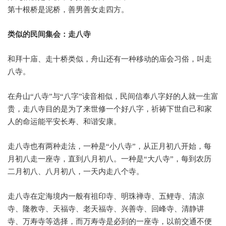
第十根桥是泥桥，善男善女走四方。
类似的民间集会：走八寺
和拜十庙、走十桥类似，舟山还有一种移动的庙会习俗，叫走
八寺。
在舟山
“
八寺
”
与
“
八字
”
读音相似，民间信奉八字好的人就一生富
贵，走八寺目的是为了来世修一个好八字，祈祷下世自己和家
人的命运能平安长寿、和谐安康。
走八寺也有两种走法，一种是
“
小八寺
”
，从正月初八开始，每
月初八走一座寺，直到八月初八。一种是
“
大八寺
”
，每到农历
二月初八、八月初八，一天内走八个寺。
走八寺在定海境内一般有祖印寺、明珠禅寺、五鲤寺、清凉
寺、隆教寺、天福寺、老天福寺、兴善寺、回峰寺、清静讲
寺、万寿寺等选择，而万寿寺是必到的一座寺，以前交通不便