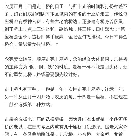
农历正月十四是走十桥的日子，与拜十庙的时间和打扮都差不
多，妇女们成群结队向本区域内的有名的十座桥走去。传说每
座桥都有桥神菩萨，有些古老的桥边，还会建有桥身菩萨殿。
到了桥上，点上三炷香和一副蜡烛，拜三拜，口中默念：
“
第一
座桥是金桥，造桥师傅手段高，金眼金钉做排梢。今日幸得金
桥会，童男童女扶过桥。
”
念完焚烧经卷。顺序走完十座桥，念的经文大体相同，只是桥
的主体变为
“
银、铜、铁
”
的材质。走桥一样不能走回头路，更
不能重复走桥，路线需要预先设计好。
走十桥也有两种，一种是一年一次性走完十座桥，连续十年。
另一种从正月十四开始，农历的每月十四走一座桥。不过现在
一般都选择第一种方式。
走桥的选择比走庙的选择要多，因为舟山本来就是一个多河多
桥的老城，在定海城区内就有几十座桥可供选择。据老人家介
绍，有一条经典的路线是：北宝桥、小余桥、大余桥、龙首