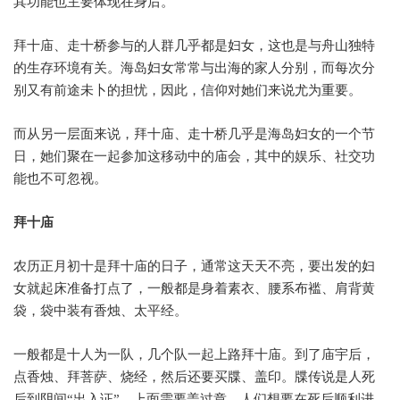
其功能也主要体现在身后。
拜十庙、走十桥参与的人群几乎都是妇女，这也是与舟山独特
的生存环境有关。海岛妇女常常与出海的家人分别，而每次分
别又有前途未卜的担忧，因此，信仰对她们来说尤为重要。
而从另一层面来说，拜十庙、走十桥几乎是海岛妇女的一个节
日，她们聚在一起参加这移动中的庙会，其中的娱乐、社交功
能也不可忽视。
拜十庙
农历正月初十是拜十庙的日子，通常这天天不亮，要出发的妇
女就起床准备打点了，一般都是身着素衣、腰系布褴、肩背黄
袋，袋中装有香烛、太平经。
一般都是十人为一队，几个队一起上路拜十庙。到了庙宇后，
点香烛、拜菩萨、烧经，然后还要买牒、盖印。牒传说是人死
后到阴间
“
出入证
”
，上面需要盖过章，人们想要在死后顺利进