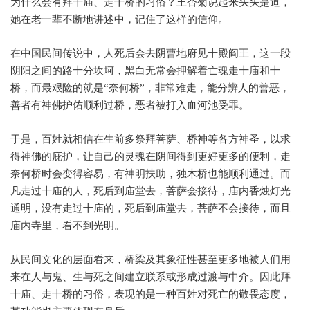
为什么会有拜十庙、走十桥的习俗？王杏菊说起来头头是道，
她在老一辈不断地讲述中，记住了这样的信仰。
在中国民间传说中，人死后会去阴曹地府见十殿阎王，这一段
阴阳之间的路十分坎坷，黑白无常会押解着亡魂走十庙和十
桥，而最艰险的就是
“
奈何桥
”
，非常难走，能分辨人的善恶，
善者有神佛护佑顺利过桥，恶者被打入血河池受罪。
于是，百姓就相信在生前多祭拜菩萨、桥神等各方神圣，以求
得神佛的庇护，让自己的灵魂在阴间得到更好更多的便利，走
奈何桥时会变得容易，有神明扶助，独木桥也能顺利通过。而
凡走过十庙的人，死后到庙堂去，菩萨会接待，庙内香烛灯光
通明，没有走过十庙的，死后到庙堂去，菩萨不会接待，而且
庙内寺里，看不到光明。
从民间文化的层面看来，桥梁及其象征性甚至更多地被人们用
来在人与鬼、生与死之间建立联系或形成过渡与中介。因此拜
十庙、走十桥的习俗，表现的是一种百姓对死亡的敬畏态度，