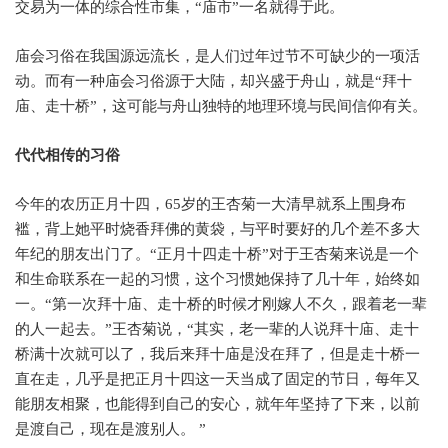
交易为一体的综合性市集，
“
庙市
”
一名就得于此。
庙会习俗在我国源远流长，是人们过年过节不可缺少的一项活
动。而有一种庙会习俗源于大陆，却兴盛于舟山，就是
“
拜十
庙、走十桥
”
，这可能与舟山独特的地理环境与民间信仰有关。
代代相传的习俗
今年的农历正月十四，
65
岁的王杏菊一大清早就系上围身布
褴，背上她平时烧香拜佛的黄袋，与平时要好的几个差不多大
年纪的朋友出门了。
“
正月十四走十桥
”
对于王杏菊来说是一个
和生命联系在一起的习惯，这个习惯她保持了几十年，始终如
一。
“
第一次拜十庙、走十桥的时候才刚嫁人不久，跟着老一辈
的人一起去。
”
王杏菊说，
“
其实，老一辈的人说拜十庙、走十
桥满十次就可以了，我后来拜十庙是没在拜了，但是走十桥一
直在走，几乎是把正月十四这一天当成了固定的节日，每年又
能朋友相聚，也能得到自己的安心，就年年坚持了下来，以前
是渡自己，现在是渡别人。
”