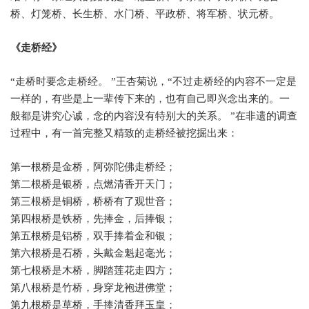
桥、灯笼桥、长生桥、水门桥、平政桥、将军桥、状元桥。
《走桥经》
“
走桥时要念走桥经。
”
王杏菊说，
“
不过走桥经的内容不一定是
一样的，有些是上一辈传下来的，也有自己即兴念出来的。一
般都是讲究心诚，念的内容没有特别大的关系。
”
在非遗的调查
过程中，有一首完整又精致的走桥经被挖掘出来：
第一根桥是金桥，阿弥陀佛走桥经；
第二根桥是银桥，点燃清香开天门；
第三根桥是铜桥，桥桥有了观世音；
第四根桥是铁桥，先捧金，后捧银；
第五根桥是铝桥，双手捧着金和银；
第六根桥是石桥，头戴金魁起毫光；
第七根桥是木桥，脚踏莲花走四方；
第八根桥是竹桥，身穿龙袍进佛堂；
第九根桥是草桥，手捧清香拜玉皇；