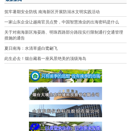
筑牢暑期安全防线 南海新区开展防溺水文明实践活动
一家山东企业让越南官员点赞，中国智慧渔业的出海密码是什么
关于对南海新区海晏路、明珠西路部分路段实行限制通行交通管理
措施的通告
夏日南海：水清草盛白鹭翩飞
此生必去！烟台藏着一座风景绝美的顶级海岛