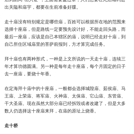
出关隘和庙宇，都要在生前准备好牒。
走十庙没有特别规定是哪些庙，百姓可以根据所在地的范围来
选择十座庙，但是路线一定要预先设计好，不能走回头路，而
最后一座庙，应该是自己本辖区的庙，说明已经走好十庙，到
自己所住区域庙里的菩萨前报到，方才算完成任务。
拜十庙也有两种形式，一种是上文所说的一天走十庙，连续三
年才算功德圆满。另一种是每年走十座庙，每个月固定的日子
去一座庙，要烧十年香。
在定海拜十庙中的十座庙，一般都会选择城隍庙、茹侯庙、马
王庙、上荣庙、将军庙、火神庙、太保庙、它山庙、东管庙、
干大圣庙。现在虽然大部分庙已经拆毁或者改建了，但是大多
数人仍选择这十座庙来拜，在庙的原址上烧香。
走十桥