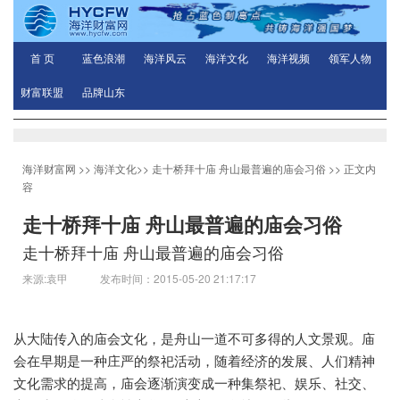
首 页
蓝色浪潮
海洋风云
海洋文化
海洋视频
领军人物
财富联盟
品牌山东
海洋财富网
>>
海洋文化
>>
走十桥拜十庙 舟山最普遍的庙会习俗
>> 正文内
容
走十桥拜十庙 舟山最普遍的庙会习俗
走十桥拜十庙 舟山最普遍的庙会习俗
来源:袁甲 发布时间：2015-05-20 21:17:17
从大陆传入的庙会文化，是舟山一道不可多得的人文景观。庙
会在早期是一种庄严的祭祀活动，随着经济的发展、人们精神
文化需求的提高，庙会逐渐演变成一种集祭祀、娱乐、社交、