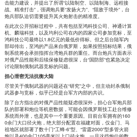
击能力建设，并提出了所谓“以陆制空、以陆制海、远程接
战、精准打击”，强调炮兵要“发扬火力”、“阻敌于境外”，台
炮兵部队迫切需要提升其火炮射击的精准度。
在此次公开招标过程中，共有包括至鸿科技公司、神通计算
机、麟瑞科技，以及均利公司在内的四家公司参加竞标，至
鸿科技公司最终以1.8亿元的最低价得标。但之后台陆军内
部却传出，至鸿的产品来自俄罗斯，如果按照招标结果，俄
制系统将会承担指挥台湾炮兵群的重任。而台炮兵方面表示
对俄产品性能和后续保修疑虑很深，台“国防部”也紧急决定
讨论限制俄制武器竞标的问题。
担心泄密无法抗衡大陆
尽管关于俄制武器的问题还在“研究”之中，但主动封杀俄制
武器参与竞标，似乎已经是台军方内部的共识。
除了台方指出的对俄产品性能疑虑很深外，担心台军炮兵部
队的部署和炮位等机密数据，可能会因俄罗斯技工赴台维修
系统而外泄，也是其中一个重要原因。目前台军拥有的160
0余门大口径火炮，绝大部分配置在福建对面，仅金门、马
祖地区就部署了数十门“工蜂-6”型、“雷霆2000”型多管火箭
炮以及400余门105毫米以上口径火炮。一旦这些炮位的数