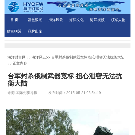
首 页
蓝色浪潮
海洋风云
海洋文化
海洋视频
领军人物
财富联盟
品牌山东
海洋财富网
>>
海洋风云
>>
台军封杀俄制武器竞标 担心泄密无法抗衡大陆
>> 正文内容
台军封杀俄制武器竞标 担心泄密无法抗
衡大陆
来源:国际先驱导报 发布时间：2015-05-21 03:54:19