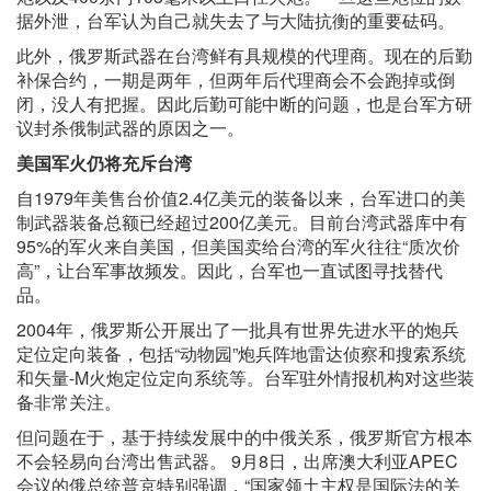
据外泄，台军认为自己就失去了与大陆抗衡的重要砝码。
此外，俄罗斯武器在台湾鲜有具规模的代理商。现在的后勤
补保合约，一期是两年，但两年后代理商会不会跑掉或倒
闭，没人有把握。因此后勤可能中断的问题，也是台军方研
议封杀俄制武器的原因之一。
美国军火仍将充斥台湾
自1979年美售台价值2.4亿美元的装备以来，台军进口的美
制武器装备总额已经超过200亿美元。目前台湾武器库中有
95%的军火来自美国，但美国卖给台湾的军火往往“质次价
高”，让台军事故频发。因此，台军也一直试图寻找替代
品。
2004年，俄罗斯公开展出了一批具有世界先进水平的炮兵
定位定向装备，包括“动物园”炮兵阵地雷达侦察和搜索系统
和矢量-M火炮定位定向系统等。台军驻外情报机构对这些装
备非常关注。
但问题在于，基于持续发展中的中俄关系，俄罗斯官方根本
不会轻易向台湾出售武器。 9月8日，出席澳大利亚APEC
会议的俄总统普京特别强调，“国家领土主权是国际法的关