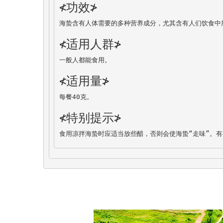
≮功效≯
海蛰含有人体需要的多种营养成分，尤其含有人们饮食中
≮适用人群≯
一般人都能食用。
≮适用量≯
每餐40克。
≮特别提示≯
食用凉拌海蛰时应适当放些醋，否则会使海蛰“走味”。