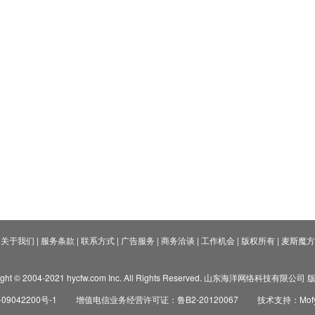
关于我们
|
服务条款
|
联系方式
|
广告服务
|
商务洽谈
|
工作机会
|
版权所有
|
麦斯魔方
ight © 2004-2021 hycfw.com Inc. All Rights Reserved. 山东海洋网络科技有限公
09042200号-1
增值电信业务经营许可证：鲁B2-20120067
技术支持：Mofyi