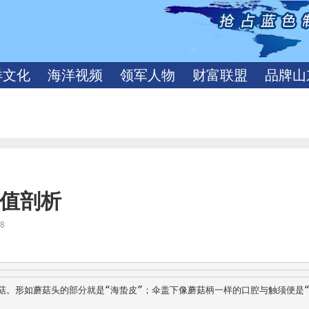
洋文化
海洋视频
领军人物
财富联盟
品牌山
价值剖析
08
菇。形如蘑菇头的部分就是“海蛰皮”；伞盖下像蘑菇柄一样的口腔与触须便是