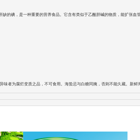
所缺的碘，是一种重要的营养食品。它含有类似于乙酰胆碱的物质，能扩张血
有异味者为腐烂变质之品，不可食用。海蛰忌与白糖同腌，否则不能久藏。新鲜