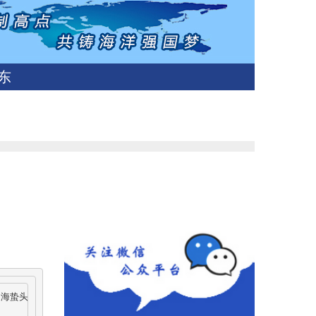
东
“海蛰头”。海蛰皮是一层胶质物，营养价值较高，海蛰头稍硬，营养胶质与蛰