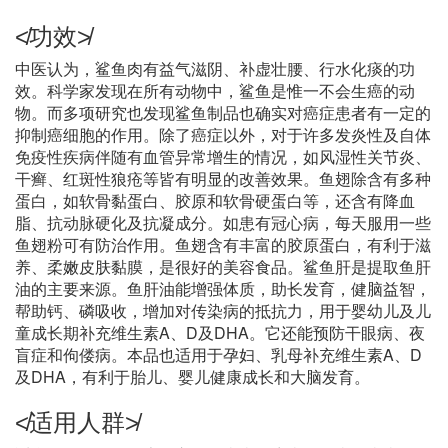
≮功效≯
中医认为，鲨鱼肉有益气滋阴、补虚壮腰、行水化痰的功
效。科学家发现在所有动物中，鲨鱼是惟一不会生癌的动
物。而多项研究也发现鲨鱼制品也确实对癌症患者有一定的
抑制癌细胞的作用。除了癌症以外，对于许多发炎性及自体
免疫性疾病伴随有血管异常增生的情况，如风湿性关节炎、
干癣、红斑性狼疮等皆有明显的改善效果。鱼翅除含有多种
蛋白，如软骨黏蛋白、胶原和软骨硬蛋白等，还含有降血
脂、抗动脉硬化及抗凝成分。如患有冠心病，每天服用一些
鱼翅粉可有防治作用。鱼翅含有丰富的胶原蛋白，有利于滋
养、柔嫩皮肤黏膜，是很好的美容食品。鲨鱼肝是提取鱼肝
油的主要来源。鱼肝油能增强体质，助长发育，健脑益智，
帮助钙、磷吸收，增加对传染病的抵抗力，用于婴幼儿及儿
童成长期补充维生素A、D及DHA。它还能预防干眼病、夜
盲症和佝偻病。本品也适用于孕妇、乳母补充维生素A、D
及DHA，有利于胎儿、婴儿健康成长和大脑发育。
≮适用人群≯