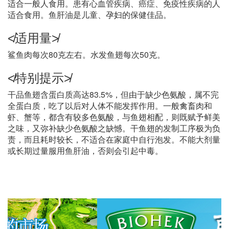
适合一般人食用。患有心血管疾病、癌症、免疫性疾病的人
适合食用。鱼肝油是儿童、孕妇的保健佳品。
≮适用量≯
鲨鱼肉每次80克左右。水发鱼翅每次50克。
≮特别提示≯
干品鱼翅含蛋白质高达83.5%，但由于缺少色氨酸，属不完
全蛋白质，吃了以后对人体不能发挥作用。一般禽畜肉和
虾、蟹等，都含有较多色氨酸，与鱼翅相配，则既赋予鲜美
之味，又弥补缺少色氨酸之缺憾。干鱼翅的发制工序极为负
责，而且耗时较长，不适合在家庭中自行泡发。不能大剂量
或长期过量服用鱼肝油，否则会引起中毒。