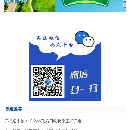
频道推荐
开磅迎丰收！长岛栉孔扇贝收获季正式开启