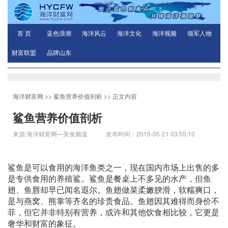
首 页
蓝色浪潮
海洋风云
海洋文化
海洋视频
领军人物
财富联盟
品牌山东
海洋财富网
>>
鲨鱼营养价值剖析
>> 正文内容
鲨鱼营养价值剖析
来源:海洋财富网—美食频道 发布时间：2015-05-21 03:55:10
鲨鱼是可以食用的海洋鱼类之一，现在国内市场上出售的多
是专供食用的养殖鲨。鲨鱼是餐桌上不多见的水产，但鱼
翅、鱼唇却早已闻名遐尔。鱼翅做菜柔嫩腴滑，软糯爽口，
是与燕窝、熊掌等齐名的珍贵食品。鱼翅因其难得而身价不
菲，但它并非特别有营养，或许和其他饮食相比较，它更是
奢华和财富的象征。