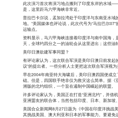
此次演习首次将演习地点搬到了印度东岸的水域—
是，这里距马六甲海峡非常近。
普拉巴卡尔说，孟加拉湾处于印度洋与东南亚水域
地。”美国媒体也评论说，此次代号为“马拉巴尔0
运输点。
资料显示，马六甲海峡连接着印度洋与南中国海，
天，全球约四分之一的油轮会从这里进出；这些油
美印日澳欲建军事同盟？
有评论家认为，这次联合军演是美印日澳日前发起的
议”的提出者。一些分析人士更把这次联合军演视
早在2004年南亚特大海啸后，美印日澳四国便成
础。但是，四国联手绝非仅为救灾这么简单。据《亚
洲版的北约组织，一个旨在遏制中国崛起的联盟。
许多评论家认为，美国正在打造“亚洲北约”，并借
亚洲盟友的联合体，当然包括印度、日本、新加坡、
美国合众新闻网8月27日题为《中国在印度洋挑战
其挑战美国、澳大利亚和日本的军事能力。要避免