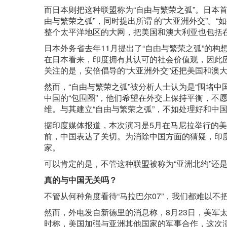
而日本则把这种联盟称为“自由与繁荣之弧”。日本
由与繁荣之弧”，同时提出所谓 的“大亚洲外交”。
整个太平洋地区的大网，把美国和澳大利亚也包括在
日本外务省去年11月提出了“自由与繁荣之弧”的
在日本看来，印度拥有其认可的社会价值观，因此
关注的是，安倍倡导的“大亚洲外交”还把美国和澳
然而，“自由与繁荣之弧”被分析人士认为是“围堵
中国的“包围圈”，他们希望在外交上保持平衡，不
维。与其建立“自由与繁荣之弧”，不如处理好和中
据印度媒体报道，本次演习是5月在马尼拉举行的
前，中国表达了关切。为消除中国方面的猜疑，印
家。
可以肯定的是，不管这种联盟被称为“亚洲北约”还是
真的与中国无关吗？
不管从何种角度看待“马拉巴尔07”，我们都难以不
然而，外电发自新德里的消息称，8月23日，美军
时称，美国加强与亚洲其他国家的军事合作，这次