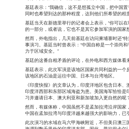
基廷表示：“我确信，这不是想孤立中国，把中国置
同时也希望到达的那种程度，达到他们所希望的程度
基廷当天在新德里举行的记者会上表示，“你可以在
的一部分，或者说，它也不是其它参加军演的国家
然而，外电指出，几天前基廷在访问柬埔寨时还“特
事演习
。基廷当时曾表示：“中国自称是一个崇尚
力于区域安全。”
基廷的这番自相矛盾的评论，在外电和西方媒体看来
基廷表示，此次军演是该地区国家共同利益的一个
该地区的石油是运往中国、日本与台湾地区。
《印度快报》的文章认为，印度洋地区包含日本、
印度洋西部和东部区域海盗为患。美国海军恰恰是
习并邀请日本、澳大利亚和新加坡加入更自然的呢
然而，有媒体称，中国虽然不是孟加拉湾沿岸国家
中国在孟加拉湾与印度洋越来越强大的影响力，已引
此次演习的水域在马六甲海峡附近，不但美日澳三
海调到数千里外的印度洋东部。因此，普拉巴卡尔