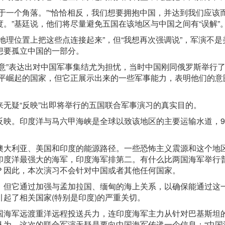
于一个角落。”“恰恰相反，我们想要拥抱中国，并达到我们应该
。”基廷说，他们将尽量避免五国在该地区与中国之间有“误解”
地理位置上把这些点连接起来”，但“我想再次强调说”，军演不是
想要孤立中国的一部分。
意”表达出对中国军事集结尤为担忧，当时中国刚同俄罗斯举行
和平崛起的国家，但它正展示出来的一些军事能力，表明他们的意
无疑“反映”出即将举行的五国联合军事演习的真实目的。
反映。印度洋与马六甲海峡是全球以致该地区的主要运输水道，9
澳大利亚、美国和印度的
能源
路径。一些恐怖主义震源和这个地
印度洋最强大的海军，印度海军排第二。有什么比两国海军举行
？因此，本次演习不会针对中国或者其他任何国家。
，但它通过加强与孟加拉国、缅甸的海上关系，以确保能通过这
起了相关国家(特别是印度)的严重关切。
国海军远渡重洋远程投送兵力，连印度海军主力从针对巴基斯坦
认为，这次的联合军演无疑是要向中国海军传递一个信息：“中国