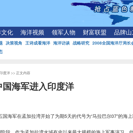
洋文化
海洋视频
领军人物
财富联盟
品牌山
题
决策视角
王诗成看海洋
海洋访谈
战略研究
2008全国海洋厅局长
态
印度洋
>> 正文内容
中国海军进入印度洋
国海军在孟加拉湾开始了为期5天的代号为“马拉巴尔07”的海
高潮阶段。作为孟加拉湾水域有史以来最大规模的海上军事演习，