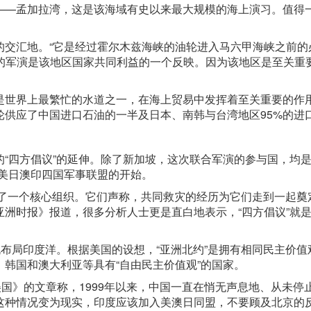
——孟加拉湾，这是该海域有史以来最大规模的海上演习。值得
的交汇地。“它是经过霍尔木兹海峡的油轮进入马六甲海峡之前的
7”的军演是该地区国家共同利益的一个反映。因为该地区是至关重
是世界上最繁忙的水道之一，在海上贸易中发挥着至关重要的作
轮供应了中国进口石油的一半及日本、南韩与台湾地区95%的进
“四方倡议”的延伸。除了新加坡，这次联合军演的参与国，均是
为美日澳印四国军事联盟的开始。
立了一个核心组织。它们声称，共同救灾的经历为它们走到一起奠
洲时报》报道，很多分析人士更是直白地表示，“四方倡议”就
机布局印度洋。根据美国的设想，“亚洲北约”是拥有相同民主价值
韩国和澳大利亚等具有“自由民主价值观”的国家。
美国》的文章称，1999年以来，中国一直在悄无声息地、从未停
这种情况变为现实，印度应该加入美澳日同盟，不要顾及北京的