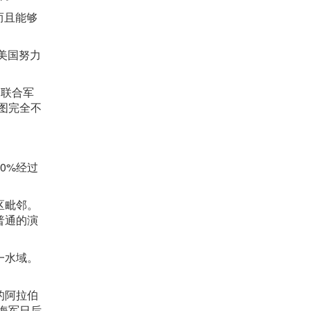
而且能够
。
美国努力
了联合
军
图完全不
0%经过
区毗邻。
普通的演
一水域。
的阿拉伯
海军日后