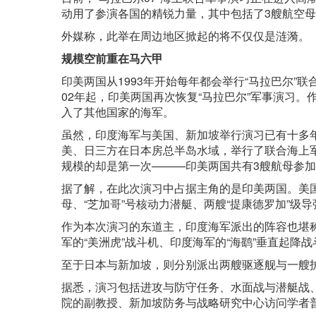
动用了参演各国的精锐力量，其中包括了3艘航空
外媒称，此举在周边地区掀起的将不仅仅是涟漪。
规模空前重在马六甲
印美两国从1993年开始每年都会举行“马拉巴尔”联
02年起，印美两国再次恢复“马拉巴尔”军事演习。
入了其他国家的海军。
虽然，印度海军与美国、新加坡举行演习已有十多年
美、日三方在日本房总半岛水域，举行了联合海上军
规模的却是第一次———印美两国共有3艘航母参
据了解，在此次演习中占据主角的是印美两国。美国派
母、“芝加哥”号核动力潜艇、两艘“提康德罗加”级导
作为本次演习的东道主，印度海军派出的阵容也堪称
军的“美洲虎”战斗机、印度海军的“海鹞”垂直起降战
至于日本与新加坡，则分别派出两艘驱逐舰与一艘
据悉，演习包括进攻与防守任务、水面战与潜艇战
院的副教授、新加坡防务与战略研究中心访问学者普