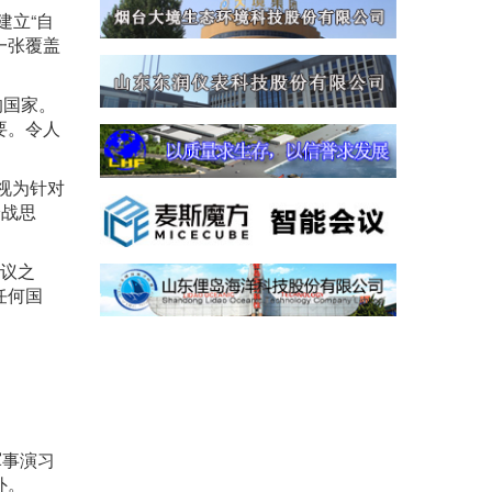
建立“自
一张覆盖
的国家。
要。令人
视为针对
冷战思
会议之
任何国
军事演习
外。