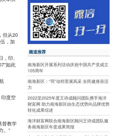
，但从20
队伍，加
频道推荐
日，印、
7”如此
南海新区开展系列活动庆祝中国共产党成立
105周年
航
南海新区：“羽”动邻里展风采 全民健身添活
力
，印度空
2022至2025年度王诗成顾问团队携手海洋
财富网 助力南海新区由生态优势向品牌优势
转化成果综述
海洋财富网联合南海新区顾问王诗成团队服
基督教学
务南海新区年度成果简报
力。”