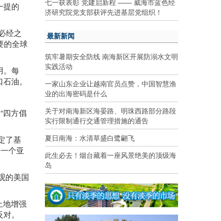
七一获表彰 党建启新程 —— 威海市蓝色经
一提的
济研究院党支部获评先进基层党组织！
必经之
最新新闻
要的全球
筑牢暑期安全防线 南海新区开展防溺水文明
实践活动
用。每
口石油。
一家山东企业让越南官员点赞，中国智慧渔
业的出海密码是什么
关于对南海新区海晏路、明珠西路部分路段
“四方倡
实行限制通行交通管理措施的通告
夏日南海：水清草盛白鹭翩飞
定了基
是一个亚
此生必去！烟台藏着一座风景绝美的顶级海
岛
观的美国
止地增强
反对。