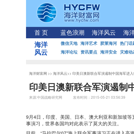
首 页
蓝色浪潮
海洋风云
海
海洋
微信天地
海洋艺术
胶莱海河
热门话
风云
海洋论坛
资讯要点
海洋安全
灾难动
海洋财富网
>>
海洋风云
>>
印美日澳新联合军演遏制中国海军进入
印美日澳新联合军演遏制
来源:中国战略研究网 发布时间：2015-05-21 03:56:39
9月4日，印度、美国、日本、澳大利亚和新加坡等五
事演习，世界各国均对此表示了莫大的关注。
目前，“马拉巴尔07”海上联合军事演习正在进入