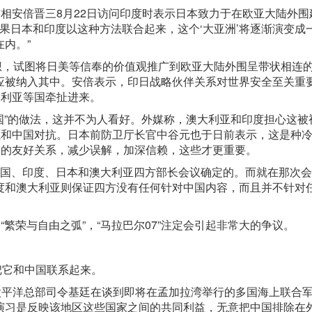
首相安倍晋三8月22日访问印度时表示日本致力于在欧亚大陆外围
“如果日本和印度以这种方法联合起来，这个‘大亚洲’将逐渐演变成
内。”
构想，试图将日美等信奉的价值观推广到欧亚大陆外围呈带状相连
应被纳入其中。安倍表示，印日战略伙伴关系对世界安全至关重
大利亚等国牵扯进来。
中国”的做法，这并不为人看好。外媒称，澳大利亚和印度担心这被
愿和中国对抗。日本前防卫厅长官中谷元也于日前表示，这是种
国的友好关系，减少误解，加深信赖，这些才更重要。
美国、印度、日本和澳大利亚四方部长会议确定的。而就在那次
度和澳大利亚则保证四方没有任何针对中国内容，而且并不针对
“繁荣与自由之弧”，“马拉巴尔07”注定会引起非常大的争议。
把它和中国联系起来。
太平洋总部司令基廷在谈到即将在孟加拉湾举行的多国海上联合
演习是反映该地区这些国家之间的共同利益，无意把中国排除在