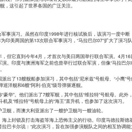
母舰，这引起了世界各国的广泛关注。
合
军事演习
。虽然在印度1998年进行核试验后，该演习一度中断
作为印美两国的第13次联合军事演习，“马拉巴尔07”扩大了演习
，但它直到今年4月，才首次与美日两国举行联合军演。4月16
演。印度与澳洲海军之前也曾举行过联合军演，但像“马拉巴尔0
加。
出了13艘舰船参加演习，其中包括“尼米兹”号航母、“小鹰”号
弹巡洋舰和6艘“阿利·伯克”级导弹驱逐舰。
“豪华”。他们派出了7艘军舰，其中包括“维拉特”号航母。此外
斗机及“维拉特”号航母上的“海王”直升机，也参加了这次演习。
护卫舰，而澳大利亚派出了一艘护卫舰与一艘油轮。
、海上封锁及打击海盗等海上恐怖主义的行动。印度马德拉斯德
拉巴卡尔说：“此次演习，旨在加强参演舰队之间的相互协调能