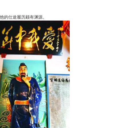
他的仕途履历颇有渊源。