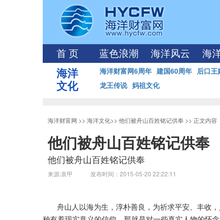
首 页
蓝色浪潮
海洋风云
海
海洋
海洋财富网6周年
建国60周年
后口王
文化
龙王传说
妈祖文化
海洋财富网
>>
海洋文化
>>
他们被舟山百姓铭记供奉
>> 正文内容
他们被舟山百姓铭记供奉
他们被舟山百姓铭记供奉
来源:袁甲 发布时间：2015-05-20 22:22:11
舟山人以海为生，淳朴善良，为祈求平安、丰收，
种有着现实意义的信仰，那就是对一些真实人物的怀念