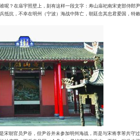
谁呢？在庙宇照壁上，刻有这样一段文字：寿山庙祀南宋吏部侍郎
兵抵抗，不幸在明州（宁波）海战中阵亡，朝廷念其忠君爱国，特
是宋朝官员尹谷，但尹谷并未参加明州海战，而是与宋将李芾共守