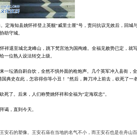
港。定海知县姚怀祥登上英舰
“
威里士厘
”
号，责问抗议无效后，回城
协助守城。
怀祥退至城北龙峰山，跳下梵宫池为国殉难。全福见败势已定，就
给一位熟人设法转交上级。
来一坛酒自斟自饮，全然不惧外面的枪炮声。几个英军冲入县衙，
清国典史在此，怎容得你等小丑！
”
然后，舞刀冲上前去，砍死了一
砍死了。后来，人们称赞姚怀祥和全福为
“
定海双忠
”
。
拜谒，直到今天。
王安石的塑像。王安石庙在当地的名气不小，而王安石也是在舟山