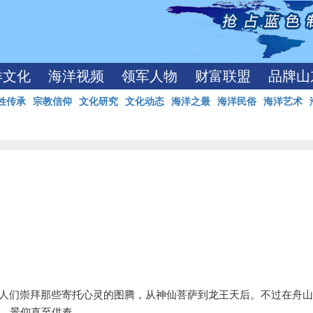
洋文化
海洋视频
领军人物
财富联盟
品牌山
姓传承
宗教信仰
文化研究
文化动态
海洋之最
海洋民俗
海洋艺术
人们崇拜那些寄托心灵的图腾，从神仙菩萨到龙王天后。不过在舟
、景仰直至供奉。