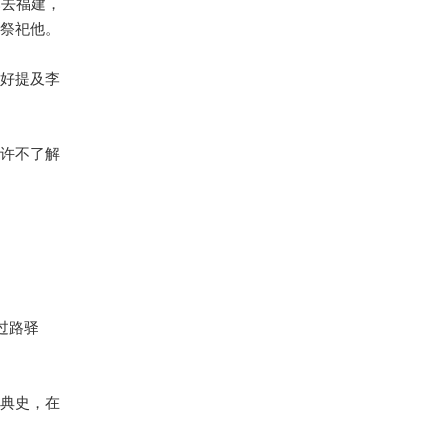
已去福建，
祭祀他。
好提及李
许不了解
过路驿
典史，在