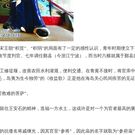
宋王朝
“
积贫
”
、
“
积弱
”
的局面有了一定的感性认识，青年时期便立下
南节度判官。七年调任鄞县（今浙江宁波），而当时六横就属于鄞县
工修堤堰，改善农田水利灌溉，便利交通。在青黄不接时，将官库
毛，岛夷为生今独劳
”
的《收盐歌》正是他在海岛关心民间疾苦的见证
苦救难的菩萨
”
。
留住王安石的精神，造福一方水土，这或许是对一个为官者最高的
的抗倭名将戚继光，因其官至
“
参将
”
，因此庙的名字就取为
“
参府庙
”