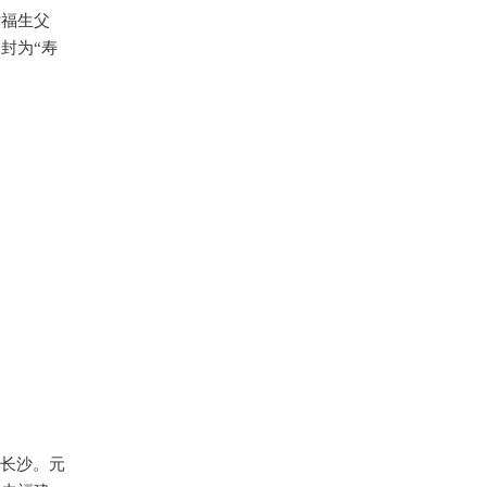
尹福生父
敕封为
“
寿
过长沙。元