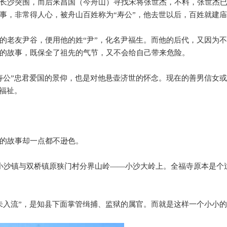
长沙突围，而后来昌国（今舟山）寻找宋将张世杰，不料，张世杰
事，非常得人心，被舟山百姓称为
“
寿公
”
，他去世以后，百姓就建庙
的老友尹谷，便用他的姓
“
尹
”
，化名尹福生。而他的后代，又因为不
的故事，既保全了祖先的气节，又不会给自己带来危险。
寿公
”
忠君爱国的景仰，也是对他悬壶济世的怀念。现在的善男信女或
福祉。
的故事却一点都不逊色。
小沙镇与双桥镇原狭门村分界山岭
——
小沙大岭上。全福寺原本是个
未入流
”
，是知县下面掌管缉捕、监狱的属官。而就是这样一个小小的