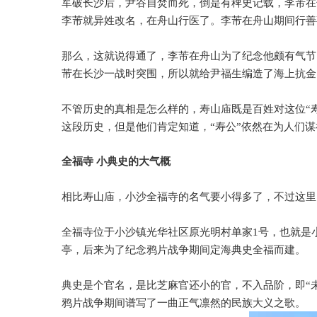
军破长沙后，尹谷自焚而死，倒是有稗史记载，李芾在
李芾就异姓改名，在舟山行医了。李芾在舟山期间行善
那么，这就说得通了，李芾在舟山为了纪念他颇有气节
芾在长沙一战时突围，所以就给尹福生编造了海上抗金
不管历史的真相是怎么样的，寿山庙既是百姓对这位
“
这段历史，但是他们肯定知道，
“
寿公
”
依然在为人们谋
全福寺
小典史的大气概
相比寿山庙，小沙全福寺的名气要小得多了，不过这里
全福寺位于小沙镇光华社区原光明村单家
1
号，也就是
亭，后来为了纪念鸦片战争期间定海典史全福而建。
典史是个官名，是比芝麻官还小的官，不入品阶，即
“
鸦片战争期间谱写了一曲正气凛然的民族大义之歌。