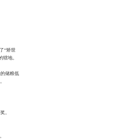
了
“
矫世
的辖地。
中的储粮低
。
褒奖。
。