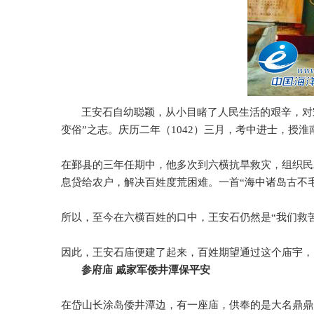
王安石自幼聪颖，从小目睹了人民生活的艰辛，对
变俗
”
之志。庆历二年（
1042
）三月，考中进士，授淮
在鄞县的三年任期中，他多次到六横抗旱救灾，组织民
息贷给农户，解决百姓度荒困难。一首
“
海中诸岛古不
所以，至今在六横百姓的口中，王安石仍然是
“
我们救
因此，王安石庙便建了起来，百姓期望通过这个庙宇，
参府庙
戚家军倭井潭保平安
在岱山长涂岛倭井潭边，有一座庙，供奉的是大名鼎鼎