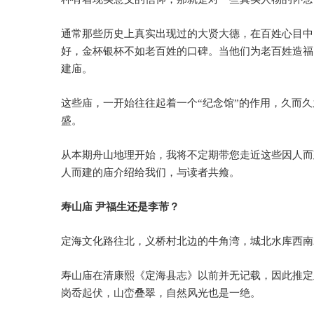
通常那些历史上真实出现过的大贤大德，在百姓心目中
好，金杯银杯不如老百姓的口碑。当他们为老百姓造福
建庙。
这些庙，一开始往往起着一个
“
纪念馆
”
的作用，久而久
盛。
从本期舟山地理开始，我将不定期带您走近这些因人而
人而建的庙介绍给我们，与读者共飨。
寿山庙
尹福生还是李芾？
定海文化路往北，义桥村北边的牛角湾，城北水库西南
寿山庙在清康熙《定海县志》以前并无记载，因此推定
岗岙起伏，山峦叠翠，自然风光也是一绝。