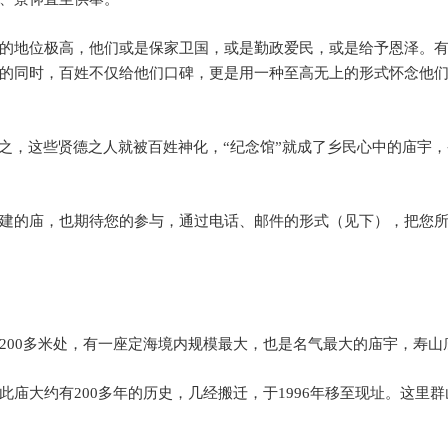
的地位极高，他们或是保家卫国，或是勤政爱民，或是给予恩泽。
的同时，百姓不仅给他们口碑，更是用一种至高无上的形式怀念他
之，这些贤德之人就被百姓神化，
“
纪念馆
”
就成了乡民心中的庙宇，
建的庙，也期待您的参与，通过电话、邮件的形式（见下），把您
200
多米处，有一座定海境内规模最大，也是名气最大的庙宇，寿山
此庙大约有
200
多年的历史，几经搬迁，于
1996
年移至现址。这里群