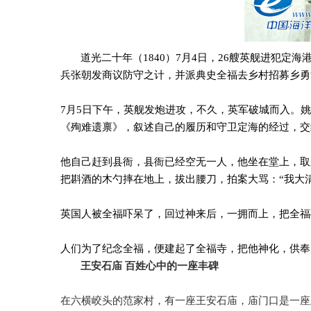
道光二十年（
1840
）
7
月
4
日，
26
艘英舰进犯定海
兵张朝发商议防守之计，并派典史全福去乡村招募乡勇
7
月
5
日下午，英舰发炮进攻，不久，英军破城而入。姚
《殉难遗禀》，叙述自己的履历和守卫定海的经过，交
他自己赶到县衙，县衙已经空无一人，他坐在堂上，取
把斟酒的木勺摔在地上，拔出腰刀，拍案大骂：
“
我大
英国人被全福吓呆了，回过神来后，一拥而上，把全福
人们为了纪念全福，便建起了全福寺，把他神化，供奉
王安石庙
百姓心中的一座丰碑
在六横峧头的范家村，有一座王安石庙，庙门口是一座