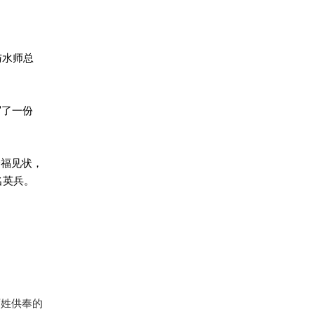
与水师总
写了一份
全福见状，
名英兵。
百姓供奉的