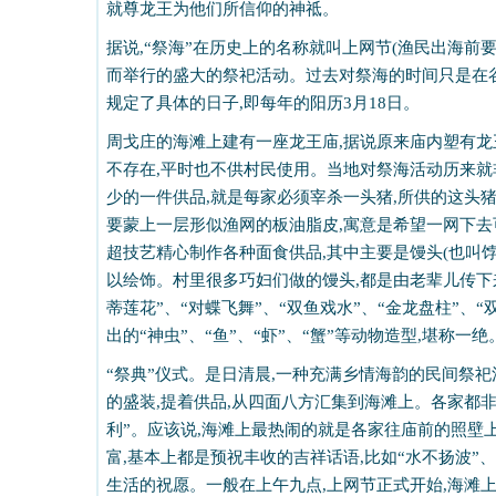
就尊龙王为他们所信仰的神祗。
据说
,
“祭海”在历史上的名称就叫上网节
(
渔民出海前
而举行的盛大的祭祀活动。
过去对祭海的时间
只是在
规定了具体的日子
,
即每年的阳历
3
月
18
日。
周戈庄的海滩上建有一座龙王庙
,
据说原来庙内塑有龙
不存在
,
平时也不供村民使用。当地对祭海活动历来就
少的一件供品
,
就是每家必须宰杀一头猪
,
所供的这头
要蒙上一层形似渔网的板油脂皮
,
寓意是希望一网下去
超技艺精心制作各种面食供品
,
其中主要是馒头
(
也叫
以绘饰。村里很多巧妇们做的馒头
,
都是由老辈儿传下
蒂莲花”、“对蝶飞舞”、“双鱼戏水”、“金龙盘柱”、“
出的“神虫”、“鱼”、“虾”、“蟹”等动物造型
,
堪称一绝
“祭典”仪式。是日清晨
,
一种充满乡情海韵的民间祭祀
的盛装
,
提着供品
,
从四面八方汇集到海滩上。各家都
利”。应该说
,
海滩上最热闹的就是各家往庙前的照壁
富
,
基本上都是预祝丰收的吉祥话语
,
比如“水不扬波”、
生活的祝愿。一般在上午九点
,
上网节正式开始
,
海滩