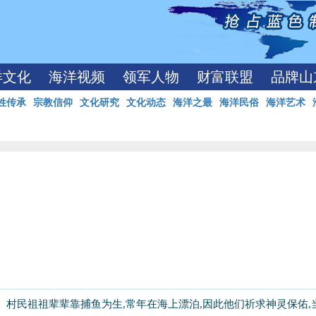
洋文化
海洋视频
领军人物
财富联盟
品牌山
姓传承
宗教信仰
文化研究
文化动态
海洋之最
海洋民俗
海洋艺术
。村民祖祖辈辈靠捕鱼为生
,
常年在海上漂泊
,
因此他们祈求神灵保佑
,