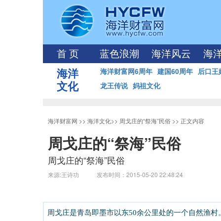
首 页
蓝色浪潮
海洋风云
海
海洋
海洋财富网6周年
建国60周年
后口王
文化
龙王传说
妈祖文化
海洋财富网
>>
海洋文化
>>
周戈庄的“祭海”民俗
>> 正文内容
周戈庄的“祭海”民俗
周戈庄的“祭海”民俗
来源:王诗功 发布时间：2015-05-20 22:48:24
周戈庄是青岛即墨市以东
50
余公里处的
一个自然渔村