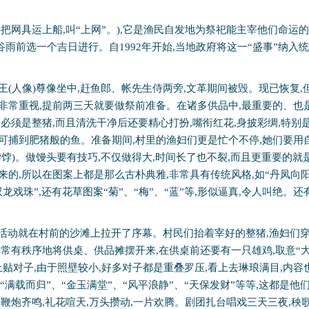
要把网具运上船
,
叫“上网”。
),
它是渔民自发地为祭祀能主宰他们命运的
谷雨前选一个吉日进行。自
1992
年开始
,
当地政府将这一“盛事”纳入
王
(
人像
)
尊像坐中
,
赶鱼郎、帐先生侍两旁
,
文革期间被毁。现已恢复
,
非常重视
,
提前两三天就要做祭前准备。在诸多供品中
,
最重要的、也
猪必须是整猪
,
而且清洗干净后还要精心打扮
,
嘴衔红花
,
身披彩绸
,
特别
可捕到肥猪般的鱼。准备期间
,
村里的渔妇们更是忙个不停
,
她们要用
饽饽
)
。做馒头要有技巧
,
不仅做得大
,
时间长了也不裂
,
而且更重要的就
来的
,
所以在图案上都是那么古朴典雅
,
非常具有传统风格
,
如“丹凤向阳
双龙戏珠”
,
还有花草图案“菊”、“梅”、“蓝”等
,
形似逼真
,
令人叫绝。还
。
活动就在村前的沙滩上拉开了序幕。村民们抬着宰好的整猪
,
渔妇们
非常有秩序地将供桌、供品摊摆开来
,
在供桌前还要有一只雄鸡
,
取意“
上贴对子
,
由于照壁较小
,
好多对子都是重叠罗压
,
看上去琳琅满目
,
内容
“满载而归”、“金玉满堂”、“风平浪静”、“天保发财”等等
,
这都是他
上鞭炮齐鸣
,
礼花喧天
,
万头攒动
,
一片欢腾。剧团扎台唱戏三天三夜
,
秧