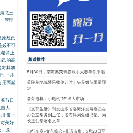
海龙王
统一管理
,
但原貌已
是必不可
是猪背上
频道推荐
自己的高
是对其加
5月30日，南海奥莱青春歌手大赛等你来唱
”、“并
蓝院基地碱蓬采收倒计时｜头茬嫩苗限量预
有用面塑
定
森荣电机：小电机“转”出大市场
穿着节日
大吉大
《支部生活》刊发山东省委海洋发展委员会
办公室常务副主任，省海洋局党组书记、局
也非常丰
长王仁堂署名文章
们对美好
歌、龙
自行车赛+文艺晚会+非遗市集，5月23日至