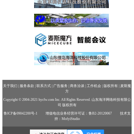
关于我们
|
服务条款
|
联系方式
|
广告服务
|
商务洽谈
|
工作机会
|
版权所有
|
麦斯魔
方
Copyright © 2004-2021 hycfw.com Inc. All Rights Reserved. 山东海洋网络科技有限公
司 版权所有
鲁ICP备09042200号-1
增值电信业务经营许可证：鲁B2-20120067
技术支
持：MofyiStudio