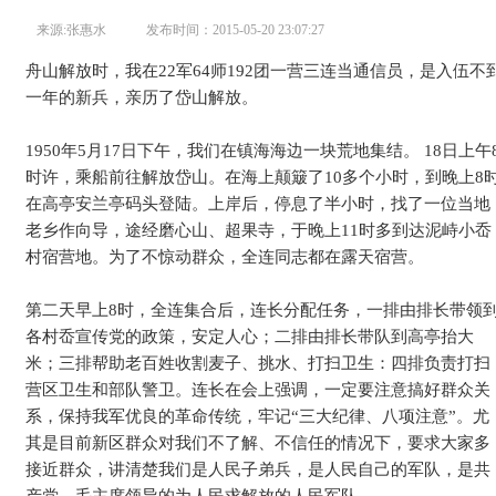
来源:张惠水 发布时间：2015-05-20 23:07:27
舟山解放时，我在
22
军
64
师
192
团一营三连当通信员，是入伍不
一年的新兵，亲历了岱山解放。
1950
年
5
月
17
日下午，我们在镇海海边一块荒地集结。
18
日上午
时许，乘船前往解放岱山。在海上颠簸了
10
多个小时，到晚上
8
在高亭安兰亭码头登陆。上岸后，停息了半小时，找了一位当地
老乡作向导，途经磨心山、超果寺，于晚上
11
时多到达泥峙小岙
村宿营地。为了不惊动群众，全连同志都在露天宿营。
第二天早上
8
时，全连集合后，连长分配任务，一排由排长带领
各村岙宣传党的政策，安定人心；二排由排长带队到高亭抬大
米；三排帮助老百姓收割麦子、挑水、打扫卫生：四排负责打扫
营区卫生和部队警卫。连长在会上强调，一定要注意搞好群众关
系，保持我军优良的革命传统，牢记
“
三大纪律、八项注意
”
。尤
其是目前新区群众对我们不了解、不信任的情况下，要求大家多
接近群众，讲清楚我们是人民子弟兵，是人民自己的军队，是共