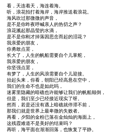
看，天连着天，海连着海。
听，浪花拍打着海岸，海岸推送着浪花。
海风吹过那微微的声音，
是不是你昨夜呼喊亲人的热切之声？
浪花溅起那晶莹的水滴，
是不是你刚才掉落因思念而起的泪花？
我亲爱的朋友，
你勇敢点罢，
长大了，人生的帆船需要自个儿掌舵，
我亲爱的朋友，
你坚强点罢，
有梦了，人生的风浪需要自个儿迎接。
抬起头来，你看，朝阳已经高悬在空中，
我们的生命不也是如此吗，
迷雾里隐藏的暗礁也许能够让我们的帆船颠倒，
但是，我们至少已经接近现实了呀。
然而，若是还没有遇上暗礁就停滞不前，
那我们就是世界上最卑微的失败者。
再看，夕阳的金粉已落在金灿灿的海面上，
这残霞难道不是美好的结束吗？
再听，海平面在渐渐回落，也恢复了平静。