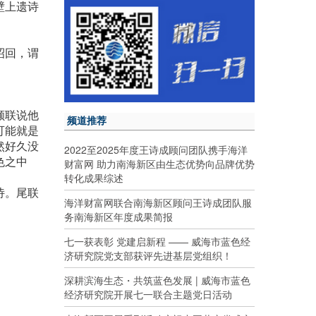
壁上遗诗
昭回，谓
颔联说他
频道推荐
可能就是
然好久没
2022至2025年度王诗成顾问团队携手海洋
色之中
财富网 助力南海新区由生态优势向品牌优势
转化成果综述
诗。尾联
海洋财富网联合南海新区顾问王诗成团队服
务南海新区年度成果简报
七一获表彰 党建启新程 —— 威海市蓝色经
济研究院党支部获评先进基层党组织！
深耕滨海生态・共筑蓝色发展 | 威海市蓝色
经济研究院开展七一联合主题党日活动