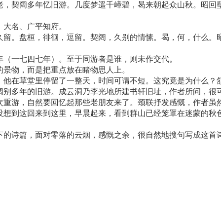
老，契阔多年忆旧游。几度梦遥千嶂碧，曷来朝起众山秋。昭回
、大名、广平知府。
久留。盘桓，徘徊，逗留。契阔，久别的情愫。曷，何，什么。
年（一七四七年）。至于同游者是谁，则未作交代。
的景物，而是把重点放在睹物思人上。
。他在草堂里停留了一整天，时间可谓不短。这究竟是为什么？
阔别多年的旧游。成云洞乃李光地所建书轩旧址，作者所问，很
次重游，自然要回忆起那些老朋友来了。颈联抒发感慨，作者虽
没想到这回来到这里，早晨起来，看到群山已经笼罩在迷蒙的秋
下的诗篇，面对零落的云烟，感慨之余，很自然地搜句写成这首