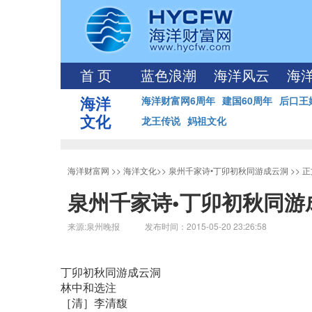
首 页
蓝色浪潮
海洋风云
海
海洋
海洋财富网6周年
建国60周年
后口王
文化
龙王传说
妈祖文化
海洋财富网
>>
海洋文化
>>
泉州千家诗•丁卯初秋同游成云洞
>> 
泉州千家诗•丁卯初秋同游
来源:泉州晚报 发布时间：2015-05-20 23:26:58
丁卯初秋同游成云洞
林中和选注
［清］李清馥