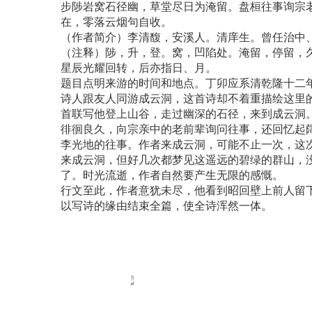
步陟岩窝石径幽，草堂尽日为淹留。盘桓往事询宗
在，零落云烟句自收。
（作者简介）李清馥，安溪人。清庠生。曾任治中
（注释）陟，升，登。窝，凹陷处。淹留，停留，
星辰光耀回转，后亦指日、月。
题目点明来游的时间和地点。丁卯应系清乾隆十二
诗人跟友人同游成云洞，这首诗却不着重描绘这里
首联写他登上山谷，走过幽深的石径，来到成云洞
徘徊良久，向宗亲中的老前辈询问往事，还回忆起
李光地的往事。作者来成云洞，可能不止一次，这
来成云洞，但好几次都梦见这遥远的碧绿的群山，
了。时光流逝，作者自然要产生无限的感慨。
行文至此，作者意犹未尽，他看到昭回壁上前人留
以写诗的缘由结束全篇，使全诗浑然一体。