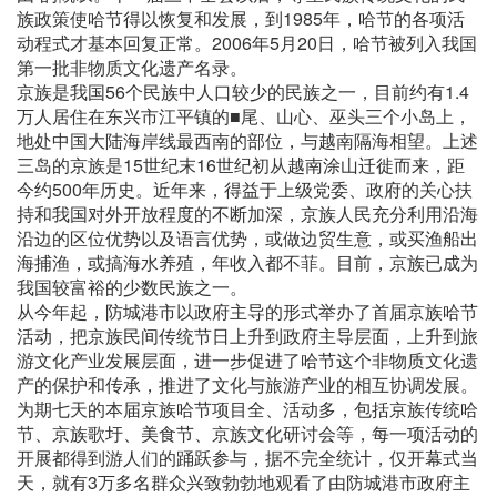
族政策使哈节得以恢复和发展，到1985年，哈节的各项活
动程式才基本回复正常。2006年5月20日，哈节被列入我国
第一批非物质文化遗产名录。
京族是我国56个民族中人口较少的民族之一，目前约有1.4
万人居住在东兴市江平镇的■尾、山心、巫头三个小岛上，
地处中国大陆海岸线最西南的部位，与越南隔海相望。上述
三岛的京族是15世纪末16世纪初从越南涂山迁徙而来，距
今约500年历史。近年来，得益于上级党委、政府的关心扶
持和我国对外开放程度的不断加深，京族人民充分利用沿海
沿边的区位优势以及语言优势，或做边贸生意，或买渔船出
海捕渔，或搞海水养殖，年收入都不菲。目前，京族已成为
我国较富裕的少数民族之一。
从今年起，防城港市以政府主导的形式举办了首届京族哈节
活动，把京族民间传统节日上升到政府主导层面，上升到旅
游文化产业发展层面，进一步促进了哈节这个非物质文化遗
产的保护和传承，推进了文化与旅游产业的相互协调发展。
为期七天的本届京族哈节项目全、活动多，包括京族传统哈
节、京族歌圩、美食节、京族文化研讨会等，每一项活动的
开展都得到游人们的踊跃参与，据不完全统计，仅开幕式当
天，就有3万多名群众兴致勃勃地观看了由防城港市政府主