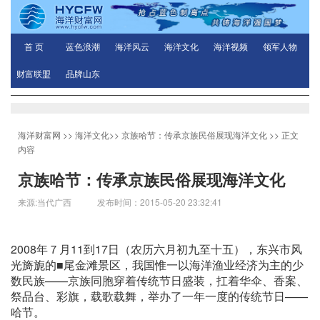
首 页
蓝色浪潮
海洋风云
海洋文化
海洋视频
领军人物
财富联盟
品牌山东
海洋财富网
>>
海洋文化
>>
京族哈节：传承京族民俗展现海洋文化
>> 正文
内容
京族哈节：传承京族民俗展现海洋文化
来源:当代广西 发布时间：2015-05-20 23:32:41
2008年７月11到17日（农历六月初九至十五），东兴市风
光旖旎的■尾金滩景区，我国惟一以海洋渔业经济为主的少
数民族——京族同胞穿着传统节日盛装，扛着华伞、香案、
祭品台、彩旗，载歌载舞，举办了一年一度的传统节日——
哈节。