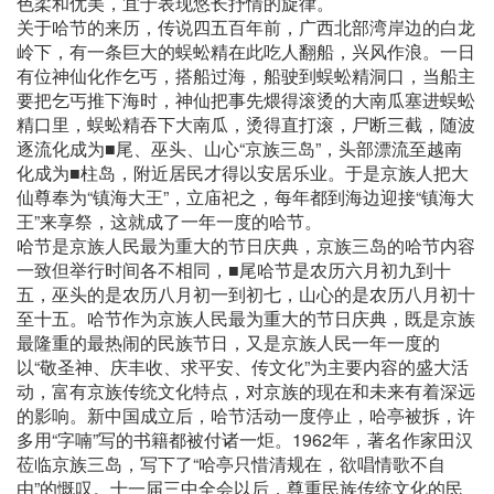
色柔和优美，宜于表现悠长抒情的旋律。
关于哈节的来历，传说四五百年前，广西北部湾岸边的白龙
岭下，有一条巨大的蜈蚣精在此吃人翻船，兴风作浪。一日
有位神仙化作乞丐，搭船过海，船驶到蜈蚣精洞口，当船主
要把乞丐推下海时，神仙把事先煨得滚烫的大南瓜塞进蜈蚣
精口里，蜈蚣精吞下大南瓜，烫得直打滚，尸断三截，随波
逐流化成为■尾、巫头、山心“京族三岛”，头部漂流至越南
化成为■柱岛，附近居民才得以安居乐业。于是京族人把大
仙尊奉为“镇海大王”，立庙祀之，每年都到海边迎接“镇海大
王”来享祭，这就成了一年一度的哈节。
哈节是京族人民最为重大的节日庆典，京族三岛的哈节内容
一致但举行时间各不相同，■尾哈节是农历六月初九到十
五，巫头的是农历八月初一到初七，山心的是农历八月初十
至十五。哈节作为京族人民最为重大的节日庆典，既是京族
最隆重的最热闹的民族节日，又是京族人民一年一度的
以“敬圣神、庆丰收、求平安、传文化”为主要内容的盛大活
动，富有京族传统文化特点，对京族的现在和未来有着深远
的影响。新中国成立后，哈节活动一度停止，哈亭被拆，许
多用“字喃”写的书籍都被付诸一炬。1962年，著名作家田汉
莅临京族三岛，写下了“哈亭只惜清规在，欲唱情歌不自
由”的慨叹。十一届三中全会以后，尊重民族传统文化的民