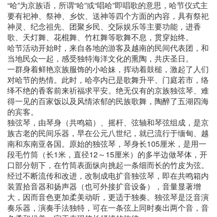
“哈”为京族语，所谓“哈”或“唱哈”即唱歌的意思，哈节仪式主
要有祀神、祭神、乡饮、送神等四个方面的内容，具有祭祀
神灵、纪念祖先、团聚乡民、交际娱乐等主要功能，进香
歌、天灯舞、花棍舞、竹杠舞等歌舞不息，贯穿始终。
哈节活动开始时，来自各地的游客及越南的民间代表团，和
当地民众一起，感受独特海洋文化的熏陶，共庆圣日。
一群身着鲜艳京族服饰的小哈妹，挥动着鼓槌，激起了人们
对哈节的热情。此时，哈亭内已是歌舞升平、门庭若市，络
绎不绝的香客前来祈福求平安。绝无仅有的京族独弦琴、难
得一见的百家饭以及风情浓郁的民族歌舞，陶醉了五湖四海
的宾客。
独弦琴，由琴身（共鸣箱）、摇杆、弦轴和琴弦组成，是京
族古老的民间乐器，早在公元八世纪，就已流行于缅甸、越
南和东南亚各国。原始的独弦琴，琴身长105厘米，是用一
段毛竹筒（长1米，直径12～15厘米）的多半边做琴体，开
口部分朝下，在竹筒表面纵向挑起一条细而长的竹皮为弦。
经过不断流传和改进，改制成电扩音独弦琴，即在共鸣箱内
装置拾音器和扬声器（也可外接扩音设备），音量显著增
大，因而音色更加柔美动听，更适于独奏。独弦琴是泛音演
奏乐器，演奏手法独特，可在一条弦上同时奏出两个音，音