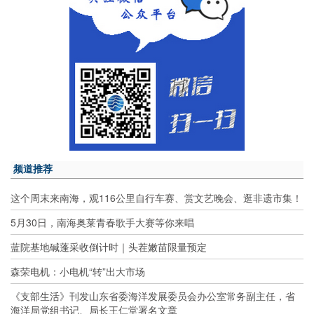
频道推荐
这个周末来南海，观116公里自行车赛、赏文艺晚会、逛非遗市集！
5月30日，南海奥莱青春歌手大赛等你来唱
蓝院基地碱蓬采收倒计时｜头茬嫩苗限量预定
森荣电机：小电机“转”出大市场
《支部生活》刊发山东省委海洋发展委员会办公室常务副主任，省
海洋局党组书记、局长王仁堂署名文章