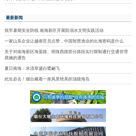
最新新闻
筑牢暑期安全防线 南海新区开展防溺水文明实践活动
一家山东企业让越南官员点赞，中国智慧渔业的出海密码是什么
关于对南海新区海晏路、明珠西路部分路段实行限制通行交通管理
措施的通告
夏日南海：水清草盛白鹭翩飞
此生必去！烟台藏着一座风景绝美的顶级海岛