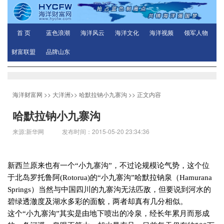
首 页
蓝色浪潮
海洋风云
海洋文化
海洋视频
领军人物
财富联盟
品牌山东
海洋财富网
>>
大洋洲
>>
哈默拉钠小九寨沟
>> 正文内容
哈默拉钠小九寨沟
来源:新华网 发布时间：2015-05-20 23:34:36
新西兰原来也有一个“小九寨沟”，不过论规模论气势，这个位
于北岛罗托鲁阿
(Rotorua)
的“小九寨沟”哈默拉钠泉（
Hamurana
Springs
）当然与中国四川的九寨沟无法匹敌，但要说到河水的
碧绿透澈度及湖水多彩的面貌，两者却真有几分相似。
这个“小九寨沟”其实是由地下喷出的冷泉，经长年累月而形成