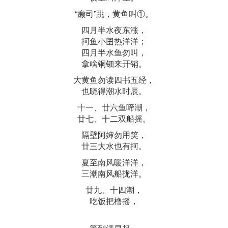
“癞司”跳，黄鱼叫①。
四月半水夜东涨，
抲鱼小囝热洋洋；
四月半水鱼勿叫，
拿啥铜钿来开销。
大黄鱼勿读四书五经，
也晓得潮水时辰。
十一、廿六鱼啼潮，
廿七、十二双船摇。
隔壁阿婶勿用笑，
廿三大水也有抲。
夏至南风暖洋洋，
三潮南风船拢洋。
廿九、十四潮，
吃饭把橹摇，