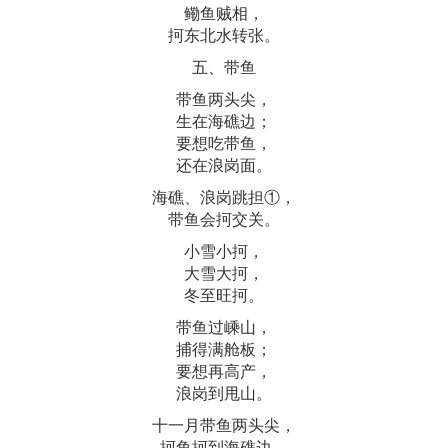
鳓鱼贼相，
抲东北水转张。
五、带鱼
带鱼两头尖，
生在海礁边；
要想吃带鱼，
还在浪岗面。
海礁、浪岗跳担①，
带鱼会抲交关。
小雪小抲，
大雪大抲，
冬至旺抲。
带鱼过嵊山，
捕得满舱板；
要想再高产，
浪岗到甩山。
十一月带鱼两头尖，
抲鱼抲到海礁边。