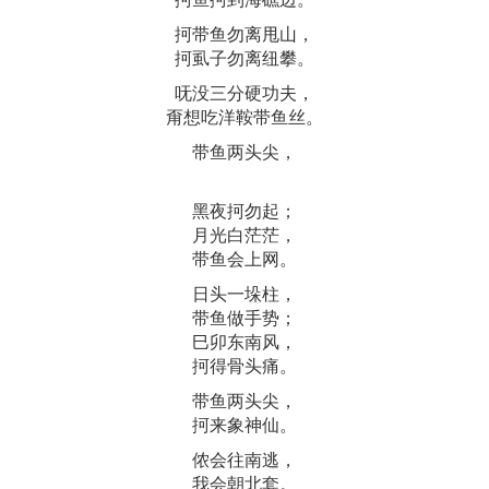
抲带鱼勿离甩山，
抲虱子勿离纽攀。
呒没三分硬功夫，
甭想吃洋鞍带鱼丝。
带鱼两头尖，
黑夜抲勿起；
月光白茫茫，
带鱼会上网。
日头一垛柱，
带鱼做手势；
巳卯东南风，
抲得骨头痛。
带鱼两头尖，
抲来象神仙。
侬会往南逃，
我会朝北套。