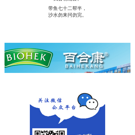
带鱼七十二帮半，
沙水勿来抲勿完。