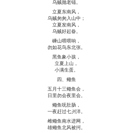
乌贼抛老锚。
立夏东南风，
乌贼匆匆入山中；
立夏发南风，
乌贼好起畚。
嵊山喂喂响，
勿如花鸟东北张。
黑鱼象小孩，
立夏上山，
小满生蛋。
四、鳓鱼
五月十三鳓鱼会，
日里勿会夜里会。
鳓鱼呒肚肠，
一夜赶过七爿洋。
雌鳓鱼南水进网，
雄鳓鱼北风被抲。