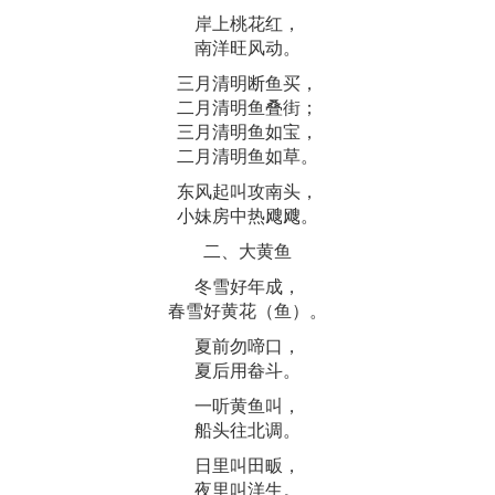
岸上桃花红，
南洋旺风动。
三月清明断鱼买，
二月清明鱼叠街；
三月清明鱼如宝，
二月清明鱼如草。
东风起叫攻南头，
小妹房中热飕飕。
二、大黄鱼
冬雪好年成，
春雪好黄花（鱼）。
夏前勿啼口，
夏后用畚斗。
一听黄鱼叫，
船头往北调。
日里叫田畈，
夜里叫洋生。