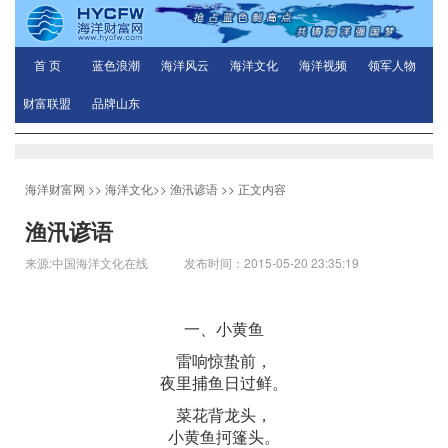
首 页
蓝色浪潮
海洋风云
海洋文化
海洋视频
领军人物
财富联盟
品牌山东
海洋财富网
>>
海洋文化
>>
渔汛谚语
>> 正文内容
渔汛谚语
来源:中国海洋文化在线 发布时间：2015-05-20 23:35:19
一、小黄鱼
雷响惊蛰前，
夜里捕鱼日过鲜。
菜花背龙头，
小黄鱼抲篷头。