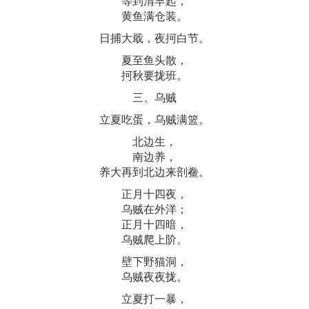
等到清早起，
黄鱼满仓装。
日捕大戢，夜抲白节。
夏至鱼头散，
抲秋要拢班。
三、乌贼
立夏吃蛋，乌贼满篮。
北边生，
南边养，
养大再到北边来剖鲞。
正月十四夜，
乌贼在外洋；
正月十四暗，
乌贼爬上阶。
壁下野猫洞，
乌贼夜夜拢。
立夏打一暴，