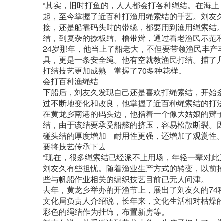
“其实，旧时打鱼的，人人都会打各种绳结。在海上
起，至今掌握了近百种打渔用绳索结的手艺。刘友
接，还是船靠码头时的带缆，都要用到渔用绳索结
结，到复杂的撩板结、橹带辫，通过看老渔民示范
24岁那年，他当上了船老大，不但要带领渔民丰
具，更是一条安全绳。他有空就教渔民打结。捕了
打结技艺更加成熟，掌握了70多种花样。
会打百种渔绳结
下船后，刘友久发现自己还是喜欢打绳索结，开始
过不断地变化和改良，他掌握了近百种绳索结的打
在黄龙乡南港的码头边，他指着一个像大姑娘的辫
结，由于该结要承受船舷的挤压，容易松散断裂。
碰头结的厚度增加，耐用性更强，还增加了观赏性
要将技艺传承下去
“现在，很多绳索结已经派不上用场，年轻一辈对此
刘友久有些担忧。随着渔业生产方式的转变，以前
些与帆船作业相关的编织技艺目前已无人问津。
去年，黄龙乡举办的开渔节上，展出了刘友久的7
文化局负责人介绍说，长年来，文化生活相对枯燥
彩色的绳结作为挂饰，布置新房等。