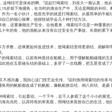
，这绳结可是保命的啊。”说起打绳索结，刘友久一脸认真，他从
久15岁就下海捕鱼，在当时的渔业生产中，无论是网眼的补织、
。作为一名小伙计，他首先学的就是打绳索结。从最简单的牛桩
和自己的细心揣摩，他很快就学会几十种打结方法。
产丰收，还要兼顾生产安全。在他看来，绳索结不仅是一种重要的
几十年的鱼，他的渔船从来没有出过安全生产事故。长期积累下
多方求教，还琢磨如何改进技术，使绳索结变得更易结、易解和
法。
子的绳索结说，以前有种悬挂在船舷上，用于缓解船舶碰撞的五
因此他在五星碰头结的基础上，多穿了一次线圈，把五星变成了
。
又不感兴趣，我担心这门技艺会失传。”说到渔用绳索结的传承
捕鱼用的帆船都改成了机帆船，像帆船撩后结、倒八卦结、老菱
4种绳索结，引起轰动。一个下午，近千人参观了这个小小的展览
的海岛岛民，以其特有的审美观，用绳结来装扮自己的生活，他