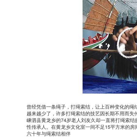
曾经凭借一条绳子，打绳索结，让上百种变化的绳
越来越少了，许多打绳索结的技艺因长期不用而失
嵊泗县黄龙乡的74岁老人刘友久却一直将打绳索
性传承人。在黄龙乡文化室一间不足15平方米的房
六十年与绳索结相伴