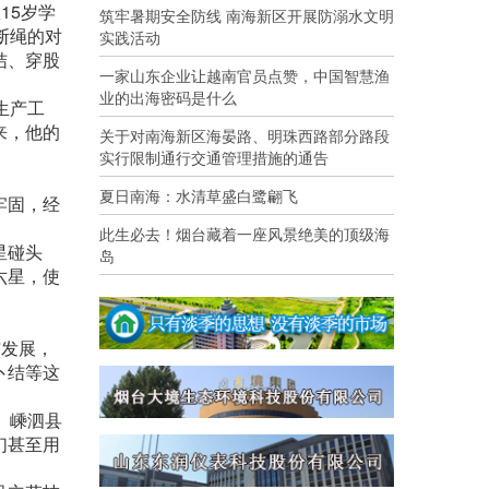
15岁学
筑牢暑期安全防线 南海新区开展防溺水文明
断绳的对
实践活动
结、穿股
一家山东企业让越南官员点赞，中国智慧渔
业的出海密码是什么
生产工
来，他的
关于对南海新区海晏路、明珠西路部分路段
实行限制通行交通管理措施的通告
夏日南海：水清草盛白鹭翩飞
牢固，经
此生必去！烟台藏着一座风景绝美的顶级海
星碰头
岛
六星，使
与发展，
卜结等这
。嵊泗县
们甚至用