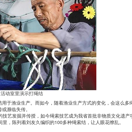
活动室里演示打绳结
结用于渔业生产。而如今，随着渔业生产方式的变化，会这么多
传或濒临失传。
结的技艺发掘并传授，如今绳索技艺成为我省首批非物质文化遗产
间里，陈列着刘友久编织的100多种绳索结，让人眼花缭乱。