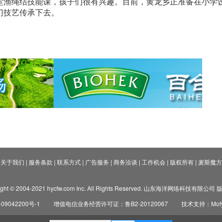
堂渔绳结技能课，孩子们很有兴趣。目前，黄龙乡正准备在小学
门技艺传承下去。
关于我们
|
服务条款
|
联系方式
|
广告服务
|
商务洽谈
|
工作机会
|
版权所有
|
麦斯魔方
ight © 2004-2021 hycfw.com Inc. All Rights Reserved. 山东海洋网络科技有限公
09042200号-1
增值电信业务经营许可证：鲁B2-20120067
技术支持：Mofyi