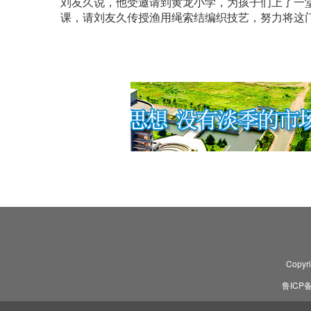
刘友久说，他受邀请到黄龙小学，为孩子们上了一
课，请刘友久传授渔用绳索结编织技艺，努力将这
Copyr
鲁ICP备