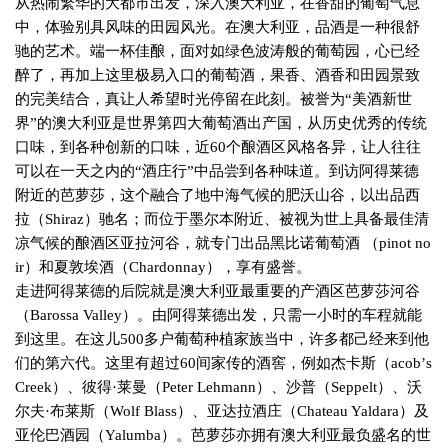
从热闹繁华的大都市出发，深入澳大利亚，在香甜的葡萄气息
中，体验别具风味的田园风光。在澳大利亚，品酒是一种很舒
驰的艺术。端一杯佳酿，面对如绿色波涛般的葡萄园，心已经
醉了，再加上这里极易入口的葡萄酒，果香、酒香和田园景致
的完美结合，真让人希望时光停留在此刻。被誉为“美酒新世
界”的澳大利亚是世界第四大葡萄酒出产国，从历史优秀的传统
口味，到各种创新的口味，近
60
个酿酒区风格各异，让人往往
可以在一天之内的“酒庄行”中品尝到各种味道。到访阿得莱德
附近的芭萝莎，这个融合了地中海气候的肥沃山谷，以出品西
拉（
Shiraz
）驰名；而位于墨尔本附近、被视为世上具备最佳清
凉气候的酿酒区亚拉河谷，就专门出品黑比诺葡萄酒 （
pinot no
ir
）和夏敦埃酒（
Chardonnay
），享有盛誉。
走进阿得莱德的后院就是澳大利亚最重要的产酒区芭萝莎河谷
（
Barossa Valley
）。由阿得莱德出发，只需一小时的车程就能
到这里。在这儿
500
多户葡萄种植家族当中，许多都己经来到他
们的第六代。这里有超过
60
间家传的酒窖，例如杰卡斯（
acob
’
s
Creek
）、彼得·莱曼（
Peter Lehmann
）、沙普（
Seppelt
）、沃
尔夫·布莱斯（
Wolf Blass
）、亚达拉酒庄（
Chateau Yaldara
）及
亚伦巴酒园（
Yalumba
）。芭萝莎亦拥有澳大利亚最负盛名的世