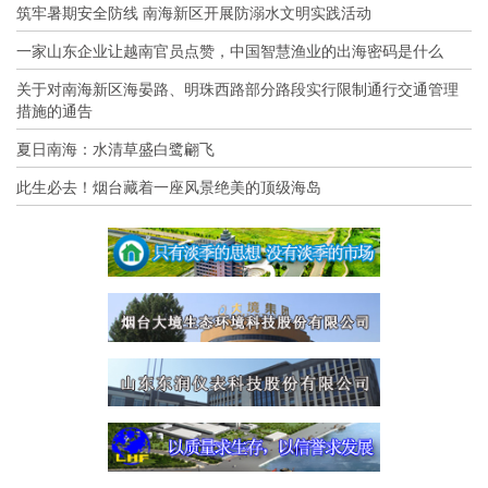
筑牢暑期安全防线 南海新区开展防溺水文明实践活动
一家山东企业让越南官员点赞，中国智慧渔业的出海密码是什么
关于对南海新区海晏路、明珠西路部分路段实行限制通行交通管理
措施的通告
夏日南海：水清草盛白鹭翩飞
此生必去！烟台藏着一座风景绝美的顶级海岛