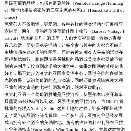
界级葡萄酒品牌，包括奔富葛兰许（
Penfolds Grange Hermitag
e
）和世代相传的家族酒庄亨施克的神恩山（
Henschke
’
s Hill of
Grace
）。
芭萝莎人不仅酿酒，更爱酒。各种各样的酒类活动也开展得异
彩纷呈。两年一度的芭萝莎葡萄佳酿丰收节（
Barossa Vintage F
estival
）就热闹非凡。酒庄里，人们为庆祝葡萄丰收举办聚餐、
音乐欣赏、历史展览等活动，让每个参与其中的人都会不由自
主地沉溺在这欢乐的氛围里。届时有近
50
项令人兴奋的活动在
阿得莱德举行，相信即便是最挑剔的品酒或美食家都要放下苛
刻的评判尺，投身到欢乐的大潮之中。如果对酿酒的过程充满
好奇，那不妨步入澳大利亚国家美酒中心，透过夺目的多媒体
光影效果，认识葡萄酒的点点滴滴，同时还能参观堪称澳大利
亚葡萄酒之奇葩的七种红酒和白酒，绝对不虚此行。
澳大利亚另一个葡萄酒胜地是亚拉河谷，从墨尔本出发开着车
只需要
55
分钟就可以到达。风景优美的亚拉河谷，当
1838
年首
批葡萄籽埋入
Yering Station
这片土地的时候，维多利亚州就注
定了要为其酿酒业缔造辉煌。一百多年后，亚拉河谷已经发展
成为拥有
55
个酒庄的美酒胜地。所有的酒庄资料都刊登在亚拉
河谷美酒指南
(Yarra Valley Wine Touring Guide)
。拿着这本旅游