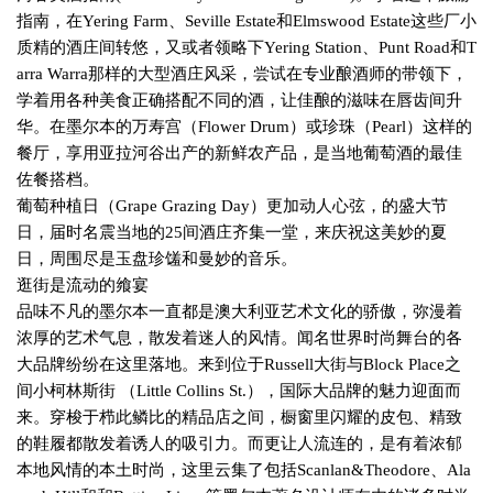
指南，在
Yering Farm
、
Seville Estate
和
Elmswood Estate
这些厂小
质精的酒庄间转悠，又或者领略下
Yering Station
、
Punt Road
和
T
arra Warra
那样的大型酒庄风采，尝试在专业酿酒师的带领下，
学着用各种美食正确搭配不同的酒，让佳酿的滋味在唇齿间升
华。在墨尔本的万寿宫（
Flower Drum
）或珍珠（
Pearl
）这样的
餐厅，享用亚拉河谷出产的新鲜农产品，是当地葡萄酒的最佳
佐餐搭档。
葡萄种植日（
Grape Grazing Day
）更加动人心弦，的盛大节
日，届时名震当地的
25
间酒庄齐集一堂，来庆祝这美妙的夏
日，周围尽是玉盘珍馐和曼妙的音乐。
逛街是流动的飨宴
品味不凡的墨尔本一直都是澳大利亚艺术文化的骄傲，弥漫着
浓厚的艺术气息，散发着迷人的风情。闻名世界时尚舞台的各
大品牌纷纷在这里落地。来到位于
Russell
大街与
Block Place
之
间小柯林斯街 （
Little Collins St.
），国际大品牌的魅力迎面而
来。穿梭于栉此鳞比的精品店之间，橱窗里闪耀的皮包、精致
的鞋履都散发着诱人的吸引力。而更让人流连的，是有着浓郁
本地风情的本土时尚，这里云集了包括
Scanlan&Theodore
、
Ala