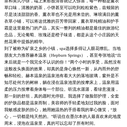
茶和英式小饼，端上来那股清香就让人惊喜，每一种都是薰衣
草口味，清雅的奶茶，小饼甚至可以吃到粒粒紫色，齿颊留的
尽是淡淡甜甜的香。薰衣草也不光是用来尝的。琳琅满目的薰
衣草小铺，可以将这优雅的芬芳带回家，薰衣草纯精油和护手
霜是这里最热门的产品，其实一整列的精油都是最佳的旅游纪
念品，无论葡萄、玫瑰还是橙子味道，都是从这个小庄园的天
然花果中提炼的精华。
到了被称为矿泉之乡的小镇，
spa
选择多得让人眼花缭乱。当地
朋友大力推荐赫本温泉（
Hepburn Springs
），甚至夸张地说“出
来后就是一个我完全不认识的你！”两个小时的享受，虽然没有
这般改头换面的效果，却真的是身心焕然一新，从内而外的舒
畅和轻松。赫本温泉的温泉池有着大大的落地玻璃，窗外是不
知尽处何方的树林，躺在浸在温泉池里的按摩床上，温泉用温
柔的压力按摩着身体每一个部位。听流水潺潺，看绿意漫漫，
那一刻的舒坦，真的愿时光停驻。我选择了做脸部护理，全套
的护肤品都是温泉而制，美容师的手轻柔地划过我的脸，面对
我敏感皮肤的担心，她用她温热的手捂着我的掌心微笑，“放
心，一切都是纯天然的。”听说住在墨尔本的人最喜欢来此地度
周末，浸泡在温泉里，真的可以忘却了所有时间。