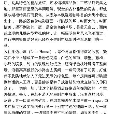
厅、别具特色的精品旅馆、艺术馆和高品质手工艺品店云集之
地，那些富丽堂皇的早期建筑、现金的古朴雅致的房舍，都使
戴尔斯福特美丽而脱俗。从墨尔本飘溢着咖啡香的大街小巷走
出来，一路的景色像电影画面一样跳跃闪烁，时而大气，时而
恬美，望不到边的广袤，是金黄色的草场，是蓝天白云，而间
或出现的几棵造型乖张的树，让一幅幅明信片风光飞驰而过，
同行中的摄影爱好者已经忍不住叫司机随时停车尽情咔嚓一
番。
入住湖边小屋（
Lake House
），每个角落都值得驻足欣赏。繁
花在小径上铺成了一条粉色花路，白色的屋顶、墙壁、藤椅，
小巧的喷泉，纯白的玫瑰处处绽放，还有绿色枝叶爬满了整面
墙。沿着高高低低的小路走去房间，一瞬间便有了幻觉，好像
猝不及防地就坠入了无边无际的绿色里。每个房间都可以眺望
到静谧的人工湖，更曼妙的是鸭子成群结队地就直接闯入你阳
台了。一切的一切，让这个精品酒店好像遗落在湖边的一个世
外桃源。每天，在若有若无的鸟叫声中醒来，沿着湖畔散步、
泛舟，尝一口清冽的矿泉，在绿意掩映的木屋里做一个
spa
，或
者在获过很多奖项的餐厅尝一下别有特色的鸭肉三吃，配一杯
当地自酿的红酒，一切都是不被打扰的清静。如果闲不住，大