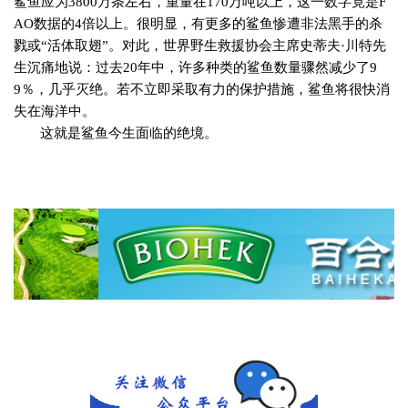
鲨鱼应为
3800
万条左右，重量在
170
万吨以上，这一数字竟是
F
AO
数据的
4
倍以上。很明显，有更多的鲨鱼惨遭非法黑手的杀
戮或“活体取翅”。对此，世界野生救援协会主席史蒂夫·川特先
生沉痛地说：过去
20
年中，许多种类的鲨鱼数量骤然减少了
9
9
％，几乎灭绝。若不立即采取有力的保护措施，鲨鱼将很快消
失在海洋中。
这就是鲨鱼今生面临的绝境。