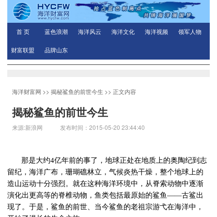
首 页
蓝色浪潮
海洋风云
海洋文化
海洋视频
领军人物
财富联盟
品牌山东
海洋财富网
>>
揭秘鲨鱼的前世今生
>> 正文内容
揭秘鲨鱼的前世今生
来源:新浪网 发布时间：2015-05-20 23:44:40
那是大约
4
亿年前的事了，地球正处在地质上的奥陶纪到志
留纪，海洋广布，珊瑚礁林立，气候炎热干燥，整个地球上的
造山运动十分强烈。就在这种海洋环境中，从脊索动物中逐渐
演化出更高等的脊椎动物，鱼类包括最原始的鲨鱼——古鲨出
现了。于是，鲨鱼的前世、当今鲨鱼的老祖宗游弋在海洋中，