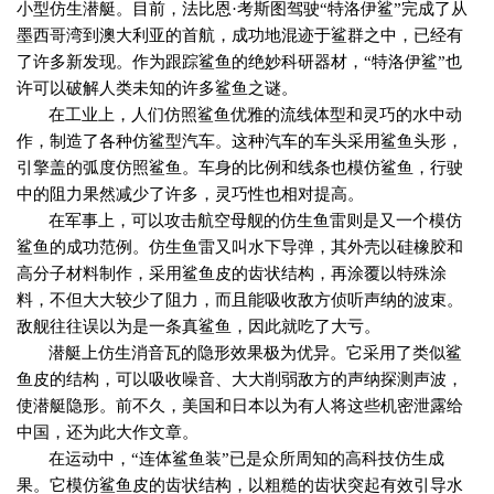
小型仿生潜艇。目前，法比恩·考斯图驾驶“特洛伊鲨”完成了从
墨西哥湾到澳大利亚的首航，成功地混迹于鲨群之中，已经有
了许多新发现。作为跟踪鲨鱼的绝妙科研器材，“特洛伊鲨”也
许可以破解人类未知的许多鲨鱼之谜。
在工业上，人们仿照鲨鱼优雅的流线体型和灵巧的水中动
作，制造了各种仿鲨型汽车。这种汽车的车头采用鲨鱼头形，
引擎盖的弧度仿照鲨鱼。车身的比例和线条也模仿鲨鱼，行驶
中的阻力果然减少了许多，灵巧性也相对提高。
在军事上，可以攻击航空母舰的仿生鱼雷则是又一个模仿
鲨鱼的成功范例。仿生鱼雷又叫水下导弹，其外壳以硅橡胶和
高分子材料制作，采用鲨鱼皮的齿状结构，再涂覆以特殊涂
料，不但大大较少了阻力，而且能吸收敌方侦听声纳的波束。
敌舰往往误以为是一条真鲨鱼，因此就吃了大亏。
潜艇上仿生消音瓦的隐形效果极为优异。它采用了类似鲨
鱼皮的结构，可以吸收噪音、大大削弱敌方的声纳探测声波，
使潜艇隐形。前不久，美国和日本以为有人将这些机密泄露给
中国，还为此大作文章。
在运动中，“连体鲨鱼装”已是众所周知的高科技仿生成
果。它模仿鲨鱼皮的齿状结构，以粗糙的齿状突起有效引导水