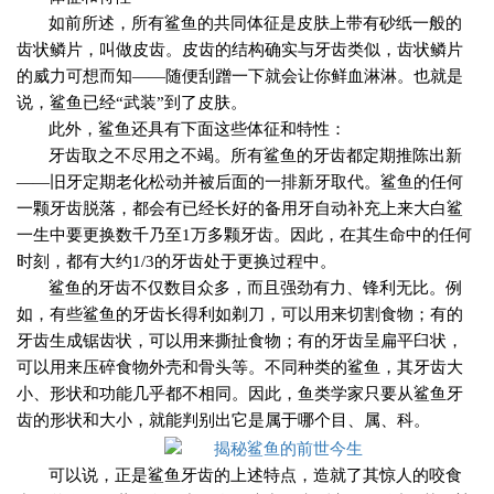
如前所述，所有鲨鱼的共同体征是皮肤上带有砂纸一般的
齿状鳞片，叫做皮齿。皮齿的结构确实与牙齿类似，齿状鳞片
的威力可想而知——随便刮蹭一下就会让你鲜血淋淋。也就是
说，鲨鱼已经“武装”到了皮肤。
此外，鲨鱼还具有下面这些体征和特性：
牙齿取之不尽用之不竭。所有鲨鱼的牙齿都定期推陈出新
——旧牙定期老化松动并被后面的一排新牙取代。鲨鱼的任何
一颗牙齿脱落，都会有已经长好的备用牙自动补充上来大白鲨
一生中要更换数千乃至
1
万多颗牙齿。因此，在其生命中的任何
时刻，都有大约
1/3
的牙齿处于更换过程中。
鲨鱼的牙齿不仅数目众多，而且强劲有力、锋利无比。例
如，有些鲨鱼的牙齿长得利如剃刀，可以用来切割食物；有的
牙齿生成锯齿状，可以用来撕扯食物；有的牙齿呈扁平臼状，
可以用来压碎食物外壳和骨头等。不同种类的鲨鱼，其牙齿大
小、形状和功能几乎都不相同。因此，鱼类学家只要从鲨鱼牙
齿的形状和大小，就能判别出它是属于哪个目、属、科。
可以说，正是鲨鱼牙齿的上述特点，造就了其惊人的咬食