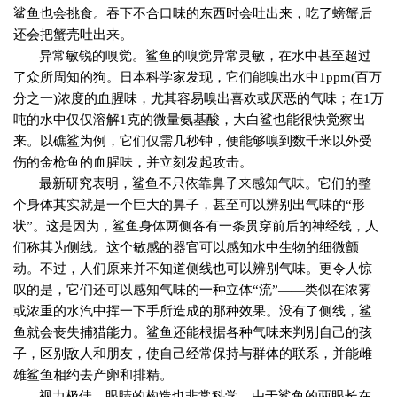
鲨鱼也会挑食。吞下不合口味的东西时会吐出来，吃了螃蟹后
还会把蟹壳吐出来。
异常敏锐的嗅觉。鲨鱼的嗅觉异常灵敏，在水中甚至超过
了众所周知的狗。日本科学家发现，它们能嗅出水中
1ppm(
百万
分之一
)
浓度的血腥味，尤其容易嗅出喜欢或厌恶的气味；在
1
万
吨的水中仅仅溶解
1
克的微量氨基酸，大白鲨也能很快觉察出
来。以礁鲨为例，它们仅需几秒钟，便能够嗅到数千米以外受
伤的金枪鱼的血腥味，并立刻发起攻击。
最新研究表明，鲨鱼不只依靠鼻子来感知气味。它们的整
个身体其实就是一个巨大的鼻子，甚至可以辨别出气味的“形
状”。这是因为，鲨鱼身体两侧各有一条贯穿前后的神经线，人
们称其为侧线。这个敏感的器官可以感知水中生物的细微颤
动。不过，人们原来并不知道侧线也可以辨别气味。更令人惊
叹的是，它们还可以感知气味的一种立体“流”——类似在浓雾
或浓重的水汽中挥一下手所造成的那种效果。没有了侧线，鲨
鱼就会丧失捕猎能力。鲨鱼还能根据各种气味来判别自己的孩
子，区别敌人和朋友，使自己经常保持与群体的联系，并能雌
雄鲨鱼相约去产卵和排精。
视力极佳，眼睛的构造也非常科学。由于鲨鱼的两眼长在