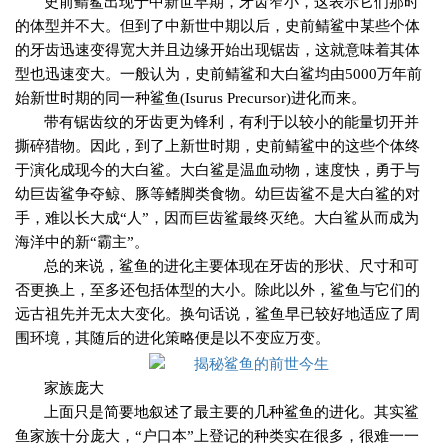
史前鲭鲨出现于中新世早期，牙齿窄小，这表示它们那时
的体型并不大。但到了中新世中期以后，史前鲭鲨中某些个体
的牙齿迅速变得宽大并且边缘开始出现锯齿，这就意味着其体
型也迅速变大。一般认为，史前鲭鲨和大白鲨均由
5000
万年前
始新世时期的同一种鲨鱼
(Isurus Precursor)
进化而来。
带有锯齿纹的牙齿更为锋利，有利于以较小的能量切开并
撕碎猎物。因此，到了上新世时期，史前鲭鲨中的这些个体终
于演化成现今的大白鲨。大白鲨是温血动物，速度快，勇于与
幼巨齿鲨争夺鲸、豚等鳍脚类食物。幼巨齿鲨不是大白鲨的对
手，难以长大成“人”，因而巨齿鲨最终灭绝。大白鲨从而成为
海洋中的新“霸主”。
总的来说，鲨鱼的进化主要体现在牙齿的形状、尺寸和可
否更换上，至多还包括体型的大小。除此以外，鲨鱼与它们的
远古祖先并无太大变化。换句话说，鲨鱼早已较好地适应了周
围环境，其随后的进化策略便是以不变应万变。
家族庞大
上面只是简要地叙述了最主要的几种鲨鱼的进化。其实鲨
鱼家族十分庞大，“户口本”上登记的种类实在很多，很难一一