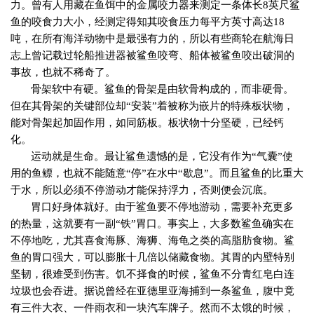
力。曾有人用藏在鱼饵中的金属咬力器来测定一条体长
8
英尺鲨
鱼的咬食力大小，经测定得知其咬食压力每平方英寸高达
18
吨，在所有海洋动物中是最强有力的，所以有些商轮在航海日
志上曾记载过轮船推进器被鲨鱼咬弯、船体被鲨鱼咬出破洞的
事故，也就不稀奇了。
骨架软中有硬。鲨鱼的骨架是由软骨构成的，而非硬骨。
但在其骨架的关键部位却“安装”着被称为嵌片的特殊板状物，
能对骨架起加固作用，如同筋板。板状物十分坚硬，已经钙
化。
运动就是生命。最让鲨鱼遗憾的是，它没有作为“气囊”使
用的鱼鳔，也就不能随意“停”在水中“歇息”。而且鲨鱼的比重大
于水，所以必须不停游动才能保持浮力，否则便会沉底。
胃口好身体就好。由于鲨鱼要不停地游动，需要补充更多
的热量，这就要有一副“铁”胃口。事实上，大多数鲨鱼确实在
不停地吃，尤其喜食海豚、海狮、海龟之类的高脂肪食物。鲨
鱼的胃口强大，可以膨胀十几倍以储藏食物。其胃的内壁特别
坚韧，很难受到伤害。饥不择食的时候，鲨鱼不分青红皂白连
垃圾也会吞进。据说曾经在亚德里亚海捕到一条鲨鱼，腹中竟
有三件大衣、一件雨衣和一块汽车牌子。然而不太饿的时候，