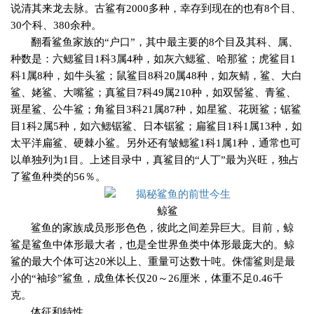
说清其来龙去脉。古鲨有
2000
多种，幸存到现在的也有
8
个目、
30
个科、
380
余种。
翻看鲨鱼家族的“户口”，其中最主要的
8
个目及其科、属、
种数是：六鳃鲨目
1
科
3
属
4
种，如灰六鳃鲨、哈那鲨；虎鲨目
1
科
1
属
8
种，如牛头鲨；鼠鲨目
8
科
20
属
48
种，如灰鲭，鲨、大白
鲨、姥鲨、大嘴鲨；真鲨目
7
科
49
属
210
种，如双髻鲨、青鲨、
斑星鲨、公牛鲨；角鲨目
3
科
21
属
87
种，如星鲨、花斑鲨；锯鲨
目
1
科
2
属
5
种，如六鳃锯鲨、日本锯鲨；扁鲨目
1
科
1
属
13
种，如
太平洋扁鲨、硬棘小鲨。另外还有皱鳃鲨
1
科
1
属
1
种，通常也可
以单独列为
1
目。上述目录中，真鲨目的“人丁”最为兴旺，独占
了鲨鱼种类的
56
％。
鲸鲨
鲨鱼的家族成员形形色色，彼此之间差异巨大。目前，鲸
鲨是鲨鱼中体形最大者，也是全世界鱼类中体形最庞大的。鲸
鲨的最大个体可达
20
米以上、重量可达数十吨。侏儒鲨则是最
小的“袖珍”鲨鱼，成鱼体长仅
20
～
26
厘米，体重不足
0.46
千
克。
体征和特性