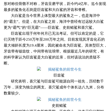
形对称但骨骼不对称，牙齿呈磨平状，距今约
4
亿年。迄今发现
最多的鲨鱼化石则是巨齿鲨和大白鲨的牙齿和脊椎。
大白鲨是当今世界上体型最大的鲨鱼之一，也是海洋中
的“霸主”。但是，在大白鲨之前，海洋中曾经有过远较大白鲨
更为“霸气”的“巨无霸”——巨齿鲨、史前鲭鲨和喜穴鲨。
巨齿鲨出现于何年何月已无法考证。但可以肯定的是，它
们灭绝于距今
250
万年至
200
万年之间。目前发现其牙齿化石的
最大倾斜长度为
19.4
厘米，因此被命名为巨齿鲨。其体型巨大，
牙齿带有锯齿纹，中间带有珐琅带。根据最近几年的研究，有
的科学家认为巨齿鲨是大白鲨的近亲，但对该说法的质疑不
断。
巨齿鲨
研究表明，喜穴鲨与巨齿鲨可能源自同一祖先，历经数千
万年，演变为独立的两支。喜穴鲨成年个体长达八九米，分布
数量较少。
史前鲭鲨