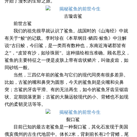
开始了漫长的生命之旅。
古璇齿鲨
前世古鲨
我们的祖先很早就认识了鲨鱼。战国时的《山海经》中就
有关于“鲛”的记载。李时珍在《本草纲目·鳞四·鲛鱼》中注解
说“古曰鲛，今曰鲨，是一类而有数种也，东南近海诸郡皆有
之”，“皮皆有沙，如珍珠斑”。这种描绘相当准确。顾名思义，
鲨鱼的主要特征之一便是皮肤上带有齿状鳞片，叫做皮齿，如
同砂纸一般。
当然，三四亿年前的鲨鱼与它们的现代同类有很多差异。
比如，古鲨的嘴和鼻突为圆形，今天的鲨鱼则是尖嘴和尖鼻
突；古鲨的牙齿平滑、有的无法再生，如今的鲨鱼牙齿呈锯齿
状、定期脱落更新；古鲨的大脑远较现代的小、背鳍也不如现
代的柔韧灵活等等。
裂口鲨
目前已知的最古老鲨鱼是一种裂口鲨，其化石发现于美国
俄亥俄州的古生代地层中。体长
2
米，背刺前长有
2
个背鳍，尾