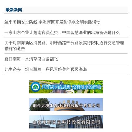
最新新闻
筑牢暑期安全防线 南海新区开展防溺水文明实践活动
一家山东企业让越南官员点赞，中国智慧渔业的出海密码是什么
关于对南海新区海晏路、明珠西路部分路段实行限制通行交通管理
措施的通告
夏日南海：水清草盛白鹭翩飞
此生必去！烟台藏着一座风景绝美的顶级海岛