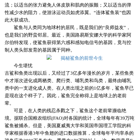
流；以适当的张力避免人体皮肤和肌肉的振颤；又以适当的弹
性减少水的阻力，使游泳运动员如虎添翼。“连体鲨鱼装”也因
此大获成功。
鲨鱼与人类同为地球村的居民，既是我们的“良师益友”，
也是我们的野蛮邻居。最近，美国路易斯安娜大学的科学家阿
尔伯特发现，使鲨鱼获得第六感和感知电信号的基因，竟与控
制人类头部发育的基因属于同种。
今生堪忧
古鲨和鱼类出现以后，又经过了
3
亿多年漫长的岁月，某些鱼类
中才渐次进化成两栖类、爬行类、哺乳类和鸟类，最终由哺乳
类中的一支进化成人类。在人类出现之前的
1
亿多年，鲨鱼早已
是现在这个样子了。因此，鲨鱼完全称得上是地球上的老前
辈。
可是，在人类的残忍杀戮之下，鲨鱼这个老前辈濒临绝
境。据联合国粮农组织
(FAO)
对各国的统计，全球每年有
39
万吨
鲨鱼被捕杀。但是，美国夏威夷大学和英国帝国理工学院的科
学家根据香港
3
年中鱼翅的进口数据推算，全球每年平均宰杀的