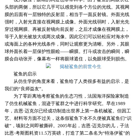
头部的两侧，所以它几乎可以感觉到各个方位的光线。其视网
膜的后面有一层独特的反射层，相当于一面反射镜。外面光线
强时，入射光直接在视网膜上成像。外面光线弱时，入射光先
穿过视网膜、再被反射镜向前反射，之后才成像在视网膜上，
等于入射光被放大或两次成像。因此它们可以轻松应对海水中
或海面上的各种光线条件，同时让观察更为清晰。另外，其眼
球外面长着一层保护性眼睑——瞬膜。打斗或攻击的瞬间，瞬
膜会自动张开，像幕布一样将眼球遮住，以免眼球受到损伤。
鲨鱼的启示
从仿生学的角度来看，鲨鱼给了人类很多有益的启示，是
我们的“良师益友”。
为了零距离地考察鲨鱼的生态习性，法国海洋探险家制造
了仿生机械鲨鱼，混迹于鲨群之中进行科学研究。早在
1989
年，吉恩·迈克尔已经成功制造出世界上第一条机械鲨。但因工
艺、材料等方面不过关，这条假鲨鱼下水不久便被真鲨鱼们“识
破”，顷刻之间即被撕碎。
2005
年起，吉恩·迈克尔的儿，子法
比恩·考斯图耗资
11.5
万英磅，打造了第二条名为“特洛伊鲨”的