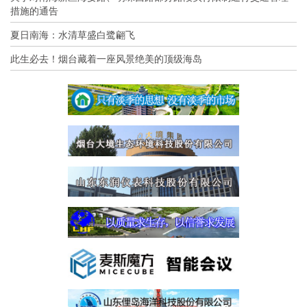
措施的通告
夏日南海：水清草盛白鹭翩飞
此生必去！烟台藏着一座风景绝美的顶级海岛