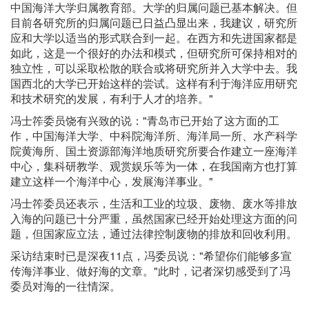
中国海洋大学归属教育部。大学的归属问题已基本解决。但
目前各研究所的归属问题已日益凸显出来，我建议，研究所
应和大学以适当的形式联合到一起。在西方和先进国家都是
如此，这是一个很好的办法和模式，但研究所可保持相对的
独立性，可以采取松散的联合或将研究所并入大学中去。我
国西北的大学已开始这样的尝试。这样有利于海洋应用研究
和技术研究的发展，有利于人才的培养。"
冯士筰委员饶有兴致的说："青岛市已开始了这方面的工
作，中国海洋大学、中科院海洋所、海洋局一所、水产科学
院黄海所、国土资源部海洋地质研究所要合作建立一座海洋
中心，集科研教学、观赏娱乐等为一体，在我国南方也打算
建立这样一个海洋中心，发展海洋事业。"
冯士筰委员还表示，生活和工业的垃圾、废物、废水等排放
入海的问题已十分严重，虽然国家已经开始处理这方面的问
题，但国家应立法，通过法律控制废物的排放和回收利用。
采访结束时已是深夜11点，冯委员说："希望你们能够多宣
传海洋事业、做好海的文章。"此时，记者深切感受到了冯
委员对海的一往情深。