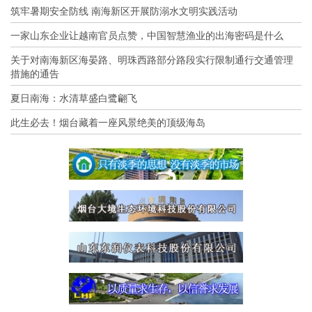
筑牢暑期安全防线 南海新区开展防溺水文明实践活动
一家山东企业让越南官员点赞，中国智慧渔业的出海密码是什么
关于对南海新区海晏路、明珠西路部分路段实行限制通行交通管理
措施的通告
夏日南海：水清草盛白鹭翩飞
此生必去！烟台藏着一座风景绝美的顶级海岛