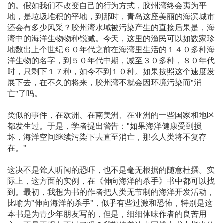
的。假如我们不改变自己的行为方式，胶州湾终会夷为平
地，是垃圾堆积的平地，到那时，青岛这座美丽的海滨城市
还会有多少风采？胶州湾水域被污染产生的直接后果是，海
湾中的海洋生物物种锐减。今天，这里的渔民可以如数家珍
地数出上个世纪６０年代之前在海湾里生活的１４０多种海
洋生物的名字，到５０年代中期，减至３０多种，８０年代
时，只剩下１７种，如今不到１０种。如果按照这个速度发
展下去，在不久的将来，胶州湾不就会因环境污染而"消
亡"了吗。
类似的事件，在欧洲、在南美洲、在亚洲的一些国家和地区
都发生过。于是，学者提出警告："如果海洋健康受到损
坏，海洋空间继续污染下去直至消亡，那么人类将不复存
在。"
这决不是耸人听闻的恐吓，也不是毫无根据的随意杜撰。实
际上，这方面的实例，在《伸向海洋的杀手》书中都可以找
到。最初，我想为书的作者把人类无节制的海洋开发活动，
比喻为"伸向海洋的杀手"，似乎有些过激和恐怖，特别是这
本书是为青少年朋友写的，但是，细细体味作者的良苦用