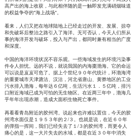
高产出的海上收获，与此相伴随的是一触即发充满硝烟味道
的权益争夺的"海上战场"。
看来，人们又把在地球陆地上已经走过的开发、发展、掠夺
和先破坏后整治之路引入了海洋。无可否认，今天人们所从
事的海洋开发与破坏，投入与产出，都同时兼有相当的广度
和深度。
中国的海洋环境状况不容乐观。一些海域发生的环境污染事
件令人担忧。远的不说，就说我国的内海棗渤海。它的命运
可以说是岌岌可危了。据上个世纪９０年代统计，环渤海湾
的重要城市天津溏沽、汉沽，河北省唐山、黄骅地区的工业
污水排入渤海，每年达６亿吨，生活污水１．５亿吨，排污
口附近海域已成为可怕的无生物区。在近两三年中，渤海几
乎年年出现赤潮，造成大面积生物死亡事件。
再看看青岛附近的胶州湾。说起来也许难以置信，今天的胶
州湾水面仅是１９５３年的２/３。也就是说，在近６０年
的弹指一挥间，我们已经失去了１/３的胶州湾，而更令人
痛心的是，这一大片失去的水域，都是在近３０年中消失