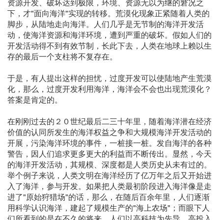
资源开发、破坏达到极限，环境、资源无以为继的窘况之
下，才"面向海洋"实现的转移。荒漠化现象正紧随着人类的
脚步，从陆地走向海洋。人们几乎是无节制的海洋开发活
动，使海洋资源和海洋环境，遭到严重的破坏。假如人们的
开发活动得不到有效节制，长此下去，人类在地球上赖以生
存的最后一个支柱将不复存在。
于是，有人提出这样的担忧，过度开发可以使陆地产生荒漠
化，那么，过度开发利用海洋，海洋会不会也出现荒漠化？
答案是肯定的。
在刚刚过去的２０世纪最后二三十年里，随着海洋潜在经济
价值的认同所发生的海洋权益之争和大规模海洋开发活动的
开展，污染海洋环境的事件，一桩接一桩。发自海洋的各种
警告，因人们追求更多更大的利益而不断传出。显然，今天
的海洋开发活动，其规模、深度都是人类历史从未有过的。
举个例子来说，人类文明在海洋经历了亿万年之后又开始进
入了海洋，参与开发。如果把人类最初阶段进入海洋像是走
进了"原始狩猎场"的话，那么，在随后百余年里，人们逐渐
用科学认识海洋，建起了规模生产的"海上农场"；而眼下人
们所看到的是在不久的将来，人们以高科技为先导，高投入