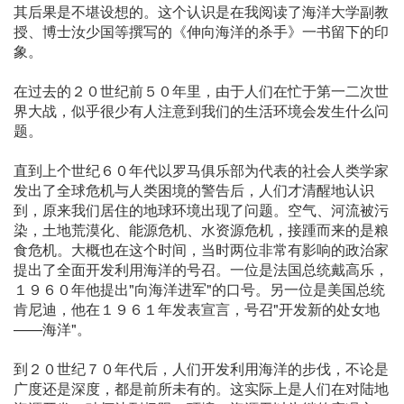
其后果是不堪设想的。这个认识是在我阅读了海洋大学副教
授、博士汝少国等撰写的《伸向海洋的杀手》一书留下的印
象。
在过去的２０世纪前５０年里，由于人们在忙于第一二次世
界大战，似乎很少有人注意到我们的生活环境会发生什么问
题。
直到上个世纪６０年代以罗马俱乐部为代表的社会人类学家
发出了全球危机与人类困境的警告后，人们才清醒地认识
到，原来我们居住的地球环境出现了问题。空气、河流被污
染，土地荒漠化、能源危机、水资源危机，接踵而来的是粮
食危机。大概也在这个时间，当时两位非常有影响的政治家
提出了全面开发利用海洋的号召。一位是法国总统戴高乐，
１９６０年他提出"向海洋进军"的口号。另一位是美国总统
肯尼迪，他在１９６１年发表宣言，号召"开发新的处女地
——海洋"。
到２０世纪７０年代后，人们开发利用海洋的步伐，不论是
广度还是深度，都是前所未有的。这实际上是人们在对陆地