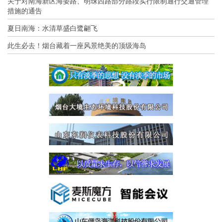
关于对南海新区海晏路、明珠西路部分路段实行限制通行交通管理
措施的通告
夏日南海：水清草盛白鹭翩飞
此生必去！烟台藏着一座风景绝美的顶级海岛