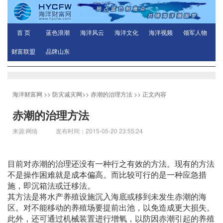
首 页
蓝色浪潮
海洋风云
海洋文化
海洋视频
领军人物
财富联盟
品牌山东
海洋财富网
>>
防灾减灾网
>>
赤潮的治理方法
>> 正文内容
赤潮的治理方法
来源:网络 发布时间：2015-05-20 23:55:24
目前对赤潮的治理还没有一种行之有效的方法。现有的方法
不是操作困难就是成本偏高。而比较可行的是一种应急措
施，即沉箱法或迁移法。
其方法是将水产养殖设施沉入海底或移到未发生赤潮的海
区。对不能移动的养殖场要提前出池，以免造成更大损失。
此外，还可通过机械装置进行增氧，以防因赤潮引起的养殖