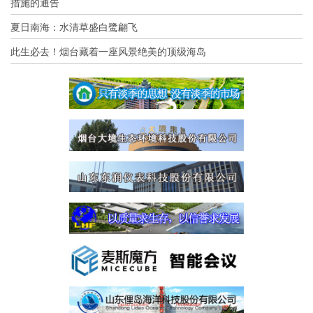
措施的通告
夏日南海：水清草盛白鹭翩飞
此生必去！烟台藏着一座风景绝美的顶级海岛