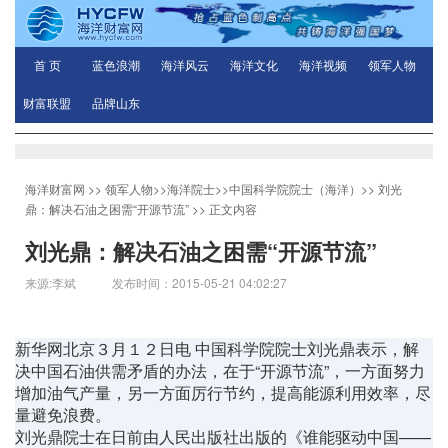
首 页
蓝色浪潮
海洋风云
海洋文化
海洋视频
领军人物
财富联盟
品牌山东
海洋财富网
>>
领军人物
>>
海洋院士
>>
中国科学院院士（海洋）
>>
刘光
鼎：解决石油之困需“开源节流”
>> 正文内容
刘光鼎：解决石油之困需“开源节流”
来源:李斌 发布时间：2015-05-21 04:02:27
新华网北京３月１２日电 中国科学院院士刘光鼎表示，解
决中国石油供需矛盾的办法，在于“开源节流”，一方面努力
增加油气产量，另一方面厉行节约，提高能源利用效率，尽
量避免浪费。
刘光鼎院士在日前由人民出版社出版的《谁能驱动中国——