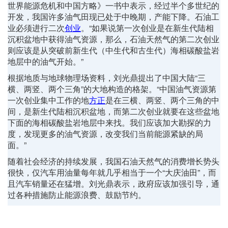
世界能源危机和中国方略》一书中表示，经过半个多世纪的
开发，我国许多油气田现已处于中晚期，产能下降。石油工
业必须进行二次
创业
。“如果说第一次创业是在新生代陆相
沉积盆地中获得油气资源，那么，石油天然气的第二次创业
则应该是从突破前新生代（中生代和古生代）海相碳酸盐岩
地层中的油气开始。”
根据地质与地球物理场资料，刘光鼎提出了中国大陆“三
横、两竖、两个三角”的大地构造的格架。“中国油气资源第
一次创业集中工作的地
方正
是在三横、两竖、两个三角的中
间，是新生代陆相沉积盆地，而第二次创业就要在这些盆地
下面的海相碳酸盐岩地层中来找。我们应该加大勘探的力
度，发现更多的油气资源，改变我们当前能源紧缺的局
面。”
随着社会经济的持续发展，我国石油天然气的消费增长势头
很快，仅汽车用油量每年就几乎相当于一个“大庆油田”，而
且汽车销量还在猛增。刘光鼎表示，政府应该加强引导，通
过各种措施防止能源浪费、鼓励节约。