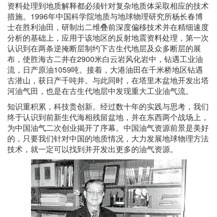
资料处理到地质解释都必须针对复杂地质体采取相应的技术
措施。1996年中国科学院地质与地球物理研究所杨长春博
士在胜利油田，研制出二维叠前深度偏移技术并在精细速度
分析的基础上，应用于该地区的反射地震资料处理，第一次
认识到在两条逆掩断层制约下古生代地层及众多断层的展
布，使胜海古二井在2900米白云岩风化岩中，钻遇工业油
流，日产原油1059吨。接着，大港油田在千米桥地区钻遇
古潜山，获日产千吨井。与此同时，在塔里木盆地开发出塔
河油气田，也是在古生代地层中发现重大工业油气流。
知识重积累，科技贵创新。经过数十年的实践与思考，我们
终于认识到前新生代海相残留盆地，并在东西两个战场上，
为中国油气二次创业揭开了序幕。中国油气资源前景是美好
的，只要我们针对中国的地质情况，大力发展地球物理方法
技术，就一定可以找到并开发出更多的油气资源。