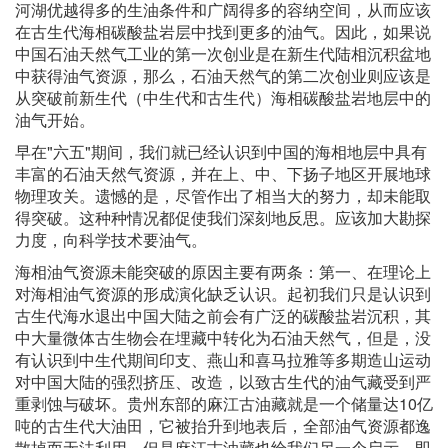
河湖优越得多的生油条件和广阔得多的容纳空间，从而应该
在古生代海相碳酸盐岩层中找到更多的油气。因此，如果说
中国石油天然气工业的第一次创业是在新生代陆相沉积盆地
中获得油气资源，那么，石油天然气的第二次创业则应该是
从突破前新生代（中生代和古生代）海相碳酸盐岩地层中的
油气开始。
早在"六五"期间，我们就已经认识到中国的海相地层中具有
丰富的石油天然气资源，并在上、中、下扬子地区开展地球
物理攻关。遗憾的是，尽管作出了相当大的努力，却未能取
得突破。这种种情况都促使我们深刻地反思。应该加大勘探
力度，向科学技术要油气。
海相油气资源未能突破的原因主要有两条：第一、在理论上
对海相油气资源的形成演化缺乏认识。起初我们只是认识到
古生代海水退出中国大陆之前会有广泛的碳酸盐岩沉积，其
中大量微体古生物会在埋藏中转化为石油天然气，但是，没
有认识到中生代期间印支、燕山和喜马拉雅等多期造山运动
对中国大陆的强烈挤压、改造，以致古生代的油气藏受到严
重剥蚀与破坏。贵州东部的麻江古油藏就是一个储量达10亿
吨的古生代大油田，它被抬升到地表后，全部油气资源都逸
散掉而无法利用。但是麻江古油藏也给我们另一个启示，即