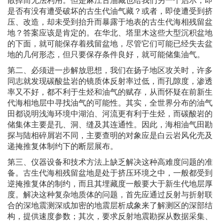
是否有没有遭受破坏的古生代油气藏？或者，即使遭受到挤
压、改造，却未受到抬升而暴露于地表的古生代海相残留盆
地？答案应该是肯定的。在华北、塔里木这些大型沉积盆地
的下面，就可能保存着残留盆地，尽管它们可能已经失去盆
地的几何形态，但只要保存条件良好，就可能储集油气。
第二、必须进一步解放思想，我们在扬子地区攻关时，许多
同志就发现碳酸盐岩的镜质体反射率过低，而孔隙度，渗透
率又不好，都不利于生烃和油气的赋存，从而怀疑在前新生
代海相地层中寻找油气的可能性。其实，全世界分布的油气
田都说明浅海环境中湖泊、河流更有利于生烃，而碳酸岩的
储集体主要是孔、洞、缝及其连通性。因此，海相油气田勘
探与陆相碎屑岩不同，主要查明的对象应是白云岩风化壳及
递掩推复体制约下的断层展布。
第三、仪器设备和技术方法上缺乏解决这种高难度问题的准
备。古生代海相残留盆地是处于挤压环境之中，一般都受到
逆掩推复体的制约，而且其埋藏度一般要大于新生代地层厚
度。解决这种复杂地质体的问题，首先应通过反射与折射联
合的深地震测深或加密的地震层析成象来了解测区的深部结
构，提供速度参数；其次，要求反射地震勘探从数据采集、