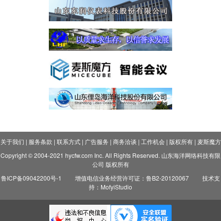
关于我们
|
服务条款
|
联系方式
|
广告服务
|
商务洽谈
|
工作机会
|
版权所有
|
麦斯魔方
Copyright © 2004-2021 hycfw.com Inc. All Rights Reserved. 山东海洋网络科技有限
公司 版权所有
鲁ICP备09042200号-1
增值电信业务经营许可证：鲁B2-20120067
技术支
持：MofyiStudio