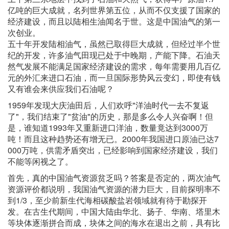
亿吨的巨大成就，名列世界第五位，从而不仅支援了国家的
经济建设，而且以陆相生油闻名于世。这是中国油气的第一
次创业。
五十年开发陆相油气，虽然已取得巨大成就，但经过半个世
纪的开发，许多油气田现已处于中晚期，产能下降。石油天
然气发展不能满足国家经济建设的需求，每年需要用几百亿
元的外汇来进口石油，而一旦国际形势风云变幻，即使有钱
又有谁会来供应我们石油呢？
1959年发现大庆油田后，人们欢呼"洋油时代一去不复返
了"，我们结束了"贫油"的历史，那是多么令人兴奋啊！但
是，谁知道1993年又重新进口洋油，数量竟达到3000万
吨！而且这种趋势还有增无已。2000年我国进口原油已达7
000万吨，供需矛盾突出，已经影响到国家经济建设，我们
不能等闲视之了。
首先，真的中国油气资源贫乏吗？答案是否定的，两次油气
资源评价都说明，我国油气资源的潜力巨大，目前探明率不
到1/3，至少前新生代海相碳酸盐岩领域就有待于勘探开
发。在古生代期间，中国大陆由华北、扬子、华南、塔里木
等块体逐渐拼合而成，块体之间的海水在退出之前，具有比