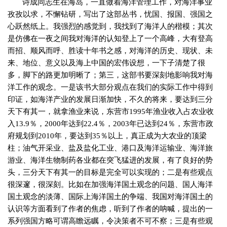
诗成同志生在海岛，一直做着海洋管理工作，对海洋事业
孜孜以求，不懈钻研，写出了这部丛书，忧国、报国、强国之
心跃然纸上。我强烈的感觉到，我找到了海洋人的楷模；其次
是仿佛在一夜之间我对海洋的认知登上了一个高峰，大有登高
而招、顺风而呼、胜读十年书之感，对海洋的历史、现状、未
来、地位、意义以及海上中国的宏伟设想，一下子清楚了很
多，脚下的路更加明晰了；第三，这部书要深刻地影响我对海
洋工作的观念。一是该书大部分观点在我们的实际工作中得到
印证，如海洋产业的发展日渐加快，不久的将来，要达到三分
天下有其一，就拿渔业来说，东营市
1995
年渔业收入占农业收
入
13.9
％，
2000
年达到
22.4
％，
2003
年已达到
24
％，东营市政
府规划到
2010
年，要达到
35
％以上，真正成为大农业的顶梁
柱；油气开采业、盐及盐化工业、港口及海洋运输业、海洋旅
游业、海洋生物制药各业都在突飞猛进的发展，有了良好的势
头，三分天下有其一的目标是完全可以实现的；二是有些观点
很深邃，很深刻。比如在加强海洋国土观念的问题、国人海洋
国土观念的淡薄、国际上海洋国土的争端、我国对海洋国土的
认识等方面看到了作者的焦虑，听到了作者的呐喊，提出的一
系列强国方略可谓高瞻远瞩，令决策者不可不察；三是有些观