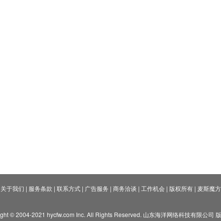
关于我们
|
服务条款
|
联系方式
|
广告服务
|
商务洽谈
|
工作机会
|
版权所有
|
麦斯魔方
ight © 2004-2021 hycfw.com Inc. All Rights Reserved. 山东海洋网络科技有限公