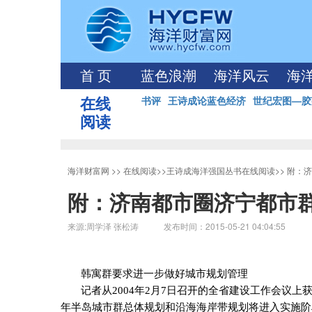
首 页
蓝色浪潮
海洋风云
海
在线
书评
王诗成论蓝色经济
世纪宏图—胶
阅读
海洋财富网
>>
在线阅读
>>
王诗成海洋强国丛书在线阅读
>>
附：济
附：济南都市圈济宁都市
来源:周学泽 张松涛 发布时间：2015-05-21 04:04:55
韩寓群要求进一步做好城市规划管理
记者从
2004
年
2
月
7
日召开的全省建设工作会议上
年半岛城市群总体规划和沿海海岸带规划将进入实施阶