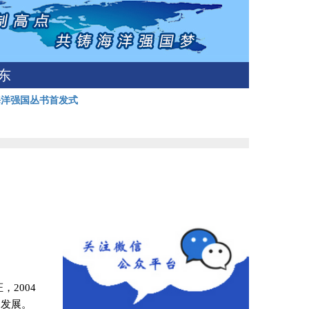
东
海洋强国丛书首发式
证，
2004
的发展。