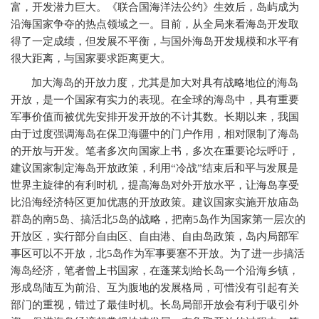
富，开发潜力巨大。《联合国海洋法公约》生效后，岛屿成为
沿海国家争夺的热点领域之一。目前，从全局来看海岛开发取
得了一定成绩，但发展不平衡，与国外海岛开发规模和水平有
很大距离，与国家要求距离更大。
加大海岛的开放力度，尤其是加大对具有战略地位的海岛
开放，是一个国家有实力的表现。在全球的海岛中，具有重要
军事价值而被优先安排开发开放的不计其数。长期以来，我国
由于过度强调海岛在保卫海疆中的门户作用，相对限制了海岛
的开放与开发。笔者多次向国家上书，多次在重要论坛呼吁，
建议国家制定海岛开放政策，利用“冷战”结束后和平与发展是
世界主旋律的有利时机，提高海岛对外开放水平，让海岛享受
比沿海经济特区更加优惠的开放政策。建议国家实施开放庙岛
群岛的南5岛、搞活北5岛的战略，把南5岛作为国家第一层次的
开放区，实行部分自由区、自由港、自由岛政策，岛内局部军
事区可以不开放，北5岛作为军事要塞不开放。为了进一步搞活
海岛经济，笔者曾上书国家，在蓬莱划给长岛一个沿海乡镇，
形成岛陆互为前沿、互为腹地的发展格局，可惜没有引起有关
部门的重视，错过了最佳时机。长岛局部开放会有利于吸引外