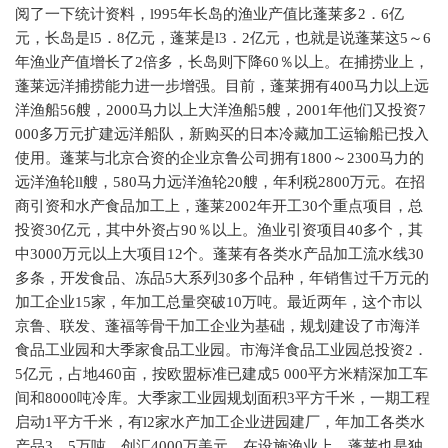
阅了一下统计资料，l995年长岛的渔业产值比蓬莱多2．6亿
元，长岛是l5．8亿元，蓬莱是l3．2亿元，也就是说蓬莱这5～6
年渔业产值增长了2倍多，长岛则下降60％以上。在捕捞业上，
蓬莱远洋捕捞能力进一步增强。目前，蓬莱拥有400马力以上远
洋渔船56艘，2000马力以上大洋渔船5艘，2001年他们又投资7
000多万元扩建远洋船队，新购买的日本冷藏加工运输船已投入
使用。蓬莱与北京合资的企业京鲁公司拥有1800～2300马力的
远洋渔轮ll艘，580马力远洋渔轮20艘，年利税2800万元。在招
商引资和水产食品加工上，蓬莱2002年开工30个重点项目，总
投资30亿元，其中外资占90％以上。渔业引资项目40多个，其
中3000万元以上大项目12个。蓬莱有各类水产品加工流水线30
多条，开发食品、冻品5大系列30多个品种，年销售过千万元的
加工企业15家，年加工总量突破10万吨。最近两年，这个市以
京鲁、联发、蓬福等骨干加工企业为基础，规划建设了市海洋
食品工业园和大季家食品工业园。市海洋食品工业园总投资2．
5亿元，占地460亩，按欧盟标准已建成5 000平方米精深加工车
间和8000吨冷库。大季家工业园规划面积3平方千米，一期工程
启动1平方千米，有l2家水产加工企业进园建厂，年加工各类水
产品3．5万吨，创汇4000万美元。在设施渔业上，蓬莱也是独