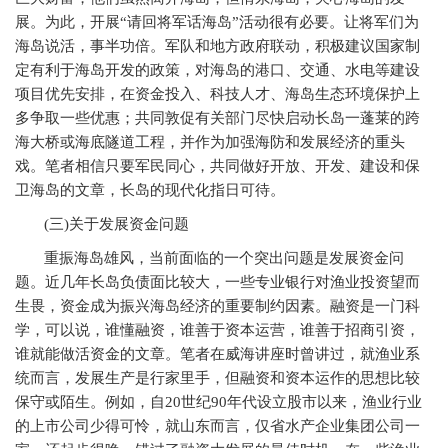
展。为此，开展“请回将军话海岛”活动很有必要。让将军们为
海岛说活，事半功倍。军队和地方政府联动，积极建议国家制
定有利于海岛开发的政策，对海岛的港口、交通、水电等建设
项目优先安排，在资金投入、科技人才、海岛生态环境保护上
多争取一些优惠；共同敦促有关部门尽快启动长岛一蓬莱的跨
海大桥或海底隧道工程，并作为加强海防和发展经济的重头
戏。笔者相信只要军民同心，共同做好开放、开发、建设和保
卫海岛的文章，长岛的现代化指日可待。
(
三)关于发展资金问题
重振海岛雄风，当前面临的一个突出问题是发展资金问
题。近几年长岛负债面比较大，一些专业银行对渔业投资望而
生畏，资金成为振兴海岛经济的重要制约因素。融资是一门科
学，可以说，谁懂融资，谁善于资本运营，谁善于招商引资，
谁就能做活资金的文章。笔者在威海讲座时曾讲过，就渔业系
统而言，发展生产是行家里手，但融资和资本运作的思想比较
保守或陌生。例如，自20世纪90年代设立股市以来，渔业行业
的上市公司少得可怜，就山东而言，仅省水产企业集团公司一