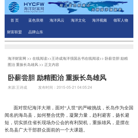
首 页
蓝色浪潮
海洋风云
海洋文化
海洋视频
领军人物
财富联盟
品牌山东
海洋财富网
>>
在线阅读
>>
王诗成海洋强国丛书在线阅读
>>
卧薪尝胆 励精
图治 重振长岛雄风
>> 正文内容
卧薪尝胆 励精图治 重振长岛雄风
来源:王诗成 发布时间：2015-05-21 04:05:24
面对世纪海洋大潮，面对“人世”的严峻挑战，长岛作为全国
闻名的海岛县，如何整合优势，凝聚力量，趋利避害，扬长避
短，切实抓住省长现场办公会的有利契机，重振雄风，是摆在
长岛县广大干部群众面前的一个大课题。