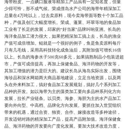
海带粉皮、一点碘口服液等精加工产品虽有一定知名度，但量
少得可怜，形不成气候。荣成俚岛水产公司的海带年精深加工
总量在4万吨以上，过去卖原料，现今卖海带面等数十个加工品
种，产值及创汇大幅度增长。荣成、蓬莱、环翠等地的食品加
工业有了长足的发展，邱家的“好当家”品牌叫响亚洲。长岛的
海洋食品加工潜力很大，如果把精深加工搞上去，长岛的渔业
产值可成倍增加。鲲就是一个很好的例子，鱼是鱼卖原料每斤
只有几毛钱，采用高科技转化成鱼油后，其附加值可增长16倍
以上。长岛的海参水子500克60多元，如果搞熟制品小包装进超
市，产值可成倍提高，再加上保健食品、海洋药物的开发等，
其加工增值的潜力是巨大的。建议长岛从海岛实际出发，围绕
海珍品和深水网箱两大商品基地建设，立足当地资源，以及两
头在外来料加工，搞好食品加工发展规划，搞好几个系列加工
品种的开发。如以海带为主的藻类加工要向多品种系列化方向
发展，拉长产业链条。以贝类、海参、海胆为主的水产品加工
要向外向型、中高档、品牌化方向发展。要抓住加入世贸组织
带来的机遇，通过合资、独资、合作、嫁接改造等多种途径，
开发适销对路的精深加工产品，提高产品附加值。海洋保健食
品、海洋药物的开发要向广度化发展。要加大技术改造力度，