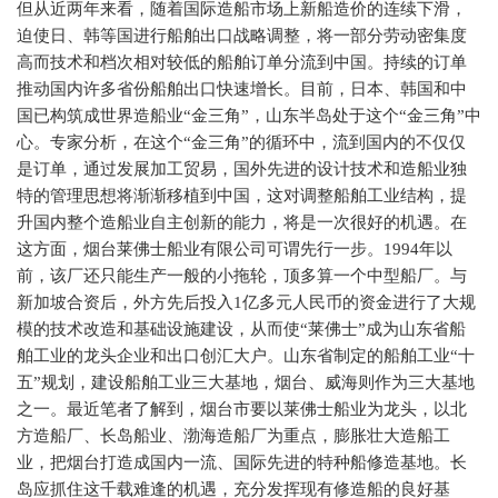
但从近两年来看，随着国际造船市场上新船造价的连续下滑，
迫使日、韩等国进行船舶出口战略调整，将一部分劳动密集度
高而技术和档次相对较低的船舶订单分流到中国。持续的订单
推动国内许多省份船舶出口快速增长。目前，日本、韩国和中
国已构筑成世界造船业“金三角”，山东半岛处于这个“金三角”中
心。专家分析，在这个“金三角”的循环中，流到国内的不仅仅
是订单，通过发展加工贸易，国外先进的设计技术和造船业独
特的管理思想将渐渐移植到中国，这对调整船舶工业结构，提
升国内整个造船业自主创新的能力，将是一次很好的机遇。在
这方面，烟台莱佛士船业有限公司可谓先行一步。1994年以
前，该厂还只能生产一般的小拖轮，顶多算一个中型船厂。与
新加坡合资后，外方先后投入1亿多元人民币的资金进行了大规
模的技术改造和基础设施建设，从而使“莱佛士”成为山东省船
舶工业的龙头企业和出口创汇大户。山东省制定的船舶工业“十
五”规划，建设船舶工业三大基地，烟台、威海则作为三大基地
之一。最近笔者了解到，烟台市要以莱佛士船业为龙头，以北
方造船厂、长岛船业、渤海造船厂为重点，膨胀壮大造船工
业，把烟台打造成国内一流、国际先进的特种船修造基地。长
岛应抓住这千载难逢的机遇，充分发挥现有修造船的良好基