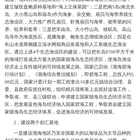
建立皱纹盘鲍原种基地和“海上立体菜园”；二是把南5岛(南北长
岛、大小黑山岛和庙岛)作为海参、杂交鲍、扇贝与海带养殖生
态渔业区，大力推广栉孔扇贝、虾夷扇贝与海带、裙带菜的问
养、轮养和套养；三是把车由岛、大小竹山岛、候矶岛、高山
岛等作为海底投石，底播海参、鲍鱼生态增殖渔业区；四是在
长山水道两侧建立深水网箱商品鱼基地和人工鱼礁生态渔业
区。通过上述4个生态渔业区的建设，可以把长岛8700平方千米
的海域打造成北方最大的国家级海岛生态经济区，使海岛渔业
经济走上良性循环的可持续发展之路。国家已启动《渤海碧海
行动计划》、《渤海综合整治规划》，即碧海工程，总投入约5
00亿元，国家计委计划一期工程拿出10多亿元搞综合治理。县
委、县政府应抓住时机，组织精兵强将靠上去抓好这项工作，
争取省、市、县三级联动，申请建立国家级海岛生态经济示范
区，把发展蓝色海岛经济纳入国家碧海工程，争取资金建立国
家级海岛生态经济体系，促进海岛经济的可持续发展。
2
．建设两个创汇基地
一是建设渤海地区乃至全国最大的以海珍品为主导品种的