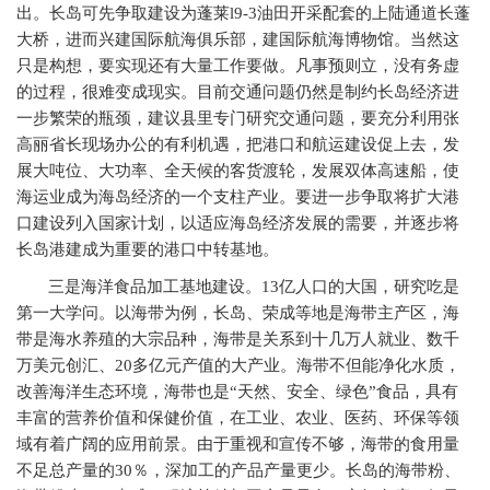
出。长岛可先争取建设为蓬莱l9-3油田开采配套的上陆通道长蓬
大桥，进而兴建国际航海俱乐部，建国际航海博物馆。当然这
只是构想，要实现还有大量工作要做。凡事预则立，没有务虚
的过程，很难变成现实。目前交通问题仍然是制约长岛经济进
一步繁荣的瓶颈，建议县里专门研究交通问题，要充分利用张
高丽省长现场办公的有利机遇，把港口和航运建设促上去，发
展大吨位、大功率、全天候的客货渡轮，发展双体高速船，使
海运业成为海岛经济的一个支柱产业。要进一步争取将扩大港
口建设列入国家计划，以适应海岛经济发展的需要，并逐步将
长岛港建成为重要的港口中转基地。
三是海洋食品加工基地建设。13亿人口的大国，研究吃是
第一大学问。以海带为例，长岛、荣成等地是海带主产区，海
带是海水养殖的大宗品种，海带是关系到十几万人就业、数千
万美元创汇、20多亿元产值的大产业。海带不但能净化水质，
改善海洋生态环境，海带也是“天然、安全、绿色”食品，具有
丰富的营养价值和保健价值，在工业、农业、医药、环保等领
域有着广阔的应用前景。由于重视和宣传不够，海带的食用量
不足总产量的30％，深加工的产品产量更少。长岛的海带粉、