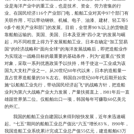
业是海洋产业中的重工业，也是技术、资金、劳力密集的行
业。在国民经济116个产业部门电，船舶工业对其中97个部门有
关联作用，可以带动钢铁、机械、电子、油漆、建材、轻工等5
0多个相关产业和部门的发展。目前，全世界90％以上的货物是
靠船舶运输的。英国、美国、日本及亚洲“四小龙”的发展与崛
起，均不同程度上得力于发展船舶工业。日本在确定“加工贸易
国”的经济战略和“面向全球”的海洋发展战略后，即把造船业作
为实现这一战略目标的最重要的基础条件，列为“超重点”投资
对象，采取一系列优惠政策予以扶持，终于使这一工业成为该
国九大支柱产业之一。从20世纪60年代以来，日本的造船量一
直占世界造船量的50％左右。韩国自20世纪60年代后期开始实
施“以船舶工业先行，带动国民经济起飞”的战略方针，把造船
业列为第六大战略产业大力发展，产量扶摇直上，l981年后一直
雄踞世界第二位。仅船舶出口一项，韩国每年可赚取60亿美元
的外汇。
我国的船舶工业自建国以来得到较快发展，近年来迅速崛
起。“七五”期间的船舶工业总产值比“六五”增长83％。l990年，
我国造船工业系统累计完成工业总产值55亿元，建造船舶63万