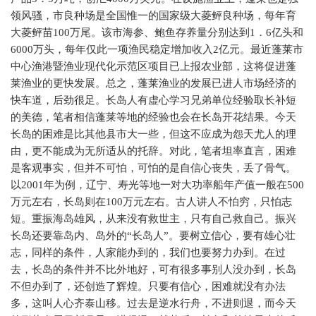
领风骚，市良种场是全国惟一的国家级大菱鲆良种场，每年育
大菱鲆苗100万尾。该市海参、鲍鱼存养量分别达到1．6亿头和
6000万头，每年仅此一项渔民稳定增加收入2亿元。最近蓬莱市
中心渔港暨渔业现代化示范区项目已上报农业部，这将促进蓬
莱渔业的更快发展。总之，蓬莱渔业的发展已进人市场经济的
快车道，后劲很足。长岛人有虚心学习兄弟单位经验取长补短
的美德，笔者相信蓬莱等地的经验也会在长岛开花结果。今天
长岛的困难是比其他县市大一些，但这不应成为怨天尤人的理
由，更不能成为无所适从的托辞。对此，笔者坦率直言，困难
是客观事实，但并不可怕，可怕的是自信心丧失，丢了骨气。
以2001年为例，辽宁、寿光等地一对大功率船年产值一般在500
万元左右，长岛则在100万元左右。古人讲人不怕穷，只怕志
短。重振海岛雄风，从来没有救世主，只有自己救自己。振兴
长岛还要靠岛内、岛外的“长岛人”。要树立信心，要有雄心壮
志，同样的条件，人家能办到的，我们也要努力办到。在过
去，长岛的条件并不比外地好，可有很多事别人没办到，长岛
不但办到了，还创造了辉煌。只要有信心，困难就没有办法
多，这叫人心齐泰山移。过去是逆水行舟，不进则退，而今天