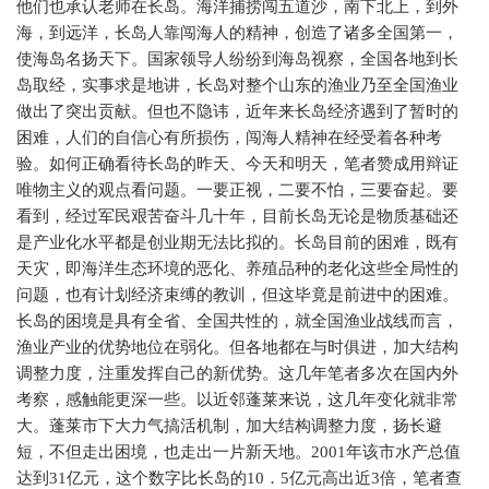
他们也承认老师在长岛。海洋捕捞闯五道沙，南下北上，到外
海，到远洋，长岛人靠闯海人的精神，创造了诸多全国第一，
使海岛名扬天下。国家领导人纷纷到海岛视察，全国各地到长
岛取经，实事求是地讲，长岛对整个山东的渔业乃至全国渔业
做出了突出贡献。但也不隐讳，近年来长岛经济遇到了暂时的
困难，人们的自信心有所损伤，闯海人精神在经受着各种考
验。如何正确看待长岛的昨天、今天和明天，笔者赞成用辩证
唯物主义的观点看问题。一要正视，二要不怕，三要奋起。要
看到，经过军民艰苦奋斗几十年，目前长岛无论是物质基础还
是产业化水平都是创业期无法比拟的。长岛目前的困难，既有
天灾，即海洋生态环境的恶化、养殖品种的老化这些全局性的
问题，也有计划经济束缚的教训，但这毕竟是前进中的困难。
长岛的困境是具有全省、全国共性的，就全国渔业战线而言，
渔业产业的优势地位在弱化。但各地都在与时俱进，加大结构
调整力度，注重发挥自己的新优势。这几年笔者多次在国内外
考察，感触能更深一些。以近邻蓬莱来说，这几年变化就非常
大。蓬莱市下大力气搞活机制，加大结构调整力度，扬长避
短，不但走出困境，也走出一片新天地。2001年该市水产总值
达到31亿元，这个数字比长岛的10．5亿元高出近3倍，笔者查