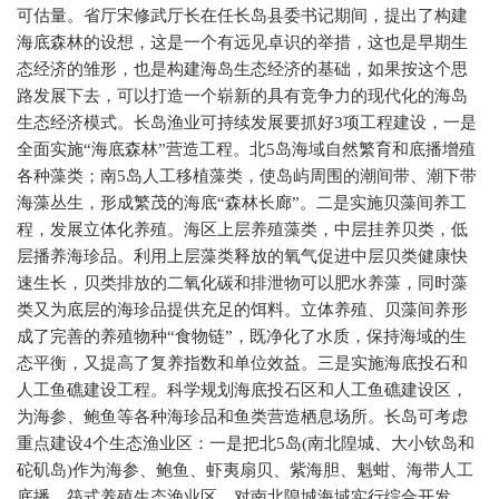
可估量。省厅宋修武厅长在任长岛县委书记期间，提出了构建
海底森林的设想，这是一个有远见卓识的举措，这也是早期生
态经济的雏形，也是构建海岛生态经济的基础，如果按这个思
路发展下去，可以打造一个崭新的具有竞争力的现代化的海岛
生态经济模式。长岛渔业可持续发展要抓好3项工程建设，一是
全面实施“海底森林”营造工程。北5岛海域自然繁育和底播增殖
各种藻类；南5岛人工移植藻类，使岛屿周围的潮间带、潮下带
海藻丛生，形成繁茂的海底“森林长廊”。二是实施贝藻间养工
程，发展立体化养殖。海区上层养殖藻类，中层挂养贝类，低
层播养海珍品。利用上层藻类释放的氧气促进中层贝类健康快
速生长，贝类排放的二氧化碳和排泄物可以肥水养藻，同时藻
类又为底层的海珍品提供充足的饵料。立体养殖、贝藻间养形
成了完善的养殖物种“食物链”，既净化了水质，保持海域的生
态平衡，又提高了复养指数和单位效益。三是实施海底投石和
人工鱼礁建设工程。科学规划海底投石区和人工鱼礁建设区，
为海参、鲍鱼等各种海珍品和鱼类营造栖息场所。长岛可考虑
重点建设4个生态渔业区：一是把北5岛(南北隍城、大小钦岛和
砣矶岛)作为海参、鲍鱼、虾夷扇贝、紫海胆、魁蚶、海带人工
底播、筏式养殖生态渔业区，对南北隍城海域实行综合开发，