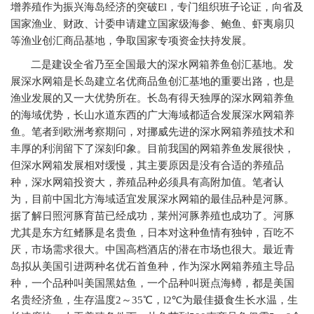
增养殖作为振兴海岛经济的突破El，专门组织班子论证，向省及
国家渔业、财政、计委申请建立国家级海参、鲍鱼、虾夷扇贝
等渔业创汇商品基地，争取国家专项资金扶持发展。
二是建设全省乃至全国最大的深水网箱养鱼创汇基地。发
展深水网箱是长岛建立名优商品鱼创汇基地的重要出路，也是
渔业发展的又一大优势所在。长岛有得天独厚的深水网箱养鱼
的海域优势，长山水道东西的广大海域都适合发展深水网箱养
鱼。笔者到欧洲考察期问，对挪威先进的深水网箱养殖技术和
丰厚的利润留下了深刻印象。目前我国的网箱养鱼发展很快，
但深水网箱发展相对缓慢，其主要原因是没有合适的养殖品
种，深水网箱投资大，养殖品种必须具有高附加值。笔者认
为，目前中国北方海域适宜发展深水网箱的最佳品种是河豚。
据了解日照河豚育苗已经成功，莱州河豚养殖也成功了。河豚
尤其是东方红鳍豚是名贵鱼，日本对这种鱼情有独钟，百吃不
厌，市场需求很大。中国高档酒店的潜在市场也很大。最近青
岛拟从美国引进两种名优石首鱼种，作为深水网箱养殖主导品
种，一个品种叫美国黑姑鱼，一个品种叫斑点海鳟，都是美国
名贵经济鱼，生存温度2～35℃，l2℃为最佳摄食生长水温，生