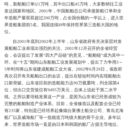
吨，新船舶订单l21万吨，其中出口船45万吨，大多数销往工业
发达国家和地区。2001年，中国船舶总公司承接新船订单和全
年造船产量双双超过200万吨，占全国份额的一半以上，进入世
界造船集团前5名。我国连续l0年保持世界第三造船大国的地
位。
自2001年底到2002年上半年，山东省政府有关决策层对发
展船舶工业表现出强烈的关注。2001年12月召开的全省经贸
会，会议提出了发展“四大产品链”的意见，“船舶链”成为其中一
环。在“十五”期间山东船舶工业发展规划中，提出了力争用3～
5年时间将山东省建成船舶工业大省。2002年6月29日，省政府
再次召开有关船舶出口的会议，提出在较短时间内实现船舶出
口新突破。山东省目前的造船能力达90万载重吨，列全国第4
位，但出口交货值仅有9495万美元，总体上说处于第二水平
线。之所以要培植发展这一产业，是因为山东省已经形成较为
完整的船舶制造产业体系。目前，全省修造以及配套企业已经
有235家，特别是已经培养起像烟台莱佛士船业公司、青岛北海
船厂以及威海船厂等一批能造万吨级大船的骨干企业。多年以
来，世界造船市场一直是由日本和韩国的船厂占据主导地位。