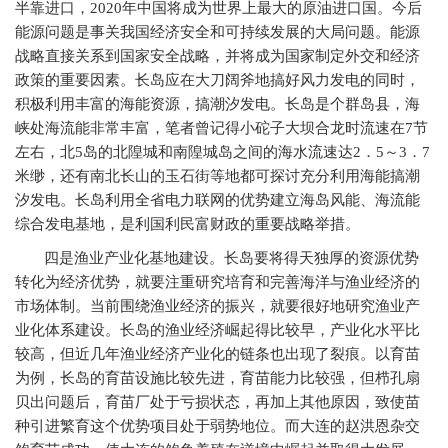
半靠进口，2020年中国将成为世界上最大的原油进口国。今后
能源问题是事关我国经济安全和可持续发展的大局问题。能源
战略直接关系到国家安全战略，并将成为国家制定外交和经济
政策的重要因素。长岛应在大刀阔斧地搞好风力发电的同时，
积极利用丰富的海能资源，搞潮汐发电。长岛是个群岛县，海
峡处海流能非常丰富，笔者曾记得小砣子大坝合龙时流速在7节
左右，北5岛的北隍城和南隍城岛之间的海水流速达2．5～3．7
米缈，还有南北长山的玉石街等地都可探讨充分利用海能搞潮
汐发电。长岛利用全省电力联网的优势建立海岛风能、海流能
综合发电基地，是利国利民富财政的重要战略举措。
四是渔业产业化基地建设。长岛要将得天独厚的资源优势
转化为经济优势，就要注重研究培育和完善海洋与渔业经济的
市场体制。当前围绕渔业经济的振兴，就要很好地研究渔业产
业化体系建设。长岛的渔业经济崛起得比较早，产业化水平比
较高，但近几年渔业经济产业化的链条也出现了裂痕。以育苗
为例，长岛的育苗设施比较先进，育苗能力比较强，但栉孔扇
贝出问题后，育苗厂处于亏损状态，再加上其他原因，致使苗
种引进繁育这个优势项目处于弱势地位。而大连的赵洪恩杂交