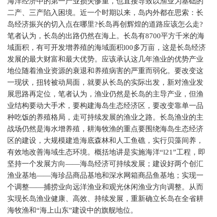
海洋经济中的第一产业损失惨重，也直接导致以渔业为基础的
二产、三产陷入困境。近一个时期以来，岛内外都在思索：长
岛经济振兴的切入点在哪里?长岛再创辉煌的道路应该怎么走?
笔者认为，长岛的出路仍然在海上。长岛有8700平方千米的海
域面积，有可开发增养殖的海域面积l00多万亩，这是长岛经济
发展的最大财富和最大优势。应该承认这几年渔业的优势产业
地位随着渔业资源的衰退和养殖病害的严重而弱化。要改变这
一现状，扭转被动局面，就要从长岛的实际出发，新对渔业发
展思路再定位，笔者认为，渔业仍然是长岛的主导产业，但渔
业结构要动大手术，要构建海岛生态经济区，要改变靠单一品
种吃饭的养殖格局，走可持续发展的渔业之路。长岛渔业的主
战场仍然是海水增养殖，耕海牧渔的重点要围绕海岛生态经济
区的建设，大规模建造海底森林和人工鱼礁，实行贝藻间养，
有效地改善海域生态环境。概括地讲是实施海洋“l21”工程，即
坚持一个发展方向——海岛经济可持续发展；建设好两个创汇
渔业基地——海珍品商品基地和深水网箱商品鱼基地；实现一
个调整——捕捞业向远洋渔业和观光休闲渔业方向调整。从而
实现长岛渔业健康、高效、持续发展，重新确立长岛在全省耕
海牧渔和“海上山东”建设中的旗舰地位。