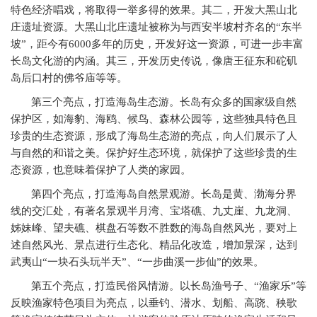
特色经济唱戏，将取得一举多得的效果。其二，开发大黑山北
庄遗址资源。大黑山北庄遗址被称为与西安半坡村齐名的“东半
坡”，距今有6000多年的历史，开发好这一资源，可进一步丰富
长岛文化游的内涵。其三，开发历史传说，像唐王征东和砣矶
岛后口村的佛爷庙等等。
第三个亮点，打造海岛生态游。长岛有众多的国家级自然
保护区，如海豹、海鸥、候鸟、森林公园等，这些独具特色且
珍贵的生态资源，形成了海岛生态游的亮点，向人们展示了人
与自然的和谐之美。保护好生态环境，就保护了这些珍贵的生
态资源，也意味着保护了人类的家园。
第四个亮点，打造海岛自然景观游。长岛是黄、渤海分界
线的交汇处，有著名景观半月湾、宝塔礁、九丈崖、九龙洞、
姊妹峰、望夫礁、棋盘石等数不胜数的海岛自然风光，要对上
述自然风光、景点进行生态化、精品化改造，增加景深，达到
武夷山“一块石头玩半天”、“一步曲溪一步仙”的效果。
第五个亮点，打造民俗风情游。以长岛渔号子、“渔家乐”等
反映渔家特色项目为亮点，以垂钓、潜水、划船、高跷、秧歌