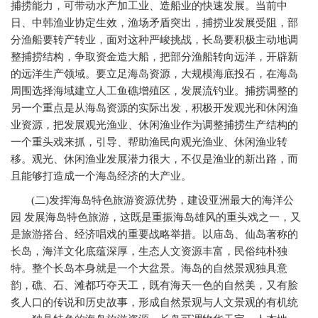
捕捞能力，可带动水产加工业、造船业的快速发展。当前中
日、中韩渔业协定生效，渔场矛盾突出，捕捞业发展受阻，部
分渔船要转产转业，面对这种严峻挑战，长岛要积极主动地调
整捕捞结构，争取资金造大船，把部分渔船转向远洋，开辟新
的远洋生产领域。要立足海岛资源，大规模海底投石，在海岛
周围选择海域建立人工鱼礁增殖区，发展流钓业。捕捞调整的
另一个重点是从海岛资源的实际出发，积极开发观光和休闲渔
业资源，把发展观光渔业、休闲渔业作为调整捕捞生产结构的
一个重头戏来抓，引导、帮助渔民向观光渔业、休闲渔业转
移。观光、休闲渔业发展潜力很大，不仅是渔业的新出路，而
且能够打造成一个海岛经济的大产业。
(
二)发挥海岛特色旅游资源优势，建设亚洲最大的海洋公
园 发展海岛特色旅游，这既是重振海岛雄风的重头戏之一，又
是旅游搭台、经济唱戏的重要战略举措。以庙岛、仙岛著称的
长岛，海洋文化底蕴深厚，生态人文资源丰富，民俗纯朴独
特。整个长岛本身就是一个大盆景。海岛的自然景观独具意
韵，礁、石、滩都巧夺天工，既有海天一色的自然美，又有脍
炙人口的传说和历史故事，形成自然景观与人文景观的有机统