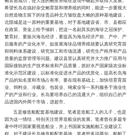
鲍育苗成功，使大连的鲍鱼养殖在逆境中崛起并取得大发展。
希望长岛在搞好杂交鲍育苗和增养殖的同时，能进一步重视大
自然造物主留下的珍贵品种北方皱纹盘大鲍的原种基地建设，
北隍城是这一原种的重要基地，对于基地建设省、市、县都应
在政策、资金上给予倾斜，把这一名副其实的海珍之冠保护、
繁育好。要振兴海岛经济，要提高为海岛经济产前、产中、产
后服务的产业化水平。如发展海珍品增养殖就要认真研究育苗
和饲料体系建设，研究加工和市场流通，研究生产秩序和产品
质量的监督管理等问题。建议县里认真研究并大力推广应用与
国际接轨的生产技术标准和产品质量，抓好水产国家级农业标
准化示范区建设，以标准化促进水产品的优质化，提高长岛海
产品的知名度和市场占有率。要在现有基础上，加快培育育苗
业、饲料业、冷藏业、包装业、绳索业等一系列服务于渔业生
产的产业和行业。长岛要培养自己的流通大户，组织自己的产
品进国内外两个市场，进超市。
五是修造船配套基地建设。笔者是造船工人的儿子，也是
因为这一情结，特别关注世界造船业的发展。笔者曾在多篇专
著中呼吁国家重视造船业，并上书国家实施船舶工业建设工
程。对于建设长岛修造船配套基地，笔者想多说两句。船舶工