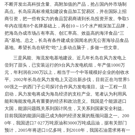
不断开发出高科技含量、高附加值的产品，抢占国内外市场制
高点。长岛应高标准规划建设食品加工贸易区，并在国际上招
商引资，把一些有实力的食品贸易商请到长岛投资开发。争取5
年内在现有8个名牌基础上，再创10～15个水产精深加工品牌，
把海岛办成市场占有率高、创汇率高、效益高的海洋食品“三
高”基地。总之，长岛有条件建成全国闻名的无公害海珍品食品
基地。希望长岛在研究“吃”上多动点脑子，多做一些文章。
三是风能、海流发电基地建设。近几年长岛在风力发电上
尝到了甜头，已安装运行的9台风力发电机组，年产值1000万
元，年利润在200万以上，相当于一个中等规模好企业的创收水
平。2002年长岛在风力发电上又迈出新步伐，目前正在与世界5
00强之一的西门子公司探讨合作风力发电项目。这一工程一旦
启动，风力发电将成为海岛经济的支柱产业。笔者认为利用风
能和海能发电具有重要的经济和政治意义。我国是个能源进口
大国，能源问题既关系到国计民生，又关系到国家安全利益。
目前我国的能源问题已成为制约经济发展的瓶颈问题之一。200
0年，我国进口7 027万吨原油和3000万吨成品油，据有关部门
预计，2005年将进口1亿多吨，到2010年，我国石油需求将有一