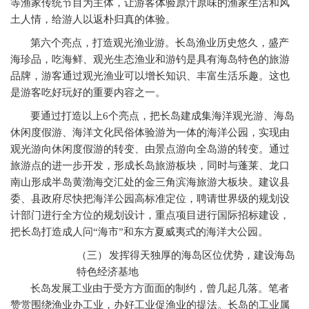
等渔家传统节目为主体，让游客体验原汁原味的渔家生活和风
土人情，给游人以返朴归真的体验。
第六个亮点，打造观光渔业游。长岛渔业历史悠久，盛产
海珍品，吃海鲜、观光生态渔业和游钓是具有海岛特色的旅游
品牌，游客通过观光渔业可以增长知识、丰富生活乐趣。这也
是游客吃好玩好的重要内容之一。
要通过打造以上6个亮点，把长岛建成集海洋观光游、海岛
休闲度假游、海洋文化民俗体验游为一体的海洋公园，实现由
观光游向休闲度假游的转变、由景点游向全岛游的转变。通过
旅游点的进一步开发，形成长岛旅游板块，同时与蓬莱、龙口
南山形成半岛黄渤海交汇处的金三角滨海旅游大板块。建议县
委、县政府尽快把海洋公园高标准定位，聘请世界级的规划设
计部门进行全方位的规划设计，重点项目进行国际招标建设，
把长岛打造成人问“海市”和东方夏威夷式的海洋大公园。
（三）
发挥得天独厚的海岛区位优势，建设海岛
特色经济基地
长岛发展工业由于受方方面面的制约，曾几起几落。笔者
赞赏围绕渔业办工业，办好工业促渔业的提法。长岛的工业属