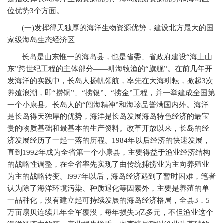
位优势3个方面。
(
一)发挥得天独厚的海洋生物资源优势，建设北方最大的国
家级海岛生态经济区
长岛是山东惟一的海岛县，也是省委、省政府建设“海上山
东”跨世纪工程的主体部分——耕海牧渔的“旗舰”。在前几年开
发海洋的实践中，长岛人扬帆领航，率先在大海耕耘，掀起3次
养殖浪潮，即“捞铜”、“捞银”、“捞金”工程，并一举建成全国第
一个小康县。长岛人的“闯海精神”和海珍品誉满国内外。海洋
是长岛得天独厚的优势，海洋是长岛发展海岛特色经济的最宝
贵的物质基础和最基本的生产资料。改革开放以来，长岛的经
济发展经历了一起一落的历程。1984年以后经济的快速发展，
直到1992年成为全省第一个小康县，主要得益于渔业经济结构
的战略性调整，在全省率先实现了由传统捕捞业为主向养殖业
为主的战略转变。l997年以后，海岛经济遇到了暂时困难，笔者
认为除了海洋环境污染、种质退化等因素外，主要是养殖的单
一品种化，没有建立起可持续发展的海岛经济格局，全县3．5
万亩扇贝连续几年全军覆没，每年损失5亿多元，不但渔业这个