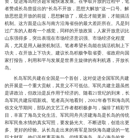
资，促进海岛经济超常规快速发展。在争取开放的过程中，笔
者赞成长岛曾提出的“长岛不开放，思想大解放”这一口号。解
放思想是开放的前提，思想解放了，观念才能更新，才能搞活
机制。这方面是山东与南方沿海省份的最大差距所在。凡是到
过广东的人都有一个感觉，同样的开放政策，人家开放意识比
山东强得多，突出表现在市场经济意识强、市场经济化程度
高，尤其是用人融资机制活。笔者希望长岛能在搞活机制上下
功夫，在开放上下功夫。建议长岛积极争取省委、省政府向国
家打报告，利用和平与发展是世界主旋律的有利机遇，开放长
岛。
长岛军民共建在全国是一个首创，这对促进全国军民共建
的开展是一个重大贡献，其意义不可低估。军民共建主题虽然
是讲政治，但政治是反作用于经济的。随着21世纪的到来，长
岛军民共建应唱新戏。笔者高兴地看到，2002年春节和海岛民
俗文化节期间，部队的文艺工作者都积极参与，编排了精彩节
目，丰富了海岛文化生活。军民同舟共济建海岛是长岛的传统
和军民鱼水情的真实写照，要发扬光大、不断进取，创造出更
多、更好的经验。从长岛走出来的将军是加快海岛建设的一笔
巨大财富，他们虽然离开海岛，但情系海岛，关心海岛的发