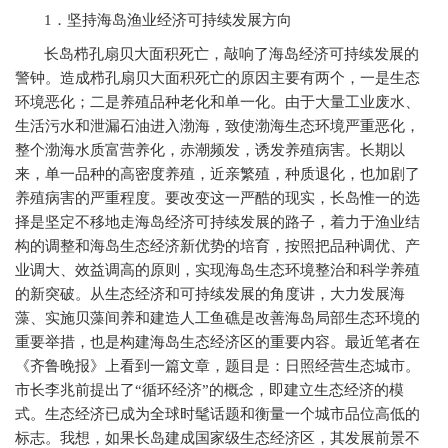
1
．坚持海岛渔业经济可持续发展方向
长岛栉孔扇贝大面积死亡，敲响了海岛经济可持续发展的
警钟。造成栉孔扇贝大面积死亡的原因主要有两个，一是生态
环境恶化；二是养殖品种老化和单一化。由于大量工业废水、
生活污水和泄漏石油进入渤海，致使渤海生态环境严重恶化，
整个渤海水质富营养化，赤潮频发，诱发养殖病害。长期以
来，单一品种的高密度养殖，近亲繁殖，种质退化，也加剧了
养殖病害的严重程度。要改变这一严酷的现实，长岛惟一的选
择是坚定不移地走海岛经济可持续发展的路子，着力于渔业结
构的调整和海岛生态经济新优势的培育，按照把品种调优、产
业调大、效益调高的原则，实现海岛生态环境整治和科学养殖
的新突破。从生态经济和可持续发展的角度讲，大力发展海
藻、实施贝藻间养和建造人工鱼礁是改善海岛局部生态环境的
重要举措，也是构建海岛生态经济区的重要内容。最近笔者在
《齐鲁晚报》上看到一篇文章，题目是：日照经营生态城市。
市长李兆前提出了“循环经济”的概念，即建立生态经济的模
式。生态经济已成为全球时髦话题和衡量一个城市品位高低的
标志。我想，如果长岛建成国家级生态经济区，其发展前景不