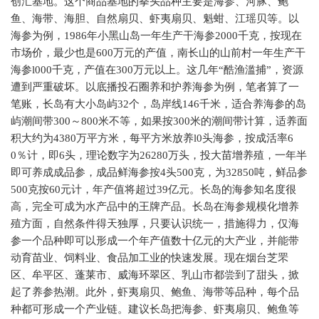
创汇基地。这个商品基地的拳头品种主要是海参、河豚、鲍
鱼、海带、海胆、自然扇贝、虾夷扇贝、魁蚶、江瑶贝等。以
海参为例，1986年小黑山岛一年生产干海参2000千克，按现在
市场价，最少也是600万元的产值，南长山的山前村一年生产干
海参l000千克，产值在300万元以上。这几年“酷渔滥捕”，资源
遭到严重破坏。以底播投石圈养和护养海参为例，笔者算了一
笔账，长岛有大小岛屿32个，岛岸线146千米，适合养海参的岛
屿潮间带300～800米不等，如果按300米的潮间带计算，适养面
积大约为4380万平方米，每平方米放养l0头海参，按成活率6
0％计，即6头，理论数字为26280万头，投大苗增养殖，一年半
即可养成成品参，成品鲜海参按4头500克，为32850吨，鲜品参
500克按60元计，年产值将超过39亿元。长岛的海参知名度很
高，完全可成为水产品中的王牌产品。长岛在海参规模化增养
殖方面，自然条件得天独厚，只要认识统一，措施得力，仅海
参一个品种即可以形成一个年产值数十亿元的大产业，并能带
动育苗业、饲料业、食品加工业的快速发展。现在烟台芝罘
区、牟平区、蓬莱市、威海环翠区、乳山市都尝到了甜头，掀
起了养参热潮。此外，虾夷扇贝、鲍鱼、海带等品种，每个品
种都可形成一个产业链。建议长岛把海参、虾夷扇贝、鲍鱼等