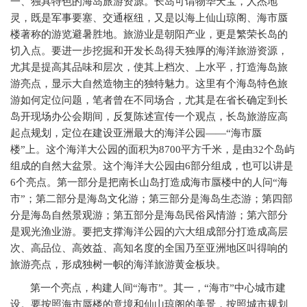
一、独具特色的海岛旅游资源。长岛可谓物华天宝，人杰地
灵，既是军事要塞、交通枢纽，又是以海上仙山琼阁、海市蜃
楼著称的游览避暑胜地。旅游业是朝阳产业，更是繁荣长岛的
切入点。要进一步挖掘和开发长岛得天独厚的海洋旅游资源，
尤其是提高其品味和层次，使其上档次、上水平，打造海岛旅
游亮点，显示大自然造物主的独特魅力。这里有个海岛特色旅
游如何定位问题，笔者曾在不同场合，尤其是在省长确定到长
岛开现场办公会期间，反复陈述宣传一个观点，长岛旅游应高
起点规划，定位在建设亚洲最大的海洋公园——“海市蜃
楼”上。这个海洋大公园的面积为8700平方千米，是由32个岛屿
组成的自然大盆景。这个海洋大公园由6部分组成，也可以讲是
6个亮点。第一部分是把南长山岛打造成海市蜃楼中的人问“海
市”；第二部分是海岛文化游；第三部分是海岛生态游；第四部
分是海岛自然景观游；第五部分是海岛民俗风情游；第六部分
是观光渔业游。要把支撑海洋公园的六大组成部分打造成高层
次、高品位、高效益、高知名度的全国乃至亚洲地区叫得响的
旅游亮点，形成独树一帜的海洋旅游黄金板块。
第一个亮点，构建人间“海市”。其一，“海市”中心城市建
设。要按照海市蜃楼的意境和仙山琼阁的美景，按照城市规划