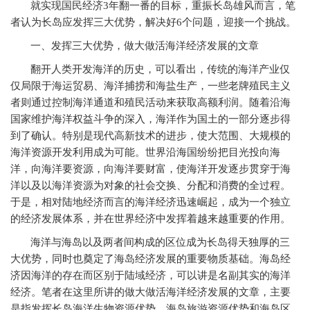
就实现国民经济3年翻一番的目标，重振长岛雄风而言，笔
者认为长岛应发挥三大优势，解决好6个问题，迎接一个挑战。
一、发挥三大优势，做大做活海洋经济发展的文章
翻开人类开发海洋的历史，可以看出，传统的海洋产业仅
仅局限于海运贸易、海洋捕捞和海盐生产，一些老牌殖民主义
者则通过控制海洋通道和殖民活动来获取高额利润。随着沿海
国家维护海洋权益斗争的深入，海洋作为国土的一部分逐步得
到了确认。特别是现代高新技术的进步，使大范围、大规模的
海洋资源开发利用成为可能。世界沿海国纷纷把目光投向海
洋，向海洋要资源，向海洋要财富，使海洋开发逐步贯穿于海
洋以及以海洋资源为对象的社会交换、分配和消费的全过程。
于是，相对陆地经济而言的海洋经济迅速崛起，成为一个独立
的经济发展体系，并在世界经济中发挥着越来越重要的作用。
海洋与海岛以及两者间构成的区位成为长岛得天独厚的三
大优势，同时也奠定了海岛经济发展的重要物质基础。海岛经
济因海洋的存在而区别于陆域经济，可以讲是名副其实的海洋
经济。笔者在这里所讲的做大做活海洋经济发展的文章，主要
是指发挥长岛海洋生物资源优势、海岛旅游资源优势和海岛区