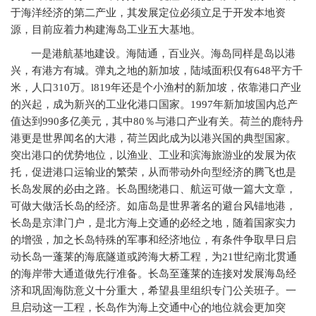
于海洋经济的第二产业，其发展定位必须立足于开发本地资
源，目前应着力构建海岛工业五大基地。
一是港航基地建设。海陆通，百业兴。海岛同样是岛以港
兴，有港方有城。弹丸之地的新加坡，陆域面积仅有648平方千
米，人口310万。l819年还是个小渔村的新加坡，依靠港口产业
的兴起，成为新兴的工业化港口国家。1997年新加坡国内总产
值达到990多亿美元，其中80％与港口产业有关。荷兰的鹿特丹
港更是世界闻名的大港，荷兰因此成为以港兴国的典型国家。
突出港口的优势地位，以渔业、工业和滨海旅游业的发展为依
托，促进港口运输业的繁荣，从而带动外向型经济的腾飞也是
长岛发展的必由之路。长岛围绕港口、航运可做一篇大文章，
可做大做活长岛的经济。如庙岛是世界著名的避台风锚地港，
长岛是京津门户，是北方海上交通的必经之地，随着国家实力
的增强，加之长岛特殊的军事和经济地位，有条件争取早日启
动长岛一蓬莱的海底隧道或跨海大桥工程，为21世纪南北贯通
的海岸带大通道做先行准备。长岛至蓬莱的连接对发展海岛经
济和巩固海防意义十分重大，希望县里组织专门公关班子。一
旦启动这一工程，长岛作为海上交通中心的地位就会更加突