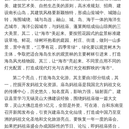
美、建筑艺术美、自然生态美的原则，高水准规划、招商、建
设南长山岛，其建筑风格要新颖独特，形成山耸城中、城随山
转，海围城绕、城与岛连，融山、城、岛、海于一体的海洋生
态城市、海洋公园城市，与妈祖庙、蓬莱阁组成仙山琼阁的三
大美景。其二，让“海市”美起来。要按照花园式的盆景标准建
设草地、鲜花、绿树环抱着的庭园、村庄、街道，做到一山多
景，景中有景，“三季有花，四季常绿”，绿化要以观赏树木为
主体，争取把适合海岛生长的观赏林的主要树秫引进来，打造
海岛风光植物园。其三，让“海市”亮起来。不同景点用不同的
灯光配置，打造成现代灯光与古典灯光交相辉映的“海市”。
第二个亮点，打造海岛文化游。其主要由3部分组成，其
一，挖掘开发妈祖文化资源。庙岛妈祖庙是我国北方妈祖文化
的传播中心，历史悠久，知名度高，影响力强，辐射面广。建
议县里学习无锡灵山大佛建设经验，围绕妈祖庙做一篇大文
章，灵山大佛总造价3亿元，全部是外资。可在港、台和东南亚
召开新闻发布会，引资兴建庙岛文化仙境，打造成中国乃至亚
洲的妈祖文化圣地和文化旅游亮点。要恢复一年一度的庙会。
如果把妈祖庙盛会办成国际性的节日、论坛，即妈祖庙搭台，