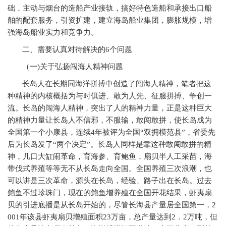
础，主动与烟台的造船产业接轨，搞好特色造船和承接出口船
舶的配套服务，引资扩建，建立海岛船业集团，膨胀规模，增
强海岛船业实力和竞争力。
二、需要认真对待解决的6个问题
（一)关于弘扬闯海人精神问题
长岛人在长期同海洋拼搏中创造了闯海人精神，笔者把这
种精神的内核概括为与时俱进、敢为人先、征服拼搏、争创一
流。长岛的闯海人精神，突出了人的精神力量，正是这种巨大
的精神力量让长岛人不信邪，不服输，敢闯敢拼，使长岛成为
全国第一个小康县，连续4年被评为全国“双拥模范县”，省委先
后为长岛发了“两个决定”。长岛人同样是靠这种敢闯敢拼的精
神，几口大缸闹革命，育海参、育鲍鱼，扇贝半人工采苗，海
带伐式养殖等等无不从长岛走向全国。全国养殖三次浪潮，也
可以讲是三次革命，源头在长岛，经验、路子出在长岛。过去
鲍鱼不过珍珠门，现在的鲍鱼增养殖在全国开花结果，虾夷扇
贝的引进底播是从长岛开始的，尽管长海县产量居全国第一，2
001年该县虾夷扇贝增殖面积23万亩，总产量达到2．2万吨，但