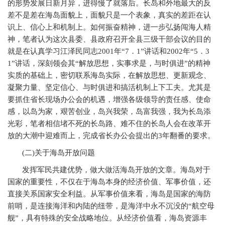
的形势发展日新月异，进得慢了就落后。长岛和外地最大的反
差不是差在海岛面貌上，面貌只是一个表象，真实的差距在认
识上、信心上和机制上。如何振奋精神，进一步弘扬闯海人精
神，笔者认为这次县委、县政府召开全县三级干部会议的目的
就是在认真学习江泽民同志2001年“7．1”讲话和2002年“5．3
1”讲话，深刻领会其“解放思想，实事求是，与时俱进”的精神
实质的基础上，密切联系海岛实际，在解放思想、更新观念、
凝聚力量、坚定信心、与时俱进和搞活机制上下工夫。尤其是
要抓住省长现场办公会的机遇，增强各级领导的责任感、使命
感，以岛为家，艰苦创业，岛兴我荣，岛富我强，我为长岛添
光彩，笔者相信堵不死的长岛路、难不住的长岛人会在改革开
放的大潮中迎难而上，完成省长办公会提出的3年翻番的要求。
(
二)关于海岛开放问题
发挥军民共建优势，做大做活海岛开放的文章。海岛对于
国家的重要性，不仅在于海岛本身的经济价值、军事价值，还
直接关系国家安全利益。从军事价值来看，海岛是国家的海防
前哨，是连接海洋和内陆的纽带，是海洋中永不沉没的“航空母
舰”，具有特殊的安全战略地位。从经济价值看，海岛资源丰