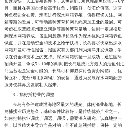
长速度快，人工养殖条件下，从鱼苗到500克商品鱼仅需5～6个
月，而且在美国市场价高于红鱼，销路好，创汇价值高。这两
种鱼都适合在黄、渤海进行深水网箱养殖，值得密切关注。网
箱养殖的发展，可带动苗种繁育和网具绳索加工业的发展。可
考虑在东营或滨州建立河豚等苗种繁育基地，达到一定规格后
到深水网箱养成。省里同意选择长岛作为深水抗风浪网箱养鱼
试点，并在启动资金和技术上给予扶持，长岛要尽快拿出深水
网箱开发可行性报告，报国家有关部门列为海洋开发课题，争
取在资金和技术上的支持。深水网箱试验一旦成功，通过国际
招商开发，争取5～10年的时间把长岛建成北方最大的活鱼创汇
商品基地是完全可能的。长岛可和挪威探讨合资办网箱厂，优
势互补，充分利用原网绳厂的设备，通过为发展深水网箱配套
服务使其再度发展壮大起来。
3
．搞好捕捞业的调整
长岛有条件建成渤海地区最大的观光、休闲渔业基地。长
岛捕捞业历史悠久，基础条件比较好，是传统优势产业之一。
如何把捕捞业调优、调远、调强，需要深入研究、认真地抓一
抓，以养殖为主导方向是对的，但不能忽视捕捞，保持一定的