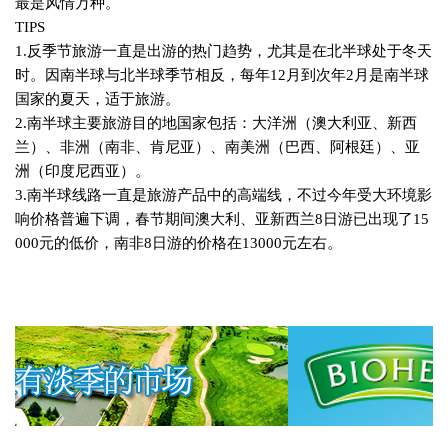
最是风情万种。
TIPS
1.
反季节旅游一直是出游的热门趋势，尤其是在北半球处于冬天
时。因南半球与北半球季节相反，每年
12
月到次年
2
月是南半球
国家的夏天，适于旅游。
2.
南半球主要旅游目的地国家包括：大洋洲（澳大利亚、新西
兰）、非洲（南非、肯尼亚）、南美洲（巴西、阿根廷）、亚
洲（印度尼西亚）。
3.
南半球线路一直是旅游产品中的高端线，不过今年受大环境影
响价格普遍下调，春节期间澳大利、亚新西兰
8
日游已出现了
15
000
元的低价，南非
8
日游的价格在
13000
元左右。