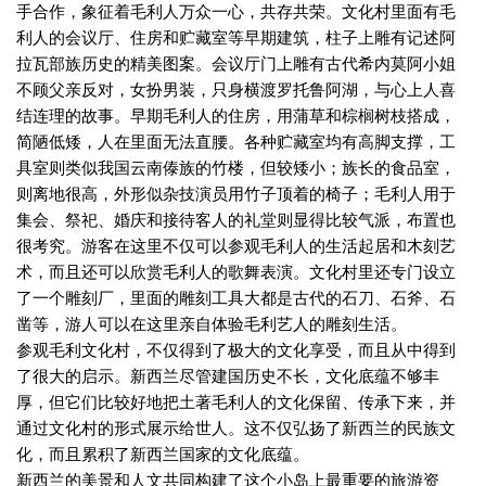
手合作，象征着毛利人万众一心，共存共荣。文化村里面有毛
利人的会议厅、住房和贮藏室等早期建筑，柱子上雕有记述阿
拉瓦部族历史的精美图案。会议厅门上雕有古代希内莫阿小姐
不顾父亲反对，女扮男装，只身横渡罗托鲁阿湖，与心上人喜
结连理的故事。早期毛利人的住房，用蒲草和棕榈树枝搭成，
简陋低矮，人在里面无法直腰。各种贮藏室均有高脚支撑，工
具室则类似我国云南傣族的竹楼，但较矮小；族长的食品室，
则离地很高，外形似杂技演员用竹子顶着的椅子；毛利人用于
集会、祭祀、婚庆和接待客人的礼堂则显得比较气派，布置也
很考究。游客在这里不仅可以参观毛利人的生活起居和木刻艺
术，而且还可以欣赏毛利人的歌舞表演。文化村里还专门设立
了一个雕刻厂，里面的雕刻工具大都是古代的石刀、石斧、石
凿等，游人可以在这里亲自体验毛利艺人的雕刻生活。
参观毛利文化村，不仅得到了极大的文化享受，而且从中得到
了很大的启示。新西兰尽管建国历史不长，文化底蕴不够丰
厚，但它们比较好地把土著毛利人的文化保留、传承下来，并
通过文化村的形式展示给世人。这不仅弘扬了新西兰的民族文
化，而且累积了新西兰国家的文化底蕴。
新西兰的美景和人文共同构建了这个小岛上最重要的旅游资