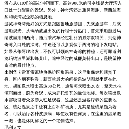
瀑布从
619
米的高处冲泻而下。高达
900
米的司令峰是大厅湾入
口处十分醒目的景观。另外，神奇湾还是瓶鼻海豚、新西兰海
豹和峡湾冠企鹅的栖息地。
游览神奇湾最好的方式是跟随当地旅游团，先乘旅游车，后乘
游船观光。从玛纳波里出发的行程十分热门，首先乘船越过玛
纳波里湖到西湾，随后乘汽车经过壮丽的威尔默特关，到达神
奇湾入口处的深湾。中途还可以参观位于西湾的地下发电站。
如果从蒂阿瑙出发，不仅可以领略神奇湾的神秘，还可顺道浏
览玛纳波里湖和蜂巢山。途中经过的威廉莫特出口，是眺望神
奇湾的最佳地点。
来到华卡雷瓦雷瓦地热保护区集温泉，这里集保健和观赏于一
身。区内烟雾弥漫，新西兰最大的间歇泉波胡图就坐落在此
地，胡图泉水喷出高达
30
公尺，通常每天喷出
20
次，擎天水柱
倾泻而出，蔚为奇观，成为罗托鲁瓦的最佳地标。每次喷出泉
水都吸引着众多游人驻足观看。这里还是游客疗养的重要地
区。该处温泉之中还有上百种矿物质，尤其是硫磺泉颇为著
名，可以治疗各种皮肤病，即使没有任何病，在这里的温泉泡
一泡，也是休闲解乏的一个绝佳选择。
毛利人文