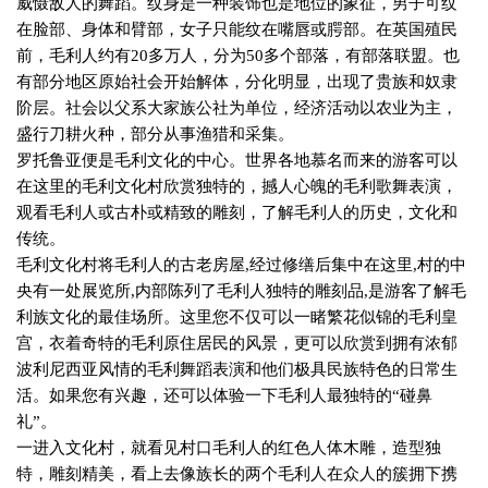
威慑敌人的舞蹈。纹身是一种装饰也是地位的象征，男子可纹
在脸部、身体和臂部，女子只能纹在嘴唇或腭部。在英国殖民
前，毛利人约有
20
多万人，分为
50
多个部落，有部落联盟。也
有部分地区原始社会开始解体，分化明显，出现了贵族和奴隶
阶层。社会以父系大家族公社为单位，经济活动以农业为主，
盛行刀耕火种，部分从事渔猎和采集。
罗托鲁亚便是毛利文化的中心。世界各地慕名而来的游客可以
在这里的毛利文化村欣赏独特的，撼人心魄的毛利歌舞表演，
观看毛利人或古朴或精致的雕刻，了解毛利人的历史，文化和
传统。
毛利文化村将毛利人的古老房屋
,
经过修缮后集中在这里
,
村的中
央有一处展览所
,
内部陈列了毛利人独特的雕刻品
,
是游客了解毛
利族文化的最佳场所。这里您不仅可以一睹繁花似锦的毛利皇
宫，衣着奇特的毛利原住居民的风景，更可以欣赏到拥有浓郁
波利尼西亚风情的毛利舞蹈表演和他们极具民族特色的日常生
活。如果您有兴趣，还可以体验一下毛利人最独特的“碰鼻
礼”。
一进入文化村，就看见村口毛利人的红色人体木雕，造型独
特，雕刻精美，看上去像族长的两个毛利人在众人的簇拥下携