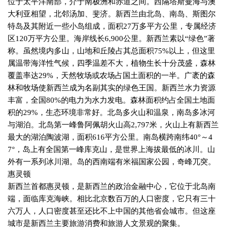
位于太平洋南部，介于南极洲和赤道之间。西隔塔斯曼海与澳
大利亚相望，北邻汤加、斐济。新西兰由北岛、南岛、斯图尔
特岛及其附近一些小岛组成，面积
27
万多平方公里，专属经济
区
120
万平方公里。海岸线长
6,900
公里。新西兰素以“绿色”著
称。虽然境内多山，山地和丘陵占其总面积
75%
以上，但这里
属温带海洋性气候，四季温差不大，植物生长十分茂盛，森林
覆盖率达
29%
，天然牧场或农场占国土面积的一半。广袤的森
林和牧场使新西兰成为名副其实的绿色王国。新西兰水力资源
丰富，全国
80%
的电力为水力发电。森林面积约占全国土地面
积的
29%
，生态环境非常好。北岛多火山和温泉，南岛多冰河
与湖泊。北岛第一峰鲁阿佩胡火山高
2,797
米，火山上有新西兰
最大的湖泊陶波湖，面积
616
平方公里。南岛横跨南纬
40
°～
4
7
°，岛上有全国第一峰库克山，是世界上海拔最低的冰川。山
外有一系列冰川湖。岛的西南端有米福国家公园，奇峰兀突。
惠灵顿
新西兰首都惠灵顿，是新西兰的政治金融中心，它位于北岛南
端，面临库克海峡。相比北京数百万的人口密度，它只有三十
六万人，人口密度甚至还比不上中国的其他省会城市。但这座
城市是新西兰主要旅游消费和旅游人文景观的聚集。