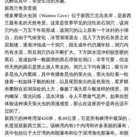
沉醉在其中，享受生活的乐趣。
新西兰奇异景观
维多摩萤火虫洞（
Waitmo Cave
）位于新西兰北岛东岸，是新西
兰最有名的天然奇景。这里是世界罕见的活性岩石洞穴，该洞
穴约在一万五千年前形成，该洞穴的山上原有一个冰封的小湖
泊，后由于气候变化，冰雪渐渐退去，流入下方的石灰质之岩
层裂缝，逐渐冲蚀成一个洞穴，因生成年代仍属年轻，洞穴内
尚有水流，而且洞穴仍在不断扩大。下方因水流冲积较坚硬的
黑石，造成如球一般圆滑的黑石滞留在洞口，非常可爱，但这
些天然的圆石是禁止游人带走的。洞穴上下均有通口，吸引许
多昆虫入内繁殖，其中有捕食昆虫的萤火虫，萤火虫吐着一粒
接着一粒如珠子般的粘丝，以及尾部发出的蓝色萤光，星罗棋
布攀附在岩洞深处的上方，像极了满天星斗般迷样的情景。洞
内幽深，萤光闪烁，流水淬炼，令人不禁敛气息声。如果你想
体验这种满天萤火虫的浪漫感觉，那么在这座岩中是再合适不
过的了。
新西兰的神奇湾深
420
米，长
40
公里，它是所有峡湾中最深的，
长度屈居新西兰第二。该峡湾内有
2
个内湾和许多美丽的瀑布，
其中包括位于大厅湾的布朗瀑布和位于深湾海伦那瀑布。布朗