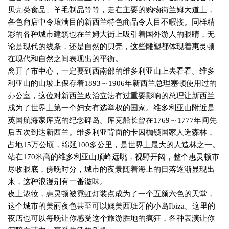
贝壳类食品、羊毛制品等等，走在主要的购物街兰姆大道上，
各色商店中令琅满目的新西兰特色商品令人目不暇接。同样精
彩的各种城市建筑也在兰姆大街上吸引着国外游人的眼睛，无
论是现代的线条，还是自然的贝壳，这些雕塑都体现着惠灵顿
在现代和自然之间表现出的平衡。
离开了市中心，一定要到西南部的维多利亚山上去看看。维多
利亚山的山坡上保存着
1893
～
1906
年新西兰总理塞顿使用过的
办公室，这位对新西兰政治立法有过重要影响的总理让新西兰
成为了世界上第一个妇女有选举权的国家。维多利亚山附近是
英国航海家库克的纪念碑岛。库克船长曾在
1769
～
1777
年间先
后五次到达新西兰。维多利亚背面的卡因枷锁国家人造森林，
占地
15
万公顷，绵延
100
多公里，是世界上最大的人造林之一。
站在
170
米高的维多利亚山顶峰远眺，视野开阔，整个惠灵顿市
尽收眼底，傍晚时分，城市的夜景随着海上的日落逐渐显现出
来，这种浪漫别有一番滋味。
夜上浓妆，惠灵顿被霓虹灯装点成为了一个五颜六色的天堂，
这个城市的美丽夜色甚至可以媲美西班牙的小岛
Ibiza
。这里的
夜店也可以每晚让你感受这个旅游胜地的疯狂，各种表演让你