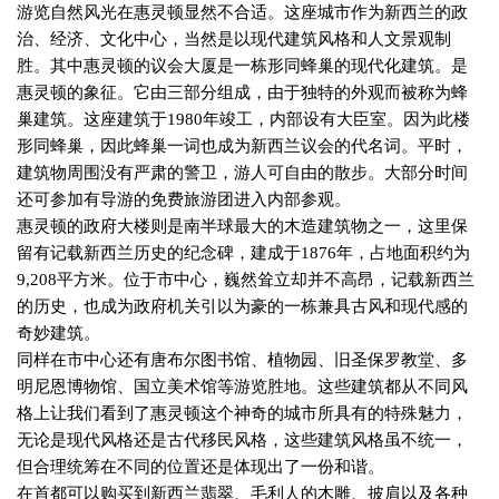
游览自然风光在惠灵顿显然不合适。这座城市作为新西兰的政
治、经济、文化中心，当然是以现代建筑风格和人文景观制
胜。其中惠灵顿的议会大厦是一栋形同蜂巢的现代化建筑。是
惠灵顿的象征。它由三部分组成，由于独特的外观而被称为蜂
巢建筑。这座建筑于
1980
年竣工，内部设有大臣室。因为此楼
形同蜂巢，因此蜂巢一词也成为新西兰议会的代名词。平时，
建筑物周围没有严肃的警卫，游人可自由的散步。大部分时间
还可参加有导游的免费旅游团进入内部参观。
惠灵顿的政府大楼则是南半球最大的木造建筑物之一，这里保
留有记载新西兰历史的纪念碑，建成于
1876
年，占地面积约为
9,208
平方米。位于市中心，巍然耸立却并不高昂，记载新西兰
的历史，也成为政府机关引以为豪的一栋兼具古风和现代感的
奇妙建筑。
同样在市中心还有唐布尔图书馆、植物园、旧圣保罗教堂、多
明尼恩博物馆、国立美术馆等游览胜地。这些建筑都从不同风
格上让我们看到了惠灵顿这个神奇的城市所具有的特殊魅力，
无论是现代风格还是古代移民风格，这些建筑风格虽不统一，
但合理统筹在不同的位置还是体现出了一份和谐。
在首都可以购买到新西兰翡翠、毛利人的木雕、披肩以及各种