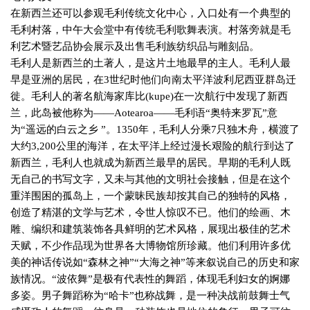
在新西兰还可以参观毛利传统文化中心，入口处有一个典型的
毛利村落，中午大会堂中有传统毛利歌舞表演。村落旁就是毛
利艺术暨艺品协会展示及出售毛利族纺织品与雕刻品。
毛利人是新西兰的土著人，是这片土地最早的主人。毛利人最
早是亚洲的居民，在
3
世纪时他们向南太平洋波利尼西亚群岛迁
徙。毛利人的著名航海家库比
(kupe)
在一次航行中发现了新西
兰，此岛被他称为——
Aotearoa
——毛利语“奥特来罗瓦”意
为“遥远的白云之乡 ”。
1350
年，毛利人分乘
7
只独木舟，横渡了
大约
3,200
公里的海洋，在太平洋上经过漫长艰险的航行到达了
新西兰，毛利人也就成为新西兰最早的居民。早期的毛利人既
无自己的书写文字，又未与其他的文明社会接触，但是在这个
重洋围困的孤岛上，一个蒙昧民族却按其自己的独特的风格，
创造了精湛的文学与艺术，令世人惊叹不已。他们的绘画、木
雕、编织和建筑装饰各具鲜明的艺术风格，展现出极佳的艺术
天赋，不少作品现为世界各大博物馆所珍藏。他们利用许多优
美的神话传说如“森林之神”“大海之神”等来叙说自己的历史和家
族情况。“波依舞”是极有代表性的舞蹈，体现毛利妇女的婀娜
多姿。男子舞蹈称为“哈卡”也称战舞，是一种决战前鼓舞士气