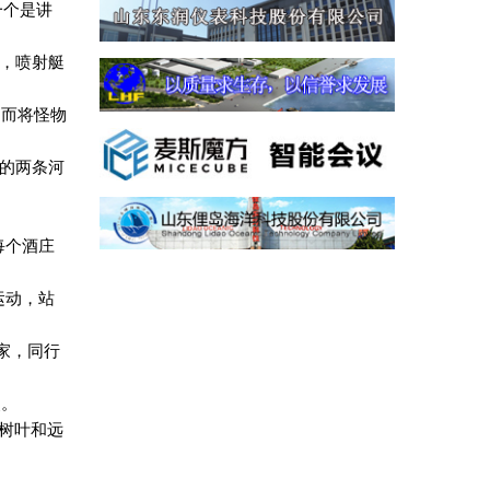
一个是讲
，喷射艇
，而将怪物
的两条河
每个酒庄
运动，站
家，同行
奖。
树叶和远