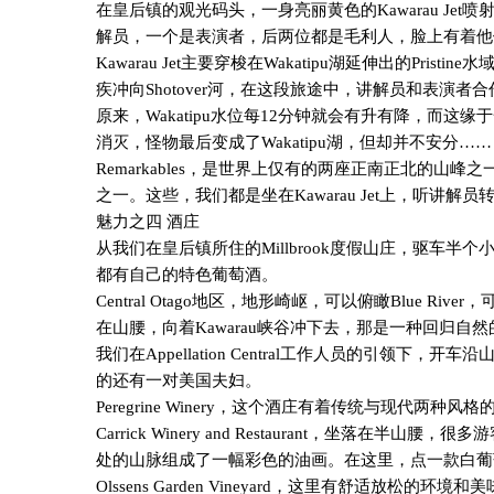
在皇后镇的观光码头，一身亮丽黄色的
Kawarau Jet
喷
解员，一个是表演者，后两位都是毛利人，脸上有着他
Kawarau Jet
主要穿梭在
Wakatipu
湖延伸出的
Pristine
水
疾冲向
Shotover
河，在这段旅途中，讲解员和表演者合
原来，
Wakatipu
水位每
12
分钟就会有升有降，而这缘于
消灭，怪物最后变成了
Wakatipu
湖，但却并不安分……
Remarkables
，是世界上仅有的两座正南正北的山峰之
之一。这些，我们都是坐在
Kawarau Jet
上，听讲解员
魅力之四 酒庄
从我们在皇后镇所住的
Millbrook
度假山庄，驱车半个
都有自己的特色葡萄酒。
Central Otago
地区，地形崎岖，可以俯瞰
Blue River
，
在山腰，向着
Kawarau
峡谷冲下去，那是一种回归自然
我们在
Appellation Central
工作人员的引领下，开车沿
的还有一对美国夫妇。
Peregrine Winery
，这个酒庄有着传统与现代两种风格
Carrick Winery and Restaurant
，坐落在半山腰，很多游
处的山脉组成了一幅彩色的油画。在这里，点一款白葡
Olssens Garden Vineyard
，这里有舒适放松的环境和美