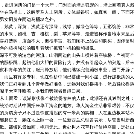
，走进厕所的门是一个大厅，门对面的墙是弧形的，墙上画着真人
坐在马桶上，这叫罗马人上厕所，立体感很强，如真实一般，下面
男女厕所在两边马桶墙之外。
，鹅黄，深黄，浅黄还有深绿，浅绿，嫩绿色等等，五彩缤纷，非
的水果，如桃，杏，樱桃，梨，苹果等等。走进被称作当地水果皇
喜好选购，店面不大，但很丰富。我们顾不上品尝和购买，因停留
色的杨树强烈的吸引着我们抓紧时机拍照和摄像。
深不可测的湍急的河流，山涧两边的山头上横跨着座铁桥，当初两
的蹦极跳，起初他们大胆的冒险行为，并没有引起众人的兴趣，后
察和青年的关注，服刑释放后，他们继续完善蹦极事业，进而开辟
，而且有许多专利。现在铁桥中间已搭建一间小屋，进行蹦极跳的
我们正好看到几个青年做好准备，远远对我们摇摇手，然后轻松得
嘴里大声呼唤着，令我们旁观者目瞪口呆。
从上面看，该湖形状像个被烧得卷曲的人体，此湖还有其独到之处
统治时期从中国招来华工淘金的地方。华人淘金生活非常艰苦，不
的所谓房子只不过是铁皮搭起的有一米高的窝棚，人在里边根本站
能爬进去，躺在地上睡一会。一位新西兰总理曾表示，尽管当时新
歉。箭镇风景如画，艳丽无比。近处树木花草样样鲜艳夺目，远处