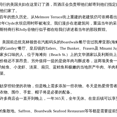
同行的美国夫妇在这里订了酒，而酒庄会负责帮他们邮寄到他们指定
他们家了。
百年的悠久历史。从
Melmore Terrace
街上重建的老建筑仍可依稀看
2
年
Clyde
水坝启用时即被淹没。我们漫步在老建筑间，重温当年的采
斯特商行和
Jolly
谷物行似乎都在给我们讲述着当年的那段辉煌。
。美国前总统克林顿曾在汽船码头的
Boardwalk
餐厅尝过凯摩亚那
(
海
)
的
Gantley'
餐厅、皇后镇的
Tatlers
、
The Bunker
、
Frasers
及
Minami Juj
家乡口味的人，位于海滩街（
Beach St.
）上的文华酒家以及利斯街上
价格还不算昂贵。另外值得一提的是烧羊肉与酥皮卷，这两项美食
的鲑鱼、小龙虾、淡菜、扇贝、蓝鳕鱼和极嫩的当地所产牛肉、羊肉
菜。
妨穿些轻便的衣物，但是晚上需多添加一些衣物。冬天是热爱滑雪
衣物、围巾、手套、帽子将是必要的配备。
许多商店会一直开到晚上，一年
365
天，全年无休。在皇后镇可以享
的集散地。
Saffron
、
Boardwalk Seafood Restaurant
等等都是需要提前