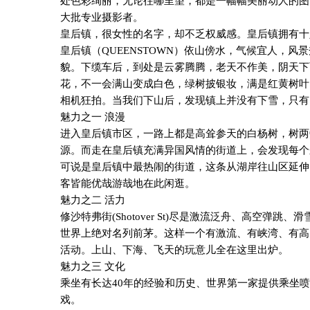
处色彩绚丽，无论往哪里望，都是一幅幅美丽动人的图
大批专业摄影者。
皇后镇，很女性的名字，却不乏权威感。皇后镇拥有十
皇后镇（
QUEENSTOWN
）依山傍水，气候宜人，风景
貌。下缆车后，到处是云雾腾腾，老天不作美，阴天下
花，不一会满山变成白色，绿树披银妆，满是红黄树叶
相机狂拍。当我们下山后，发现镇上并没有下雪，只有
魅力之一 浪漫
进入皇后镇市区，一路上都是高耸参天的白杨树，树两
源。而走在皇后镇充满异国风情的街道上，会发现每个
可说是皇后镇中最热闹的街道，这条从湖岸往山区延伸
客皆能优哉游哉地在此闲逛。
魅力之二 活力
修沙特弗街
(Shotover St)
尽是激流泛舟、高空弹跳、滑
世界上绝对名列前茅。这样一个有激流、有峡湾、有高
活动。上山、下海、飞天的玩意儿全在这里出炉。
魅力之三 文化
乘坐有长达
40
年的经验和历史、世界第一家提供乘坐喷
戏。