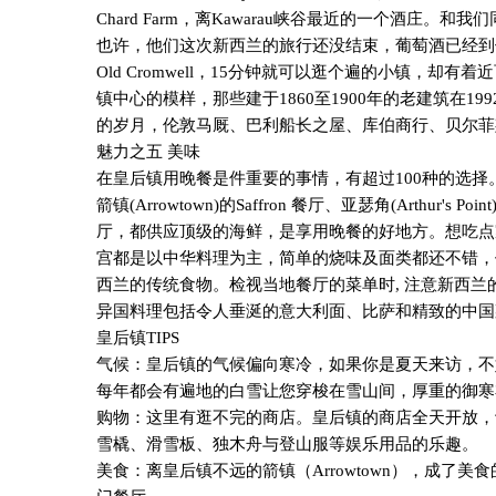
Chard Farm
，离
Kawarau
峡谷最近的一个酒庄。和我们
也许，他们这次新西兰的旅行还没结束，葡萄酒已经到
Old Cromwell
，
15
分钟就可以逛个遍的小镇，却有着近
镇中心的模样，那些建于
1860
至
1900
年的老建筑在
199
的岁月，伦敦马厩、巴利船长之屋、库伯商行、贝尔菲
魅力之五 美味
在皇后镇用晚餐是件重要的事情，有超过
100
种的选择
箭镇
(Arrowtown)
的
Saffron
餐厅、亚瑟角
(Arthur's Point
厅，都供应顶级的海鲜，是享用晚餐的好地方。想吃点
宫都是以中华料理为主，简单的烧味及面类都还不错，
西兰的传统食物。检视当地餐厅的菜单时
,
注意新西兰
异国料理包括令人垂涎的意大利面、比萨和精致的中国
皇后镇
TIPS
气候：皇后镇的气候偏向寒冷，如果你是夏天来访，不
每年都会有遍地的白雪让您穿梭在雪山间，厚重的御寒
购物：这里有逛不完的商店。皇后镇的商店全天开放，
雪橇、滑雪板、独木舟与登山服等娱乐用品的乐趣。
美食：离皇后镇不远的箭镇（
Arrowtown
），成了美食