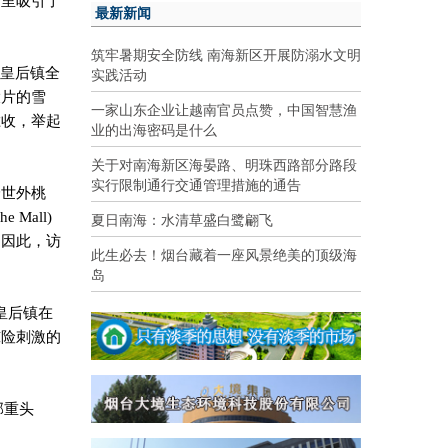
这里吸引了
最新新闻
筑牢暑期安全防线 南海新区开展防溺水文明
实践活动
皇后镇全
大片的雪
一家山东企业让越南官员点赞，中国智慧渔
胜收，举起
业的出海密码是什么
关于对南海新区海晏路、明珠西路部分路段
实行限制通行交通管理措施的通告
身世外桃
夏日南海：水清草盛白鹭翩飞
he Mall)
，因此，访
此生必去！烟台藏着一座风景绝美的顶级海
岛
皇后镇在
惊险刺激的
部重头