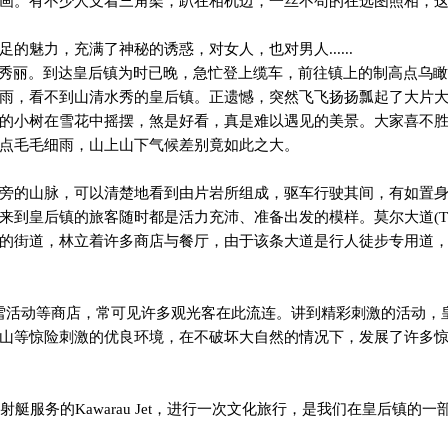
画。有不少人支着三角架，趴在相机边，一丝不苟的在选图照相，
足的魅力，充满了神秘的诱惑，对女人，也对男人
......
秀丽。到达皇后镇为时已晚，急忙登上缆车，前往镇上的制高点乌瞰
雨，看不到山清水秀的皇后镇。正遗憾，突然飞飞扬扬瓢起了大片
的小树在雪花中摇摆，煞是好看，真是难以遇见的美景。大家喜不
点毛毛细雨，山上山下气候差别竟如此之大。
旁的山脉，可以清楚地看到由片岩所组成，驱车行驶其间，有如置
来到皇后镇的旅客随时都是活力充沛、准备出发的模样。莫尔大道
(T
的街道，林立着许多商店与餐厅，由于该条大道是行人徒步专用道
雪活动等商店，常可见许多观光客在此流连。讲到精彩刺激的活动，
山等惊险刺激的优良环境，在不破坏大自然的情况下，发展了许多
射艇服务的
Kawarau Jet
，进行一次文化旅行，是我们在皇后镇的一