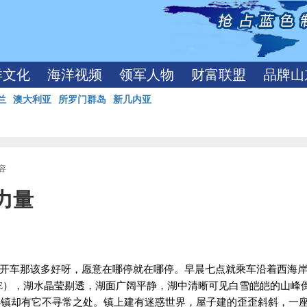
洋文化
海洋视频
领军人物
财富联盟
品牌山
兰
澳大利亚
所罗门群岛
新几内亚
容
力量
开车那该多好呀，愿意在哪停就在哪停。早晨七点就乘车沿着西海
E
），湖水晶莹剔透，湖面广阔平静，湖中清晰可见白雪皑皑的山峰
小镇却有它不寻常之处。镇上建有迷惑世界，屋子建的歪歪斜斜，一