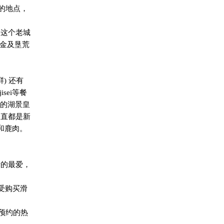
的地点，
出这个老城
金及垦荒
鲜
)
还有
isei
等餐
的湖景皇
一直都是新
和鹿肉。
者的最爱，
受购买滑
预约的热