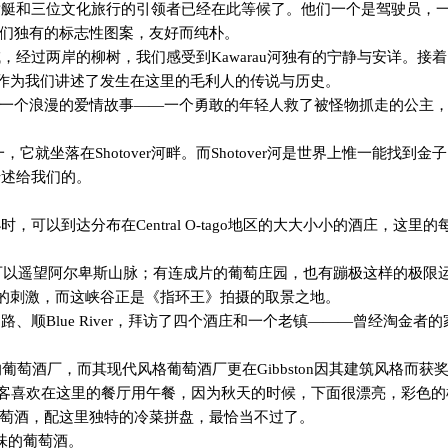
射艇和三位文化旅行的引领者已经在此等候了。他们一个是驾驶员，
们独有的标志性图案，友好而纯朴。
域，经过两岸的柳树，我们感受到
Kawarau
河独有的宁静与安详。接着
作为我们讲述了发生在这里的毛利人的传说与历史。
一个浪漫的爱情故事——一个勇敢的年轻人救了被怪物抓走的公主
一，它就坐落在
Shotover
河畔。而
Shotover
河是世界上惟一能找到金子
转述给我们的。
小时，可以到达分布在
Central O-tago
地区的大大小小的酒庄，这里的
可以遥望阿尔卑斯山脉；有连成片的葡萄庄园，也有蹦极这样的极限
的刺激，而这峡谷正是《指环王》拍摄的取景之地。
山路、顺
Blue River
，拜访了四个酒庄和一个老镇———曾经淘金者的
的葡萄酒厂，而其现代风格葡萄酒厂更在
Gibbston
因其建筑风格而获
客喜欢在这里的餐厅用午餐，因为秋天的时候，下面很漂亮，彩色的
萄酒，配这里独特的冷菜拼盘，最恰当不过了。
味的葡萄酒。