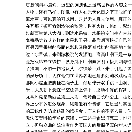
塔竟倾斜
45
度角。这里的厕所也是迷惑世界的内容之一
人物，还有马桶，图像中有人在光天化日之下正脱裤子
流水声，可以真的可以用。只是无人真去使用。真正的
在瓦那卡镇可看到浓浓的秋意，树有火红，桃红，紫红
过新西兰第八大湖，到达水果镇。水果镇专门生产带核
免费品尝各式各样的水果和干果，品尝后可根据自己的
而果园里果树的亮丽色彩和马路两侧成排的高高的金黄
过了水果镇，来到蹦极跳的发源地。高高山涧下是一条
是把双脚拴在铁桥上纵身跳下山涧而发明了极具刺激性
了法国，不顾一切地从艾弗尔铁塔上跳下来，引起了警
的娱乐项目，现在他们在世界各地已建多处蹦极跳站点
那间小屋里把脚拴在绳子上，然后张开双手跳下山涧。
米，大头朝下悬在半空还弹上弹下，胳膊不停的挥舞，
瓦蒂库湖是新西兰第三大湖，弯弯曲曲长
84
公里，据说
界上少有的潮汐现象。湖附近有个箭镇，它是当时英国
的工钱作为防止逃跑的抵押金，而且住的不堪入目，住
无法安置哪怕简单的床铺，华工起早贪黑打完工，也只
立，但独立后的统治者作为英国人的后裔仍应向华人道