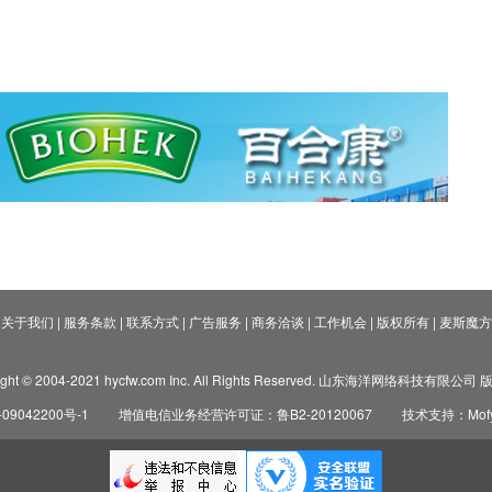
关于我们
|
服务条款
|
联系方式
|
广告服务
|
商务洽谈
|
工作机会
|
版权所有
|
麦斯魔方
ight © 2004-2021 hycfw.com Inc. All Rights Reserved. 山东海洋网络科技有限公
09042200号-1
增值电信业务经营许可证：鲁B2-20120067
技术支持：Mofyi