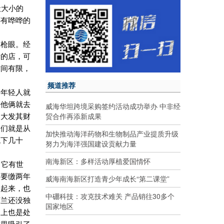
般大小的
还有哗哗的
常枪眼。经
后的店，可
时间有限，
频道推荐
个年轻人就
来他俩就去
威海华坦跨境采购签约活动成功举办 中非经
贸合作再添新成果
了大发其财
人们就是从
加快推动海洋药物和生物制品产业提质升级
跳下几十
努力为海洋强国建设贡献力量
南海新区：多样活动厚植爱国情怀
：它有世
仅要缴两年
威海南海新区打造青少年成长“第二课堂”
不起来，也
中硼科技：攻克技术难关 产品销往30多个
西兰还没独
国家地区
山上也是处