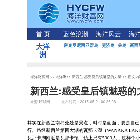
首 页
蓝色浪潮
海洋风云
海
大洋
密克罗尼西亚群岛
斐济岛
关岛
新西
洲
海洋财富网
>>
大洋洲
>>
新西兰:感受皇后镇魅惑的力量
>> 正文内
新西兰:感受皇后镇魅惑的
来源:环球网 发布时间：2015-05-21 00:36:08
其实在新西兰南岛处处是景点，时时是画面，要是自己
行。路经新西兰第四大湖的瓦那卡湖（
WANAKA LAK
瓦那卡湖附近是瓦那卡镇，镇上只有
5000
人，这样个