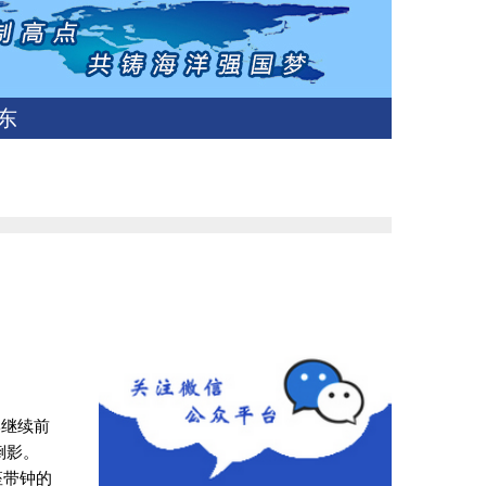
东
岸继续前
倒影。
座带钟的