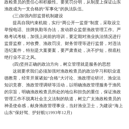
政检查员的责任心和积极性。要奖罚分明，从制度上保证山东
渔政成为一支合格的“军事化”的执法队伍。
(
三
)
加强内部监督机制建设
提高自我约束机能，实行“两公开一监督”制度，采取设立
举报电话、挂牌执勤等办法，发动群众监督渔政管理工作。严
格考试考核，加强上岗前的培训，要定期对渔业执法情况进行
监督监察，对收费、渔政罚没、财务管理等进行监督，对违法
违纪案件，特别是大案要案，要严肃查处，决不护短，彻底杜
绝行业不正之风。
(
四
)
坚持正确的政治方向，树立管理就是服务的思想
这就要求我们必须加强对渔政检查员的政治学习和职业道
德教育，经常开展诸如“合格”大讨论、渔政理论研讨、渔业法
知识竞赛、渔政管理调研等活动，以明确渔政管理服务于渔民
的宗旨，明确渔政检查员所处的地位和担负的重任，保证渔政
管理工作不脱离社会主义法制的轨道，树立广太渔政检查员的
神圣使命感，献身渔政管理事业，当好渔业卫士，为建设“海上
山东”保好驾、护好航
!(1993
年
12
月
)