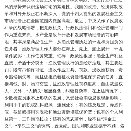
风的形势来认识这场讨论的紧迫性。我国的政治、经济体制改
革和对外开放正在不断深入，党的十四大提出的发展社会主义
市场经济正在全国范围内掀起高潮。最近，中央又作了反腐败
斗争的战略部署，把党政机关、行政执法部门和经济管理部门
作为重点来抓。水产业是改革开放和发展市场经济的前沿阵
地，其本身是商品性生产，从渔政管理所处的环境和所担负的
任务看，渔政管理工作大部分在海上、湖上、船上展开，环境
条件恶劣；工作任务繁重、琐碎，政策性很强；渔业生产利益
直接，矛盾十分突出；渔政管理执行的是经济法规，其主要处
罚手段有吊销许可证、没收作业工具、罚款、没收渔获物、责
令赔偿损失等，而且还担负着征收资源增殖保护费的任务，直
接与钱、财、物打交道，且渔政管理处罚额度高，自由裁量权
大；另外，“人情关”层层叠叠，纠缠复杂等。在上述情况下，
少数检查员跟不上形势的发展，又受社会消极腐败现象影响，
利用手中的职权乱抖威风，滥施处罚；有的违反规定，弄虚作
假，截留或挪用罚没款和渔业资源增殖保护费；也有的个人利
益第一，工作拖拖拉拉；还有的意志薄弱，经不住“拜金主
义”、“享乐主义”的诱惑，置党纪、国法和职业道德于不顾，索