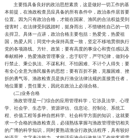
主要指具备良好的政治思想素质，这是做好一切工作的基
本前提，在渔政检查员应具备的所有条件中，政治条件居首要
位置。因为只有政治合格，才能在国家、渔民的合法权益受到
侵害时，在法律受到践踏时，挺身而出，不惜牺牲自己的一切
去捍卫。具体一点讲，政治合格主要包括：热爱党，热爱祖
国，热爱人民；同党中央保持高度一致，坚定不移地贯彻执行
党的各项路线、方针、政策；要有高度的事业心和责任感以及
奉献精神，热爱渔政管理事业，忠于职守，严守纪律，做到令
行禁止、秉公执法、不谋私利、不怕困难、不计个人得失；要
有全心全意为渔民服务的思想；要有百折不挠，克服困难、挫
折的勇气等。渔政检查员是执行渔业法律法规的直接责任者，
地位重要，责任重大，因此在政治上必须合格。
(
二
)
业务合格
渔政管理是一门综合的应用管理科学，它涉及法学、心理
学、社会学、生态学、资源评估、信息论、控制论、系统工
程、价值工程等多种自然科学、社会科学方面的知识，这就要
求一个合格的渔政检查员，必须熟练掌握与渔政管理密切相关
的广博的科学知识，同时要熟谙渔业行政执法程序，具有较好
的语言、文字表达能力，才能适应渔业行政执法工作的客观需