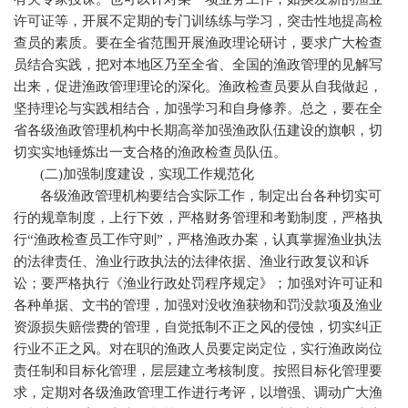
许可证等，开展不定期的专门训练练与学习，突击性地提高检
查员的素质。要在全省范围开展渔政理论研讨，要求广大检查
员结合实践，把对本地区乃至全省、全国的渔政管理的见解写
出来，促进渔政管理理论的深化。渔政检查员要从自我做起，
坚持理论与实践相结合，加强学习和自身修养。总之，要在全
省各级渔政管理机构中长期高举加强渔政队伍建设的旗帜，切
切实实地锤炼出一支合格的渔政检查员队伍。
(
二
)
加强制度建设，实现工作规范化
各级渔政管理机构要结合实际工作，制定出台各种切实可
行的规章制度，上行下效，严格财务管理和考勤制度，严格执
行“渔政检查员工作守则”，严格渔政办案，认真掌握渔业执法
的法律责任、渔业行政执法的法律依据、渔业行政复议和诉
讼；要严格执行《渔业行政处罚程序规定》；加强对许可证和
各种单据、文书的管理，加强对没收渔获物和罚没款项及渔业
资源损失赔偿费的管理，自觉抵制不正之风的侵蚀，切实纠正
行业不正之风。对在职的渔政人员要定岗定位，实行渔政岗位
责任制和目标化管理，层层建立考核制度。按照目标化管理要
求，定期对各级渔政管理工作进行考评，以增强、调动广大渔