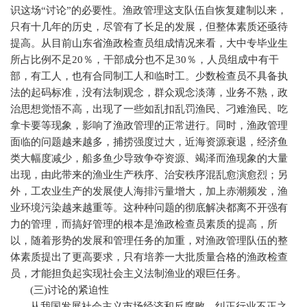
识这场“讨论”的必要性。渔政管理这支队伍自恢复建制以来，
只有十几年的历史，尽管有了长足的发展，但整体素质还亟待
提高。从目前山东省渔政检查员组成情况来看，大中专毕业生
所占比例不足
20
％，干部成分也不足
30
％，人员组成中有干
部，有工人，也有合同制工人和临时工。少数检查员不具备执
法的起码标准，没有法制观念，群众观念淡薄，业务不熟，政
治思想觉悟不高，出现了一些如乱扣乱罚渔民、刁难渔民、吃
拿卡要等现象，影响了渔政管理的正常进行。同时，渔政管理
面临的问题越来越多，捕捞强度过大，近海资源衰退，经济鱼
类大幅度减少，船多鱼少导致争夺资源、竭泽而渔现象的大量
出现，由此带来的渔业生产秩序、治安秩序混乱愈演愈烈；另
外，工农业生产的发展使人海排污量增大，加上赤潮频发，渔
业环境污染越来越重等。这种种问题的彻底解决都离不开强有
力的管理，而搞好管理的根本是渔政检查员素质的提高，所
以，随着形势的发展和管理任务的加重，对渔政管理队伍的整
体素质提出了更高要求，只有培养一大批质量合格的渔政检查
员，才能担负起实现社会主义法制渔业的艰巨任务。
(
三
)
讨论的紧迫性
从我国发展社会主义市场经济和反腐败、纠正行业不正之