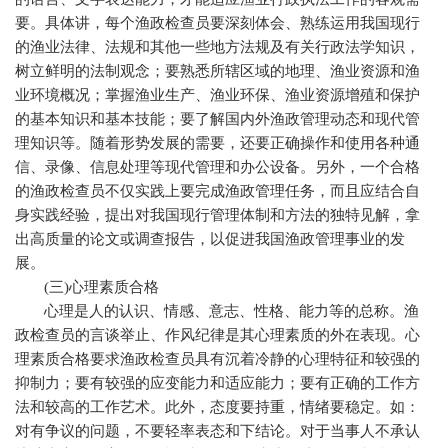
要。具体讲，每个渔政检查员要深刻体会、熟练运用我国现行
的渔业法律、法规和其他一些地方法规及有关行政法学知识，
树立鲜明的法制观念；要熟悉所辖区域的地理、渔业资源和渔
业环境概况；掌握渔业生产、渔业环保、渔业资源增殖和保护
的基本知识和基本技能；要了解国内外渔政管理动态和现代管
理知识等。随着形势发展的需要，还要正确操作和使用各种通
信、录像、信息处理等现代管理和办公设备。另外，一个合格
的渔政检查员不仅实践上要完成渔政管理任务，而且应结合自
身实践经验，提出对我国现行管理体制和方法的独特见解，拿
出高质量的论文或调查报告，以促进我国渔政管理事业的发
展。
(
三
)
心理素质合格
心理是人的认识、情感、意志、性格、能力等的总称。渔
政检查员的言谈举止、作风纪律是其心理素质的外在表现。心
理素质合格要求渔政检查员具有沉着冷静的心理特征和较强的
抑制力；要有较强的应变能力和适应能力；要有正确的工作方
法和较高的工作艺术。此外，态度要持重，情绪要稳定。如：
对有争议的问题，不要轻率表态和下结论。对于当事人不承认