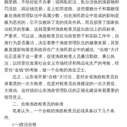
贿受贿，不给好处不办事；或徇私枉法，私分没收的渔获物和
罚没款，搞证钱交易，走上犯罪道路。这些腐败分子和腐败现
象在渔政管理队伍中虽属少数，但在渔民群众中造成的影响是
极为恶劣的，它不仅败坏了党的优良作风，而且损害了国家执
法机关的形象。这就需要对渔政检查员提出政治上的高标准、
严要求。可以说，渔政检查员在当前形势下和实际工作中，自
身行为是否廉洁，决定着整个渔政管理队伍的健康发展，其形
象直接影响着党和政府在广大渔民群众中的威信。“合格”大讨
论正是基于这一要求，促使渔政检查人员廉洁勤政、秉公执
法，以经受住发展社会全义市场经济和商品化生产的考验，经
受住“金钱”的考验，做一个合格的渔业卫士。
总之，山东省开展“合格”大讨论，是对全省渔政检查员自
身素质的一次大检查，也是对检查员自身建设的一次大督促、
大推动。这对搞好山东渔政管理队伍的正规化建设有着重要的
指导意义。
二、合格渔政检查员的标准
笔者认为，一个合格的渔政检查员必须具备以下几个条
件。
(
一
)
政治合格