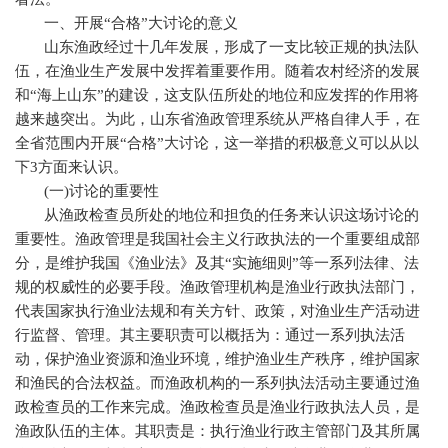
一、开展“合格”大讨论的意义
山东渔政经过十几年发展，形成了一支比较正规的执法队
伍，在渔业生产发展中发挥着重要作用。随着农村经济的发展
和“海上山东”的建设，这支队伍所处的地位和应发挥的作用将
越来越突出。为此，山东省渔政管理系统从严格自律人手，在
全省范围内开展“合格”大讨论，这一举措的积极意义可以从以
下
3
方面来认识。
(
一
)
讨论的重要性
从渔政检查员所处的地位和担负的任务来认识这场讨论的
重要性。渔政管理是我国社会主义行政执法的一个重要组成部
分，是维护我国《渔业法》及其“实施细则”等一系列法律、法
规的权威性的必要手段。渔政管理机构是渔业行政执法部门，
代表国家执行渔业法规和有关方针、政策，对渔业生产活动进
行监督、管理。其主要职责可以概括为：通过一系列执法活
动，保护渔业资源和渔业环境，维护渔业生产秩序，维护国家
和渔民的合法权益。而渔政机构的一系列执法活动主要通过渔
政检查员的工作来完成。渔政检查员是渔业行政执法人员，是
渔政队伍的主体。其职责是：执行渔业行政主管部门及其所属