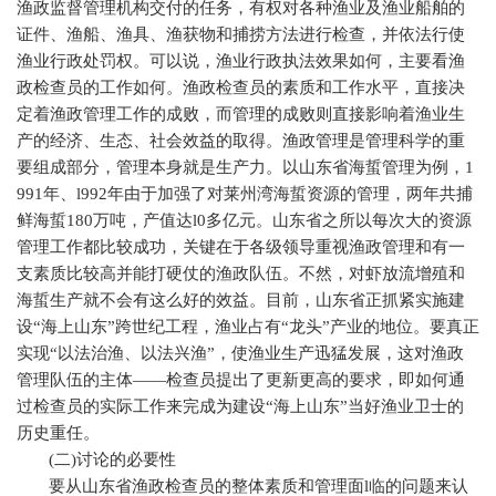
渔政监督管理机构交付的任务，有权对各种渔业及渔业船舶的
证件、渔船、渔具、渔获物和捕捞方法进行检查，并依法行使
渔业行政处罚权。可以说，渔业行政执法效果如何，主要看渔
政检查员的工作如何。渔政检查员的素质和工作水平，直接决
定着渔政管理工作的成败，而管理的成败则直接影响着渔业生
产的经济、生态、社会效益的取得。渔政管理是管理科学的重
要组成部分，管理本身就是生产力。以山东省海蜇管理为例，
1
991
年、
l992
年由于加强了对莱州湾海蜇资源的管理，两年共捕
鲜海蜇
180
万吨，产值达
l0
多亿元。山东省之所以每次大的资源
管理工作都比较成功，关键在于各级领导重视渔政管理和有一
支素质比较高并能打硬仗的渔政队伍。不然，对虾放流增殖和
海蜇生产就不会有这么好的效益。目前，山东省正抓紧实施建
设“海上山东”跨世纪工程，渔业占有“龙头”产业的地位。要真正
实现“以法治渔、以法兴渔”，使渔业生产迅猛发展，这对渔政
管理队伍的主体——检查员提出了更新更高的要求，即如何通
过检查员的实际工作来完成为建设“海上山东”当好渔业卫士的
历史重任。
(
二
)
讨论的必要性
要从山东省渔政检查员的整体素质和管理面
l
临的问题来认