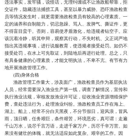
违法事实，发牢骚，说怪话，无理纠缠或不让渔政船帮靠，拒
交证件，隐藏违法捕捞工具，甚至以暴力威胁、恐吓渔政检查
员等情况发生时，就更需要渔政检查员有较高的心理素质、一
定的涵养和自制能力，切忌急躁、骂人、发脾气、撕证件，更
不得盲目蛮干。否则，容易使矛盾激化，给违规者钻空子。应
该沉着冷静，听其申辩，观察其行动，不失时机、义正词严地
指出其违规事项，进行说服教育，使违规者接受处罚。如仍不
接受处罚，在水上可先取证，到陆地后再进行处理。总之，只
有具备健康的心理素质，才能文明执法，不卑不亢、有节有力
地开展渔政管理工作。
(
四
)
身体合格
渔政管理工作量大，涉及面广，渔政检查员作为基层执法
人员，经常需要深入渔业生产第一线，调查了解情况，宣传和
执行渔业法规，审核发放渔业许可证，征收渔业资源增殖保护
费，查处违法行为，处理渔业纠纷。渔政检查员工作在海上、
湖上、船上，经常不分白天黑夜，不分节假日，迎风浪，冒风
雨，顶日晒，任务艰巨，条件艰苦，环境恶劣，真可谓：走遍
千山万水，说尽千言万语，走进千家万户，历尽千辛万苦。如
果没有健壮的体魄，就无法适应如此复杂、艰辛的工作。因