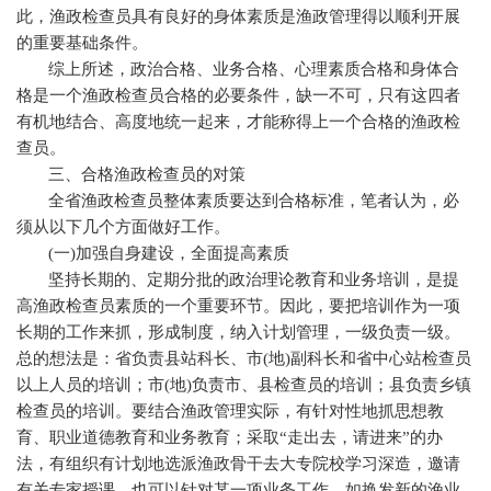
此，渔政检查员具有良好的身体素质是渔政管理得以顺利开展
的重要基础条件。
综上所述，政治合格、业务合格、心理素质合格和身体合
格是一个渔政检查员合格的必要条件，缺一不可，只有这四者
有机地结合、高度地统一起来，才能称得上一个合格的渔政检
查员。
三、合格渔政检查员的对策
全省渔政检查员整体素质要达到合格标准，笔者认为，必
须从以下几个方面做好工作。
(
一
)
加强自身建设，全面提高素质
坚持长期的、定期分批的政治理论教育和业务培训，是提
高渔政检查员素质的一个重要环节。因此，要把培训作为一项
长期的工作来抓，形成制度，纳入计划管理，一级负责一级。
总的想法是：省负责县站科长、市
(
地
)
副科长和省中心站检查员
以上人员的培训；市
(
地
)
负责市、县检查员的培训；县负责乡镇
检查员的培训。要结合渔政管理实际，有针对性地抓思想教
育、职业道德教育和业务教育；采取“走出去，请进来”的办
法，有组织有计划地选派渔政骨干去大专院校学习深造，邀请
有关专家授课。也可以针对某一项业务工作，如换发新的渔业