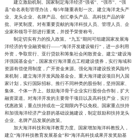
建立激励机制。国家制定海洋经济“强省”、“强市”、“强
县”命名表彰管理办法，每
5
年隆重表彰一次。建立海洋龙头产
业、龙头企业、名牌产品、创汇拳头产品、高科技产品的审
批、评奖制度。对有重要贡献的海洋科技人员、管理人员、企
业家和领导干部进行重奖，并授予荣誉称号。
制定切实有力的投入政策。“九五”期间可组建国家发展海
洋经济的专业融资银行——“海洋开发建设银行”，进一步利用
外资，争取世行、亚行贷款和筹集社会闲散资金。建立“建设海
洋强国基金会”，国家发行海洋重点工程建设债券，实行海域和
资源有偿使用制度，广开资金来源。强化海洋建设投资风险约
束机制，建立海洋开发风险基金会。重大海洋建设项目列入国
家计划，实行国际招标。推行不同种类的股份制，坚持国家、
集体、个体一齐上。鼓励海洋骨干企业实行股份合作制，扩大
融资渠道。对海洋开发的主要骨干项目以及高科技产业，实行
优惠政策，重点扶持或在一定期限内予以免税。国家重点扶持
和加强海洋经济产业群的基础设施建设，制定鼓励和扶持龙头
企业、名牌产品发展的政策。
加大海洋科技和海洋教育力度。国家增加海洋科教投入，
建立“海洋科技教育发展基金”和“海洋高科技成果开发奖励基