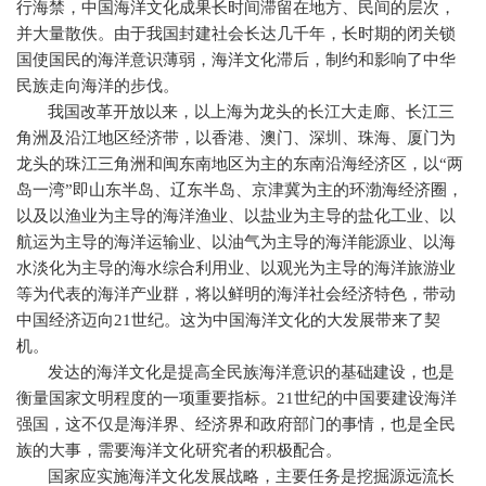
行海禁，中国海洋文化成果长时间滞留在地方、民间的层次，
并大量散佚。由于我国封建社会长达几千年，长时期的闭关锁
国使国民的海洋意识薄弱，海洋文化滞后，制约和影响了中华
民族走向海洋的步伐。
我国改革开放以来，以上海为龙头的长江大走廊、长江三
角洲及沿江地区经济带，以香港、澳门、深圳、珠海、厦门为
龙头的珠江三角洲和闽东南地区为主的东南沿海经济区，以“两
岛一湾”即山东半岛、辽东半岛、京津冀为主的环渤海经济圈，
以及以渔业为主导的海洋渔业、以盐业为主导的盐化工业、以
航运为主导的海洋运输业、以油气为主导的海洋能源业、以海
水淡化为主导的海水综合利用业、以观光为主导的海洋旅游业
等为代表的海洋产业群，将以鲜明的海洋社会经济特色，带动
中国经济迈向
21
世纪。这为中国海洋文化的大发展带来了契
机。
发达的海洋文化是提高全民族海洋意识的基础建设，也是
衡量国家文明程度的一项重要指标。
21
世纪的中国要建设海洋
强国，这不仅是海洋界、经济界和政府部门的事情，也是全民
族的大事，需要海洋文化研究者的积极配合。
国家应实施海洋文化发展战略，主要任务是挖掘源远流长