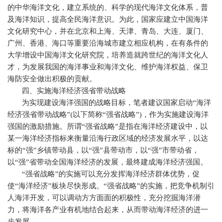
的中华海洋文化，建立系统的、科学的现代海洋文化体系，普
及海洋知识，提高全民海洋意识。为此，国家应建立中国海洋
文化研究中心，并在北京和上海、天津、青岛、大连、厦门、
广州、香港、海口等重要沿海城市建立相应机构，在有条件的
大学增设中国海洋文化研究院，培养造就跨世纪的海洋文化人
才，为发展我国的海洋事业和海洋文化、维护海洋权益、保卫
海防安全做出积极的贡献。
四、实施海洋经济强省带动战略
为实现建设海洋强国的战略目标，笔者建议国家启动“海洋
经济强省带动战略”
(
以下简称“强省战略”
)
，作为实施建设海洋
强国的激励措施。所谓“强省战略”是指在海洋经济建设中，以
某一海洋经济指标来衡量沿海行政区域的经济发展水平，以达
标的“强”乡镇带动县，以“强”县带动市，以“强”市带动省，
以“强”省带动全国海洋经济的发展，最终建成海洋经济强国。
“强省战略”的实施可以充分发挥海洋经济群体优势，促
使“海洋经济”板块尽快形成。“强省战略”的实施，把竞争机制引
人海洋开发，可以调动方方面面的积极性，充分挖掘海洋潜
力，将海洋各产业有机地结合起来，从而带动海洋经济的进一
步发展。