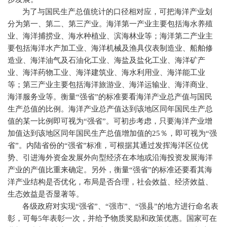
为了与国民生产总值统计的口径相对应，可把海洋产业划
分为第一、第二、第三产业。海洋第一产业主要包括海水养殖
业、海洋捕捞业、海水种植业、滨海林业等；海洋第二产业主
要包括海洋水产加工业、海洋机械及渔具仪表制造业、船舶修
造业、海洋油气及石油化工业、海盐及盐化工业、海洋矿产
业、海洋药物工业、海洋建筑业、海水利用业、海洋能工业
等；第三产业主要包括海洋旅游业、海洋运输业、海洋商业、
海洋服务业等。衡量“强省”的标准要看海洋产业总产值与国民
生产总值的比例。海洋产业总产值达到该地区同年国民生产总
值的某一比例即可视为“强省”。可初步考虑，只要海洋产业增
加值达到该地区同年国民生产总值增加值的
25
％，即可视为“强
省”。内陆省份的“强省”标准，可根据其通过发挥海洋区位优
势、引进海外资金发展外向型经济在本地或沿海投资发展海洋
产业的产值比重来确定。另外，衡量“强省”的标准还要看其海
洋产业结构是否优化，布局是否合理，社会效益、经济效益、
生态效益是否显著等。
各级政府对实现“强省”、“强市”、“强县”的地方进行命名表
彰，可每
5
年表彰一次，并给予物质奖励和政策优惠。国家可在