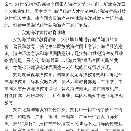
金”。
21
世纪初争取新建全国重点海洋大学
2
～
3
所，新建海洋重
点实验室
l0
处。国家成立“海洋科教人才交流中心”和海洋高科技
跨世纪人才库。建立国家级海洋科技城和海洋科教人才培养基
地。组建中国海洋科学院和海洋工程研究院。
二、实施海洋宣传教育战略
实施海洋宣传教育战略，大张旗鼓地进行海洋知识的宣
传、普及和教育，强化中华民族的海洋国土意识、海洋经济意
识、海洋环境意识和海洋国防意识，是实施
21
世纪海洋发展战
略的前提。只有使“陆海并重，以海兴国”成为全国人民的共
识，才能保证建设海洋强国这一宏伟战略目标得以实现。
要高度重视海洋教育。国家要制定海洋教育规划，确定全
民海洋教育目标和实施办法。要从儿童教育抓起，在小学、中
学和大学开设海洋教育课程，普及海洋知识。要在国家机关、
群众团体、科研单位、厂矿企事业、军队和民众中进行海洋观
教育。
要强化海洋知识的宣传普及。要利用一切宣传手段和宣传
渠道，如电视、广播、报刊、书籍等，在全民中普及海洋知
识，扫除“海盲”，扭转重陆轻海或只见陆地不见海洋的传统观
念。国家要编制海洋宣传大纲，确定“中国海洋日”、“中国海洋