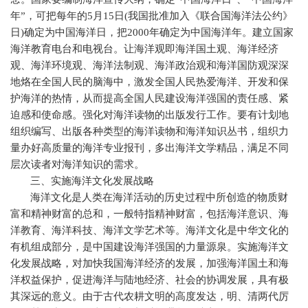
年”，可把每年的
5
月
15
日
(
我国批准加入《联合国海洋法公约》
日
)
确定为中国海洋日，把
2000
年确定为中国海洋年。建立国家
海洋教育电台和电视台。让海洋观即海洋国土观、海洋经济
观、海洋环境观、海洋法制观、海洋政治观和海洋国防观深深
地烙在全国人民的脑海中，激发全国人民热爱海洋、开发和保
护海洋的热情，从而提高全国人民建设海洋强国的责任感、紧
迫感和使命感。强化对海洋读物的出版发行工作。要有计划地
组织编写、出版各种类型的海洋读物和海洋知识丛书，组织力
量办好高质量的海洋专业报刊，多出海洋文学精品，满足不同
层次读者对海洋知识的需求。
三、实施海洋文化发展战略
海洋文化是人类在海洋活动的历史过程中所创造的物质财
富和精神财富的总和，一般特指精神财富，包括海洋意识、海
洋教育、海洋科技、海洋文学艺术等。海洋文化是中华文化的
有机组成部分，是中国建设海洋强国的力量源泉。实施海洋文
化发展战略，对加快我国海洋经济的发展，加强海洋国土和海
洋权益保护，促进海洋与陆地经济、社会的协调发展，具有极
其深远的意义。由于古代农耕文明的高度发达，明、清两代厉