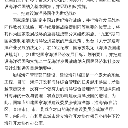
设海洋强国纳入基本国策，并采取相应措施。
一、把建设海洋强国作为世纪战略
国家应组织制定中国
21
世纪海洋战略，并把海洋发展战略
同科教兴国战略、可持续发展战略摆到同等重要的位置上，将
其作为国家发展战略的重要组成部分来组织实施。“九五”期间
国家要制定加快海洋经济发展的产业政策，出台《关于加速海
洋产业发展的决定》。在
20
世纪末，国家要制定《海洋强国建
设规划》、
(21
世纪国家海洋经济发展目标计划纲要》，并把建
设海洋强国和实施
21
世纪海洋发展战略纳入国民经济和社会发
展计划和远景目标纲要中。
加强海洋管理部门建设。建设海洋强国是一个庞大的系统
工程。目前，海洋开发和海洋综合管理的任务越来越重，矛盾
越来越突出，没有一个强有力的海洋综合管理部门来组织实施
对海洋的开发与管理，将直接影响建设海洋强国的进程。为
此，国家应组建国家海洋建设委员会或海洋部，沿海省
(
自治
区、直辖市
)
、市、县成立对口的海洋建设委员会或海洋厅、
局，内陆省、市和重点城市建立海洋开发协作领导小组并下设
海洋开发协作办公室。