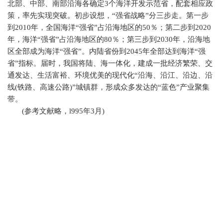
北部、中部、南部沿海各确定
3
个海洋开发示范省，配套相应政
策，率先实现突破。初步设想，“强省战略”分三步走。第一步
到
2010
年，全国海洋“强省”占沿海地区的
50
％；第二步到
2020
年，海洋“强省”占沿海地区的
80
％；第三步到
2030
年，沿海地
区全部成为海洋“强省”。内陆省份到
2045
年全部达到海洋“强
省”指标。届时，我国将陆、海一体化，建成一批经济繁荣、交
通发达、生活富裕、环境优美的现代化“沿海、沿江、沿边、沿
线
(
铁路、高速公路
)
”城镇群，形成众多发达的“蓝色”产业聚集
带。
(
参考文献略，
l995
年
3
月
)