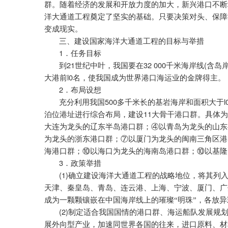
群。随着经济的发展和开放力度的加大，新兴港口不断
洋大通道工程奠定了坚实的基础。只要决策对头、保障
变成现实。
三、建设国家海洋大通道工程的目标与举措
1
．任务目标
21
32 000
(
到
世纪中叶，我国要在
千米海岸线
含岛
l0
大港前
名，使我国成为世界港口海运业的金牌得主。
2
．布局设想
500
l
充分利用我国
多千米长的基岩海岸和面积大于
11
泊位港址进行综合布局，建设
大骨干港口群。具体为
大连为龙头的辽东半岛港口群；④以青岛为龙头的山东
为龙头的浙东港口群；⑦以厦门为龙头的闽南三角区港
海港口群；⑩以海口为龙头的海南岛港口群；⑩以基隆
3
．政策举措
(1)
确立建设海洋大通道工程的战略地位，将其列
天津、秦皇岛、青岛、连云港、上海、宁波、厦门、广
成为一颗颗镶嵌在中国海岸线上的璀璨“明珠”，各放
(2)
制定适合我国国情的港口群、海运船队发展规
展外向型产业，加速同世界各国的往来，进口原料、材