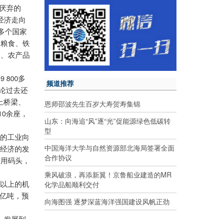
厌弃的
经济走向
多个国家
的粮食、铁
品、农产品
9 800
港
多
频道推荐
论过去还
上桥梁、
恩师邵波先生百岁大寿贺寿集锦
10
余座，
山东：向海追“风”逐“光”促能源绿色低碳转
型
家的工业向
中国海洋大学与自然资源部北海局签署全面
型经济的发
合作协议
专用码头，
。
乘风破浪，再添新翼！京鲁船业建造的MR
化学品船顺利交付
吨以上的机
亿吨，预
向海图强 逐梦深蓝海洋强国建设风帆正劲