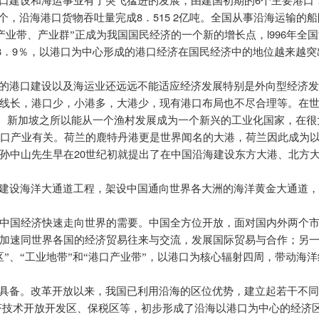
口建设和海运事业有了突飞猛进的发展，由建国初期的
个主要港口
8
515 2
个，沿海港口货物吞吐量完成
．
亿吨。全国从事沿海运输的船
l996
产业带、产业群”正成为我国国民经济的一个新的增长点，
年全国
8
9
．
％，以港口为中心形成的港口经济在国民经济中的地位越来越突
的港口建设以及海运业还远远不能适应经济发展特别是外向型经济
线长，港口少，小港多，大港少，现有港口布局也不尽合理等。在
。新加坡之所以能从一个渔村发展成为一个新兴的工业化国家，在很
口产业有关。荷兰的鹿特丹港更是世界闻名的大港，荷兰因此成为
20
孙中山先生早在
世纪初就提出了在中国沿海建设东方大港、北方
建设海洋大通道工程，架设中国通向世界各大洲的海洋黄金大通道
中国经济快速走向世界的需要。中国全方位开放，面对国内外两个
加速同世界各国的经济贸易往来与交流，发展国际贸易与合作；另
”、“工业地带”和“港口产业带”，以港口为核心辐射四周，带动海
具备。改革开放以来，我国已利用沿海的区位优势，建立起若干不
济技术开放开发区、保税区等，初步形成了沿海以港口为中心的经济