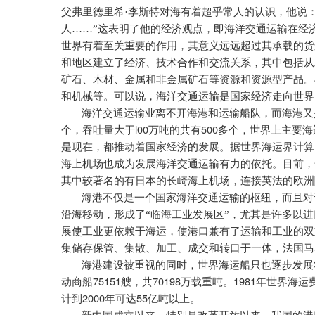
父弗里德里希·李斯特对海有着超乎常人的认识，他说
人……”这表明了他的经济观点，即海洋交通运输在经
世界有着至关重要的作用，其意义远远超过其承载的货
和地区建立了经济、技术合作和交流关系，其中包括从
矿石、木材、金属和非金属矿石等资源和资源型产品。
和机械等。可以说，海洋交通运输是国家经济走向世界
海洋交通运输业离不开海港和运输船队，而海港又
l00
500
个，吞吐量大于
万吨的共有
多个，世界上主要海
是现在，都推动着国家经济的发展。据世界海运界计算
海上机场也成为发展海洋交通运输有力的依托。目前，
其中较著名的有日本的长崎海上机场，连接英法的欧洲
海港不仅是一个国家海洋交通运输的枢纽，而且对
沿海移动，形成了“临海工业发展区”，尤其是许多以
展使工业更依赖于海运，使港口兼有了运输和工业的双
集储存保管、集散、加工、成交和转口于一体，法国马
海港建设被重视的同时，世界海运船只也逐步发展
75151
70198
1981
动商船
艘，共
万载重吨。
年世界海运
2000
55
计到
年可达
亿吨以上。