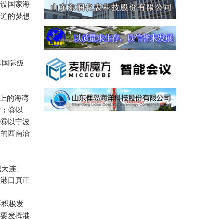
建设国家海
通道的梦想
界国际级
上的海湾
群；③以
；⑥以宁波
头的西南沿
把大连、
些港口真正
要积极发
，要发挥港