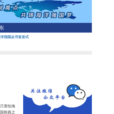
东
海洋强国丛书首发式
船只害怕海
德国铁路之