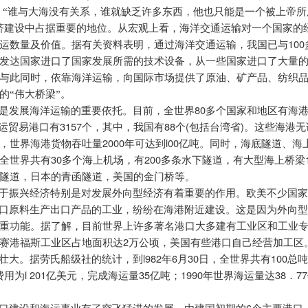
：“谁与大海没有关系，谁就缺乏许多东西，他也只能是一个被上帝所
济建设中占据重要的地位。从宏观上看，海洋交通运输对一个国家的
100
运数量及价值。据有关资料表明，通过海洋交通运输，我国已与
发达国家进口了国家发展所需的技术设备，从一些国家进口了大量
与此同时，依靠海洋运输，向国际市场提供了原油、矿产品、纺织
的“伟大桥梁”。
80
是发展海洋运输的重要依托。目前，全世界
多个国家和地区有海
3157
88
(
)
运贸易港口有
个，其中，我国有
个
包括台湾省
。这些海港无
2000
l00
，世界海港货物吞吐量
年可达到
亿吨。同时，海底隧道、海
30
200
全世界共有
多个海上机场，有
多条水下隧道，有大型海上桥梁
隧道，日本的青函隧道，美国的金门桥等。
于振兴经济特别是对发展外向型经济有着重要的作用。欧美不少国
进口原料生产出口产品的工业，纷纷在海港附近建设。这是因为外向
重功能。据了解，目前世界上许多著名港口大多建有工业区和工业
2
赛港福斯工业区占地面积达
万公顷，美国有些港口自己经营加工区
l982
6
30
100
壮大。据劳氏船级社的统计，到
年
月
日，全世界共有
总
l 201
35
1990
38
77
费用为
亿美元，完成海运量
亿吨；
年世界海运量达
．
6