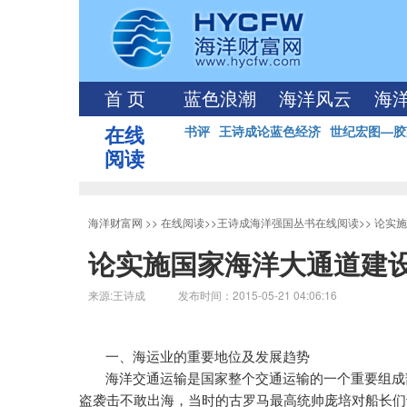
首 页
蓝色浪潮
海洋风云
海
在线
书评
王诗成论蓝色经济
世纪宏图—胶
阅读
海洋财富网
>>
在线阅读
>>
王诗成海洋强国丛书在线阅读
>>
论实施
论实施国家海洋大通道建
来源:王诗成 发布时间：2015-05-21 04:06:16
一、海运业的重要地位及发展趋势
海洋交通运输是国家整个交通运输的一个重要组成
盗袭击不敢出海，当时的古罗马最高统帅庞培对船长们