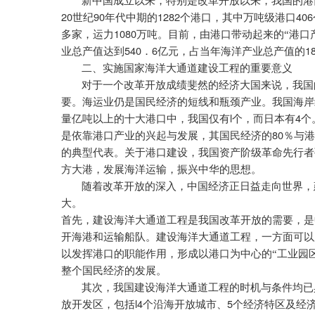
新中国成立以来，特别是改革开放以来，我国的港
20
90
1282
406
世纪
年代中期的
个港口，其中万吨级港口
1080
多家，运力
万吨。目前，由港口带动起来的“港口
540
6
1
业总产值达到
．
亿元，占当年海洋产业总产值的
二、实施国家海洋大通道建设工程的重要意义
对于一个改革开放成绩斐然的经济大国来说，我国
要。海运业仍是国民经济的短线和瓶颈产业。我国海岸
l
4
量亿吨以上的十大港口中，我国仅有
个，而日本有
个
80
是依靠港口产业的兴起与发展，其国民经济的
％与港
的典型代表。关于港口建设，我国资产阶级革命先行者
方大港，发展海洋运输，振兴中华的思想。
随着改革开放的深入，中国经济正日益走向世界，
大。
首先，建设海洋大通道工程是我国改革开放的需要，是
开海港和运输船队。建设海洋大通道工程，一方面可以
以发挥港口的职能作用，形成以港口为中心的“工业园区
整个国民经济的发展。
其次，我国建设海洋大通道工程的时机与条件均已
l4
5
放开发区，包括
个沿海开放城市、
个经济特区及经