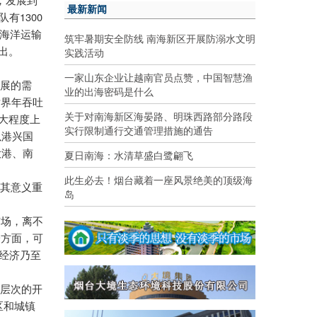
，发展到
最新新闻
1300
队有
海洋运输
筑牢暑期安全防线 南海新区开展防溺水文明
实践活动
出。
一家山东企业让越南官员点赞，中国智慧渔
发展的需
业的出海密码是什么
世界年吞吐
关于对南海新区海晏路、明珠西路部分路段
大程度上
实行限制通行交通管理措施的通告
以港兴国
夏日南海：水清草盛白鹭翩飞
大港、南
此生必去！烟台藏着一座风景绝美的顶级海
，其意义重
岛
市场，离不
一方面，可
洋经济乃至
同层次的开
区和城镇