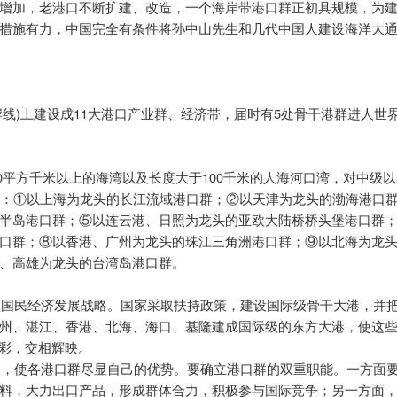
增加，老港口不断扩建、改造，一个海岸带港口群正初具规模，为
措施有力，中国完全有条件将孙中山先生和几代中国人建设海洋大
)
11
5
岸线
上建设成
大港口产业群、经济带，届时有
处骨干港群进人世
0
100
平方千米以上的海湾以及长度大于
千米的人海河口湾，对中级以
：①以上海为龙头的长江流域港口群；②以天津为龙头的渤海港口
半岛港口群；⑤以连云港、日照为龙头的亚欧大陆桥桥头堡港口群
口群；⑧以香港、广州为龙头的珠江三角洲港口群；⑨以北海为龙
、高雄为龙头的台湾岛港口群。
入国民经济发展战略。国家采取扶持政策，建设国际级骨干大港，并
州、湛江、香港、北海、海口、基隆建成国际级的东方大港，使这
异彩，交相辉映。
划，使各港口群尽显自己的优势。要确立港口群的双重职能。一方面
料，大力出口产品，形成群体合力，积极参与国际竞争；另一方面