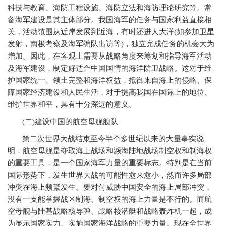
科技与教育、海防工程设施、海防立法和海防理论研究等。常
备海军建设是其主体部分。我国海军的任务与国家利益直接相
关，活动范围从近岸发展到近海，有时还进人大洋
(
如参加卫星
发射，南极考察及海军编队出访等
)
，独立完成任务的机会大为
增加。因此，在客观上需要从战略角度来筹划和指导海军活动
及海军建设，制定好适合中国国情的海洋防卫战略。这对于维
护国家统一、领土完整和海洋权益，抵御来自海上的侵略、保
障国家经济建设和人民生活，对于提高我国在国际上的地位、
维护世界和平，具有十分深远的意义。
(
二
)
建设中国的航空母舰舰队
第二次世界大战结束至今半个多世纪以来的大量事实说
明，航空母舰是夺取海上战场和濒海陆地战场制空权和制海权
的重要工具，是一个国家海军力量的重要标志。特别是在当前
国际形势下，发生世界大战的可能性愈来愈小，然而许多局部
冲突在海上频繁发生。要对付威胁中国安全的海上局部冲突，
没有一支能掌握战区制海、制空权的海上力量是不行的。而航
空母舰与陆基战略核导弹、战略核潜艇和战略轰炸机一起，成
为显示国家实力、实施国家海洋战略的重要力量。现在全世界