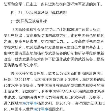
陆军和空军，已走上一条从近海防御向远洋海军迈进的路子。
四、
21
世纪我国海洋防卫战略构想
(
一
)
海洋防卫战略目标
《国民经济和社会发展“九五”计划和
2010
年远景目标纲
要》中指出，贯彻积极防御的战略方针，走有中国特色的精兵
之路，提高军队素质，增强国防实力。……要高度重视国防科
学技术研究，把武器装备的发展放在依靠自己力量的基点上；
集中力量有重点地加强新型武器装备的研制和研制手段的更新
改造，优先发展高技术条件下防卫作战所需的武器装备，提高
国防装备现代化水平。
按照这样的指导思想，笔者认为我国新时期海防建设的目
标是：到
2015
年，我国海洋国防力量明显增强，海防装备的现
代化水平明显提高，在中国海具有较高的防御能力和较强的海
上威慑力。到
2030
年，具有中国特色的现代化海防战略体系基
本建成，我国的海防军事实力和海防现代化水平进一步提高，
进入区域性
海洋军事
强国之列。到
2045
年，海洋国防实现现代
化，中国步人世界
海洋军事
强国之列。