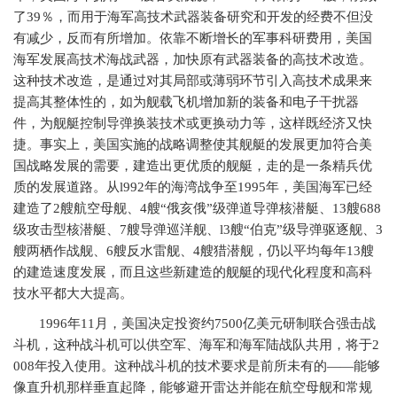
了
39
％，而用于海军高技术武器装备研究和开发的经费不但没
有减少，反而有所增加。依靠不断增长的军事科研费用，美国
海军发展高技术海战武器，加快原有武器装备的高技术改造。
这种技术改造，是通过对其局部或薄弱环节引入高技术成果来
提高其整体性的，如为舰载飞机增加新的装备和电子干扰器
件，为舰艇控制导弹换装技术或更换动力等，这样既经济又快
捷。事实上，美国实施的战略调整使其舰艇的发展更加符合美
国战略发展的需要，建造出更优质的舰艇，走的是一条精兵优
质的发展道路。从
l992
年的海湾战争至
1995
年，美国海军已经
建造了
2
艘航空母舰、
4
艘“俄亥俄”级弹道导弹核潜艇、
13
艘
688
级攻击型核潜艇、
7
艘导弹巡洋舰、
l3
艘“伯克”级导弹驱逐舰、
3
艘两栖作战舰、
6
艘反水雷舰、
4
艘猎潜舰，仍以平均每年
13
艘
的建造速度发展，而且这些新建造的舰艇的现代化程度和高科
技水平都大大提高。
1996
年
11
月，美国决定投资约
7500
亿美元研制联合强击战
斗机，这种战斗机可以供空军、海军和海军陆战队共用，将于
2
008
年投入使用。这种战斗机的技术要求是前所未有的——能够
像直升机那样垂直起降，能够避开雷达并能在航空母舰和常规