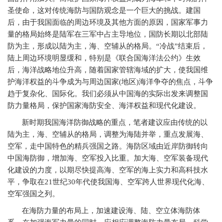
圣使命，这对传统海防与国防观念是一个巨大的挑战。建国
后，由于我国面临的周边环境及其他方面的原因，国家军事力
量的格局始终是陆军在三军中占主导地位，国防长期以北部陆
防为主，形成以陆为主，海、空辅从的格局。“冷战”结束后，
陆上周边环境明显缓和，特别是《联合国海洋法公约》生效
后，海洋战略地位升高，随着国家管辖海域的扩大，使我国维
护海洋权益的斗争成为与周边国家
(
地区
)
海洋争夺的焦点，斗争
趋于复杂化、国际化。我们必须从中国海的实际出发来调整国
防力量格局，保护国家海防安全、海洋权益和现代化建设。
新时期我国海洋防御战略的重点，笔者建议应由传统的以
陆为主，海、空辅从的格局，调整为海陆并举，重点发展海、
空军，走中国特色的精兵强国之路。海防区域由近岸防御转向
中国海防御，增加海、空军投入比重。加大海、空军装备现代
化建设的力度，以期尽快提高海、空军的海上实力和高科技水
平，争取在
21
世纪
30
年代使我国海、空军跨人世界现代化海、
空军强国之列。
在海防力量的布局上，加速建设海、陆、空立体海防体