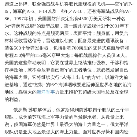
跑道上起降。联合强击战斗机将取代服现役的飞机——空军的
F-
l6
，海军的
A-6
、
F-14
以及一些
F
／
A-18
，还有海军陆战队的
AV-
86
。
1997
年初，美国国防部决定出资
4500
万美元研制一种名
为“弹药库战舰”的新型战舰，第一艘此型战舰计划于
2001
年下
水。这种战舰的特点是舰壳两层，表面平滑；舰身低，用复合
材料吸收雷达信号，雷达难以侦察；配备最先进的通讯设备；
装备
500
个导弹发射器，包括射程
700
海里的战斧式巡航导弹和
射程
250
海里的
155
毫米穿甲大炮；每艘战舰操作人员仅
50
人。
美国的这些举动表明，它要在世界上继续推行强权、干涉和指
挥棒政治，就不会放弃自己海军的王者地位，就必然发展自己
的海军力量。它将继续实行“从海上出击”的方针，以海洋为前
进基地，通过“控制”的
l6
个海洋咽喉要道延伸至世界各地的沿海
地区，靠强大的
海洋军事
力量来维护其超级大国地位及在全球
的利益。
俄罗斯
苏联解体后，俄罗斯得到前苏联四个舰队的三个半
舰队，成为前苏联海上军事力量的当然继承者。从数量上来
说，俄国海军仍然是世界上最强大的海上力量之一，俄太平洋
舰队仍是亚太地区最强大的海上力量。面对世界形势和国内经