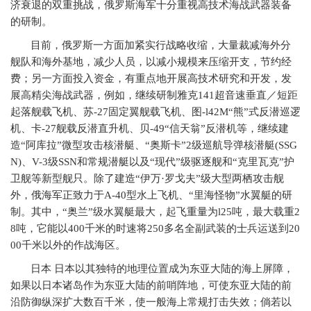
济衰退的双重挑战，俄罗斯海军十分重视高技术海战武器装备
的研制。
目前，俄罗斯一方面加紧实行战略收缩，大量裁减海外分
舰队和海外基地，减少人员，以减小规模来压缩开支，节约经
费；另一方面投入资金，有重点地开展高技术研究和开发，发
展高精尖海战武器，例如，继续研制雅克
141
超音速垂直／短距
起落舰载飞机、苏
-27
固定翼舰载飞机、图
-l42M
“熊”式反潜巡逻
机、卡
-27
舰载反潜直升机、贝
-49
“信天翁”反潜机等，继续建
造“阿库拉”微型攻击核潜艇、“奥斯卡”
2
级巡航导弹核潜艇
(SSG
N)
、
V-3
级
SSN
和常规潜艇以及“现代”级驱逐舰和“克里瓦克”护
卫舰等新型舰只。除了建造“伊万·罗戈夫”级大型两栖攻击舰
外，俄海军正致力于
A-40
型水上飞机、“里海怪物”水翼艇的研
制。其中，“奥兰”级水翼艇最大，起飞重量为
l25
吨，最大载重
2
8
吨，它能以
400
千米的时速将
250
多名全副武装的士兵运送到
20
00
千米以外的作战海区。
日本
日本以其独特的地理位置成为东亚大陆的海上屏障，
如果以日本诸岛作为东亚大陆的前哨阵地，可使东亚大陆的前
沿防御纵深扩大数百千米，使一般海上常规打击失效；倘若以