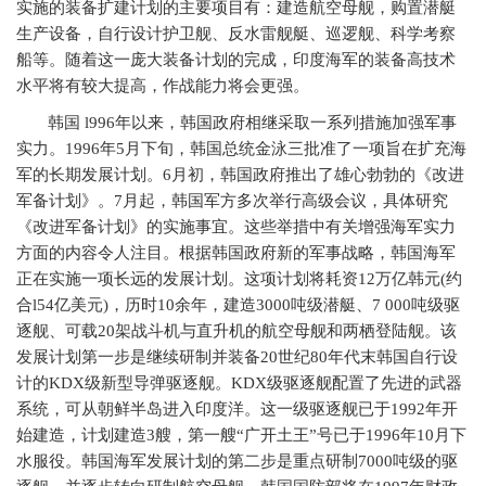
实施的装备扩建计划的主要项目有：建造航空母舰，购置潜艇
生产设备，自行设计护卫舰、反水雷舰艇、巡逻舰、科学考察
船等。随着这一庞大装备计划的完成，印度海军的装备高技术
水平将有较大提高，作战能力将会更强。
韩国
l996
年以来，韩国政府相继采取一系列措施加强军事
实力。
1996
年
5
月下旬，韩国总统金泳三批准了一项旨在扩充海
军的长期发展计划。
6
月初，韩国政府推出了雄心勃勃的《改进
军备计划》。
7
月起，韩国军方多次举行高级会议，具体研究
《改进军备计划》的实施事宜。这些举措中有关增强海军实力
方面的内容令人注目。根据韩国政府新的军事战略，韩国海军
正在实施一项长远的发展计划。这项计划将耗资
12
万亿韩元
(
约
合
l54
亿美元
)
，历时
10
余年，建造
3000
吨级潜艇、
7 000
吨级驱
逐舰、可载
20
架战斗机与直升机的航空母舰和两栖登陆舰。该
发展计划第一步是继续研制并装备
20
世纪
80
年代末韩国自行设
计的
KDX
级新型导弹驱逐舰。
KDX
级驱逐舰配置了先进的武器
系统，可从朝鲜半岛进入印度洋。这一级驱逐舰已于
1992
年开
始建造，计划建造
3
艘，第一艘“广开土王”号已于
1996
年
10
月下
水服役。韩国海军发展计划的第二步是重点研制
7000
吨级的驱