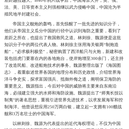
差距越拉越大。
l840
年鸦片战争后，中国海禁大开，英、俄、
法、美、日等资本主义列强相继以武力侵略中国，中国沦为半
殖民地半封建社会。
帝国主义舰炮的轰鸣，首先惊醒了一批先进的知识分子，
他们从帝国主义瓜分中国的行径中认识到海防之重要，看到了
差距之所在，也提出了救国救民之道。林则徐、魏源便是这批
知识分子中的两位代表人物。林则徐主张用海关银两“制炮造
船”，“必求极利极坚”，秘密购置了西洋船只与火炮，新建和改
装包括虎门要塞在内的各地炮台，使岸炮增至
300
余门，还主持
了改造民船、改进船炮技术的事务。魏源整理出版了《海国图
志》，着重叙述世界各国的地理分布和历史政情，介绍世界海
洋斗争史实，探求富国强兵、抵御外侮之道，阐明保卫海防的
重要意义。魏源指出，今后对中国的威胁将主要来自东南沿
海，必须建立强大的水师和海防设施。魏源提出了“师夷长技以
制夷”的著名思想，重视引进世界先进技术，以求发展海军和控
制海洋。他曾设想应用
250
万两白银，建立起一支拥有
100
艘战
舰和
3
万名壮士的中国海军。
以林则徐、魏源为代表提出的近代海权理论，不仅为中国