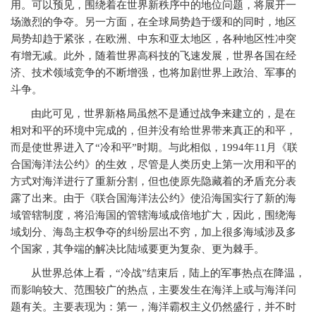
用。可以预见，围绕着在世界新秩序中的地位问题，将展开一
场激烈的争夺。另一方面，在全球局势趋于缓和的同时，地区
局势却趋于紧张，在欧洲、中东和亚太地区，各种地区性冲突
有增无减。此外，随着世界高科技的飞速发展，世界各国在经
济、技术领域竞争的不断增强，也将加剧世界上政治、军事的
斗争。
由此可见，世界新格局虽然不是通过战争来建立的，是在
相对和平的环境中完成的，但并没有给世界带来真正的和平，
而是使世界进入了“冷和平”时期。与此相似，
1994
年
11
月《联
合国海洋法公约》的生效，尽管是人类历史上第一次用和平的
方式对海洋进行了重新分割，但也使原先隐藏着的矛盾充分表
露了出来。由于《联合国海洋法公约》使沿海国实行了新的海
域管辖制度，将沿海国的管辖海域成倍地扩大，因此，围绕海
域划分、海岛主权争夺的纠纷层出不穷，加上很多海域涉及多
个国家，其争端的解决比陆域要更为复杂、更为棘手。
从世界总体上看，“冷战”结束后，陆上的军事热点在降温，
而影响较大、范围较广的热点，主要发生在海洋上或与海洋问
题有关。主要表现为：第一，海洋霸权主义仍然盛行，并不时