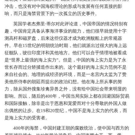
冲击，也没有对中国海权理论的形成与发展有任何直接的影
响，而只是海禁背景下的一次孤立的历史事件。
英国学者杰弗里·蒂尔对此评论道，中国帝国的情况特别有
趣，中国肯定具备从事海洋事业的能力，他们很早就使用十字
测高杆和磁罗盘，后来这些仪器才成为欧洲舰船上的常规器
件。早在
15
世纪的明朝统治时期，他们就派出过很大的海上远
征舰队，驶往印度洋和其他地方。他们可以合乎情理地被看成
是“世界上最强的海上实力”。但是，中国的海上实力是为了永
世长存而过分矫揉造作出来的。这个最好的海上实力范例不是
来自社会的、地理的或经济的环境，而是一名宫内太监为了赞
美他所侍奉的朝廷而提出的政治幻想。他在海上所从事的努
力，除从国外搜集珍禽异兽之外，没有给中国社会带来明显的
影响。所以，随后的
400
年，中国当局实际上都在回避国际贸易
和国际接触，除非是出于恩惠和宠爱而对十分尊敬的外国人做
出偶然的让步。在
19
和
20
世纪，中国不是海上实力的代表，而
是海上实力的受害者。
400
年的海禁，中国封建王朝的腐败统治，使中国与西方的