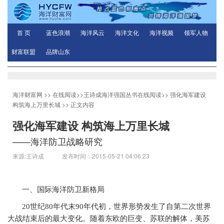
首 页
蓝色浪潮
海洋风云
海洋文化
海洋视频
领军人物
财富联盟
品牌山东
海洋财富网
>>
在线阅读
>>
王诗成海洋强国丛书在线阅读
>>
强化海军建设
构筑海上万里长城
>> 正文内容
强化海军建设 构筑海上万里长城
——海洋防卫战略研究
来源:王诗成 发布时间：2015-05-21 04:06:23
一、国际海洋防卫新格局
20
世纪
80
年代末
90
年代初，世界形势发生了自第二次世界
大战结束后的最大变化。随着东欧的巨变、苏联的解体，美苏