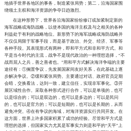
地插手世界各地区的事务，制造紧张局势；第二，沿海国家围
绕领土主权和海洋资源的争夺日趋激烈。
在这种形势下，世界各沿海国家纷纷修订或加紧制定新的
海军战略或海防战略，以使本国的海洋主权及与之相关的各种
利益处于有利的战略地位。新形势下的海军战略或海防战略并
不仅仅局限于军事手段，而是基于政治、外交、经济、军事等
各种手段。其表现形式有两种，即和平方式和非和平方式。和
平是当今时代的主流，战争不是现代政治的一种理想选择，“不
战而屈人之兵，善之善者也。”用和平方式解决海洋争端的主要
途径有：①搁置争议，先发展国家间友好关系，在此基础上逐
步解决争议。②缓和紧张局势。主要通过对话、政府官员定期
会晤，交换看法，达到一致，建立信任，实现非军事化。③开
展区域性合作。采取各种形式进行合作，可以是单项的，也可
以是综合的；可以是双边的，也可以是多边的；可以是民问
的，也可以是官方的；可以是短期的，也可以是长期的，从而
避免冲突。④在有争议的海域，对海洋资源实行共同开发。在
这方面，世界上许多国家积累了成功的经验。尽管和平方式是
理想的选择，但国家实力尤其是军事实力则是和平的“天平”上