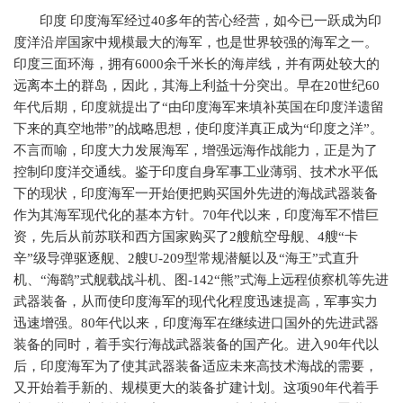
印度
印度海军经过
40
多年的苦心经营，如今已一跃成为印
度洋沿岸国家中规模最大的海军，也是世界较强的海军之一。
印度三面环海，拥有
6000
余千米长的海岸线，并有两处较大的
远离本土的群岛，因此，其海上利益十分突出。早在
20
世纪
60
年代后期，印度就提出了“由印度海军来填补英国在印度洋遗留
下来的真空地带”的战略思想，使印度洋真正成为“印度之洋”。
不言而喻，印度大力发展海军，增强远海作战能力，正是为了
控制印度洋交通线。鉴于印度自身军事工业薄弱、技术水平低
下的现状，印度海军一开始便把购买国外先进的海战武器装备
作为其海军现代化的基本方针。
70
年代以来，印度海军不惜巨
资，先后从前苏联和西方国家购买了
2
艘航空母舰、
4
艘“卡
辛”级导弹驱逐舰、
2
艘
U-209
型常规潜艇以及“海王”式直升
机、“海鹞”式舰载战斗机、图
-142
“熊”式海上远程侦察机等先进
武器装备，从而使印度海军的现代化程度迅速提高，军事实力
迅速增强。
80
年代以来，印度海军在继续进口国外的先进武器
装备的同时，着手实行海战武器装备的国产化。进入
90
年代以
后，印度海军为了使其武器装备适应未来高技术海战的需要，
又开始着手新的、规模更大的装备扩建计划。这项
90
年代着手