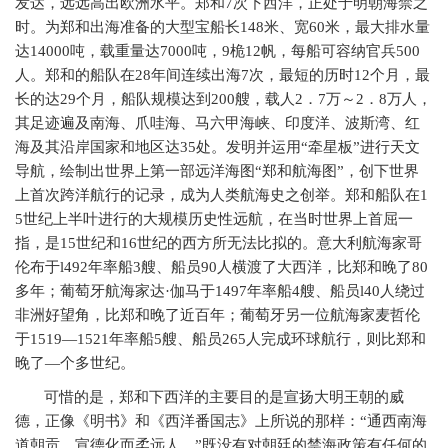
发达，远远高出欧洲水平。郑和
7
次下西洋，正处于明朝海禁之
时。为郑和出海准备的大型宝船长
148
米、宽
60
米，最大排水量
达
14000
吨，载重量达
7000
吨，
9
桅
12
帆，每船可容纳官兵
500
人。郑和的船队在
28
年间连续出海
7
次，最短的历时
12
个月，最
长的达
29
个月，船队规模达到
200
艘，载人
2
．
7
万～
2
．
8
万人，
其足迹遍及南海、爪哇海、马六甲海峡、印度洋、波斯湾、红
海及其沿岸国家和地区达
35
处。发明并运用“牵星板”进行天文
导航，绘制出世界上第一部远洋海图“郑和航海图”，创下世界
上首次跨洋航行的记录，成为人类航海史之创举。郑和船队在
1
5
世纪上半叶进行的大规模历史性远航，在当时世界上首屈一
指，是
15
世纪和
16
世纪的西方所无法比拟的。意大利航海家哥
伦布于
l492
年率船
3
艘、船员
90
人横渡了大西洋，比郑和晚了
80
多年；葡萄牙航海家达·伽马于
1497
年率船
4
艘、船员
l40
人绕过
非洲好望角，比郑和晚了近百年；葡萄牙另一位航海家麦哲伦
于
1519
—
1521
年率船
5
艘、船员
265
人完成环球航行，则比郑和
晚了—个多世纪。
可惜的是，郑和下西洋的主要目的是宣扬大明王朝的威
德，正像《明书》和《西洋番国志》上所说的那样：“通西南海
道朝贡，宣德化而柔远人。”既没有对朝廷的禁海政策有任何的