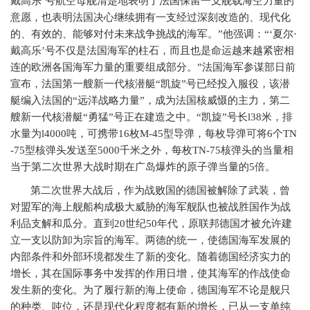
戴高乐’号航空母舰清楚地表明了法国保留一支舰载海空力量的
意愿，也表明法国决心继续拥有一支经过深刻改造的、现代化
的、有效的、能够对付未来战争挑战的海军。”他强调：“‘夏尔·
戴高乐’号不仅是法国海军的柱石，而且也是命运越来越紧密相
连的欧洲各国海军力量的重要组成部分。”法国海军参谋部日前
宣布，法国第一艘新一代核潜艇“凯旋”号已经投入服役，该潜
艇编入法国的“远洋战略力量”，成为法国核威慑的主力，第二
艘新一代核潜艇“勇猛”号正在建造之中。“凯旋”号长
l38
米，排
水量为
l4000
吨，可携带
16
枚
M-45
型导弹，每枚导弹可将
6
个
TN
-75
型核弹头发送至
5000
千米之外，每枚
TN-75
核弹头的当量相
当于第二次世界大战时期在广岛爆炸的原子弹当量的
5
倍。
第二次世界大战后，作为战败国的德国被解除了武装，曾
对盟军的海上舰船构成极大威胁的海军舰队也被战胜国作为战
利品支解和瓜分。直到
20
世纪
50
年代，原联邦德国才被允许建
立一支以防卸为宗旨的海军。两德的统一，使德国海军发展的
内部条件和外部环境都发生了新的变化。随着德国经济实力的
增长，其在国际事务中发挥的作用日增，使其海军的作战使命
发生新的变化。为了履行新的海上使命，德国海军不论是舰只
的种类、吨位，还是现代化程度都有新的增长，已从一支单纯