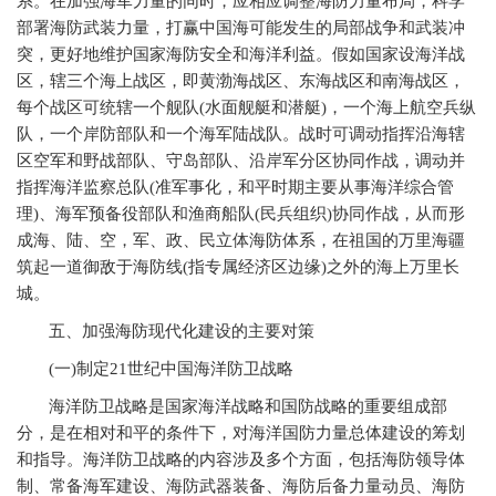
系。在加强海军力量的同时，应相应调整海防力量布局，科学
部署海防武装力量，打赢中国海可能发生的局部战争和武装冲
突，更好地维护国家海防安全和海洋利益。假如国家设海洋战
区，辖三个海上战区，即黄渤海战区、东海战区和南海战区，
每个战区可统辖一个舰队
(
水面舰艇和潜艇
)
，一个海上航空兵纵
队，一个岸防部队和一个海军陆战队。战时可调动指挥沿海辖
区空军和野战部队、守岛部队、沿岸军分区协同作战，调动并
指挥海洋监察总队
(
准军事化，和平时期主要从事海洋综合管
理
)
、海军预备役部队和渔商船队
(
民兵组织
)
协同作战，从而形
成海、陆、空，军、政、民立体海防体系，在祖国的万里海疆
筑起一道御敌于海防线
(
指专属经济区边缘
)
之外的海上万里长
城。
五、加强海防现代化建设的主要对策
(
一
)
制定
21
世纪中国海洋防卫战略
海洋防卫战略是国家海洋战略和国防战略的重要组成部
分，是在相对和平的条件下，对海洋国防力量总体建设的筹划
和指导。海洋防卫战略的内容涉及多个方面，包括海防领导体
制、常备海军建设、海防武器装备、海防后备力量动员、海防