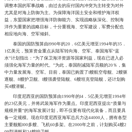
调整本国的军事战略，由过去的应付国内冲突为主转变为对外
尤其是对海上防御为主。为保障海洋国土安全和维护海洋权
益，东盟国家把增强海洋防御能力、实现战略纵深化、控制海
洋作为重要的战略目标，十分重视海、空军建设，军费分配也
相应地向海、空军倾斜。
泰国的国防预算由
l990
年的
20
．
6
亿美元增至
1994
年的
35
．
1
亿美元，预算资金重点从陆军转向海、空军。泰国海军“蓝
水”计划指出：“为了保卫海洋资源等国家利益，现在已进入必
须强化海军力量的时代。”为此，泰国削减陆军员额的
20
％，集
中力量发展海、空军。目前，泰国已购置了
l
艘航空母舰、
2
艘驱
逐舰、
8
艘护卫舰、
l
艘强袭登陆舰、
6
艘坦克登陆舰，还计划购
买
4
艘潜艇。
印度尼西亚的国防预算由
1990
年的
l4
．
5
亿美元增至
1994
年
的
23
亿美元，并将武装海军作为重点。印度尼西亚提出“质量与
规模并重”的海军发展计划，即不仅要有现代化装备，而且要具
备一定规模。现在印度尼西亚海军总兵力达
44000
人，拥有各型
主要舰船
l00
多艘、飞机
60
多架。在
2000
年之前，计划购买
4
艘
2
09
型潜艇和
24
艘护卫艇。