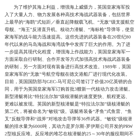
为了维护其海上利益，增强海上威慑力，英国皇家海军投
入了大量人力、物力发展各种高技术海战武器装备，包括世界
上最早的“海鹞”式短距／垂直起降舰载飞机、“无敌”级支援航空
母舰、“海王”反潜直升机、核动力潜艇、“海标枪”导弹等，使皇
家海军的战斗能力迅速提高。这些先进的武器装备在
20
世纪
80
年代以来的马岛海战和海湾战争中发挥了巨大的作用。为了进
一步提高其现代化程度，增强海上作战能力，英国皇家海军一
方面采取自行研制、合作开发等方式加强高技术海战武器装备
的研制，另一方面对现有装备进行高技术改造。
1989
年，英国
皇家海军的“无敌”号航空母舰在德文港船厂进行现代化改装。
目前，英国国防部与
GEC-
马可尼公司签订了价值
20
亿英镑的合
同，用于为英国皇家海军订购首批
3
艘新一代核动力攻击潜艇。
新型潜艇将比“特拉法尔加”级核潜艇的速度更快、航程更远、
更难以被发现。英国的新型核潜艇是“特拉法尔加”级核潜艇的
第二代，将被命名为“敏锐”级。该艇将装备“矛鱼”式鱼雷、“鱼
叉”反舰导弹和“战斧”对地攻击导弹等
36
件武器。“敏锐”级核潜
艇的排水量为
6000
吨，其动力是罗尔斯
-
罗伊斯公司开发的
PRW
2
型核反应堆。反应堆的堆芯在核潜艇的
25
～
30
年的服役期间不