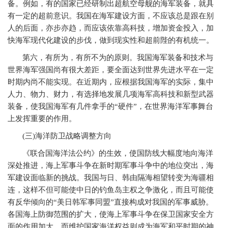
备。例如，有的国家已经研制出超航空母舰的海军装备，就具
有一定的超前意识。我国在海军建设方面，不应该总是跟在别
人的后面，亦步亦趋，而应该依靠高科技，增加资金投入，加
快海军现代化建设的步伐，做到现实性和超前陛的有机统一。
第六，有所为，有所不为的原则。我国海军装备和技术与
世界海军强国尚有很大差距，要全面达到世界先进水平在一定
时期内尚不能实现。在近期内，应根据我国海军的实际，集中
人力、物力、财力，有选择地发展几项海军高科技和新型武器
装备，使我国海军有几件拿手的“硬件”，在世界海洋军事舞台
上发挥重要的作用。
(
三
)
海洋防卫战略调整方向
《联合国海洋法公约》的生效，使国防线大幅度地向海洋
深处推进，海上军事斗争在新时期军事斗争中的地位突出，海
军建设面临新的挑战。我国与日、韩由隔海相望转变为海疆相
连，这样不但可能使中日的钓鱼岛主权之争激化，而且可能使
有反华倾向的“美日韩军事同盟”直接构成对我国的军事威胁。
各国海上防御范围的扩大，使海上军事斗争在保卫国家安全方
面的作用加大。而维护国家海洋权益则成为海军和平时期的神