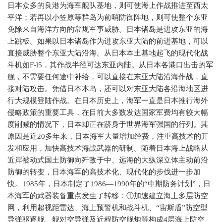
日本众多的良港为海军舰队基地，则可使海上作战推进至西太
平洋；若再以小笠原等群岛为前哨防御阵地，则可使整个东亚
免除来自海洋方向的常规军事威胁。日本诸岛是进攻东亚的海
上跳板。如果以日本诸岛作为进攻东亚大陆的前进基地，可以
直接威胁整个东亚大陆沿海。从日本本土基地起飞的现代化战
斗机如
F-l5
，其作战半径可达东亚内陆。从日本各港口出击的军
舰，不需要任何途中补给，可以直接在东亚大陆沿海作战，直
接对陆攻击。凭借日本本岛，还可以对东亚大陆各沿海地区进
行大规模登陆作战。在日本历史上，海军一直是日本推行海外
侵略政策的重要工具，在目前大多数发达国家军费均有较大幅
度削减的情况下，日本却正在跻身于世界海军强国的行列。其
原因是近
20
多年来，日本海军大量增加经费，注重高技术的开
发和应用，加快高技术海战武器的研制。随着日本海上战略从
近岸被动式国土防御向歼敌于中、远海的大纵深立体主动前沿
防御的转变，日本海军的高技术化、现代化的步伐进一步加
快。
1985
年，日本制定了
1986—1990
年的“中期防务计划”，日
本海军的武器装备重点发生了转移：①加速建立海上多层防空
网，利用超视距雷达、海上预警机和战斗机、“宙斯盾”防空型
导弹驱逐舰、舰对空导弹及近程防空舰炮等构成
4
层海上防空