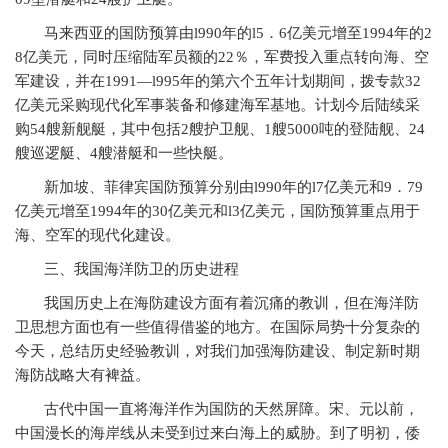
马来西亚的国防预算由
l990
年的
l5
．
6
亿美元增至
1994
年的
2
8
亿美元，同时压缩陆军员额的
22
％，军费投入重点转向海、空
军建设，并在
1991—l995
年的第六个五年计划期间，拨专款
32
亿美元采购现代化军事装备和修建海军基地。计划今后陆续采
购
54
艘新舰艇，其中包括
2
艘护卫舰、
1
艘
5000
吨的登陆舰、
24
艘巡逻艇、
4
艘潜艇和一些快艇。
新加坡、菲律宾国防预算分别由
l990
年的
l7
亿美元和
9
．
79
亿美元增至
1994
年的
30
亿美元和
l3
亿美元，国防预算重点用于
海、空军的现代化建设。
三、我国海洋防卫的历史进程
我国历史上在海防建设方面有着沉痛的教训，但在海洋防
卫思想方面也有一些值得借鉴的地方。在国际局势十分复杂的
今天，总结历史经验教训，对我们加强海防建设、制定新时期
海防战略大有裨益。
古代中国一直将海洋作为国防的天然屏障。宋、元以前，
中国漫长的海岸线从未受到过来白海上的威胁。到了明初，倭