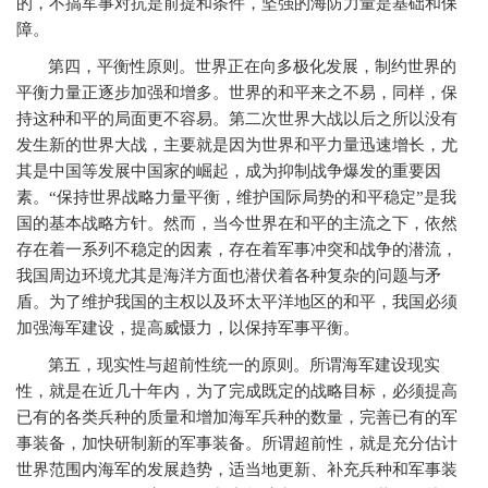
的，不搞军事对抗是前提和条件，坚强的海防力量是基础和保
障。
第四，平衡性原则。世界正在向多极化发展，制约世界的
平衡力量正逐步加强和增多。世界的和平来之不易，同样，保
持这种和平的局面更不容易。第二次世界大战以后之所以没有
发生新的世界大战，主要就是因为世界和平力量迅速增长，尤
其是中国等发展中国家的崛起，成为抑制战争爆发的重要因
素。“保持世界战略力量平衡，维护国际局势的和平稳定”是我
国的基本战略方针。然而，当今世界在和平的主流之下，依然
存在着一系列不稳定的因素，存在着军事冲突和战争的潜流，
我国周边环境尤其是海洋方面也潜伏着各种复杂的问题与矛
盾。为了维护我国的主权以及环太平洋地区的和平，我国必须
加强海军建设，提高威慑力，以保持军事平衡。
第五，现实性与超前性统一的原则。所谓海军建设现实
性，就是在近几十年内，为了完成既定的战略目标，必须提高
已有的各类兵种的质量和增加海军兵种的数量，完善已有的军
事装备，加快研制新的军事装备。所谓超前性，就是充分估计
世界范围内海军的发展趋势，适当地更新、补充兵种和军事装