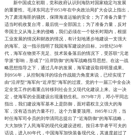
新中国成立初期，党和政府认识到海防对国家稳定与发展
的重要性。毛泽东同志于
l953
年在中央政治局扩大会议上指出，
为了肃清海匪的骚扰，保障海道运输的安全；为了准备力量于
适当时机收复台湾，最后统一全部国土；为了准备力量，反对
帝国主义从海上来的侵略，我们必须在一个较长时期内，根据
工业发展的情况和财政的情况，有计划地逐步地建设一支强大
的海军。这一指示指明了我国海军建设的目标。
20
世纪
50
年
代，海军在物资不充足、技术装备落后的情况下，受苏联“元老
学派”影响，形成了“沿岸防御”的海军战略指导思想。在这一战
略思想指导之下，通过几年的发展，海军建设取得明显成果。
到
l956
年，从控制海洋的综合作战能力角度来说，已经实现了
由“沿岸型”海军向“近岸型”海军的过渡。党的十一届三中全会决
定全党工作的着重点转移到社会主义现代化建设上来。这一决
定，使海军的全面建设出现蓬勃生机。
l979
年
7
月，邓小平同志
指出，我们建设海军基本上是防御，面对霸权主义强大的海
军，没有适当的力量不行。这个力量要顶用。
l985
年
12
月，当
时任海军司令员的刘华清同志提出了“近海防御”的海军战略，
大大加快了人民海军的现代化建设进程。按日本学者平可夫的
话说，进入
80
年代，中国海军加快装备现代化，其速度超过了