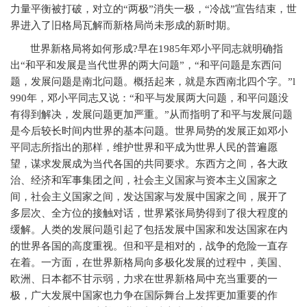
力量平衡被打破，对立的“两极”消失一极，“冷战”宣告结束，世
界进入了旧格局瓦解而新格局尚未形成的新时期。
世界新格局将如何形成
?
早在
1985
年邓小平同志就明确指
出“和平和发展是当代世界的两大问题”，“和平问题是东西问
题，发展问题是南北问题。概括起来，就是东西南北四个字。”
l
990
年，邓小平同志又说：“和平与发展两大问题，和平问题没
有得到解决，发展问题更加严重。”从而指明了和平与发展问题
是今后较长时间内世界的基本问题。世界局势的发展正如邓小
平同志所指出的那样，维护世界和平成为世界人民的普遍愿
望，谋求发展成为当代各国的共同要求。东西方之间，各大政
治、经济和军事集团之间，社会主义国家与资本主义国家之
间，社会主义国家之间，发达国家与发展中国家之间，展开了
多层次、全方位的接触对话，世界紧张局势得到了很大程度的
缓解。人类的发展问题引起了包括发展中国家和发达国家在内
的世界各国的高度重视。但和平是相对的，战争的危险一直存
在着。一方面，在世界新格局向多极化发展的过程中，美国、
欧洲、日本都不甘示弱，力求在世界新格局中充当重要的一
极，广大发展中国家也力争在国际舞台上发挥更加重要的作