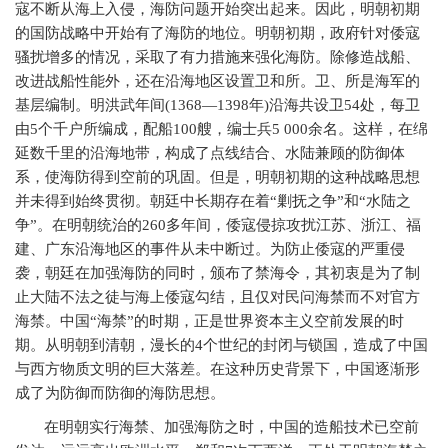
寇不断从海上入侵，海防问题开始突出起来。因此，明朝初期
的国防战略中开始有了海防的地位。明朝初期，政府针对倭寇
骚扰增多的情况，采取了有力措施来强化海防。除修造战船、
改进战船性能外，还在沿海地区设置卫和所。卫、所是海军的
基层编制。明洪武年间
(1368—1398
年
)
沿海共设卫
54
处，每卫
由
5
个千户所编成，配船
100
艘，编士兵
5 000
余名。这样，在绵
延数千里的沿海地带，构成了点线结合、水陆兼顾的防御体
系，使海防得到空前的巩固。但是，明朝初期的这种战略思想
并未得到始终贯彻。朝廷中长期存在着“剿抚之争”和“水陆之
争”。在明朝统治的
260
多年间，倭寇侵掠攻扰江苏、浙江、福
建、广东沿海地区的事件从未中断过。为防止倭寇的严重侵
袭，朝廷在加强海防的同时，颁布了禁海令，其初衷是为了制
止大陆不法之徒与海上倭寇勾结，且仅对民问海禁而不对官方
海禁。中国“海禁”的时期，正是世界资本主义空前发展的时
期。从明朝到清朝，漫长的
4
个世纪的封闭与锁国，造成了中国
与西方物质文明的巨大落差。在这种历史背景下，中国逐渐形
成了为防御而防御的海防思想。
在明朝实行海禁、加强海防之时，中国的造船技术已空前