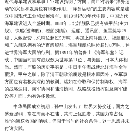
近代海军建设和军事工业建设指明了方向，而且对后来“洋务运
动”的兴起和发展也有积极作用。“洋务运动”的主要内容就是建
立中国现代工业和发展海军。到
19
世纪
80
年代中期，中国近代
海军建设进入全盛时期。
l888
年，北洋舰队已拥有铁甲船
(
主力
舰
)
、快船
(
巡洋舰
)
、碰船
(
炮艇
)
、运船、通讯船、鱼雷艇等
25
艘，大致配套，总吨位超过
5
万吨，再加上南洋舰队、福建舰队
和广东舰队拥有的近百艘舰船，海军舰船总吨位超过
8
万吨，跨
进世界海军大国的行列。据
1891
年的普鲁士《海军年鉴》记
载，中国当时拥有战舰数为世界第
11
位，与美国、日本大体相
当。然而，严酷的历史事实是，中日甲午海战使北洋海军全军
覆没。甲午之耻，除了清王朝政治腐败是根本原因外，在军事
方面也有着极其深刻的教训。诸如在夺取和保持制海权、海军
的战略运用、海军协同和陆海协同、战略战役指挥以及海军建
设等方面，均有许多败笔。
中华民国成立初期，孙中山发出了“世界大势变迁，国力之
盛衰强弱，常在海而不在陆，其海上优胜者，其国力常占优
胜”的海权救国的呐喊，但限于当时的社会条件，这一思想并未
付诸实践。