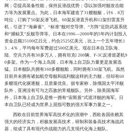
网；②提高装备性能，保持反潜战优势；③以加强对舰攻击能
力等为发展重点。为此，日本海军建造了
31
艘舰艇，计
6
．
8
万
吨位，订购了
50
架反潜飞机、
60
架反潜直升机和
12
架扫雷直升
机，引进了“海麻雀”、“标准”舰对空导弹、“方阵”近防武器系统
和“捕鲸叉”反舰导弹等。日本在
1996—2000
年的
5
年内计划投入
资金总额
25100
亿日元，约合
2525
亿美元，比上一个五年增长
1
3
．
4
％，平均每年军费超过
500
亿美元。现在日本自卫队海、
陆、空兵力共有
30
多万人，拥有坦克
l 200
辆、
F-3C
反潜巡逻机
9
0
多架。作为一个海上岛国，日本海上自卫队力量更是发展迅
猛。日本舰队共拥有
160
多艘舰船，同时拥有
330
架飞机。虽然
目前并未拥有诸如航空母舰和战列舰这样的主力舰，但却有
60
多艘现代化驱逐舰，且质量优良。据专家称，除俄国太平洋舰
队外，亚洲没有可与之匹敌的常规舰队。另外，除美国海军
外，日本海上自卫队是惟一拥有“宙斯盾”式巡洋舰的海军。日
本自卫队已经成为世界上屈指可数的强大军事力量之一。
西欧在目前世界海军高技术化的浪潮中，西欧各国依赖其
强大的经济实力，积极发展高技术，研制和装备高技术海战武
器，组成了具有现代作战能力的几支现代化海上舰队。