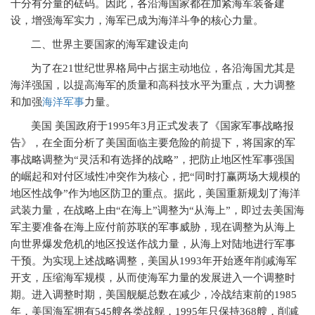
十分有分量的砝码。因此，各沿海国家都在加紧海军装备建
设，增强海军实力，海军已成为海洋斗争的核心力量。
二、世界主要国家的海军建设走向
为了在
21
世纪世界格局中占据主动地位，各沿海国尤其是
海洋强国，以提高海军的质量和高科技水平为重点，大力调整
和加强
海洋军事
力量。
美国
美国政府于
1995
年
3
月正式发表了《国家军事战略报
告》，在全面分析了美国面临主要危险的前提下，将国家的军
事战略调整为“灵活和有选择的战略”，把防止地区性军事强国
的崛起和对付区域性冲突作为核心，把“同时打赢两场大规模的
地区性战争”作为地区防卫的重点。据此，美国重新规划了海洋
武装力量，在战略上由“在海上”调整为“从海上”，即过去美国海
军主要准备在海上应付前苏联的军事威胁，现在调整为从海上
向世界爆发危机的地区投送作战力量，从海上对陆地进行军事
干预。为实现上述战略调整，美国从
1993
年开始逐年削减海军
开支，压缩海军规模，从而使海军力量的发展进入一个调整时
期。进入调整时期，美国舰艇总数在减少，冷战结束前的
1985
年，美国海军拥有
545
艘各类战舰，
1995
年只保持
368
艘，削减