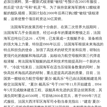
必加注燃料。第一艘新式核潜艇“敏锐”号预计在
2005
年服役，
然后是“伏击”号和“机灵”号。为了保持皇家海军拥有
12
艘核潜
艇的舰队规模，英国计划在
2000
年后再订购
2
艘“敏锐”级核潜
艇，这将使整个项目耗资达
30
亿英镑。
法国海军的发展历程十分曲折。在第二次世界大战期间，
法国海军几乎全面崩溃。经过
40
多年的重建和整顿之后，法国
海军总吨位已达
26
．
4
万吨，已发展成一支舰艇齐全、装备精良
的强大海上力量。特别是
l986
年以后，法国海军根据未来海战的
特点和担负的使命，加强了高技术的研究开发和应用，研制出
更现代化的舰艇和海战武器，如核动力航空母舰和第三代弹道
核潜艇，将法国海军舰艇的战术和技术性能提高到一个新的水
平。“冷战”结束后，法国海军在适当压缩装备数量的同时，加
快高技术海战武器的研制，重点是提高武器的质量。目前，法
国第一艘核动力航空母舰“夏尔·戴高乐”号已由法国船舶建造局
移交法国海军。“夏尔·戴高乐”号于
1987
年
11
月开始建造，
l994
年
5
月完成舰体建造工程。该舰具有先进的反雷达侦测系统，其
满负荷时重达
40500
吨，可容纳
2800
名官兵，将于
l999
年
7
月正
式服役。法国大西洋军区海军司令勒当泰克指出：“建造‘夏尔·