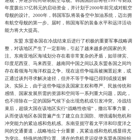
逐舰，并逐步转向研制航空母舰。韩国国防部将在
1997
年财政
年度拨出
37
亿韩元的启动资金，并计划于
2000
年前完成对航空
母舰的设计。
2000
年，韩国军队将装备空中加油系统，迈出拥
有航空母舰的第一步。届时，韩国海军的装备水平和远洋活动
能力将大大提高。
东盟
东盟各国在冷战结束后进行了积极的重要军事战略调
整，对该地区产生了一定影响，引起了越来越多的国家的关
注。东南亚地区海域划分存在着非常复杂的矛盾，如菲律宾、
印度尼西亚、马来西亚、越南同中国之间以及东盟各国之间均
存在着领海与海洋权益之争。现在这些争端虽被搁置起来，或
正通过谈判寻求解决途径，但并不等于争端已得到或接近解
决。实际上，由于这些争端涉及国家主权和尊严、民族传统和
感情、国家发展所需的资源和空间等一系列重大问题，因此，
也不排除在一定的国际气候下会出现危机或引发冲突。冷战结
束后，超级大国在该地区实行“战略性收缩”，撤出军事力量，
从而使该地区各国普遍产生了建立自主国防、增强遏制危机和
冲突能力的紧迫感和危机感。东南亚扼守着太平洋和印度洋之
间的交通要道，战略地位十分重要，其紧迫感和危机感显得尤
为突出。特殊的地理位置、潜在的危机意识促使东盟各国纷纷