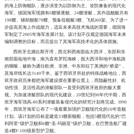
的海上防御舰队，逐步演变为以防御为主、攻防兼备的现代化
海军。德国海军现拥有
6
艘驱逐舰、
24
艘潜艇，其作战舰艇共有
198
艘、辅助舰船
78
艘、预备役舰艇
3
艘、飞机
l60
架。为了进一
步提高其海上作战能力，适应未来高技术海战的需要，德国海
军制定了
2005
年海军发展计划。该计划不仅规定德国海军未来
编制调整的目标，而且提出了其海军高技术化的具体措施。
西班牙北濒比斯开湾，西北和西南面临大西洋，东部和东
南部面临地中海，南为直布罗陀海峡，扼大西洋和地中海航路
的咽喉，被称为通往欧洲、非洲、中东和拉丁美洲的“桥梁”，
其海岸线长达
3140
千米。鉴于西班牙所处的特殊战略地位，西
班牙政府历来都把海军建设摆在重要位置上，而隐蔽性好、机
动性强、灵活性高的潜艇部队一直受到西班牙政府的极大重
视。为加速潜艇部队的现代化建设，
20
世纪到
90
年代中期，西
班牙海军强风
-80
系列潜艇装备现代化的研究计划将完成。
l990
年，西班牙海军公布了一项着重加强护卫舰现代化的
10
年造舰
计划。该计划的目标是建造
33
艘新舰船，包括
5
艘现代化的“巴
利阿里”级护卫舰和
6
艘“圣·玛丽亚”级护卫舰，在巴赞造船厂建
造
4
艘
F-100
级新型护卫舰。