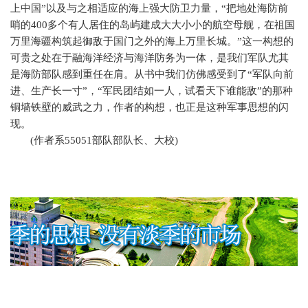
上中国”以及与之相适应的海上强大防卫力量，“把地处海防前
哨的
400
多个有人居住的岛屿建成大大小小的航空母舰，在祖国
万里海疆构筑起御敌于国门之外的海上万里长城。”这一构想的
可贵之处在于融海洋经济与海洋防务为一体，是我们军队尤其
是海防部队感到重任在肩。从书中我们仿佛感受到了“军队向前
进、生产长一寸”，“军民团结如一人，试看天下谁能敌”的那种
铜墙铁壁的威武之力，作者的构想，也正是这种军事思想的闪
现。
(
作者系
55051
部队部队长、大校
)