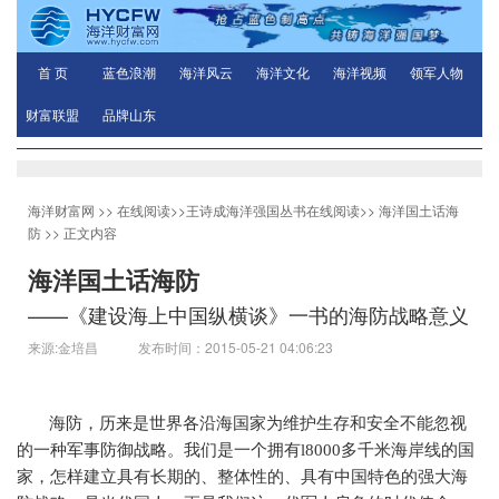
首 页
蓝色浪潮
海洋风云
海洋文化
海洋视频
领军人物
财富联盟
品牌山东
海洋财富网
>>
在线阅读
>>
王诗成海洋强国丛书在线阅读
>>
海洋国土话海
防
>> 正文内容
海洋国土话海防
——《建设海上中国纵横谈》一书的海防战略意义
来源:金培昌 发布时间：2015-05-21 04:06:23
海防，历来是世界各沿海国家为维护生存和安全不能忽视
的一种军事防御战略。我们是一个拥有
l8000
多千米海岸线的国
家，怎样建立具有长期的、整体性的、具有中国特色的强大海