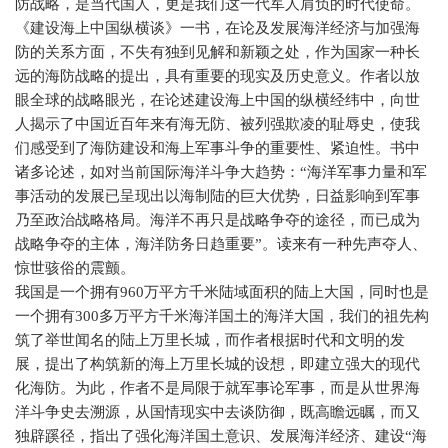
防战略，是当代国人，更是我们这一代军人肩负的时代使命。
《建设海上中国纵横谈》一书，在论及发展海洋经济与加强海
防的关系方面，不失有独到见解和新颖之处，作为国家一种长
远的海防战略的提出，具有重要的现实及历史意义。作者以放
眼全球的战略眼光，在论述建设海上中国的纵横经纬中，向世
人揭示了中国近百年来有海无防、被列强欺凌的耻辱史，使我
们感受到了海防建设和海上军事斗争的重要性、紧迫性。书中
诸多论述，如对当前国际海洋斗争大趋势：“海洋军事力量和军
事活动的发展已呈现出以海制陆的巨大优势，日益影响到军事
乃至政治战略格局。海洋不再只是战略争夺的途径，而已成为
战略争夺的主体，海洋防务日趋重要”。读来有一种先声夺人、
惊世骇俗的震颤。
我国是一个拥有
960
万平方千米陆域面积的陆上大国，同时也是
一个拥有
300
多万平方千米海洋国土的海洋大国，我们的祖先构
筑了举世闻名的陆上万里长城，而作者根据时代和文明的发
展，提出了构筑新的海上万里长城的设想，即建立强大的现代
化海防。为此，作者不是局限于就军事论军事，而是从世界海
洋斗争史去溯源，从国情现实中去谈防御，既高瞻远瞩，而又
独辟蹊径，指出了强化海洋国土意识、发展海洋经济、建设“海