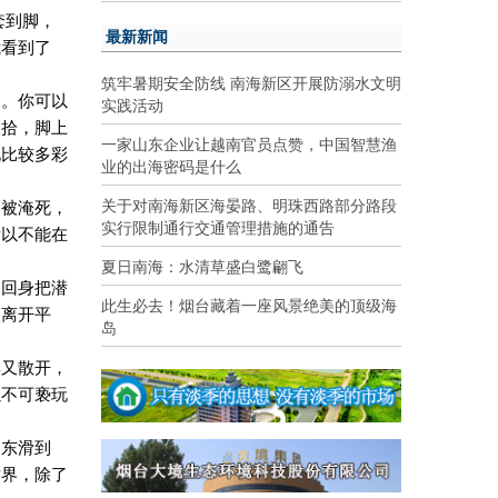
套到脚，
最新新闻
我看到了
筑牢暑期安全防线 南海新区开展防溺水文明
深。你可以
实践活动
收拾，脚上
一家山东企业让越南官员点赞，中国智慧渔
见比较多彩
业的出海密码是什么
关于对南海新区海晏路、明珠西路部分路段
是被淹死，
实行限制通行交通管理措施的通告
所以不能在
！
夏日南海：水清草盛白鹭翩飞
。回身把潜
此生必去！烟台藏着一座风景绝美的顶级海
慢离开平
岛
集又散开，
以不可亵玩
到东滑到
世界，除了