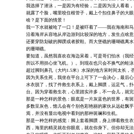
我选择了潜泳，一是因为有经验，二是因为没人看着，
就露了个脸，嘴里咬住根管子，戴上个扣住鼻子的大眼
啥？是下面的情景！
我一下水就被呛了一口！是被吓着了——我在海南和马
沿着海岸从容地从岸边游到比较深的地方，发生点啥意
还要穿防划破的脚蹼或者胶鞋。而大堡礁的珊瑚礁离水
的珊瑚礁。
要知道，虽然我喜欢在海边呆着，可是哥们怕水（我经
所以不用担心坐飞机。）。到现在也只会不换气的蛙泳
超过脚到鼻孔（大约
1.5
米）水深的地方呆时间太长，
因为关系生死，我坐在平台上可下了一会决心，最后心
水衣脱了，找了件救生衣系上，戴上脚蹼，运足气，扑
台。因为穿着救生衣，心里踏实许多，不一会儿，就完
那是一种怎样的景色：眼底是一片灰蓝色的世界，有斑
多数呈灰色，惚儿会有个别色彩艳丽的家伙从远处飘乎
焉，并没有显出电视中看到的那种斑斓和生机。
那是一种怎样的感觉：脚上套着脚蹼，身上绑着救生衣
西，海里的精灵就在你眼底，就在你身下。但你却无法