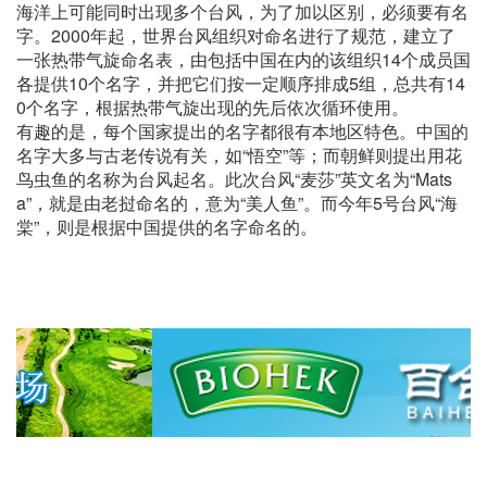
海洋上可能同时出现多个台风，为了加以区别，必须要有名
字。2000年起，世界台风组织对命名进行了规范，建立了
一张热带气旋命名表，由包括中国在内的该组织14个成员国
各提供10个名字，并把它们按一定顺序排成5组，总共有14
0个名字，根据热带气旋出现的先后依次循环使用。
有趣的是，每个国家提出的名字都很有本地区特色。中国的
名字大多与古老传说有关，如“悟空”等；而朝鲜则提出用花
鸟虫鱼的名称为台风起名。此次台风“麦莎”英文名为“Mats
a”，就是由老挝命名的，意为“美人鱼”。而今年5号台风“海
棠”，则是根据中国提供的名字命名的。