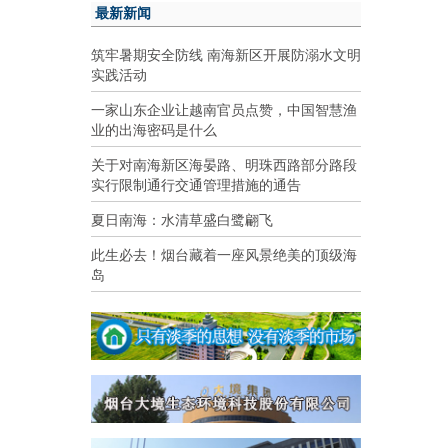
最新新闻
筑牢暑期安全防线 南海新区开展防溺水文明
实践活动
一家山东企业让越南官员点赞，中国智慧渔
业的出海密码是什么
关于对南海新区海晏路、明珠西路部分路段
实行限制通行交通管理措施的通告
夏日南海：水清草盛白鹭翩飞
此生必去！烟台藏着一座风景绝美的顶级海
岛