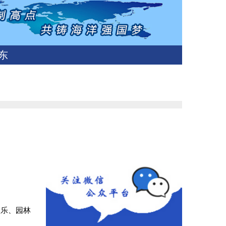
东
娱乐、园林