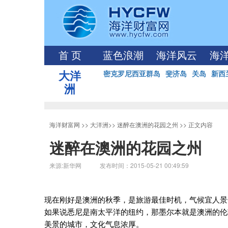
首 页
蓝色浪潮
海洋风云
海
大洋
密克罗尼西亚群岛
斐济岛
关岛
新西
洲
海洋财富网
>>
大洋洲
>>
迷醉在澳洲的花园之州
>> 正文内容
迷醉在澳洲的花园之州
来源:新华网 发布时间：2015-05-21 00:49:59
现在刚好是澳洲的秋季，是旅游最佳时机，气候宜人景
如果说悉尼是南太平洋的纽约，那墨尔本就是澳洲的伦
美景的城市，文化气息浓厚。