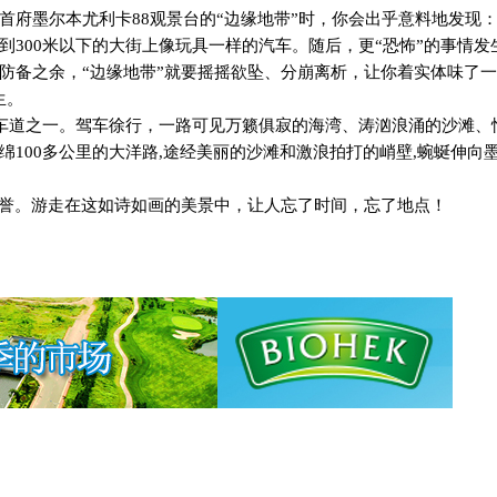
首府墨尔本尤利卡
88
观景台的“边缘地带”时，你会出乎意料地发现
到
300
米以下的大街上像玩具一样的汽车。随后，更“恐怖”的事情发
防备之余，“边缘地带”就要摇摇欲坠、分崩离析，让你着实体味了一
生。
车道之一。驾车徐行，一路可见万籁俱寂的海湾、涛汹浪涌的沙滩、
绵
100
多公里的大洋路
,
途经美丽的沙滩和激浪拍打的峭壁
,
蜿蜒伸向
美誉。游走在这如诗如画的美景中，让人忘了时间，忘了地点！