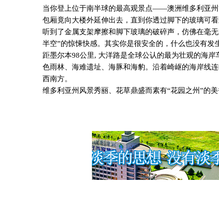
当你登上位于南半球的最高观景点——澳洲维多利亚州
包厢竟向大楼外延伸出去，直到你透过脚下的玻璃可看
听到了金属支架摩擦和脚下玻璃的破碎声，仿佛在毫无
半空”的惊悚快感。其实你是很安全的，什么也没有发
距墨尔本
98
公里
,
大洋路是全球公认的最为壮观的海岸
色雨林、海难遗址、海豚和海豹。沿着崎岖的海岸线连
西南方。
维多利亚州风景秀丽、花草鼎盛而素有“花园之州”的