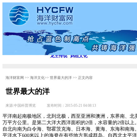
首 页
蓝色浪潮
海洋风云
海洋文化
海洋文化
海洋财富网6周年
建国60周年
后口王姓传承
龙王传说
妈祖文化
海洋财富网
>>
海洋文化
>>
世界最大的洋
>> 正文内容
世界最大的洋
来源:中国科普博览 发布时间：2015-05-21 04:08:13
平洋南起南极地区，北到北极，西至亚洲和澳洲，东界南、北
万平方公里。是第二大洋大西洋面积的2倍，水容量的2倍以上
自北向南为白令海、鄂霍茨克海、日本海、黄海、东海和南海。
平洋水下600米以上的海脊在有些地方形成群岛。自西北太平