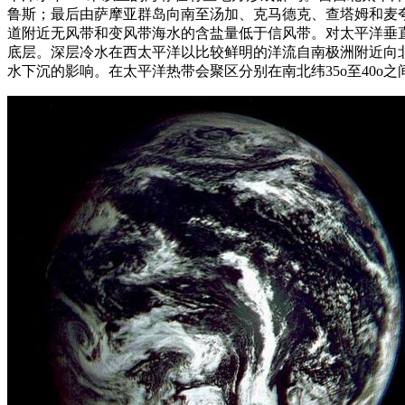
鲁斯；最后由萨摩亚群岛向南至汤加、克马德克、查塔姆和麦
道附近无风带和变风带海水的含盐量低于信风带。对太平洋垂
底层。深层冷水在西太平洋以比较鲜明的洋流自南极洲附近向
水下沉的影响。在太平洋热带会聚区分别在南北纬35o至40o之