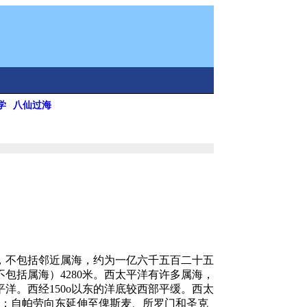
学
八仙过海
，不包括邻近属海，约为一亿六千五百二十五
包括属海）4280米。西太平洋有许多属海，
洋。西经150o以东的洋底较西部平缓。西太
劳；自帕劳向东延伸至俾斯麦、所罗门和圣克