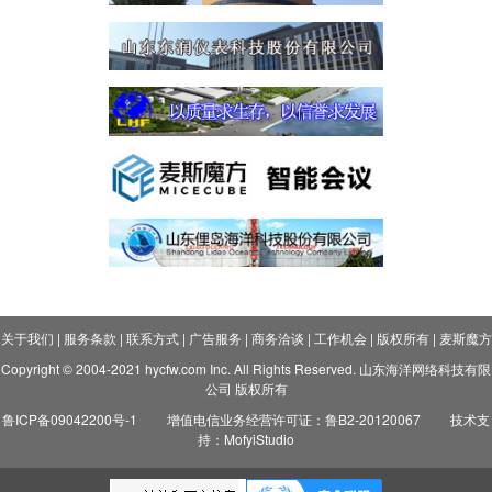
关于我们
|
服务条款
|
联系方式
|
广告服务
|
商务洽谈
|
工作机会
|
版权所有
|
麦斯魔方
Copyright © 2004-2021 hycfw.com Inc. All Rights Reserved. 山东海洋网络科技有限
公司 版权所有
鲁ICP备09042200号-1
增值电信业务经营许可证：鲁B2-20120067
技术支
持：MofyiStudio