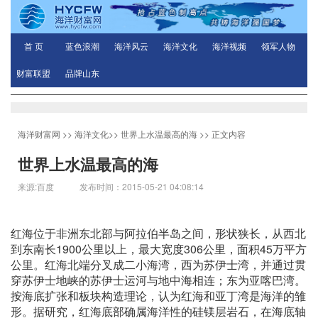
首 页
蓝色浪潮
海洋风云
海洋文化
海洋视频
领军人物
财富联盟
品牌山东
海洋财富网
>>
海洋文化
>>
世界上水温最高的海
>> 正文内容
世界上水温最高的海
来源:百度 发布时间：2015-05-21 04:08:14
红海位于非洲东北部与阿拉伯半岛之间，形状狭长，从西北
到东南长1900公里以上，最大宽度306公里，面积45万平方
公里。红海北端分叉成二小海湾，西为苏伊士湾，并通过贯
穿苏伊士地峡的苏伊士运河与地中海相连；东为亚喀巴湾。
按海底扩张和板块构造理论，认为红海和亚丁湾是海洋的雏
形。据研究，红海底部确属海洋性的硅镁层岩石，在海底轴