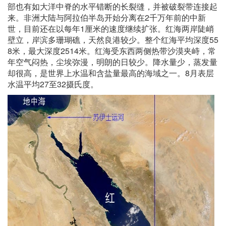
部也有如大洋中脊的水平错断的长裂缝，并被破裂带连接起
来。非洲大陆与阿拉伯半岛开始分离在2千万年前的中新
世，目前还在以每年1厘米的速度继续扩张。红海两岸陡峭
壁立，岸滨多珊瑚礁，天然良港较少。整个红海平均深度55
8米，最大深度2514米。红海受东西两侧热带沙漠夹峙，常
年空气闷热，尘埃弥漫，明朗的日较少。降水量少，蒸发量
却很高，是世界上水温和含盐量最高的海域之一。8月表层
水温平均27至32摄氏度。