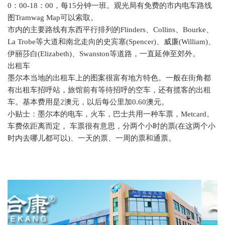
0
：
00-18
：
00
，每
15
分钟一班。观光局有免费的市内电车路线
图
Tramwag Map
可以索取。
市内的主要路线有东西平行排列的
Flinders
、
Collins
、
Bourke
、
La Trobe
等大道和南北走向的史宾塞
(Spencer)
、威廉
(William)
、
伊丽莎白
(Elizabeth)
、
Swanston
等道路，一直延伸至郊外。
出租车
墨尔本当地的出租车上的图案很富有地方特色。一般在街角都
有出租车招呼站，旅馆前有等待招呼的空车，还有揽客的出租
车。基本费用是
2
澳元，以后每公里加
0.60
澳元。
小贴士：墨尔本的电车，火车，巴士共用一种车票，
Metcard
。
车费依距离而定， 车票很有意思，分两个小时的票
(
在这两个小
时内去哪儿都可以
)
、一天的票、一周的票和通票。