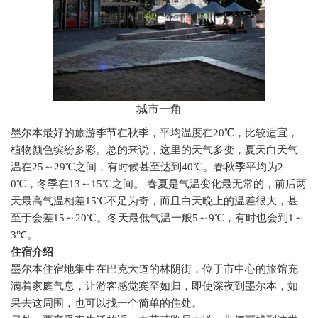
城市一角
墨尔本最好的旅游季节在秋季，平均温度在
20
℃，比较适宜，
植物颜色缤纷多彩。总的来说，这里的天气多变，夏天白天气
温在
25
～
29
℃之间，有时候甚至达到
40
℃。春秋季平均为
2
0
℃，冬季在
13
～
15
℃之间。 春夏是气温变化最无常的，前后两
天最高气温相差
15
℃不足为奇，而且白天晚上的温差很大，甚
至于会差
15
～
20
℃。冬天最低气温一般
5
～
9
℃，有时也会到
1
～
3
℃。
住宿介绍
墨尔本住宿地集中在巴克大道的林阴街，位于市中心的旅馆充
满着家庭气息，让游客感觉宾至如归，即使深夜到墨尔本，如
果去这周围，也可以找一个简单的住处。