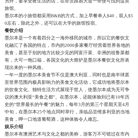
另外，要享受夜生活的话，在菲茨路易大道一带便可找到这类
旅馆。
墨尔本的小旅馆都采用
B&B
的方式，加上早餐单人
$40
，双人
$5
0
左右，除此之外，还可以在大学的旅馆投宿。
餐饮介绍
墨尔本是一个有着四分之一海外移民的城市，所以它的餐饮文
化融汇了各国的特点，市内的
2000
多家餐厅经营着世界各地的
美食，甚至于别的地方比较少见的阿富汗菜、非洲的祖鲁菜都
有，大可一饱口福，各国文化的大熔炉是墨尔本餐饮文化所表
现出来的一种风格。
一年一度的墨尔本美食节不仅是澳大利亚，同时也是南半球甚
至世界范围内极具影响力的美食文化活动，它成功地将墨尔本
的饮食文化、独特生活方式展现于世人，使墨尔本成为无可争
议的澳大利亚“美食之都”。在墨尔本，还能体验到已有
10
年历
史的“世界最长的午餐”的魅力，每年
3
月的第三个星期天至
4
月
中旬，在墨尔本
25
个地点同时举行，亲临品尝维多利亚的当地
美食，呷一口地道葡萄酒，这种体验令人难忘。
娱乐介绍
墨尔本有澳洲艺术与文化之都的美称，游客万不可错过在市内