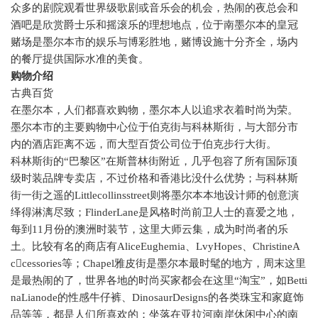
众多的剧院观看世界级歌剧或音乐会的机会，热闹的夜总会和
酒吧是欣赏爵士乐和摇滚乐的理想地点，位于南墨尔本的皇冠
赌场是墨尔本市的娱乐与博彩胜地，赌博设施十分齐全，场内
的餐厅提供国际水准的美食。
购物介绍
古典百货
在墨尔本，人们都喜欢购物，墨尔本人以追求衣着时尚为荣。
墨尔本市的主要购物中心位于伯克街与科林斯街，与大部分市
内的酒店距离不远，而大型百货公司位于伯克步行大街。
科林斯街的“巴黎区”在斯普林街附近，几乎包容了所有国际顶
级时装品牌专卖店，不过价格和香港比没什么优势；与科林斯
街一街之遥的
Littlecollinsstreet
则将墨尔本本地设计师的创意演
绎得淋漓尽致；
FlinderLane
是风格时尚前卫人士的喜爱之地，
每到
11
月份的澳洲时装节，这里大师云集，成为时尚者的乐
土。比较有名的商店有
AliceEughemia
、
LvyHopes
、
ChristineA
c

cessories
等；
Chapel
雅皮街是墨尔本最时髦的地方，周末这里
是最热闹的了，世界各地的时尚买家都会在这里“淘宝”，如
Betti
naLianode
的性感牛仔裤、
DinosaurDesigns
的各类珠宝和家庭饰
品等等，都是人们所喜欢的；坐落在亚拉河南岸休闲中心的南