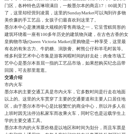
门区，各种特色店琳琅满目，一般墨尔本的商店
17
：
00
就关门
了，这里却经营到凌晨，这里的
SundayMarket
可以淘到许多物
美价廉的手工艺品，女孩子们最喜欢到这里了。
墨尔本中心是澳洲最大规模的零售商场之一，它呈雪糕筒形的
建筑环绕着一座有
100
多年历史的建筑物兴建，在古色古香的女
皇购物市场
(Queen Victoria Matket)
里购物是一种享受，这里最
有名的有朱古力、牛奶糖、润肤膏、树熊公仔和羊毛时装等。
维多利亚艺术中心市集是游客闲暇时间的好去处；肉食市场工
艺中心是墨尔本首屈一指的工艺品市场，如果想购买纪念品带
回国，可去那里逛逛。
交通介绍
市内火车
墨尔本的主要交通工具是市内火车，它多数时间是行走在地面
以上的。这里的火车贯穿了主要的交通要道和主要人口居住地
区，由于墨尔本市中心是比较繁忙的商业中心，所以许多人在
上班时因无法停泊私家车而改乘火车，同时它也是运载学生上
学的主要交通工具。
墨尔本市内的火车票价格是以地区和时间为划分，而且车票是