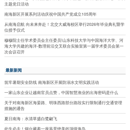
主题党日活动
南海新区开展系列活动庆祝中国共产党成立105周年
从南海启航 向未来奔赴！北交大威海校区举行2026年毕业典礼暨学
位授予仪式
穆穆院士任学术委员会主任委员!山东科技大学与中国海洋大学、河
海大学共建的海洋-数理前沿交叉联合实验室第一届学术委员会第一
次会议召开
最新新闻
筑牢暑期安全防线 南海新区开展防溺水文明实践活动
一家山东企业让越南官员点赞，中国智慧渔业的出海密码是什么
关于对南海新区海晏路、明珠西路部分路段实行限制通行交通管理
措施的通告
夏日南海：水清草盛白鹭翩飞
此生必去！烟台藏着一座风景绝美的顶级海岛