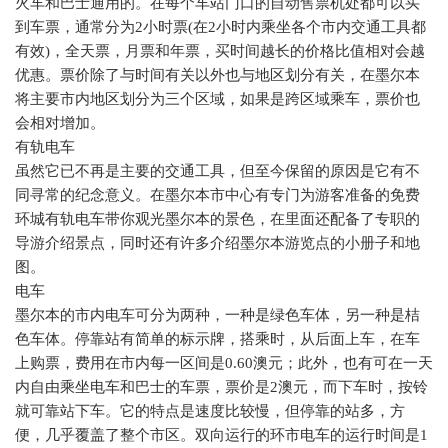
火车和巴士通用的。在每个车站门口的自动售票机处都可以买
到车票，通常分为
2
小时票
(
在
2
小时内乘坐各个市内交通工具都
有效
)
，全天票，月票和年票，买时间越长的价格比值相对会越
优惠。票价除了与时间有关以外也与地区划分有关，在墨尔本
将主要市内地区划分为三个区域，如果是跨区域乘车，票价也
会相对增加。
有轨电车
虽然它已不再是主要的交通工具，但至今保留的原因是它有不
同寻常的纪念意义。在墨尔本市中心有专门为游客准备的免费
环城有轨电车带你观光墨尔本的景色，在里面还配备了专职的
导游介绍景点，同时还有许多介绍墨尔本游览点的小册子和地
图。
电车
墨尔本的市内电车可分为两种，一种是绿色车体，另一种是桔
色车体。停靠站有简单的标示牌，搭乘时，从后面上车，在车
上购票，费用在市内每一区间是
0.60
澳元；此外，也有可在一天
内自由乘坐电车和巴士的车票，票价是
2
澳元，而下车时，按铃
就可靠站下车。它的特点是速度比较慢，但停靠的站多，方
便，几乎覆盖了整个市区。双向运行的环市电车的运行时间是
1