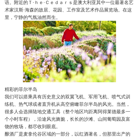
语。附近的Ｔ·ｈｅ·Ｃｅｄａｒｓ是澳大利亚其中一位最著名艺
术家汉斯·海森的故居、花园、工作室及艺术作品展览场。在这
里，宁静的气氛油然而生。
精彩的菲尔半岛
我们可以搭乘具有历史意义的双翼飞机、军用飞机、喷气式训
练机、热气球或者直升机从高空俯瞰菲尔半岛的风光。当然，
很多人会选择陆地交通工具（整个地区均距离阿得莱德最多一
个小时车程），沿途风光旖旎，长长的沙滩、山间葡萄园及富
饶的牧场，都尽收到眼底。
酿酒厂是麦拿伦谷区域的一部分，以红酒著名，但那里出产的