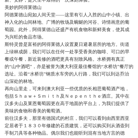
新、安静，是人生中难得的一次深刻体验。
美妙的阿得莱德山
阿德莱德山宛如人间天堂——这里有引人入胜的山中小镇、出
神入化的山间林地、广博的牧场及蜿蜒的河谷、诗情画意的葡
萄园。此外，阿得莱德山还盛产有机食物和新鲜美食，使其成
为兴旺的食品市场。
斯特灵曾是富裕的阿得莱德人设置夏日避暑居所的地方。街道
上绿林成荫，我们可以在任何一处享受香美的咖啡、可口的早
餐或午餐，新近装修的酒吧更具有别致风格。水桥拥有真正
的“山中酒吧”，亦是被誉为澳大利亚最佳餐馆的“水桥坊”餐厅的
选址。沿着“水桥坊”钢质水车旁的人行路，我们可以到达乔治
山深处的林地。
再向山里走，可来到澳大利亚一些优质的长相思葡萄酒产地，
包括Ｓｈａｗ＋Ｓｍｉｔｈ及Ｎｅｐｅｎｔｈｅ酒庄。其中在
汉多夫山及莱恩葡萄园更在高于地面的平台上，为我们提供了
美味的食物和香美的葡萄酒。
前往汉多夫，那里有德国式的村庄，我们可以看到由西里西亚
定居者于１８３０年修建的石质建筑，还可以购买到从酒壶到
手制刀具等各种物品。偶尔我们也能听到混有当地方言的德