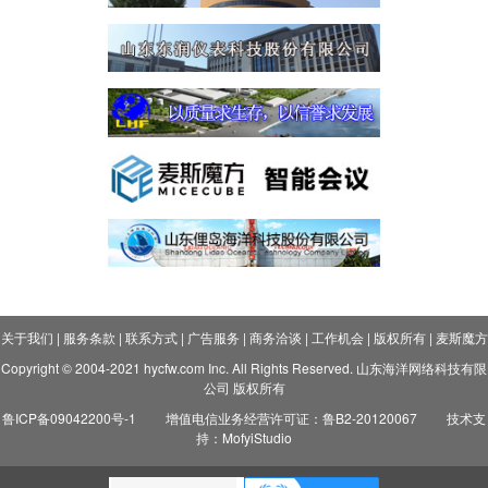
关于我们
|
服务条款
|
联系方式
|
广告服务
|
商务洽谈
|
工作机会
|
版权所有
|
麦斯魔方
Copyright © 2004-2021 hycfw.com Inc. All Rights Reserved. 山东海洋网络科技有限
公司 版权所有
鲁ICP备09042200号-1
增值电信业务经营许可证：鲁B2-20120067
技术支
持：MofyiStudio