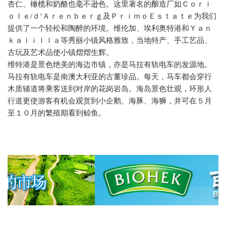
杏仁、橄榄和奶酪也毫不逊色。这里著名的酿造厂如Ｃｏｒｉ
ｏｌｅ/ｄ’Ａｒｅｎｂｅｒｇ及ＰｒｉｍｏＥｓｔａｔｅ为我们
提供了一个轻松和陶醉的环境。维伦加、埃利奥特港和Ｙａｎ
ｋａｌｉｌｌａ等秀丽小镇风格雅致，当地特产、手工艺品、
古玩及艺术品使小镇熠熠生辉。
维特港是景色绝美的海边市镇，亦是马拉有轨电车的发源地。
马拉有轨电车是南澳大利亚的古董珍品。每天，马车都会穿行
木质辅道将乘客送到对岸的花岗岩岛。海岛景色壮观，环形人
行道更使游客有机会观赏到小企鹅、海豚、海狮，并可在５月
至１０月的繁殖期看到鲸鱼。