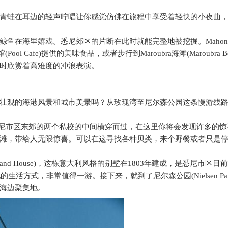
青蛙在耳边的轻声咛唱让你感觉仿佛在旅程中享受着轻快的小夜曲
鲸鱼在海里嬉戏。悉尼郊区的片断在此时就能完整地被挖掘。
Mahon
馆
(Pool Cafe)
提供的美味食品，或者步行到
Maroubra
海滩
(Maroubra B
时欣赏着高难度的冲浪表演。
壮观的海港风景和城市美景吗？从玫瑰湾至尼尔森公园这条慢游线
尼市区东郊的两个私校的中间横穿而过，在这里你将会发现许多的惊
滩，带给人无限惊喜。可以在这寻找各种贝类，来个野餐或者只是
land House)
，这栋意大利风格的别墅在
1803
年建成，是悉尼市区目前
地的生活方式，非常值得一游。接下来，就到了尼尔森公园
(Nielsen Pa
海边聚集地。