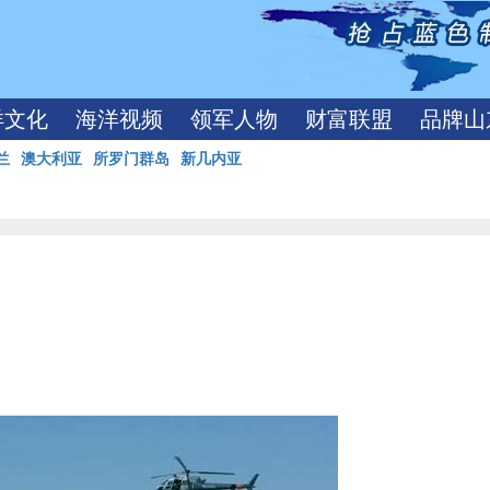
洋文化
海洋视频
领军人物
财富联盟
品牌山
兰
澳大利亚
所罗门群岛
新几内亚