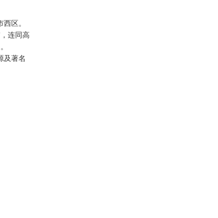
市西区。
帘，连同高
园。
源及著名