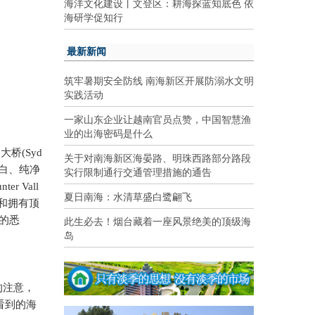
海洋文化建设丨文登区：耕海探蓝知底色 依
海研学促知行
最新新闻
筑牢暑期安全防线 南海新区开展防溺水文明
实践活动
一家山东企业让越南官员点赞，中国智慧渔
业的出海密码是什么
港大桥
(Syd
关于对南海新区海晏路、明珠西路部分路段
白、纯净
实行限制通行交通管理措施的通告
nter Vall
夏日南海：水清草盛白鹭翩飞
和拥有顶
此生必去！烟台藏着一座风景绝美的顶级海
的悉
岛
的注意，
看到的海