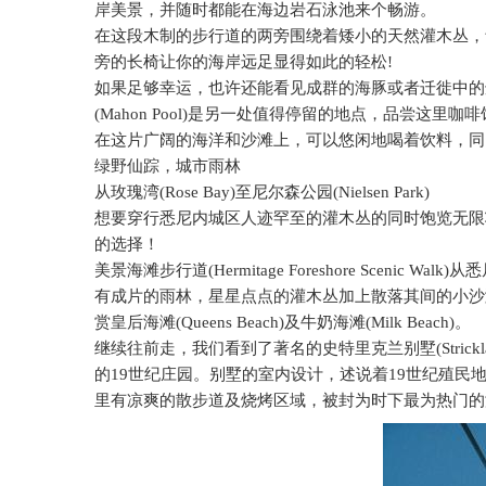
岸美景，并随时都能在海边岩石泳池来个畅游。
在这段木制的步行道的两旁围绕着矮小的天然灌木丛，
旁的长椅让你的海岸远足显得如此的轻松
!
如果足够幸运，也许还能看见成群的海豚或者迁徙中的
(Mahon Pool)
是另一处值得停留的地点，品尝这里咖啡
在这片广阔的海洋和沙滩上，可以悠闲地喝着饮料，同
绿野仙踪，城市雨林
从玫瑰湾
(Rose Bay)
至尼尔森公园
(Nielsen Park)
想要穿行悉尼内城区人迹罕至的灌木丛的同时饱览无限
的选择！
美景海滩步行道
(Hermitage Foreshore Scenic Walk)
从悉
有成片的雨林，星星点点的灌木丛加上散落其间的小沙
赏皇后海滩
(Queens Beach)
及牛奶海滩
(Milk Beach)
。
继续往前走，我们看到了著名的史特里克兰别墅
(Strick
的
19
世纪庄园。别墅的室内设计，述说着
19
世纪殖民
里有凉爽的散步道及烧烤区域，被封为时下最为热门的