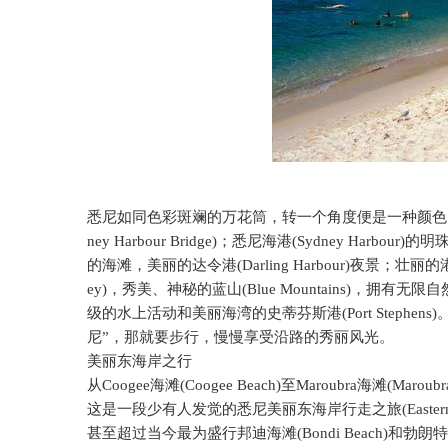
悉尼如同色彩斑斓的万花筒，转一个角度便是一种颜色
ney Harbour Bridge)
；悉尼海港
(Sydney Harbour)
的明
的海滩，美丽的达令港
(Darling Harbour)
夜景；壮丽的
ey)
，秀美、神秘的蓝山
(Blue Mountains)
，拥有无限自
级的水上活动和美丽海湾的史蒂芬斯港
(Port Stephens)
尼”，那就要步行，慢慢享受沿路的秀丽风光。
美丽东海岸之行
从
Coogee
海滩
(Coogee Beach)
至
Maroubra
海滩
(Maroubr
这是一段少有人发觉的悉尼美丽东海岸行走之旅
(Easte
甚至超过当今最为盛行邦迪海滩
(Bondi Beach)
和勃朗特