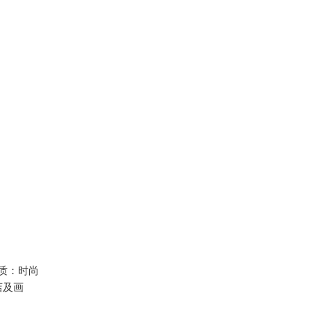
质：时尚
店及画