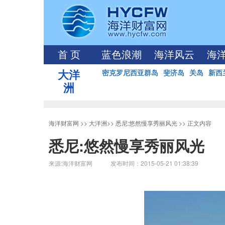
首 页
蓝色浪潮
海洋风云
海
大洋
密克罗尼西亚群岛
斐济岛
关岛
新西
洲
海洋财富网
>>
大洋洲
>>
悉尼:悠然慢享秀丽风光
>> 正文内容
悉尼:悠然慢享秀丽风光
来源:海洋财富网 发布时间：2015-05-21 01:38:39