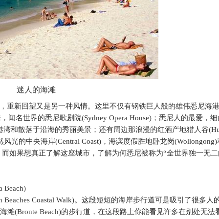
迷人的海滩
，重新回望又是另一种风情。这里不仅有钢铁巨人般的雄伟悉尼海
珠，闻名世界的悉尼歌剧院
(Sydney Opera House)
；悉尼人的最爱，细
港湾和散落于沿海的秀丽美景；还有周边那浪漫的红酒产地猎人谷
(Hu
然风光的中央海岸
(Central Coast)
，海滨度假胜地卧龙岗
(Wollongong)
。而如果想真正了解这座城市，了解为何悉尼被称为“全世界独一无二
a Beach)
rn Beaches Coastal Walk)
。这段短短的海岸步行道可是吸引了很多人
海滩
(Bronte Beach)
的步行道，在这段路上你能看见许多在别处无法