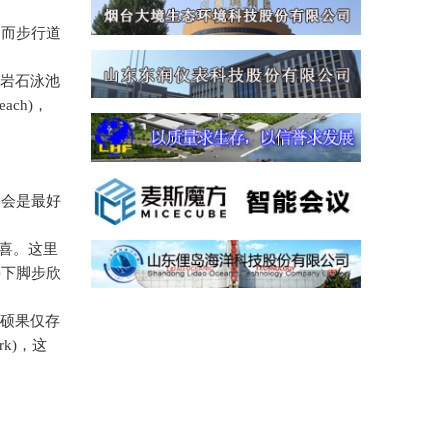
，而步行道
岩石泳池
each)
，
路会是最好
喜。这里
停下脚步欣
硕果仅存
rk)
，这