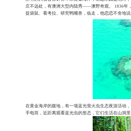
庄不远处，有澳洲大型内陆秀——澳野奇观。
1836
年
捉袋鼠、看考拉、研究鸭嘴兽，临走，他恋恋不舍地说
在黄金海岸的腹地，有一项蓝光萤火虫生态夜游活动，
手电筒，近距离观看蓝光虫的形态，它们生活在山洞里