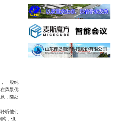
达，一股纯
映在风景优
玩意，随处
，聆听他们
榈湾，也