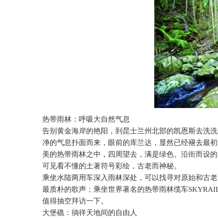
热带雨林：呼吸大自然气息
告别黄金海岸的艳阳，到昆士兰州北部的凯恩斯去洗洗
净的气息扑面而来，眼前的库兰达，显然已经褪去最初
美的热带雨林之中，四周望去，满是绿色。沿街而设的
可见看不懂的土著符号彩绘，古老而神秘。
乘坐水陆两用车深入雨林深处，可以找寻对原始和古老
最质朴的歌声；乘坐世界著名的热带雨林缆车
SKYRAI
值得抽空拜访一下。
大堡礁：徜徉天地间的自由人