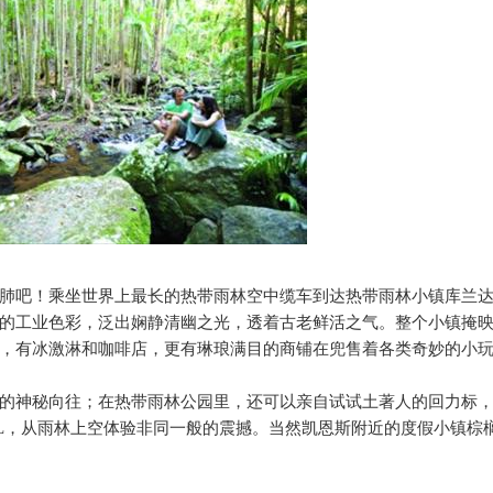
肺吧！乘坐世界上最长的热带雨林空中缆车到达热带雨林小镇库兰
的工业色彩，泛出娴静清幽之光，透着古老鲜活之气。整个小镇掩
，有冰激淋和咖啡店，更有琳琅满目的商铺在兜售着各类奇妙的小
的神秘向往；在热带雨林公园里，还可以亲自试试土著人的回力标
L
，从雨林上空体验非同一般的震撼。当然凯恩斯附近的度假小镇棕