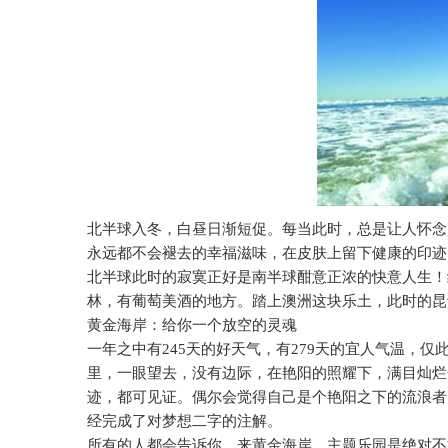
北半球入冬，白昼日渐短促。每当此时，总是让人怀念
永远都不会褪去的幸福滋味，在皮肤上留下健康的印迹
北半球此时的寂寞正好是南半球酣意正浓的快意人生！
林，有葡萄美酒的地方。踏上澳洲这块乐土，此时的昆
黄金海岸：给你一个放空的灵魂
一年之中有
245
天的好天气，有
279
天的宜人气温，仅
里，一眼望去，没有边际，在艳阳的照耀下，满目灿烂
迹，都可见证。偶尔会觉得自己是个艳阳之下的流浪者
经完成了对梦想二字的注解。
所有的人都会告诉你，来黄金海岸，主题乐园是绝对不