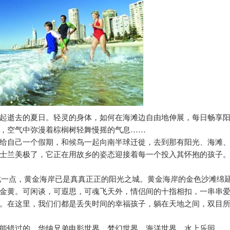
起逝去的夏日。轻灵的身体，如何在海滩边自由地伸展，每日畅享
，空气中弥漫着棕榈树轻舞慢摇的气息……
给自己一个假期，和候鸟一起向南半球迁徙，去到那有阳光、海滩
士兰美极了，它正在用故乡的姿态迎接着每一个投入其怀抱的孩子
此一点，黄金海岸已是真真正正的阳光之城。黄金海岸的金色沙滩绵
金黄。可闲谈，可遐思，可魂飞天外，情侣间的十指相扣，一串串
。在这里，我们们都是丢失时间的幸福孩子，躺在天地之间，双目
能错过的。华纳兄弟电影世界、梦幻世界、海洋世界、水上乐园…