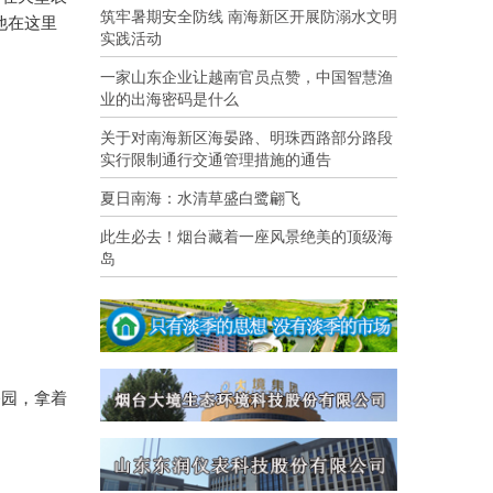
筑牢暑期安全防线 南海新区开展防溺水文明
他在这里
实践活动
一家山东企业让越南官员点赞，中国智慧渔
业的出海密码是什么
关于对南海新区海晏路、明珠西路部分路段
实行限制通行交通管理措施的通告
夏日南海：水清草盛白鹭翩飞
此生必去！烟台藏着一座风景绝美的顶级海
岛
公园，拿着