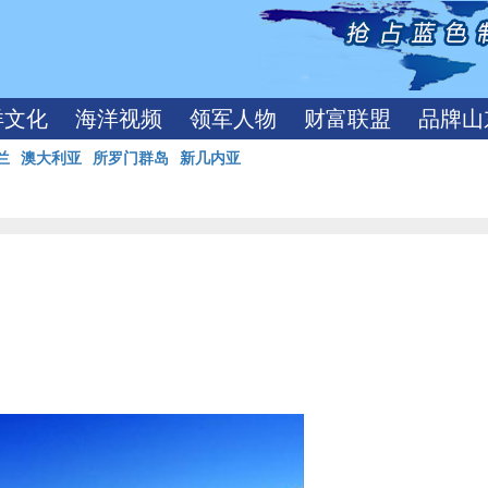
洋文化
海洋视频
领军人物
财富联盟
品牌山
兰
澳大利亚
所罗门群岛
新几内亚