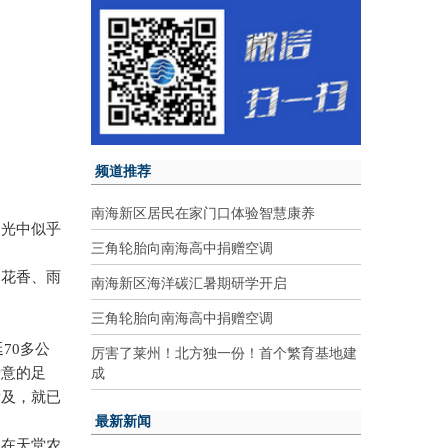
频道推荐
南海新区居民在家门口体验智慧康养
阳光中似乎
三角轮胎向南海高中捐赠空调
、花香、雨
南海新区海洋碳汇暑期研学开启
。
三角轮胎向南海高中捐赠空调
延
70
多公
厉害了莱州！北方独一份！首个繁育基地建
成
爱意的足
所及，就已
最新新闻
…在天堂农