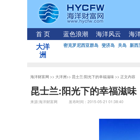
首 页
蓝色浪潮
海洋风云
海
大洋
密克罗尼西亚群岛
斐济岛
关岛
新西
洲
海洋财富网
>>
大洋洲
>>
昆士兰:阳光下的幸福滋味
>> 正文内容
昆士兰:阳光下的幸福滋味
来源:海洋财富网 发布时间：2015-05-21 01:38:40