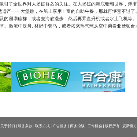
曾吸引了全世界对大堡礁群岛的关注。在大堡礁的海底珊瑚世界，浮
然遗产——大堡礁，在船上享用丰富的自助午餐，那就再惬意不过了
可及的珊瑚礁群；或者去海底漫步，然后再乘直升机或者水上飞机等。
堂。激流中泛舟
,
林野中骑马，或者搭乘热气球从空中俯看亚瑟顿台
关于我们
|
服务条款
|
联系方式
|
广告服务
|
商务洽谈
|
工作机会
|
版权所有
|
麦斯魔方