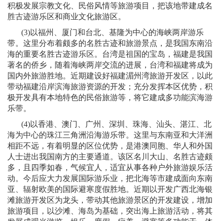
积极发展宗教文化、民俗风情等旅游项目，把该地带建成名
胜古迹游乐区和商业文化旅游区。
(3)
以福州、厦门和台北、基隆为中心的海峡两岸游乐
带。这里分布着颇多的名胜古迹和旅游景点，是我国东南沿
海的重要名胜古迹游乐区。台湾是祖国的宝岛，福建是我国
著名的侨乡，随着海峡两岸交流的进展，台湾和福建将成为
国内外旅游胜地。近期建设好福建湄州湾旅游开发区，以此
带动福建沿岸滨海旅游资源的开发；充分发挥本区优势，积
极开发具有本地特色的民俗旅游等，将它建成多功能滨海游
乐带。
(4)
以香港、澳门、广州、深圳、珠海、汕头、湛江、北
海为中心的珠江三角洲沿海游乐带。这里与东南亚和大洋洲
相距不远，有着明显的区位优势，是港澳同胞、华人和外国
人士进出我国南方的主要通道。该区名川大山、名胜古迹颇
多，且四季如春，气候宜人，适宜从事各种户外旅游娱乐活
动。今后应大力发展国际游乐业，把北海等市建成面向东南
亚、辐射欧美的国际避寒度假胜地。近期以开发广西北海银
滩旅游开发区为龙头，带动其他旅游景区的开发建设，增加
旅游项目，以沙滩、海岛为基础，突出海上旅游活动，将其