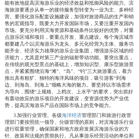
能有效地提高滨海游乐业的经济效益和抵御风险的能力。滨
海旅游要逐步从单一的接待服务型转变为一业为主、多种经
营。要强化游乐配套设施建设，加强对旅游商品的生产和销
售的宏观指导。既要大力开发国际市场，又要注重开发国内
市场。要充分利用滨海资源和基础条件比较好的优势，对重
点游乐区域和项目，要重点开发、重点建设。每个海滨城市
都要建几个以滨海游乐为龙头、多元化经营为主体、服务功
能齐全、经济实力雄厚的游乐企业集团，增强游乐区域的经
济能力，尤其是对第三产业的辐射带动功能。要突出重点，
在传统的观光型景点的基础上，增加知识型、康乐型旅游景
点，并紧紧围绕沿海“滩”、“岛”、“钓”三大旅游重点，着力
推出具有粗犷、独特的海洋风味的项目，吸引游客“到海
边、到海岛、到海上”领略大海的魅力。要坚持以市场需求
为导向，围绕“上规格、上档次、上水平”的要求，突出抓好
有轰动效应的游乐项目的开发建设，变资源优势为产业优
势，提高滨海游乐产品在国际市场上的竞争能力。
3.
加强行业管理。各级
海洋经济
管理部门和旅游行政管
理部门要按照统一领导、分级管理的原则，对滨海游乐行业
进行双重管理，确保国家和地方政府发展滨海游乐业的方
针、政策和法规的贯彻执行。凡从事游乐经营活动的单位和