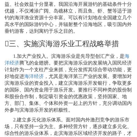
益、社会效益十分显著。我国沿海开展游钓的基础条件十分
优越，不仅滩涂广阔、岛礁林立，而且鱼、虾、蟹等适于游
钓的海洋渔业资源十分丰富。可以有计划地在全国建立几个
高水平的国际游钓中心，并辐射整个沿海地区，吸引国内外
垂钓游客，达到寓钓于乐之目的。

三、实施滨海游乐业工程战略举措
1.
加大产业投入。滨海游乐业是先导型创汇产业，是
海
洋经济
腾飞的金翅膀。要把滨海游乐业的发展纳入国民经济
计划作为一个支柱产业来抓，充分发挥其综合带动功能，更
好地促进
海洋经济
，尤其是海洋第三产业的发展。要增加对
滨海游乐业的资金投入，建立滨海游乐开发银行，争取更多
的国际、国内资金用于游乐开发。要推行不同种类的股份制
和股份合作制，制定吸引资金的优惠政策，坚持国家、地
方、部门、集体、个体和外资一起上的方针，充分调动国内
外参与滨海游乐开发的积极性。
2.
建立多元化游乐体系。面对国内外激烈竞争的游乐市
场，只有坚持一业为主、多种经营方针，逐步建立多元化、
综合性的游乐业体系，走滨海游乐区域经济开发的路子，才