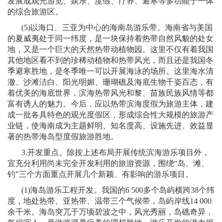
发展成观光游览、娱乐、度假、疗养、避寒等多功能于一体
的综合旅游区。
(5)
以海口、三亚为中心的海南岛游乐带。海南省与美国
的夏威夷处于同一纬度，是一块保持着热带自然风貌的处女
地，又是一个巨大的天然热带动植物园。这里不仅有着我国
其他地区看不到的珍稀动植物和热带风光，而且还是我国冬
季避寒胜地，是冬季唯一可以开展海泳的场所。这里海水清
澈、沙滩洁白、阳光明媚、珊瑚礁及海底生物千姿百态，有
着优美的海底世界，滨海热带风光和黎、苗族民族风情等都
富有诱人的魅力。今后，应以热带滨海度假为旅游主体，建
成一批各具特色的观光度假区，形成综合性大规模的旅游产
业链，使海南成为主题鲜明、知名度高、设施先进、效益显
著的热带海岛型度假旅游胜地。
3.
开发重点。除按上述布局开展传统滨海游乐项目外，
宜充分利用尚未完全开发利用的旅游资源，围绕“岛、滩、
钓”三个方面重点开展几个新颖、有影响的游乐项目。
(1)
海岛游乐工程开发。我国的
6 500
多个岛屿横跨
38
个纬
度，地处热带、亚热带、温带三个气候带，岛屿岸线
14 000
余千米。海岛突兀于万顷碧波之中，风光秀丽，岛礁奇异，