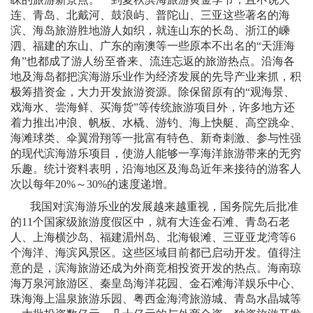
连、青岛、北戴河、鼓浪屿、普陀山、三亚这些著名的海
滨、海岛旅游胜地游人如织，就连山东的长岛、浙江的嵊
泗、福建的东山、广东的南澳等一些原本不出名的“天涯海
角”也都成了游人纷至沓来、流连忘返的旅游热点。沿海各
地及海岛都把滨海游乐业作为经济发展的先导产业来抓，积
极筹措资金，大力开发旅游资源。除保留原有的“观海景、
戏海水、尝海鲜、买海货”等传统旅游项目外，许多地方还
着力推出冲浪、帆板、水橇、游钓、海上快艇、高空跳伞、
海滩球类、伞翼滑翔等一批富有特色、新奇刺激、参与性强
的现代滨海游乐项目，使游人能够一享海洋旅游带来的无穷
乐趣。统计资料表明，沿海地区及海岛近年来接待的游客人
次以每年
20%
～
30%
的速度递增。
我国对滨海游乐业的发展越来越重视，国务院先后批准
的
11
个国家级旅游度假区中，就有大连金石滩、青岛石老
人、上海横沙岛、福建湄州岛、北海银滩、三亚亚龙湾等
6
个海洋、海滨风景区。这些区域目前都已启动开发。值得注
意的是，滨海旅游还成为外商竞相投资开发的热点。海南琼
海万泉河旅游区、秦皇岛海洋花园、金石滩海洋娱乐中心、
珠海海上温泉旅游乐园、粤西金海湾旅游城、青岛水晶城等