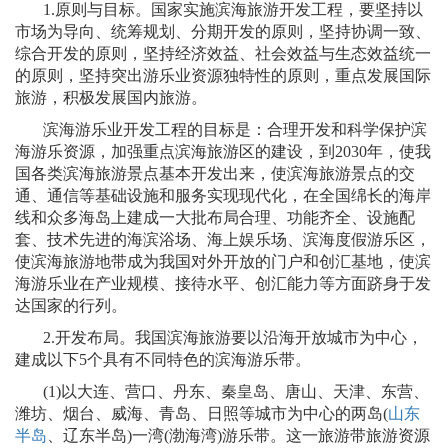
1.
原则与目标。国家实施滨海旅游开发工程，要坚持以
市场为导向、统筹规划、分期开发的原则，坚持协调一致、
综合开发的原则，坚持经济效益、社会效益与生态效益统一
的原则，坚持突出游乐业资源独特性的原则，重点发展国际
旅游，积极发展国内旅游。
滨海游乐业开发工程的目标是：合理开发和科学保护滨
海游乐资源，加强重点滨海旅游区的建设，到
2030
年，使我
国各类滨海旅游景点基本开发出来，使滨海旅游景点的交
通、通信等基础设施和服务实现现代化，在全国绵长的海岸
线和众多海岛上建成一大批布局合理、功能齐全、设施配
套、技术先进的海滨浴场、海上娱乐场、滨海度假游乐区，
使滨海旅游地带成为我国对外开放的门户和创汇基地，使滨
海游乐业在产业规模、接待水平、创汇能力等方面跻身于发
达国家的行列。
2.
开发布局。我国滨海旅游要以沿海开放城市为中心，
建成以下
5
个具有不同特色的滨海游乐带。
(1)
以大连、营口、丹东、秦皇岛、唐山、天津、东营、
潍坊、烟台、威海、青岛、日照等城市为中心的两岛
(
山东
半岛
、辽东半岛
)
一湾
(
渤海湾
)
游乐带。这一旅游带旅游资源