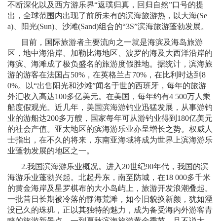
不断深化以及西方游乐界“返璞归真，回归自然”口号的提
出，全球范围内出现了前所未有的滨海旅游热，以大海
(Se
a)
、阳光
(Sun)
、沙滩
(Sand)
组合的“
3S
”滨海旅游蓬勃发展。
目前，国际旅游者主要流向之一就是海滨及海岛旅游
区，地中海沿岸、加勒比海地区、波罗的海及大西洋沿岸的
海滨、海滩成了极负盛名的旅游度假胜地。据统计，滨海旅
游的游客在法国占
50%
，在英格兰占
70%
，在比利时达到
8
0%
。以“出售阳光和沙滩”闻名于世的西班牙，每年的旅游
外汇收入高达
100
多亿美元。在美国，每年约有
4 500
万人乘
船度假观光。近几年，美国滨海游钓业迅猛发展，从事游钓
业的游船达
200
多万艘，国家每年可从游钓业得到
180
亿美元
的社会产值。亚太地区的滨海游乐业亦呈增长之势。权威人
士指出，在不久的将来，东南亚海域将成为世界上滨海游乐
业蓬勃发展的地区之一。
2.
我国滨海游乐业概况。进入
20
世纪
90
年代，我国的滨
海游乐业蓬勃兴起。北起丹东，南至防城，在
18 000
多千米
的黄金海岸及星罗棋布的大小岛屿上，旅游开发浪潮叠起。
一批昔日长期被冷落的静海荒滩，如今旧貌换新颜，犹如湮
没已久的珠玑，正以其独特的魅力，成为备受海内外游客青
睐的旅游新景点。一到夏秋滨海旅游黄金季节，且不说大