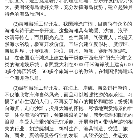
气候宜人，是游览避暑疗养的理想胜地，游乐开发的潜力很
大。要围绕海岛做好文章，充分发挥海岛优势，建立起独具
特色的海岛旅游区。
(2)
海滩游乐工程开发。我国滩涂广阔，目前尚有众多的
海滩有待于进一步开发。这些海滩具有坡缓、沙细、浪平、
水清等特点，而且阳光充足、空气新鲜、气候宜人，均是天
然海水浴场，极富开发价值。宜结合建立度假村、度假区、
海底世界，开展帆板、冲浪、潜水、游泳、赛艇等旅游项
目，在全国沿海滩涂上建立若干类似于西班牙“阳光海滩”之
类的海滩娱乐城，参照意大利在
8 000
千米海岸线上建有
6 00
0
多个海滨浴场、
500
多个旅游中心的做法，在我国沿海建成
一个海滩游乐群。
(3)
游钓游乐工程开发。在海上、岸礁、海岛进行游钓，
不仅能欣赏海洋自然风光，而且可以增强旅游的娱乐性。习
惯了都市生活的人们，不再安于城市的拥挤和喧嚣，纷纷涌
向海滨，走向沙滩，投身大海的怀抱，尽情地观赏海景的壮
美，体会海湾的宁静，领略海浪的舒畅，感受海滩和阳光的
浪漫，享受大海垂钓的无穷乐趣。开展游钓可带动与游钓相
关的行业，如游艇制造、饵料生产、渔具制造、交通、旅
游、商业、宾馆等服务行业的发展，其经济效益、生态效