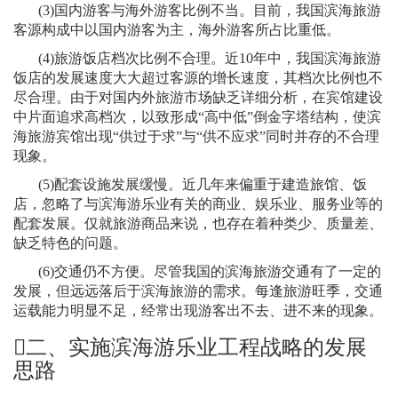
(3)
国内游客与海外游客比例不当。目前，我国滨海旅游
客源构成中以国内游客为主，海外游客所占比重低。
(4)
旅游饭店档次比例不合理。近
10
年中，我国滨海旅游
饭店的发展速度大大超过客源的增长速度，其档次比例也不
尽合理。由于对国内外旅游市场缺乏详细分析，在宾馆建设
中片面追求高档次，以致形成“高中低”倒金字塔结构，使滨
海旅游宾馆出现“供过于求”与“供不应求”同时并存的不合理
现象。
(5)
配套设施发展缓慢。近几年来偏重于建造旅馆、饭
店，忽略了与滨海游乐业有关的商业、娱乐业、服务业等的
配套发展。仅就旅游商品来说，也存在着种类少、质量差、
缺乏特色的问题。
(6)
交通仍不方便。尽管我国的滨海旅游交通有了一定的
发展，但远远落后于滨海旅游的需求。每逢旅游旺季，交通
运载能力明显不足，经常出现游客出不去、进不来的现象。

二、实施滨海游乐业工程战略的发展
思路