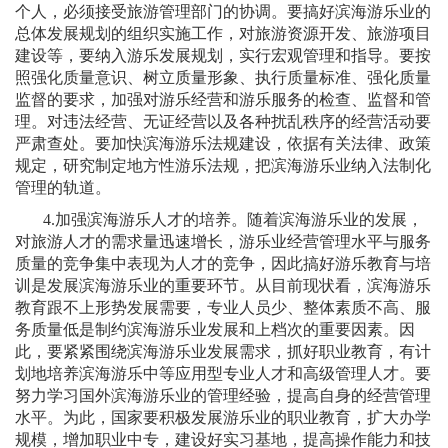
个人，必须接受旅游管理部门的协调。要搞好滨海游乐业的
总体发展规划的组织实施工作，对旅游资源开发、旅游项目
建设等，要纳入游乐发展规划，实行宏观管理和指导。要按
照强化质量意识、树立质量形象、执行质量标准、强化质量
监督的要求，加强对游乐经营和游乐服务的检查、监督和管
理。对违法经营、无证经营以及各种扰乱秩序的经营活动要
严肃查处。要加快滨海游乐法规建设，依据有关法律、政策
规定，研究制定地方性游乐法规，把滨海游乐业纳入法制化
管理的轨道。
4.
加强滨海游乐人才的培养。随着滨海游乐业的发展，
对旅游人才的需求量迅速增长，游乐业经营管理水平与服务
质量的竞争集中表现为人才的竞争，因此搞好游乐教育与培
训是发展滨海游乐业的重要环节。从目前现状看，滨海游乐
教育跟不上形势发展需要，专业人员少、整体素质不高、服
务质量低是制约滨海游乐业发展和上档次的重要因素。因
此，要紧紧围绕滨海游乐业发展需求，抓好职业教育，有计
划地培养滨海游乐中等应用型专业人才和高级管理人才。要
努力学习国外滨海游乐业的管理经验，提高自身的经营管理
水平。为此，国家要积极发展游乐业的职业教育，扩大办学
规模，增加职业中专，建设好实习基地，提高操作能力和技