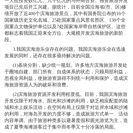
一大批投资数亿元、几十亿元的与外商合资、独资旅游开发
项目已先后开工兴建。据统计，目前全国沿海省
(
市、区
)
修
缮开放了近
400
个滨海旅游景点，其中有国务院公布的
16
个
国家级历史文化名城、
25
处国家重点风景名胜区、
130
个全
国重点文物保护单位以及
7
处国家海岸带自然保护区。这些
都标志着我国正迎来全方位、大规模开发滨海旅游的新阶
段。
3.
我国滨海游乐业存在的问题。我国滨海游乐业在迅速
发展的同时，还存在很多亟待解决的问题。
(1)
条块分割，缺少统一规划。许多地方滨海旅游开发处
于圈地自建、部门所有、自成体系的状态，只顾局部利益，
忽视全局利益，使旅游资源得不到统一利用和保护，造成滨
海旅游资源人为的破坏和浪费。
(2)
滨海旅游资源开发利用程度低。目前，我国滨海旅游
开发仅限于对海水、阳光和沙滩的利用，缺乏相应配套的陆
域和水上娱乐活动；在空间布局上仅限于对近岸水域和沙滩
的利用，对海岛开发的力度不够，造成旅游方式单一、活动
内容单调。由于旅游种类多以避暑度假和观光游览为主，造
成了夏季海滩游客过于集中而冬季又十分冷落的局面。