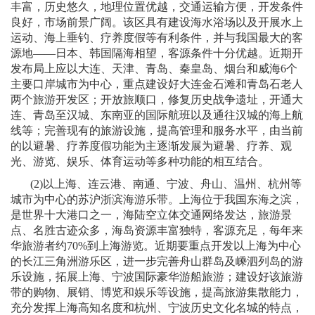
丰富，历史悠久，地理位置优越，交通运输方便，开发条件
良好，市场前景广阔。该区具有建设海水浴场以及开展水上
运动、海上垂钓、疗养度假等有利条件，并与我国最大的客
源地
——
日本、韩国隔海相望，客源条件十分优越。近期开
发布局上应以大连、天津、青岛、秦皇岛、烟台和威海
6
个
主要口岸城市为中心，重点建设好大连金石滩和青岛石老人
两个旅游开发区；开放旅顺口，修复历史战争遗址，开通大
连、青岛至汉城、东南亚的国际航班以及通往汉城的海上航
线等；完善现有的旅游设施，提高管理和服务水平，由当前
的以避暑、疗养度假功能为主逐渐发展为避暑、疗养、观
光、游览、娱乐、体育运动等多种功能的相互结合。
(2)
以上海、连云港、南通、宁波、舟山、温州、杭州等
城市为中心的苏沪浙滨海游乐带。上海位于我国东海之滨，
是世界十大港口之一，海陆空立体交通网络发达，旅游景
点、名胜古迹众多，海岛资源丰富独特，客源充足，每年来
华旅游者约
70%
到上海游览。近期要重点开发以上海为中心
的长江三角洲游乐区，进一步完善舟山群岛及嵊泗列岛的游
乐设施，拓展上海、宁波国际豪华游船旅游；建设好该旅游
带的购物、展销、博览和娱乐等设施，提高旅游集散能力，
充分发挥上海高知名度和杭州、宁波历史文化名城的特点，