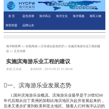
首 页
蓝色浪潮
海洋风云
海洋文化
海洋视频
领军人物
财富联盟
品牌山东
海洋财富网
>>
在线阅读
>>
王诗成论蓝色经济
>>
实施滨海游乐业工程的建
议
>> 正文内容
实施滨海游乐业工程的建议
来源:王诗成 发布时间：2015-05-21 01:39:46

一、滨海游乐业发展态势
1.
国外滨海游乐业概况。滨海游乐业最早是于
20
世纪
60
年代后期从拉丁美洲的加勒比海滨地区兴起并发展起来的，
后来又逐步扩展到欧美和亚太地区。随着人们对海洋认识的