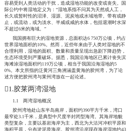
容易受到人类活动的干扰，造成湿地功能的改变或丧失。国
际公约中将湿地定义为：“湿地系指不问其为天然或人工，
长久或暂时性的沼泽、湿源、泥炭地或水域地带。带有或静
止，或流动，或为淡水、半咸或咸的水体，包括退潮时水深
不超过
6
米
的海域。”
我国拥有巨大的湿地资源，总面积达
6 750
万公顷，约占
世界湿地面积的
10%
。然而，近些年来由于人类对湿地的不
合理利用，湿地的面积、数量和质量呈现出急剧下降趋势，
生态环境受到严重破坏。据悉，我国沿海地区已累计丧失滨
海滩涂湿地面积约
119
万公顷，相当于我国沿海湿地的
5
0%
。本文所指的泛黄河三角洲涵盖黄海的胶州湾，为了论
述方便把胶州湾与莱州湾放在一起论述。
1.
胶莱两湾湿地
1.1
两湾湿地概况
胶州湾地处山东半岛南岸，面积约
390
平方千米，湾口
最窄处
3.1
千米
，是典型中尺度半封闭型海湾。其海岸地貌
类型复杂，主要以基岩海岸为主，西北为大沽河冲积平原和
海积平原，分布淤泥质海岸。胶州湾沿岸现存海岸湿地约
43