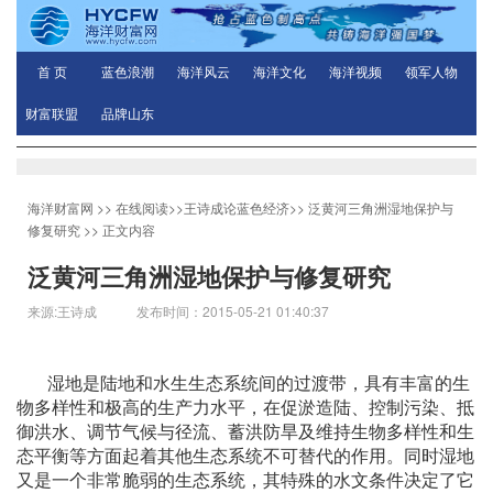
首 页
蓝色浪潮
海洋风云
海洋文化
海洋视频
领军人物
财富联盟
品牌山东
海洋财富网
>>
在线阅读
>>
王诗成论蓝色经济
>>
泛黄河三角洲湿地保护与
修复研究
>> 正文内容
泛黄河三角洲湿地保护与修复研究
来源:王诗成 发布时间：2015-05-21 01:40:37
湿地是陆地和水生生态系统间的过渡带，具有丰富的生
物多样性和极高的生产力水平，在促淤造陆、控制污染、抵
御洪水、调节气候与径流、蓄洪防旱及维持生物多样性和生
态平衡等方面起着其他生态系统不可替代的作用。同时湿地
又是一个非常脆弱的生态系统，其特殊的水文条件决定了它