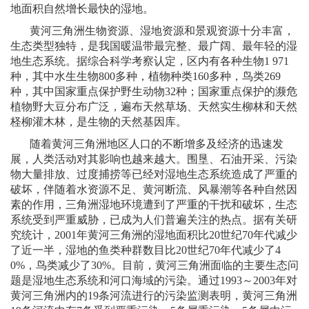
地面积自然增长最快的湿地。
黄河三角洲生物资源、湿地资源和景观资源十分丰富，
生态类型独特，是我国暖温带最完整、最广阔、最年轻的湿
地生态系统。据综合科学考察认定，区内有各种生物
1 971
种，其中水生生物
800
多种，植物种类
160
多种，鸟类
269
种，其中国家重点保护野生动物
32
种；国家重点保护的濒危
植物野大豆分布广泛，遍布天然草场、天然实生柳林和天然
柽柳灌木林，是生物的天然基因库。
随着黄河三角洲地区人口的不断增多及经济的迅速发
展，人类活动对其影响也越来越大。围垦、石油开采、污染
物大量排放、过度捕捞等已经对湿地生态系统造成了严重的
破坏，伴随着水资源不足、黄河断流、风暴潮等各种自然因
素的作用，三角洲湿地环境遭到了严重的干扰和破坏，生态
系统受到严重威胁，已成为人们普遍关注的热点。据有关研
究统计，
2001
年黄河三角洲的湿地面积比
20
世纪
70
年代减少
了近一半，湿地的鱼类种群数目比
20
世纪
70
年代减少了
4
0%
，鸟类减少了
30%
。目前，黄河三角洲面临的主要生态问
题是湿地生态系统和河口海域的污染。通过
1993
～
2003
年对
黄河三角洲内的
19
条河流进行的污染监测表明，黄河三角洲