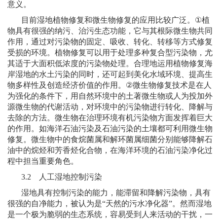
意义。
目前湿地植物修复和微生物修复的应用比较广泛。
①
植
物具有很强的纳污、治污生态功能，它与其根际微生物共同
作用，通过对污染物的固定、吸收、转化、转移等方式修复
受损的环境。植物修复可以用于处理多种复合型污染物，尤
其适于大面积低浓度的污染物处理。合理地运用植物修复海
岸湿地的水土污染的同时，还可起到美化水域环境、提高生
物多样性及创造经济价值的作用。
②
微生物修复技术是在人
为强化的条件下，用自然环境中的土著微生物或人为投加外
源微生物的代谢活动，对环境中的污染物进行转化、降解与
去除的方法。微生物在治理环境有机污染物方面发挥着巨大
的作用。如海洋石油污染及石油污染的土壤都可利用微生物
修复。微生物中的食烷菌属和解环菌属细菌分别能够降解石
油中的烷烃和芳香烃化合物，在海洋环境的石油污染净化过
程中担当重要角色。
3.2
人工湿地控制污染
湿地具有控制污染的能力，能滞留和降解污染物，具有
很强的自净能力，被认为是“天然的污水净化器”。然而湿地
是一个极为脆弱的生态系统，容易受到人来活动的干扰，一