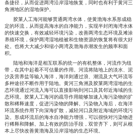
条捷径，从而促进两湾沿岸湿地恢复，同时也有利于黄河三
角洲地区的湿地保护。
胶莱人工海河能够贯通两湾水体，使黄渤海水系形成稳
定的环流，从而提高海水的自净能力，实现半封闭海湾水体
的快速交换，有效减轻环境污染，改善两湾生态环境及滩涂
养殖环境，保护两湾湿地植被和生物资源的恢复将有很大好
处。也将大大减少和缩小两湾及渤海赤潮发生的频率和面
积。
陆地和海洋是相互联系的统一的有机整体，河流作为纽
带，在其中起着不可估量的作用。河流将陆地上的淡水、泥
沙及营养盐等输入海洋，海洋则通过浪、潮流及大气环流等
多种途径不断作用于陆地。黄河三角洲及胶莱两湾湿地的生
态环境通过河流入海可以直接影响到河口及其邻近海域的生
态环境。胶莱人工海河的疏导作用能够加速入海污染物的扩
散和稀释速度，促进污染物的降解。污染物入海后，在海洋
环流系统作用下向深海扩散，减轻河口及附近海域的环境污
染。形成环流后的海水自净能力增强，可以很快对污染物进
行稀释和降解。加上有效的防治手段，双管齐下，则可从根
本上尽快改善黄渤海及沿岸湿地的生态环境。