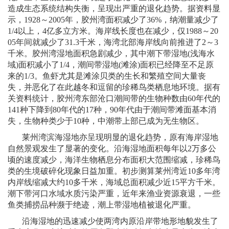
造成生态系统结构失衡，呈现出严重的退化趋势。据资料显
示，
1928
～
2005
年，胶州湾面积减少了
36%
，纳潮量减少了
1/4
以上，
4
亿多立方米。海岸线长度也在减少，仅
1988
～
20
05
年间就减少了
31.3
千米
，海湾北部海岸线向前推进了
2
～
3
千米。胶州湾湿地面积急剧减少，其中潮下带湿地
(
浅海水
域
)
面积减小了
1/4
，潮间带湿地
(
滩涂
)
面积已经降至不足原
来的
1/3
。鱼虾尤其是滩涂贝类的生长和繁殖空间大量丧
失，并恶化了在此越冬和逗留的珍稀鸟类栖息地环境。据有
关资料统计，胶州湾东部沧口潮间带的生物种数由
60
年代的
141
种下降到
80
年代的
17
种，
90
年代由于潮间带滩面基本消
失，生物种类少于
10
种，中潮带上部已成为无生物区。
莱州湾滨海湿地亦呈现明显的退化趋势，原有海岸湿地
自然景观发生了显著的变化。沿海湿地面积每年以
2
万多公
顷的速度减少，海洋生物栖息分布面积大范围缩减，珍稀鸟
类的生境破碎化现象日益加重。初步测算莱州湾近
10
多年湾
内岸线缩减大约
10
多千米，海域总面积减少近
15
平方千米。
潮下带河口水域水质污染严重，近年来渔业资源衰退，一些
鱼类捕捞品种濒于绝迹，潮上带湿地植被退化严重。
沿海湿地的迅速减少使两湾内原沿岸带地形地貌发生了