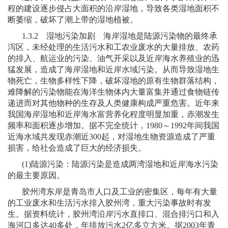
程的建设逐步侵占大面积的沿岸湿地，导致各类湿地面积不
断萎缩，破坏了潮上带的湿地植被。
1.3.2
湿地污染加剧 海岸湿地是陆源污染物的最终承
泻区，未经处理的生活污水和工农业废水的大量排放、农药
的排入、航运业的污染、油气开采以及近岸海水养殖业的迅
猛发展，造成了海岸湿地和近岸水域污染。从而导致湿地生
物死亡，生物多样性下降，破坏湿地的原有生物群落结构，
难降解的污染物能在海洋生物体内大量富集并通过食物链传
递进而对其他物种的生存及人类健康构成严重危害。近年来
我国海岸湿地和近岸海水富营养化程度明显加重，赤潮发生
频率和面积逐步增加。据不完全统计，
1980
～
1992
年间我国
近海水域共发现赤潮近
300
起，对湿地生物资源造成了严重
损害，给社会造成了巨大的经济损失。
(1)
陆源污染：陆源污染是造成两湾湿地和近岸海水污染
的最主要原因。
胶州湾东岸是青岛市人口及工业的密集区，每年有大量
的工业废水和生活污水排入胶州湾，重大污染事故时有发
生。据资料统计，胶州湾沿岸污水直排口、混合排污口和入
海河口多达
40
多处，年排放污水
2
亿多立方米。据
2003
年青