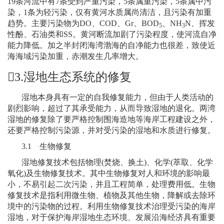
19
条河流中有
7
条受到严重污染，
5
条属重污染，
5
条属中污
染，
1
条为轻污染，仅有黄河水质属尚清洁，且污染有加重
趋势。主要污染物为
DO
、
COD
、
Gr
、
BOD
、
NH
­N
、挥发
5
3
性酚、石油类和
SS
。黄河断流加剧了污染程度，使河流自净
能力降低。加之半封闭海湾渤海的自净能力也很差，致使近
海海域污染加重，赤潮发生几率增大。
3.
湿地生态系统的修复
湿地本身具有一定的自我修复能力，但由于人类活动的
剧烈影响，超过了其承受能力，从而导致湿地的退化。两湾
湿地的修复除了要严格控制围海造地等海岸工程建设之外，
还要严格控制污染源，并对受污染的湿地和水质进行修复。
3.1
生物修复
湿地修复技术包括物理
(
焚烧、换土
)
、化学
(
萃取、化学
氧化
)
及生物修复技术。其中生物修复对人和环境的影响最
小，不易引起二次污染，并且工程简单，处理费用低。生物
修复技术是指利用微生物、植物及其他生物，降解或去除环
境中的污染物的过程。利用生物修复技术治理受污染的海岸
湿地，对于保护海岸湿地生态环境、发展沿海经济具有重要