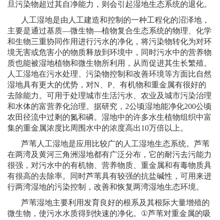
旦污染物超过其自净能力，则会引起湿地生态系统的退化。
人工湿地是由人工建造和控制的一种工程化的沼泽地，
主要是通过基质
—
微生物
—
植物复合生态系统的物理、化学
和生物三重协同作用进行污水的净化，将污染物转化为对环
境无害或危害小的物质释放到环境中，同时污水中的营养物
质也能被湿地植物和微生物所利用，从而促进其生长繁殖。
人工湿地在污水处理、污染物控制和改善环境等方面比自然
湿地具有更大的优势，对
N
、
P
、有机物和重金属有很好的
去除能力。可用于处理城市生活污水、农业及城市污染治理
和水体的富营养化治理。据研究，
2
公顷
湿地能净化
200
公顷
农田径流中过剩的氮和磷。湿地中的许多水生植物组织中富
集的重金属浓度比周围水中的浓度高出
10
万倍以上。
芦苇人工湿地是应用比较广的人工湿地生态系统。芦苇
在两湾及黄河三角洲湿地都有广泛分布，它的耐污去污能力
很强，对污水中的有机物、营养物质、重金属和有毒物质具
有很高的去除率。同时芦苇具有较强的抗盐碱性，可用来进
行两湾湿地的污染控制，改善和恢复两湾湿地生态环境。
芦苇湿地主要利用发育良好的根系及其根际大量增殖的
微生物，使污水水质得到快速的净化。
①
芦苇对重金属的吸