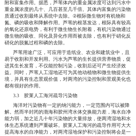
附和富集作用。据悉，芦苇体内的重金属浓度可达到污水中
重金属浓度的几十、几百甚至几千倍。其体内富集的污染物
质通过收割最终从系统中去除。
②
根际微生物对有机物和
氮、磷的吸收和降解作用。芦苇的根茎发达，根际具有较高
的氧化还原电势，有利于微生物生长附着，有机污染物通过
微生物的吸收、同化及异化作用而被去除，也有利于硝化反
硝化的脱氮过程和磷的去除。
芦苇用途广泛，可应用于造纸业、农业和建筑业中，且
易于收割和开发利用。污水为芦苇的生长提供营养物质，促
进其生长发育，不仅能控制污染，收割后还可产生经济效
益。同时，芦苇人工湿地还可为其他动植物和微生物提供生
境，并具有生态景观价值，对两湾的污染控制和景观美化也
都有很好的作用。
3.3
胶莱人工海河疏导污染物
海洋对污染物有一定的纳污能力，一定范围内可以被降
解。然而半封闭的渤海和胶州湾水体交换能力差，海水自净
能力弱，加之近几十年污染物的大量排放，使两湾湿地和水
体生态系统遭到严重破坏。胶莱人工海河的疏导作用可大大
提高海水的自净能力，对两湾湿地保护和污染控制将会是一