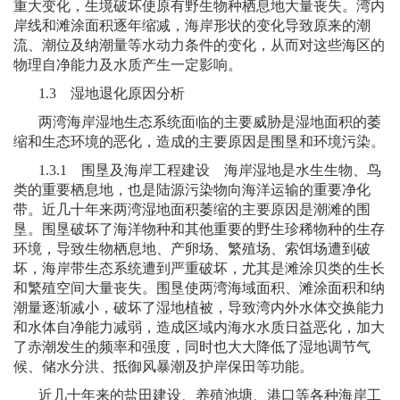
重大变化，生境破坏使原有野生物种栖息地大量丧失。湾内
岸线和滩涂面积逐年缩减，海岸形状的变化导致原来的潮
流、潮位及纳潮量等水动力条件的变化，从而对这些海区的
物理自净能力及水质产生一定影响。
1.3
湿地退化原因分析
两湾海岸湿地生态系统面临的主要威胁是湿地面积的萎
缩和生态环境的恶化，造成的主要原因是围垦和环境污染。
1.3.1
围垦及海岸工程建设 海岸湿地是水生生物、鸟
类的重要栖息地，也是陆源污染物向海洋运输的重要净化
带。近几十年来两湾湿地面积萎缩的主要原因是潮滩的围
垦。围垦破坏了海洋物种和其他重要的野生珍稀物种的生存
环境，导致生物栖息地、产卵场、繁殖场、索饵场遭到破
坏，海岸带生态系统遭到严重破坏，尤其是滩涂贝类的生长
和繁殖空间大量丧失。围垦使两湾海域面积、滩涂面积和纳
潮量逐渐减小，破坏了湿地植被，导致湾内外水体交换能力
和水体自净能力减弱，造成区域内海水水质日益恶化，加大
了赤潮发生的频率和强度，同时也大大降低了湿地调节气
候、储水分洪、抵御风暴潮及护岸保田等功能。
近几十年来的盐田建设、养殖池塘、港口等各种海岸工