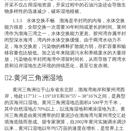
开采不仅占用湿地资源，开采过程中的石油污染还会导致生
物多样性的迅速减少，破坏湿地植被。
1.3.3
水体交换不畅 渤海是半封闭的内海，水体交换
能力很差，全部交换一次需要
30
年时间或更长的时间。莱州
湾作为渤海三湾之一，水体交换能力更差。胶州湾亦属半封
闭型深水海湾，湾内外水体交换缓慢。由于两湾水动力不
足，海水交换差，污染物的稀释扩散能力弱，存贮容量和输
移容量也比较低。加之近年来陆源污水和养殖废水的大量排
放，污染物在半封闭海湾中滞留时间长，从而导致了两湾水
质和沿岸湿地生态环境的持续恶化，甚至引发赤潮。
2.
黄河三角洲湿地
黄河三角洲位于山东省东北部，渤海湾南岸和莱州湾西
岸，地处
117°31′
～
119°18′E
和
36°55′
～
38°16′N
之间，是典型
的滨海河口湿地。黄河三角洲湿地总面积
4 500
平方千米，
其中自然湿地占
70%
以上，以浅海湿地和滩涂湿地为主。黄
河三角洲是由黄河携带的巨量泥沙在渤海湾与莱州湾交汇处
填海造陆而形成。据专家测算，自
2002
年黄河实施调水调沙
以来，黄河口湿地以年均
5
万亩的速度在增长，是世界上土