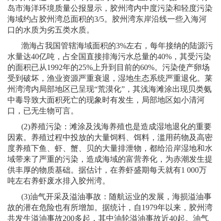
岛市海洋环境质量公报显示，胶州湾内中度污染和轻度污染
海域约占胶州湾总面积的
3/5
。胶州湾东岸沿线一些入海河
口的水质为劣五类水质。
渤海占我国管辖海域面积的
3%
左右，每年接纳的陆源污
水量达
40
亿吨，占全国直接排海污水总量的
40%
，其受污染
的面积已从
1992
年的
25%
上升到目前的
60%
。污染使产卵场
受到破坏，渔业资源严重衰退，湿地生态系统严重退化。莱
州湾湾内局部地区已呈现“荒漠化”，其浅海滩涂出现贝类氨
中毒导致大面积死亡的现象时有发生，局部地区如小清河
口，已无生物可言。
(2)
养殖污染：滩涂及浅海养殖也是造成湿地退化的重要
因素。养殖过程中投放的大量饲料、饵料，滥用药物及高密
度养殖下鱼、虾、蟹、贝的大量排泄物，都给沿岸湿地和水
域带来了严重的污染，造成海域的富营养化，为赤潮发生提
供丰厚的物质基础。据估计，在养虾盛期每天就有
1 000
万
吨左右养虾废水排入胶州湾。
(3)
油气开采及溢油事故：随航运业的发展，海损溢油事
故的潜在危险也有所增加。据统计，自
1979
年以来，胶州湾
共发生溢油事故
200
多起，其中油轮溢油事故近
40
起。油气