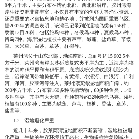
8
平方千米，主要分布在湾的北部、西北部沿岸。胶州湾海
岸生物资源非常丰富，不仅具有丰富的鱼虾贝等渔业资源，
还是重要的水禽栖息地和越冬地，并被列为国际重要鸟区。
据
2002
年的调查表明，该湾已记录到的湿地鸟类有
156
种，
隶属
12
目
26
科，包括旅鸟
90
种，冬候鸟
34
种，夏候鸟
25
种，
留鸟
7
种。海岸湿地植被主要有芦苇、碱蓬、盐角草、节缕
草、大米草、白茅、章茅、柽柳等。
莱州湾位于山东北部，渤海南部，总面积约
15 902.5
平
方千米。莱州湾海岸以沙砾质复式夷平岸为主，近海岸为狭
窄的洪冲积平原和海积平原。底质以粉沙质软泥和泥沙为
主，沿岸潮间带地势低平，有黄河、小清河、白浪河、广利
河、潍河、胶莱河等注入。莱州湾滨海湿地面积广阔，约
1
200
平方千米，分布着
160
多种底栖动物，
80
多种鱼类，
140
多种鸟类，其中有大天鹅、丹顶鹤等约
32
种濒危鸟类。湿地
植被有
100
多种，主要为碱蓬、芦苇、柽柳、香蒲、章茅、
盐蒿等。
1.2
湿地退化严重
近几十年来，胶莱两湾湿地面积不断萎缩，湿地植被退
化严重，生物的生存环境趋于恶化，生物多样性急剧减少，