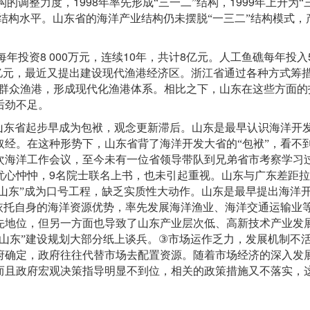
1998
1999
构的调整力度，
年率先形成
“
三一二
”
结构，
年上升为
“
结构水平。山东省的海洋产业结构仍未摆脱
“
一三二
”
结构模式，
8 000
10
8
每年投资
万元，连续
年，共计
亿元。人工鱼礁每年投入
亿元，最近又提出建设现代渔港经济区。浙江省通过各种方式筹
群众渔港，形成现代化渔港体系。相比之下，山东在这些方面的
后劲不足。
山东省起步早成为包袱，观念更新滞后。山东是最早认识海洋开
取经。在这种形势下，山东省背了海洋开发大省的
“
包袱
”
，看不
次海洋工作会议，至今未有一位省领导带队到兄弟省市考察学习
9
忧心忡忡，
名院士联名上书，也未引起重视。山东与广东差距拉
山东
”
成为口号工程，缺乏实质性大动作。山东是最早提出海洋
依托自身的海洋资源优势，率先发展海洋渔业、海洋交通运输业
先地位，但另一方面也导致了山东产业层次低、高新技术产业发
③
山东
”
建设规划大部分纸上谈兵。
市场运作乏力，发展机制不
府确定，政府往往代替市场去配置资源。随着市场经济的深入发
而且政府宏观决策指导明显不到位，相关的政策措施又不落实，