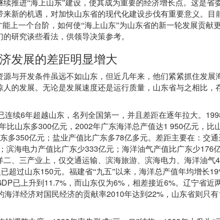
继续推进
“
海上山东
”
建设，使其成为重要的经济增长点。这是省
带来新的机遇，对加快山东省的现代化建设步伐有重要意义。目
才能上一个台阶，如何使
“
海上山东
”
为山东省的新一轮发展贡献
们的研究谈些看法，供领导决策参考。
济发展的差距明显增大
资源与开发条件虽远不如山东，但近几年来，他们紧紧抓住发展
惊人的发展。无论是发展速度还是运行质量，山东省与之相比，
6
199
已连续
年超越山东，名列全国第一，并且差距在逐年拉大。
300
2002
1 950
年比山东多
亿元，
年广东海洋总产值达
亿元，比
350
78
东多
亿元；盐业产值比广东多
亿多元。差距主要在：交通
333
176
；滨海电力产值比广东少
亿元；海洋油气产值比广东少
4
洋二、三产业上，仅交通运输、滨海旅游、滨海电力、海洋油气
150
1
入已超过山东
元。福建省
“
九五
”
以来，海洋总产值年均增长
GDP
11.7%
6%
6%
已上升到
，而山东仅为
，相差接近
。辽宁省近
2010
22%
的海洋经济对国民经济的贡献率
年达到
，山东省则只有