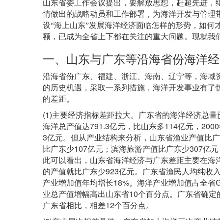
山东省委工作会议提出，要解放思想，赶超先进，
情做出的战略动员和工作部署，为海洋开发与管理
设
“
海上山东
”
发展海洋经济面临怎样的形势，如何
额，已成为全省上下都在关注的重大问题。现就我
一、山东与广东等沿海省份海洋经
沿海省份广东、福建、浙江、海南、辽宁等，海域
的历史机遇，采取一系列措施，海洋开发事业有了
的差距。
(1)
主要经济指标差距拉大。广东省的海洋经济总量
791.3
114
2000
海洋总产值达
亿元，比山东多
亿元，
3
亿元。但从产业结构来分析，山东省渔业产值比广
107
307
比广东少
亿元；滨海旅游产值比广东少
亿元
此可以看出，山东省海洋经济与广东差距主要在海
923
的产值就比广东少
亿元。广东省渔民人均纯收
18%
产业增加值年均增长
。海洋产业增加值占全省
10
业总产值增幅高出山东省
个百分点。广东省确定
12
广东省相比，相差
个百分点。