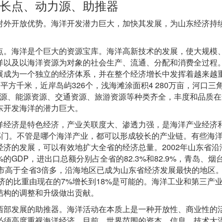
长点、动力源、助推器
对外开放优势。海洋开发潜力巨大，加快其发展，为山东经济持
点。海洋是个巨大的资源宝库。海洋高新技术的发展，使大规模
洋以及以海洋资源为对象的社会生产、流通、分配和消费全过程
展成为一个独立的经济体系，并在整个经济增长中发挥着越来越
326
4 280
万平方千米，近岸岛屿
个，浅海滩涂面积
万亩，河口三
源、能源资源、交通资源、旅游资源等种类齐全，丰度和品质在
东开发海洋的潜力巨大。
洋经济是特色经济，产业关联度大、渗透力强，是海洋产业经济
部门。不管是哪个海洋产业，都可以形成较长的产业链。有些海
2002
经济的发展，可以有效地扩大全省的经济总量。
年山东省沿
%
GDP
82.3%
82.9%
的
，进出口总额分别占全省的
和
，青岛、烟
3
市高于全省
倍多，沿海地区已成为山东省经济发展最快的地区
7%
18%
济的比重由现在的
增长到
是可能的。海洋工业和第三产
结构的调整和升级做出贡献。
西部发展的助推器。海洋活动在本质上是一种开放性、商业性的
必须高度重视海洋经济。目前，世界范围的资本、信息、技术大