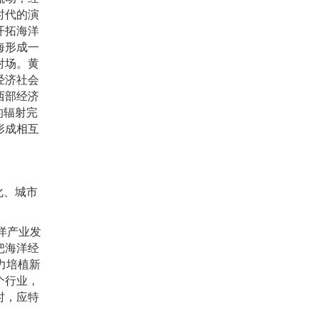
时代的演
开拓海洋
海形成一
射场。黄
经济社会
西部经济
的辐射完
形成相互
化、城市
洋产业发
把海洋经
力培植新
个行业，
时，应特