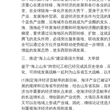
济重心在逐步转移，海洋经济的发展和各行各业的
变。在全球陆海一体化开发的大势下，置身于太平
产业、发展海外贸易、促进经济技术合作与交流的
个蓝色产业圈，沿海城市自然就成为产业圈的龙头
海、渤海处于环黄海经济圈和环渤海经济圈的重要
梯度，要求通过沿海地区向西部转移、扩散，这就
腾飞的龙头作用，必须突出服务腹地、联动发展的
全可以通过全方位开放和联动使势能进一步增强，
增益的发展态势，使东西部协调发展。
三、推进
“
海上山东
”
建设亟须大突破、大举措
鉴于
“
海上山东
”
跨世纪工程已经完成其历史使命，
化、可持续发展战略一起列为山东省五大战略，以
(1)
制定海洋经济贡献率的新目标。海洋产业已被证
展的规律和沿海省市的经验，结合山东省实际，应
济当作重要的经济增长点来抓，使海洋经济贡献率
的长远增长点，增创新的产业优势。大项目具有规
又可以在地域上形成产业城。因此，继续论证优选
别重视海洋经济的布局和发展。