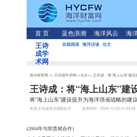
首 页
蓝色浪潮
海洋风云
海
王诗
在线阅读
海洋访谈
论文
成学
术网
海洋财富网
>>
王诗成学术网
>>
论文
>>
王诗成：将“海上山东”建
王诗成：将“海上山东”建
将“海上山东”建设提升为海洋强省战略的建
来源:王诗成海洋强国丛书 发布时间：2004-12-22 01:43:0
(2004年
与郑贵斌合作
)