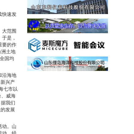
续快速发
、大范围
。于是，
重要的作
角洲土地
全国均
和沿海地
洋新兴产
海七市以
台、威海
。据我们
业的发展
活动。山
流动，经