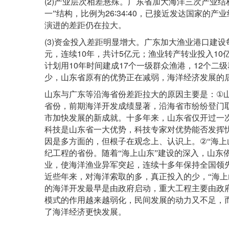
(2)
产业层次相差悬殊。广东省加大海洋三次产业结
26∶34∶40
一
”
结构，比例为
，已接近发达国家的产业
演进的差距仍在拉大。
(3)
资金投入差距明显增大。广东加大渔业港口建设
10
5
10
元，连续
年，共计
亿元；渔业转产转业投入
10
17
12
计划用
年时间建成
个一级群众渔港，
个二级
少，山东省原有的优势正在减弱，海洋经济发展的
①
山东与广东等沿海省份差距拉大的原因主要是：
省份，前期海洋开发成绩显著，沿海省市纷纷登门
市加快发展的新成就。十多年来，山东省仅开过一
科技是山东省一大优势，科技专家对优势能否发挥
②
因是多方面的，但根子在观念上、认识上。
“
海上
纪工程的省份。随着
“
海上山东
”
建设的深入，山东
业，使海洋渔业异军突起，连续十多年保持全国领
近些年来，对海洋索取的多，真正投入的少，
“
海上
的海洋开发最早是由政府启动，重大工程主要由政
模式的作用越来越弱化，民间发展的动力又不足，
了海洋经济更快发展。