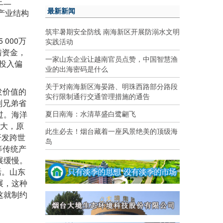
三二
最新新闻
产业结构
筑牢暑期安全防线 南海新区开展防溺水文明
5 000
实践活动
万
措资金，
一家山东企业让越南官员点赞，中国智慧渔
投入偏
业的出海密码是什么
关于对南海新区海晏路、明珠西路部分路段
发价值的
实行限制通行交通管理措施的通告
到兄弟省
夏日南海：水清草盛白鹭翩飞
过。海洋
大，原
此生必去！烟台藏着一座风景绝美的顶级海
开发跨世
岛
等传统产
展缓慢。
活。山东
展，这种
这就制约