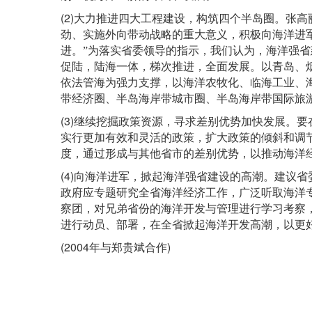
(2)
大力推进四大工程建设，构筑四个半岛圈。张高
劲、实施外向带动战略的重大意义，积极向海洋进
进。
”
为落实省委领导的指示，我们认为，海洋强省
促陆，陆海一体，梯次推进，全面发展。以青岛、
依法管海为强力支撑，以海洋农牧化、临海工业、
带经济圈、半岛海岸带城市圈、半岛海岸带国际旅
(3)
继续挖掘政策资源，寻求差别优势加快发展。要
实行更加有效和灵活的政策，扩大政策的倾斜和调
度，通过形成与其他省市的差别优势，以推动海洋
(4)
向海洋进军，掀起海洋强省建设的高潮。建议省
政府应专题研究全省海洋经济工作，广泛听取海洋
察团，对兄弟省份的海洋开发与管理进行学习考察
进行动员、部署，在全省掀起海洋开发高潮，以更
(2004年
)
与郑贵斌合作