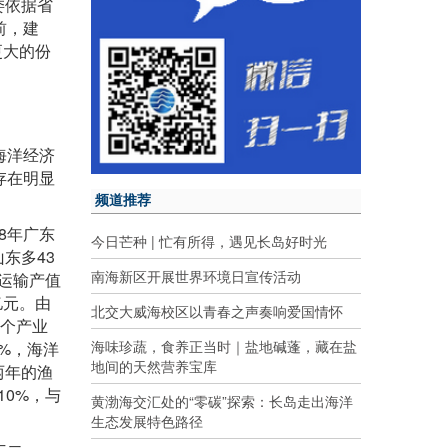
委依据省
前，建
更大的份
海洋经济
存在明显
频道推荐
8
年广东
今日芒种 | 忙有所得，遇见长岛好时光
43
山东多
南海新区开展世界环境日宣传活动
运输产值
亿元。由
北交大威海校区以青春之声奏响爱国情怀
个产业
海味珍蔬，食养正当时｜盐地碱蓬，藏在盐
9%
，海洋
地间的天然营养宝库
两年的渔
10%
，与
黄渤海交汇处的“零碳”探索：长岛走出海洋
生态发展特色路径