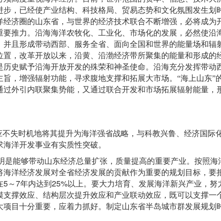
进步，已经使产业结构、科技格局、贸易态势和文化氛围发生划
洋经济圈的山东省，与世界的经济技术联合不断增强，必将成为
重要推力。沿海海洋农牧化、工业化、市场化的发展，必然使沿
，并且形成带动西部、服务全省、面向全国和世界的能量场和辐
位置，改革开放以来，沿黄、沿渤经济带所聚集的能量和形成的
是历史赋予沿海开放开发的殊荣和神圣使命。沿海充分发挥带动
主旨，增强辐射功能，寻求腹地支撑和拓展大市场。
“
海上山东
”
通过外引内联聚集势能，又通过联合开发和市场拓展辐射能量，
应不失时机地将其提升为海洋强省战略，与科教兴鲁、经济国际
求海洋开发事业有实质性突破。
明是能够带动山东经济总量扩张，质量提高的重要产业。按照海
将海洋经济发展对全省经济发展的贡献作为重要的规划目标，要
5
7
25%
在
～
年内达到
以上。要大力培育、发展海洋新兴产业，努
模支撑效应、结构层次提升效应和产业联动效应，既可以支撑一
大项目十分重要，应着力抓好。制定山东省半岛城市群发展规划