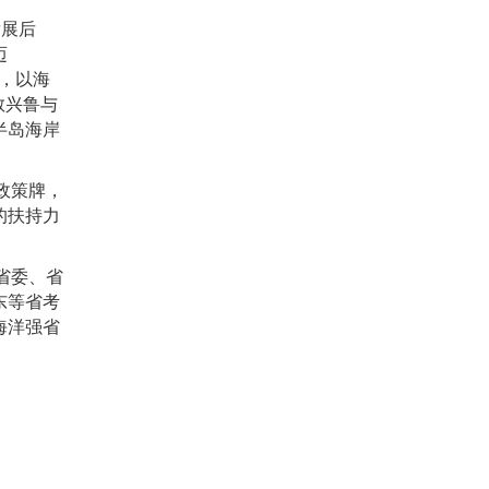
发展后
迈
，以海
教兴鲁与
半岛海岸
政策牌，
的扶持力
省委、省
东等省考
海洋强省