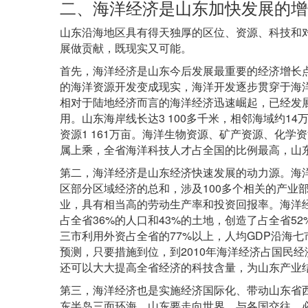
二、海洋经济是山东加快发展的增
山东沿海地区具有得天独厚的区位、资源、科技和
展做贡献，既现实又可能。
首先，海洋经济是山东今后发展最重要的经济增长
的海洋资源开发变成现实，海洋开发逐步贯穿于海
相对于陆地经济而言的海洋经济迅速崛起，已经发
3 100
14
用。山东海岸线长达
多千米，相邻海域约
1 161
资源
万亩。海洋生物资源、矿产资源、化学资
属上乘，全省海洋科技人才占全国的比例最高，山
第二，海洋经济是山东经济快速发展的动力源。海
100
区部分区域经济的总和，涉及
多个相关的产业
业，具有相当高的劳动生产率和投资回报率。海洋
36%
43%
52
占全省
的人口和
的土地，创造了占全省
77%
GDP
三市利用外资占全省的
以上，人均
沿海七
2010
预测，只要措施到位，到
年海洋经济占国民经
还可以大大提高全省经济的科技含量，为山东产业
第三，海洋经济也是实施经济国际化、带动山东省
东半岛三面环海，山东要走向世界，与各国交往，