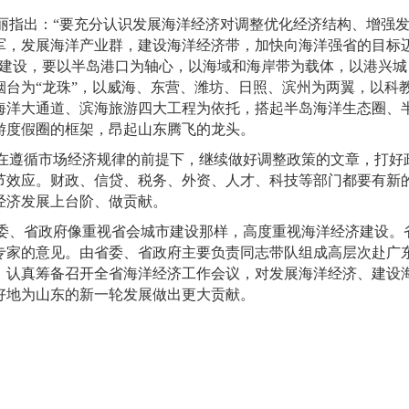
丽指出：
“
要充分认识发展海洋经济对调整优化经济结构、增强
军，发展海洋产业群，建设海洋经济带，加快向海洋强省的目标
建设，要以半岛港口为轴心，以海域和海岸带为载体，以港兴城
烟台为
“
龙珠
”
，以威海、东营、潍坊、日照、滨州为两翼，以科
海洋大通道、滨海旅游四大工程为依托，搭起半岛海洋生态圈、
游度假圈的框架，昂起山东腾飞的龙头。
在遵循市场经济规律的前提下，继续做好调整政策的文章，打好
节效应。财政、信贷、税务、外资、人才、科技等部门都要有新
经济发展上台阶、做贡献。
委、省政府像重视省会城市建设那样，高度重视海洋经济建设。
专家的意见。由省委、省政府主要负责同志带队组成高层次赴广
，认真筹备召开全省海洋经济工作会议，对发展海洋经济、建设
好地为山东的新一轮发展做出更大贡献。