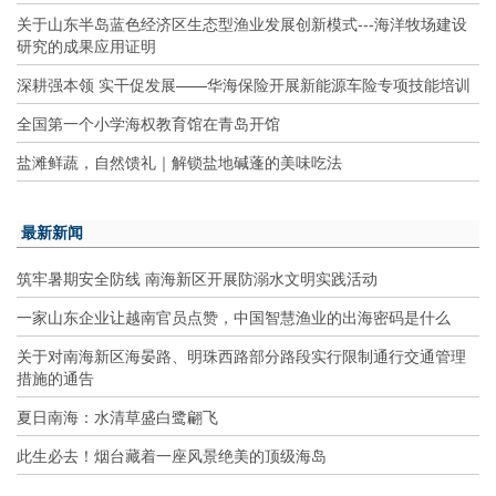
关于山东半岛蓝色经济区生态型渔业发展创新模式---海洋牧场建设
研究的成果应用证明
深耕强本领 实干促发展——华海保险开展新能源车险专项技能培训
全国第一个小学海权教育馆在青岛开馆
盐滩鲜蔬，自然馈礼｜解锁盐地碱蓬的美味吃法
最新新闻
筑牢暑期安全防线 南海新区开展防溺水文明实践活动
一家山东企业让越南官员点赞，中国智慧渔业的出海密码是什么
关于对南海新区海晏路、明珠西路部分路段实行限制通行交通管理
措施的通告
夏日南海：水清草盛白鹭翩飞
此生必去！烟台藏着一座风景绝美的顶级海岛