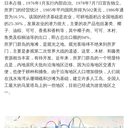
日本占领，
1976
年
1
月实行内部自治。
1978
年
7
月
7
日宣告独立。
所罗门的经贸统计，
1985
年平均国民所得为
502
美元，
1986
年通
货为
16.5%
。该国的经济基础是农业，可耕地面积占全国地面积
的
25-30%
，发展农业的潜力很大，主要的农产品包括薯类、椰
子、油棕、可可、香蕉和香料等，其中椰子肉、可可、木村、
鱼类及棕榈油等的出口，即占总出口额的
94%
。
所罗门群岛的海滩，是观光之地。观光客络绎不绝来到所罗
门，主要是参观第二次世界大战的遗迹。这里，木材、和藤类
资源相当丰富，有待开发。近年来，所罗门群岛的一个明显特
点是，内地居民大批向沿海地区迁移。因为沿海地区交通方
便，也便于耕种和捕鱼。由于沿海地区人口增加很快，人们就
在浅水海湾从珊瑚礁和沙滩为基础，建立许多人工岛。全国人
工最大的马菜塔岛上的一些地区，目前已经成为游览地区之
一。