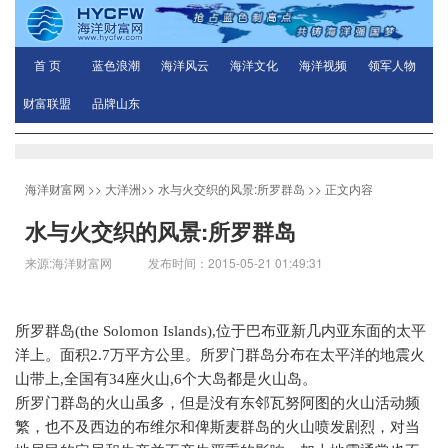
首 页
蓝色浪潮
海洋风云
海洋文化
海洋视频
领军人物
财富联盟
品牌山东
海洋财富网
>>
大洋洲
>>
水与火交织的风景:所罗群岛
>> 正文内容
水与火交织的风景:所罗群岛
来源:海洋财富网 发布时间：2015-05-21 01:49:31
所罗群岛
(the Solomon Islands),
位于巴布亚新几内亚东面的太平
洋上。面积
2.7
万平方公里。所罗门群岛分布在太平洋的地震火
山带上
,
全国有
34
座火山
,6
个大岛都是火山岛。
所罗门群岛的火山虽多，但是没有东邻瓦努阿图的火山活动频
繁，也不及西边的布维尔和俾斯麦群岛的火山喷发剧烈，对当