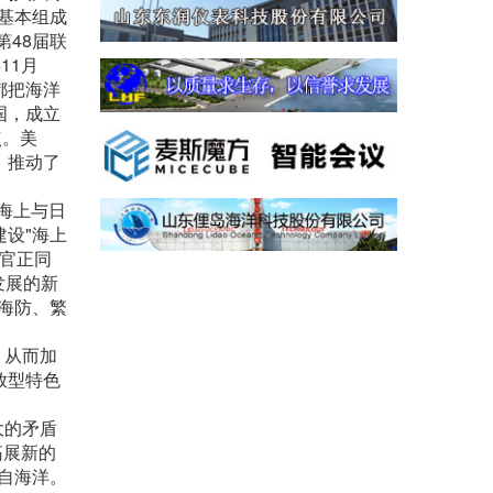
基本组成
48届联
11月
都把海洋
国，成立
点。美
，推动了
。海上与日
设"海上
吴官正同
发展的新
海防、繁
，从而加
放型特色
大的矛盾
拓展新的
自海洋。