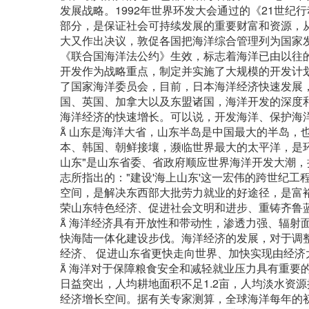
发展战略。1992年世界环发大会通过的《21世
部分，是保证社会可持续发展的重要财富和资源，从
大又作出决议，敦促各国把海洋综合管理列为国家发展
《联合国海洋法公约》生效，标志着海洋已由以往
开发作为战略重点，制定并实施了大规模的开发计
了国家海洋委员会，目前，日本海洋经济快速发展，
国、英国、加拿大以及东盟诸国，海洋开发的深度
海洋经济的快速增长。可以说，开发海洋、保护海洋
 山东是海洋大省，山东半岛是中国最大的半岛，也
本、韩国、朝鲜接壤，濒临世界最大的太平洋，是
山东"是山东省委、省政府顺应世界海洋开发大潮，
志所指出的："建设'海上山东'这一宏伟的跨世纪
空间，是解决东西部大批劳力就业的好途径，是富
荣山东特色经济、促进社会文明和进步、重铸齐鲁
 海洋经济具有开放性和带动性，渗透力强、辐射
快海陆一体化建设步伐。海洋经济的发展，对于调
经济、 促进山东省更快走向世界、加快实现由经
 海洋对于保障粮食安全和减轻就业压力具有重要
日益突出，人均耕地面积不足1.2亩，人均淡水资
经济增长空间。据有关专家测算，全球海洋每年的初