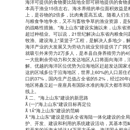
海洋可提供的食物要比陆地全部可耕地提供的食物
本高于渔业15倍左右。海水养殖的单位面积效益是粮
上，是谷物的2倍多，比肉禽蛋高五成。随着人们
与粮食争地争水，又不与畜牧争草的渔业资源，是
的战略性措施。"海上山东"建设实施以来，山东省渔
超过种植业。可以说，21世纪解决山东省内粮食
牧渔、建设海上"菜篮子"工程，是解决人多地少，
海洋产业的大发展又为劳动力就业安排提供了广阔空
就吸引外来劳力2万多人，是本县自身养殖劳力的4
一大批剩余劳动力和欠发达地区人口将面向海洋，
解。优越的海洋区位优势为沿海地区赶超发达国家
这的区域多位于沿海地区，世界上60%的人口居住
口的37%，国内生产总值占全省的5.2%，经过2
地区将矗立起一座座具有国际水准的海滨大都市和国
线上。
 二、"海上山东"建设的新思路
 (一)"海上山东"建设目标再定位
 1"海上山东"建设的范畴
 "海上山东"建设是指从全省海陆一体化建设的
护、开发、建设和利用的系统建设活动，其基本范畴
权开发的近海水域达14万平方千米，海洋国土相当