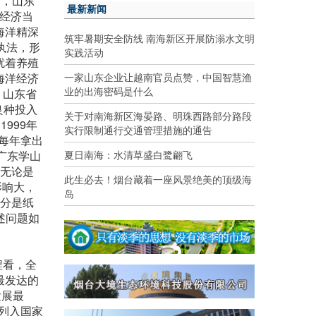
例，山东
最新新闻
业经济当
海洋精深
筑牢暑期安全防线 南海新区开展防溺水文明
执法，形
实践活动
扰着养殖
一家山东企业让越南官员点赞，中国智慧渔
海洋经济
业的出海密码是什么
，山东省
良种投入
关于对南海新区海晏路、明珠西路部分路段
999年
实行限制通行交通管理措施的通告
每年拿出
夏日南海：水清草盛白鹭翩飞
广东学山
东无论是
此生必去！烟台藏着一座风景绝美的顶级海
影响大，
岛
部分是纸
述问题如
程看，全
最发达的
发展最
列入国家