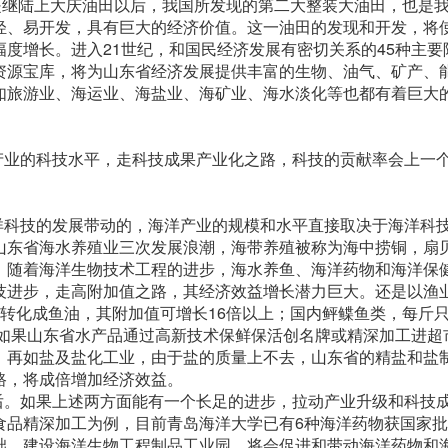
是继陆上大庆油田以后，我国所发现的第二大整装大油田，也是
轻、易开发，具有巨大的经济价值。这一油田的发现和开发，将
度增长。进入21世纪，和国民经济发展有密切关系的45种主要
资源宝库，将为山东省经济发展提供丰富的生物、油气、矿产、
如旅游业、海运业、海盐业、海矿业、海水淡化等也都有着巨大
产业的科技水平，走科技成果产业化之路，科技的贡献率会上一
洋科技的发展带动的，海洋产业的规模和水平直接取决于海洋科
山东省海水养殖业三次发展浪潮，海带养殖被称为海中捞铜，扇
。随着海洋生物技术工程的进步，海水养鱼、海洋药物和海洋保
技进步，走高附加值之路，其经济效益增长潜力巨大。还是以渔
转化成鱼油，其附加值可增长16倍以上；国内鲆鲽鱼类，每斤
。如果山东省水产品通过高新技术保鲜保活创名牌或精深加工进超
。再如盐及盐化工业，由于盐的质量上不去，山东省的精盐和盐
路，将成倍增加经济效益。
后。如果上述两方面能有一个长足的进步，拉动产业升级和科技
食品精深加工为例，目前青岛海洋大学已有6种海洋药物获国家批
础，建设海洋生物工程制品工业园，将会促进和带动海洋药物和