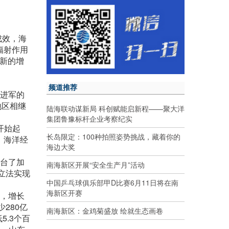
成效，海
辐射作用
的新的增
频道推荐
洋进军的
地区相继
陆海联动谋新局 科创赋能启新程——聚大洋
集团鲁豫标杆企业考察纪实
开始起
长岛限定：100种拍照姿势挑战，藏着你的
，海洋经
海边大奖
出台了加
南海新区开展“安全生产月”活动
立法实现
中国乒乓球俱乐部甲D比赛6月11日将在南
海新区开赛
移，增长
280亿
南海新区：金鸡菊盛放 绘就生态画卷
5.3个百