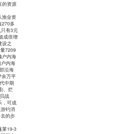
富的资源
从渔业资
270多
也只有3元
值成倍增
建设之
7209
濑户内海
濑户内海
南部沿海
7余万平
年代中期
)、烂
牧贝战
乐，可成
从游钓消
出去的步
19-3