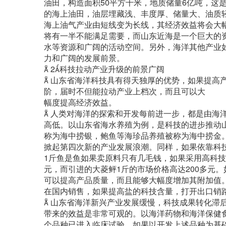
油田，构造面积50平方千米，地质储量6亿吨，这
的海上油田，油层埋藏浅、丰度厚、储量大、油质
海上油气产业由短线变为长线，其经济效益将会大幅
将有一半不能满足需要，而山东近海是一个巨大的
水等资源和广阔的活动空间。另外，海洋其他产业
力和广阔的发展前景。
 2科技拉动产业升级的前景广阔
 山东省海洋科技具有得天独厚的优势，如果提高
阶，届时不但能拉动产业上档次，而且可以大
幅度提高经济效益。
 人类对海洋的探索和开发每前进一步，都是由海
高低。以山东省海水养殖为例，是科技的进步推动
称为海中捞银，鲍鱼等海珍品养殖被称为海中捞金
掀起第四次新的产业发展浪潮。同样，如果依靠科
1斤鱼是鱼如果卖原料只有几毛钱，如果采用高科技
元，而引进的大菱鲆1斤的市场价格高达200多元
可以提高产品质量，而且能够大幅度增加其附加值
在国内销售，如果提高盐的科技含量，打开出口销
 山东省海洋新兴产业发展缓慢，科技成果转化滞
带来的效益是非常可观的。以海洋药物和海洋保健
个品种已进入临床试验，如果以开发上述品种为基