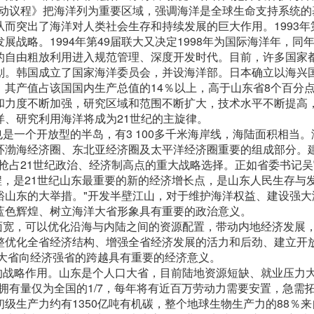
纪行动议程》把海洋列为重要区域，强调海洋是全球生命支持系统的
而突出了海洋对人类社会生存和持续发展的巨大作用。1993年第
战略。1994年第49届联大又决定1998年为国际海洋年，同年
的自由粗放利用进入规范管理、深度开发时代。目前，许多国家
划。韩国成立了国家海洋委员会，并设海洋部。日本确立以海兴
其产值占该国国内生产总值的14％以上，高于山东省8个百分
和力度不断加强，研究区域和范围不断扩大，技术水平不断提高
、研究利用海洋将成为21世纪的主旋律。
是一个开放型的半岛，有3 100多千米海岸线，海陆面积相当
环渤海经济圈、东北亚经济圈及太平洋经济圈重要的组成部分。建
抢占21世纪政治、经济制高点的重大战略选择。正如省委书记
工程，是21世纪山东最重要的新的经济增长点，是山东人民生存与
裕山东的大举措。"开发半壁江山，对于维护海洋权益、建设强大
蓝色辉煌、树立海洋大省形象具有重要的政治意义。
面宽，可以优化沿海与内陆之间的资源配置，带动内地经济发展
整优化全省经济结构、增强全省经济发展的活力和后劲、建立开
济大省向经济强省的跨越具有重要的经济意义。
的战略作用。山东是个人口大省，目前陆地资源短缺、就业压力
源拥有量仅为全国的1/7，每年将有近百万劳动力需要安置，急需
级生产力约有1350亿吨有机碳，整个地球生物生产力的88％来