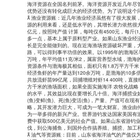
海洋资源在全国名列前茅。海洋资源开发近几年尽
优势还没有转化成巨大的经济优势。为了说明这个
 渔业资源账：近几年渔业经济虽然有了很大发展
源的利用来看，还是低水平的，其增长潜力依然很大。
亿元，按照吨产值 计算，每吨仅有4500元，每斤(
多一点，基本上属于原料型产业。如果山东渔业经
长是完全能做到的。现在近海渔场资源破坏严重，
路，可以得到事半功倍的效果。以1995年的渤海区
万吨，年平均值11克/米2，属富营养型水域，渤
资源条件与渤海极其相似，面积只有1.8万平方千
经济鱼虾的年产量达到120余万吨，是渤海的10多倍
共放流虾苗99亿尾，回捕增殖对虾14 400吨，直接
方千米的渔场面积，如果全面实施海洋 农牧化战略
的水平，其效益比现在要增长几十倍。海洋捕捞业如
(鱼)变鲜(鱼)、死(鱼)变活(鱼)，产量、产值
略，其开发潜力巨大，可成为一笔大财富。渔业由
为一举多得的新兴产业。世界游钓发达国家美国有游
费中获取500亿美元的社会产值。如果山东省游钓
伐，到公海捕鱼，到国外合作搞养殖、捕捞、加工
 油气等资源账：目前，山东省海洋油气的产值仅为2