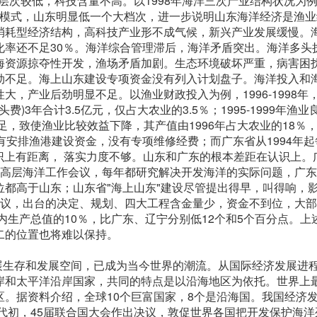
构层次较低，科技含量不高。以1998年海洋三次产业结构状况为
结构模式，山东明显低一个大档次，进一步说明山东海洋经济是渔
消耗型经济结构，高科技产业形不成气候，新兴产业发展缓慢。
化率还不足30％。海洋综合管理滞后，海洋矛盾突出。海洋多头
海资源掠夺性开发，渔场矛盾加剧。生态环境破坏严重，病害困
劲不足。海上山东建设专项资金没有列入计划盘子。海洋投入和
，产业后劲明显不足。以渔业财政投入为例，1996-1998年
)3年合计3.5亿元，仅占大农业的3.5％；1995-1999年渔业
，致使渔业比较效益下降，其产值由1996年占大农业的18％，1
有安排渔港建设资金，没有专项维修经费；而广东省从1994年起
认识上有距离， 落实力度不够。山东和广东的根本差距在认识上。
次高层海洋工作会议，每年都研究解决开发海洋的实际问题，广
都高于山东；山东省"海上山东"建设尽管提出得早，叫得响，
会议，出台的决定、规划、四大工程含金量少，资金不到位，大
内生产总值的10％，比广东、辽宁分别低12个和5个百分点。上
二的位置也将难以保持。
展生存和发展空间，已成为当今世界的潮流。从国际经济发展进
岸和太平洋沿岸国家，共同的特点是以沿海地区为依托。世界上
。据资料介绍，全球10个巨富国家，8个是沿海国。我国经济
年代初，45届联合国大会作出决议，敦促世界各国把开发保护海洋