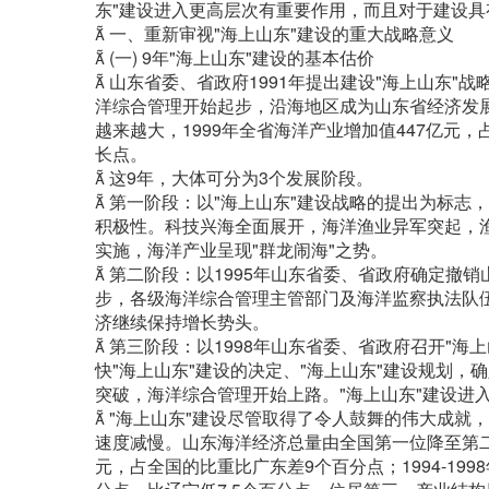
东"建设进入更高层次有重要作用，而且对于建设
 一、重新审视"海上山东"建设的重大战略意义
 (一) 9年"海上山东"建设的基本估价
 山东省委、省政府1991年提出建设"海上山东
洋综合管理开始起步，沿海地区成为山东省经济发
越来越大，1999年全省海洋产业增加值447亿元
长点。
 这9年，大体可分为3个发展阶段。
 第一阶段：以"海上山东"建设战略的提出为标
积极性。科技兴海全面展开，海洋渔业异军突起，渔
实施，海洋产业呈现"群龙闹海"之势。
 第二阶段：以1995年山东省委、省政府确定
步，各级海洋综合管理主管部门及海洋监察执法队
济继续保持增长势头。
 第三阶段：以1998年山东省委、省政府召开"
快"海上山东"建设的决定、"海上山东"建设规划，
突破，海洋综合管理开始上路。"海上山东"建设进
 "海上山东"建设尽管取得了令人鼓舞的伟大成
速度减慢。山东海洋经济总量由全国第一位降至第二
元，占全国的比重比广东差9个百分点；1994-199