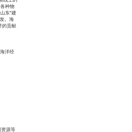
的各种物
山东"建
 发。海
济的贡献
的海洋经
间资源等