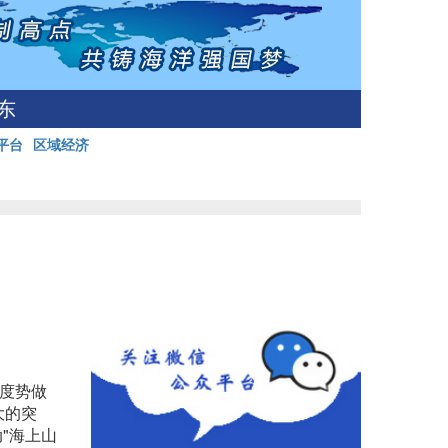
东
平台
区域经济
时度势做
大的突
"海上山