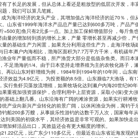
管有了长足的发展，但从总体上看还是粗放型的低层次开发，丰
问题，我们可以算几笔账。
，成为海洋经济的龙头产业，其增加值占海洋经济的近70％，但
山东省1999年海洋水产品总产量已达到600多万吨，产品产值
1斤=500克)鱼只有2元多一点。加上加工保鲜增值部分 ，每斤鱼
济由量的增加转到质的增长上来，产量 零增长甚至再减少些，产
大量的基础生产力闲置，如果充分利用这些生产力，走海洋牧场
与日本濑户内海相比，渤海区面积为7.7万平方千米，有机碳年产量
海的渔业年产量低而不稳，所产渔货大部分是低值杂鱼类。而日本
米，不足渤海的1/4。由于日本坚持走增养殖为主的农牧化路子，
。再以山东对虾增殖为例，1984年到1994年的10年间，山东
经济效益为4.9亿元， 为投资额的8.5倍。山东濒临7大渔场，有1
，实行鱼虾贝藻放流增殖，如果牧场化达到濑户内海20世纪90
果重视加强资源保护，合理利用中上层资源，采取小(保)变大(捕
可在现有的基础上翻几番。山东沿海有广阔的滩涂资源，如果实行耕滩
传统产业向新兴产业转化的前景广阔，以休闲渔业为例，寓钓于
钓船200多万艘，从事娱乐性游钓的达数千万人次，国家每年
业达到美国的初级水平，其经济效益是非常可观的。如果加快走
和增加鲜活品出口，其效益还会有更大幅度的增长。
1.22亿元，比广东少110多亿元，但最近在山东省近海发现的蓬莱