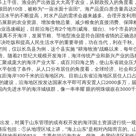
多上千倍。渔业的产出效益大大高于农业，从财政投入的角度看
田的10倍，被称为"一亩水面十亩田"。海产品蛋白质含量高达2
生活水平的不断提高，对水产品的需求会越来越多。合理开发利
拓展新的农业资源、增加食物总量、减少粮食的直接消费、保障
业迅速崛起，目前沿海已有2个地市(威海、烟台)、16个市县的
问题离不开海洋，发展节粮、节地型渔业是符合国情省情的正确选
解决吃饭和提高人民生活水平的重要举措，功在当代，利在千秋
间，仅以长岛县为例，这个县实施 "耕海牧渔"战略以来，每年
倍。随着21世纪大规模开发海洋，海洋传统产业和新兴产业的迅
汇聚成庞大的海洋产业大军，成百川归海之势，使山东省就业压
水平创造了条件。从人口分布居住的角度看，全球经济、社会和
在距海岸100千米的沿海地区内。目前山东省沿海地区居住人口
0年的建设，沿海地区按发达国家水平即可再安置人口2000多万，
内先进水平的海洋城镇群，像一串串耀 眼的明珠镶嵌在3000
全局出发，对属于山东管理的或有权开发的海洋国土资源进行统一
应包括：①从地理区域上讲，"海上山东"是相对内陆而言的。
于陆地面积的83％，主要包括沿海内水、领海、专属经济区和低