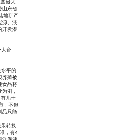
我国最大
使山东省
陆地矿产
能源、淡
的开发潜
个大台
技水平的
贝养殖被
健食品将
业为例，
只有几十
市，不但
制品只能
成果转换
准，有4
海洋保健