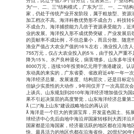
分点，比辽宁低7.5个百分点，位居第三。产业结
为"一、二、三"结构模式，广东为"三、一、二"
家，仍处于传统产业开发阶段，属于粗放型、资源
加工档次不高。海洋科教优势形不成合力，科技转
不成合力。海洋捕捞能力几倍于资源承受能力，近
业的发展。海洋投入形不成优势突破，产业发展后
的贡献率不成比例，不但总量小，而且分散、随意性大
渔业产值占大农业产值的16％左右，渔业投入(含人头费
755万元，仅占大农业投入的5％，由于投入严重不足
降为15％。水产良种退化，病害增多。山东多年没
8000万元，连续10年投资8亿元用于渔港建设。
东动真的来实的，广东省委、省政府近4年一年一
海洋经济总量、发展速度、结构层次，还是目标定位
但缺少实质性的大动作，9年间仅开了一次高层次
上谈兵。山东规划到2010年海洋经济增加值仅为国
果不引起决策层的高度警觉，山东海洋经济总量第
 (二)"海上山东"建设战略地位的再认识
 海洋是一个巨大的资源宝库，开发蓝色国土、拓
球经济中心先后由地中海沿岸国家转移到大西洋沿
国家都是沿海国家，经济最活跃的地区都在沿海地区
快、最具活力的地区也都在沿海省份。20世纪90