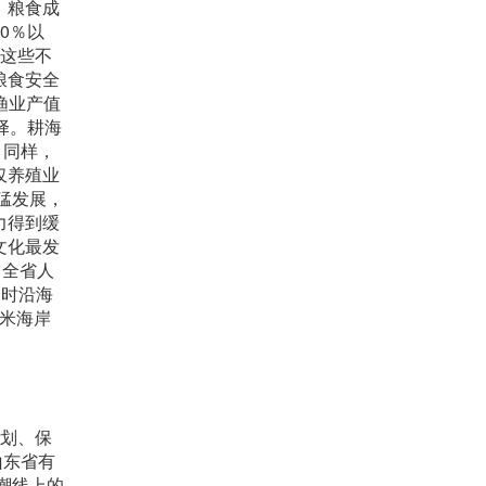
，粮食成
0％以
用这些不
粮食安全
渔业产值
择。耕海
。同样，
仅养殖业
猛发展，
力得到缓
文化最发
占全省人
届时沿海
千米海岸
规划、保
山东省有
潮线上的