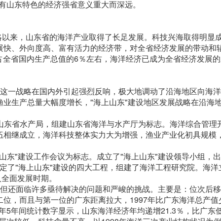
具有山东特色的经济强省意义重大而深远。
"战略以来，山东省的海洋产业取得了长足发展。科技兴海取得明显
展快、外向度高、富有活力的经济带，对全省经济发展的带动和
，占全省国内生产总值的6％左右，海洋经济已成为全省经济发展
志，这一战略在国内外引起强烈反响，极大地调动了沿海地区向海
业生产总量大幅度增长，"海上山东"建设地区发展战略在沿海
撤销山东省水产局，组建山东省海洋与水产厅为标志。海洋综合管理
伍相继成立，海洋科技整体实力大为增强，渔业产业化初具规模
海上山东"建设工作会议为标志。成立了"海上山东"建设领导小组，
确定了"海上山东"建设的四大工程，组建了海洋工程研究院。海洋
入全面发展时期。
就，但还面临许多亟待解决的问题和严峻的挑战。主要是：位次后
位，而且与第一位的广东距离拉大，1997年比广东海洋总产值少
8年5年间统计数字显示，山东海洋经济年均递增21.3％，比广东低