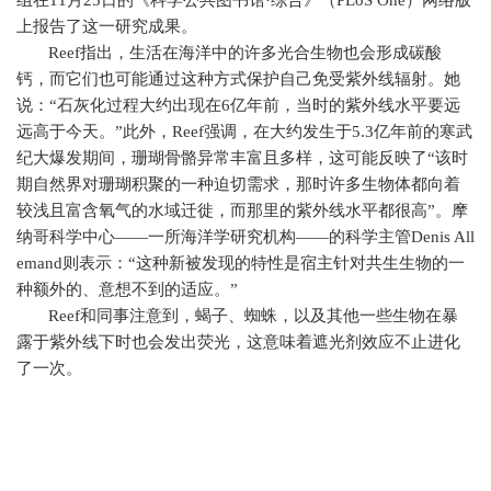
组在
11
月
25
日
的《科学公共图书馆·综合》（
PLoS One
）网络版
上报告了这一研究成果。
Reef
指出，生活在海洋中的许多光合生物也会形成碳酸
钙，而它们也可能通过这种方式保护自己免受紫外线辐射。她
说：“石灰化过程大约出现在
6
亿年前，当时的紫外线水平要远
远高于今天。”此外，
Reef
强调，在大约发生于
5.3
亿年前的寒武
纪大爆发期间，珊瑚骨骼异常丰富且多样，这可能反映了“该时
期自然界对珊瑚积聚的一种迫切需求，那时许多生物体都向着
较浅且富含氧气的水域迁徙，而那里的紫外线水平都很高”。摩
纳哥科学中心——一所海洋学研究机构——的科学主管
Denis All
emand
则表示：“这种新被发现的特性是宿主针对共生生物的一
种额外的、意想不到的适应。”
Reef
和同事注意到，蝎子、蜘蛛，以及其他一些生物在暴
露于紫外线下时也会发出荧光，这意味着遮光剂效应不止进化
了一次。