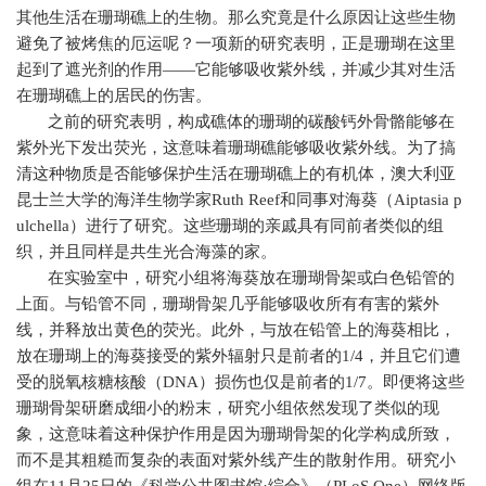
其他生活在珊瑚礁上的生物。那么究竟是什么原因让这些生物
避免了被烤焦的厄运呢？一项新的研究表明，正是珊瑚在这里
起到了遮光剂的作用——它能够吸收紫外线，并减少其对生活
在珊瑚礁上的居民的伤害。
之前的研究表明，构成礁体的珊瑚的碳酸钙外骨骼能够在
紫外光下发出荧光，这意味着珊瑚礁能够吸收紫外线。为了搞
清这种物质是否能够保护生活在珊瑚礁上的有机体，澳大利亚
昆士兰大学的海洋生物学家
Ruth Reef
和同事对海葵（
Aiptasia p
ulchella
）进行了研究。这些珊瑚的亲戚具有同前者类似的组
织，并且同样是共生光合海藻的家。
在实验室中，研究小组将海葵放在珊瑚骨架或白色铅管的
上面。与铅管不同，珊瑚骨架几乎能够吸收所有有害的紫外
线，并释放出黄色的荧光。此外，与放在铅管上的海葵相比，
放在珊瑚上的海葵接受的紫外辐射只是前者的
1/4
，并且它们遭
受的脱氧核糖核酸（
DNA
）损伤也仅是前者的
1/7
。即便将这些
珊瑚骨架研磨成细小的粉末，研究小组依然发现了类似的现
象，这意味着这种保护作用是因为珊瑚骨架的化学构成所致，
而不是其粗糙而复杂的表面对紫外线产生的散射作用。研究小