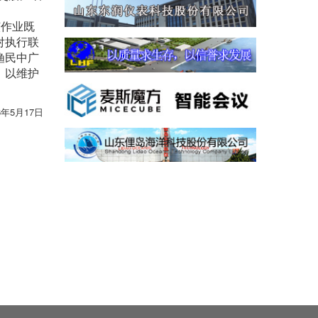
该作业既
对执行联
渔民中广
，以维护
6年5月17日