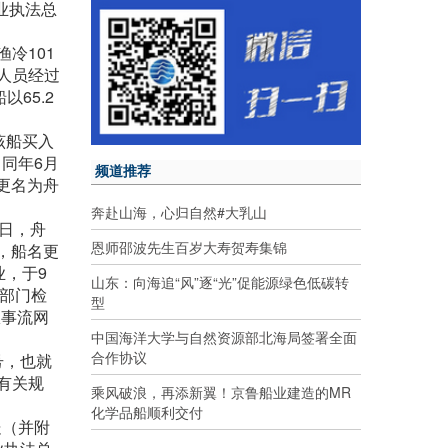
业执法总
冷101
人员经过
65.2
该船买入
同年6月
频道推荐
更名为舟
奔赴山海，心归自然#大乳山
0日，舟
恩师邵波先生百岁大寿贺寿集锦
，船名更
业，于9
山东：向海追“风”逐“光”促能源绿色低碳转
政部门检
型
从事流网
中国海洋大学与自然资源部北海局签署全面
合作协议
号，也就
有关规
乘风破浪，再添新翼！京鲁船业建造的MR
化学品船顺利交付
处（并附