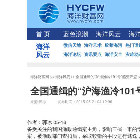
首 页
蓝色浪潮
海洋风云
海
海洋
微信天地
海洋艺术
胶莱海河
热门话
风云
海洋论坛
资讯要点
海洋安全
灾难动
海洋财富网
>>
海洋风云
>>
全国通缉的“沪海渔冷101号”船受严惩
全国通缉的“沪海渔冷101
来源:郭冰 发布时间：2015-05-21 04:12:06
作者：郭冰 05-16
备受关注的我国渔政通缉案主角，影响三省一市的“沪
案，被渔政部门查扣后，采取狡猾的手段进行逃逸