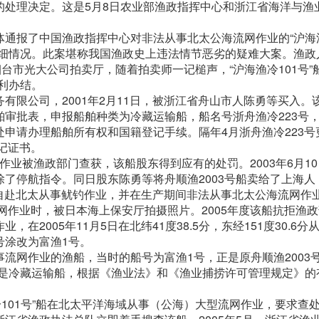
”的处理决定。这是5月8日农业部渔政指挥中心和浙江省海洋与渔
通报了中国渔政指挥中心对非法从事北太公海流网作业的“沪海渔
详细情况。此案堪称我国渔政史上违法情节恶劣的疑难大案。渔政
市光大公司拍卖厅，随着拍卖师一记槌声，“沪海渔冷101号”船以
顺利办结。
有限公司，2001年2月11日，被浙江省舟山市人陈勇等买入。
审批表，申报船舶种类为冷藏运输船，船名号浙舟渔冷223号，
申请办理船舶所有权和国籍登记手续。隔年4月浙舟渔冷223号
记证书。
法作业被渔政部门查获，该船股东得到应有的处罚。2003年6月1
了停航指令。同日股东陈勇等将舟顺渔2003号船卖给了上海人
擅自赴北太从事鱿钓作业，并在生产期间非法从事北太公海流网作
从事流网作业时，被日本海上保安厅拍摄照片。2005年度该船抗拒渔
2005年11月5日在北纬41度38.5分，东经151度30.6分
号涂改为富渔1号。
流网作业的渔船，当时的船号为富渔1号，正是原舟顺渔2003
种类是冷藏运输船，根据《渔业法》和《渔业捕捞许可管理规定》的
渔冷101号”船在北太平洋海域从事（公海）大型流网作业，要求查