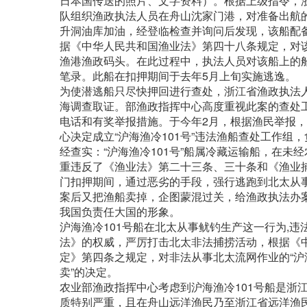
日本国传送的照片、文字资料）。根据上级指令，浙
队组织渔政执法人员在舟山沈家门港，对准备出航的
升洞油库加油，经登临检查并询问后发现，该船配
据《中华人民共和国渔业法》第四十八条规定，对
渔港渔政码头。在此过程中，执法人员对该船上的
笔录。此船在扣押期间于去年5月上旬实施逃逸。
为使潜逃船只尽快押回进行查处，浙江省渔政执法
海调查取证。部渔政指挥中心高度重视此案的查处工
电话和有奖举报措施。于今年2月，根据渔民举报
心决定成立“沪海渔冷101号”违法渔船查处工作组
经查实：“沪海渔冷101号”船属冷藏运输船，在
重违反了《渔业法》第二十三条、三十条和《渔业捕
门扣押期间，通过恶劣的手段，强行逃跑到北太从
案后又把渔船卖掉，企图蒙混过关，给渔政执法办
我国负责任大国的形象。
沪海渔冷101号船在北太从事鱿钓生产这一行为,
法》的权威，严厉打击北太非法捕捞活动，根据《
定》第四条之规定，对非法从事北太流网作业的“沪海
卖”的决定。
农业部渔政指挥中心考虑到沪海渔冷101号船是浙
质特别严重，且在舟山远洋渔民乃至浙江省远洋渔民