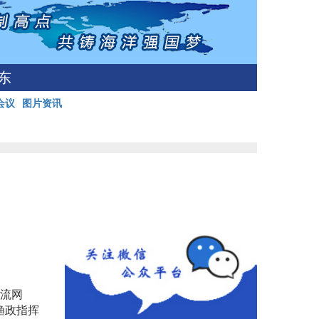
东
会议
图片资讯
规流网
渔政指挥