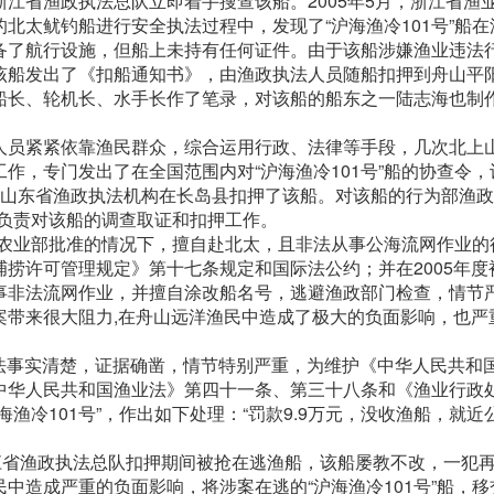
江省渔政执法总队立即着手搜查该船。2005年5月，浙江省渔
北太鱿钓船进行安全执法过程中，发现了“沪海渔冷101号”船在
备了航行设施，但船上未持有任何证件。由于该船涉嫌渔业违法
该船发出了《扣船通知书》，由渔政执法人员随船扣押到舟山平
船长、轮机长、水手长作了笔录，对该船的船东之一陆志海也制
人员紧紧依靠渔民群众，综合运用行政、法律等手段，几次北上
作，专门发出了在全国范围内对“沪海渔冷101号”船的协查令，
，山东省渔政执法机构在长岛县扣押了该船。对该船的行为部渔
，负责对该船的调查取证和扣押工作。
未经农业部批准的情况下，擅自赴北太，且非法从事公海流网作业的
捞许可管理规定》第十七条规定和国际法公约；并在2005年度
事非法流网作业，并擅自涂改船名号，逃避渔政部门检查，情节
案带来很大阻力,在舟山远洋渔民中造成了极大的负面影响，也严
违法事实清楚，证据确凿，情节特别严重，为维护《中华人民共和
中华人民共和国渔业法》第四十一条、第三十八条和《渔业行政
渔冷101号”，作出如下处理：“罚款9.9万元，没收渔船，就近
江省渔政执法总队扣押期间被抢在逃渔船，该船屡教不改，一犯
中造成严重的负面影响，将涉案在逃的“沪海渔冷101号”船，移