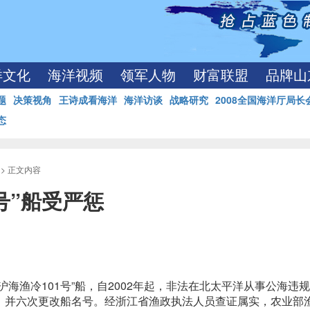
洋文化
海洋视频
领军人物
财富联盟
品牌山
题
决策视角
王诗成看海洋
海洋访谈
战略研究
2008全国海洋厅局长
态
>> 正文内容
号”船受严惩
海渔冷101号”船，自2002年起，非法在北太平洋从事公海违
，并六次更改船名号。经浙江省渔政执法人员查证属实，农业部