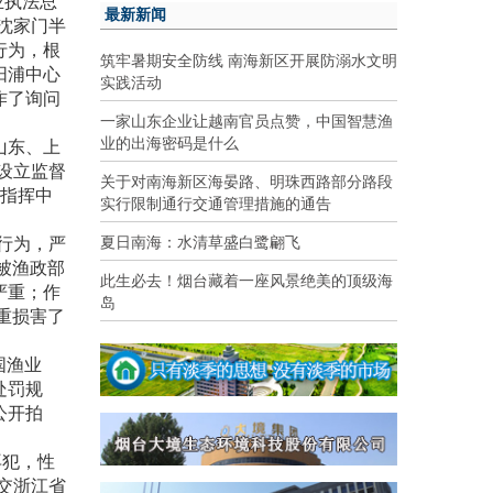
业执法总
最新新闻
沈家门半
行为，根
筑牢暑期安全防线 南海新区开展防溺水文明
阳浦中心
实践活动
作了询问
一家山东企业让越南官员点赞，中国智慧渔
业的出海密码是什么
山东、上
设立监督
关于对南海新区海晏路、明珠西路部分路段
政指挥中
实行限制通行交通管理措施的通告
夏日南海：水清草盛白鹭翩飞
行为，严
被渔政部
此生必去！烟台藏着一座风景绝美的顶级海
严重；作
岛
重损害了
国渔业
处罚规
公开拍
再犯，性
交浙江省