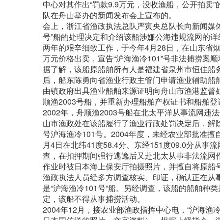
中心对其作出“罚款9.9万元，没收渔船，公开拍卖
队在舟山举办的新闻发布会上宣布的。
会上，浙江省渔政执法总队严寅央总队长向新闻媒体
号”船的处理决定和介绍该船涉嫌公海违规流网的
两年的艰辛细致工作，于今年4月28日，在山东省烟台
万元价格出卖，宣告“沪海渔冷101”号非法捕捞案
据了解，该船原船舶所有人是福建省泉州市恒佳船务
后，船东陈勇向省渔业行政主管门申请渔业辅助船舶
由镇政府出具渔业船舶来源证明向舟山市渔港监督处
顺渔2003号船，并重新办理船舶产权证书和船舶登
2002年，舟顺渔2003号船在北太平洋从事流网违
山市渔政处在该船履行了渔业行政处罚决定后，解除
号沪海渔冷101号。2004年度，未经农业部批准
月4日在北纬41度58.4分、东经151度09.0分
查，在扣押期间强行逃逸后又赴北太从事非法流网作业，在
作业时被日本海上保安厅拍摄照片，并擅自将原船
渔政执法人员经多方调查核实、印证，确认正在从事
是“沪海渔冷101号”船。另经调查，该船的船舶
定，该船不得从事捕捞活动。
2004年12月，接农业部渔政指挥中心电，“沪海