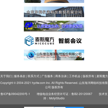
关于我们
|
服务条款
|
联系方式
|
广告服务
|
商务洽谈
|
工作机会
|
版权所有
|
麦斯魔方
Copyright © 2004-2021 hycfw.com Inc. All Rights Reserved. 山东海洋网络科技有限
公司 版权所有
鲁ICP备09042200号-1
增值电信业务经营许可证：鲁B2-20120067
技术支
持：MofyiStudio