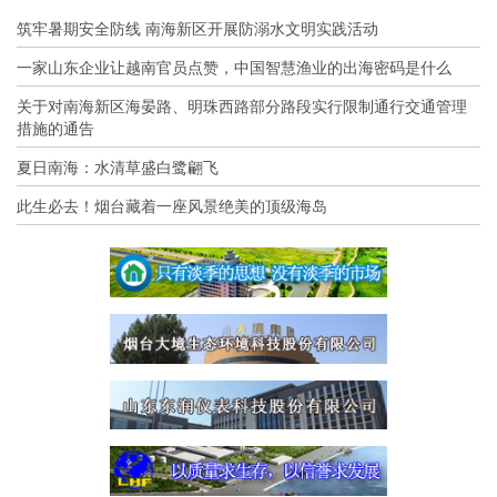
筑牢暑期安全防线 南海新区开展防溺水文明实践活动
一家山东企业让越南官员点赞，中国智慧渔业的出海密码是什么
关于对南海新区海晏路、明珠西路部分路段实行限制通行交通管理
措施的通告
夏日南海：水清草盛白鹭翩飞
此生必去！烟台藏着一座风景绝美的顶级海岛